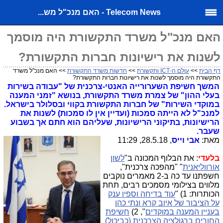
Telecom News - האם מנכ"ל מש...
האם מנכ"ל משרד התקשורת היה מוסמך
לשנות את רישיונות חברות התקשורת?
דף הבית
>>
עולם ה-ICT ותקשורת
>>
חדשות משרד התקשורת
>> האם מנכ"ל משרד
התקשורת היה מוסמך לשנות את רישיונות חברות התקשורת?
המשך חשיפת השערורייה האנטי-צרכנית של "עבודה בשירות
בעלי ההון" של צמרת משרד התקשורת, בנושא "זמני המענה
במוקדי השירות" של חברות התקשורת בקווי ובסלולר בישראל.
למנכ"ל לא הייתה סמכות (ועדיין אין לו סמכות) לשנות את
הרישיונות, בתיקוני הרישיונות, שעליהם הוא חתם אך בשבוע
שעבר.
מאת:
אבי וייס
, 28.5.18, 11:29
בלעדי
: את הבלוף המכונה ב"
לשון
אורווליאנית
" "מהפכה צרכנית",
חשפתנו עד כה ב-2 מאמרים נוקבים
מלווים בצילומי מסמכים רבים, תחת
הכותרות: 1) "
עוד בדיחה וספין ענק
על הציבור של איוב קרא ונתי כהן
בעניין המענה במוקדים
", 2)
חשיפת
החורים ברגולציה הצרכנית (כביכול)