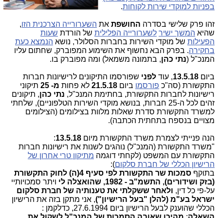
בפניות למוקדי שירות לקוחות
.
זהו פרק שלישי בסדרה
החושפת
את
השערורייה הצרכנית הזו
,
שהיא
המשך ישיר
לשערורייה הפלילית
של הורדת
שעות
הפעילות
של מוקדי השירות בחברות הסלולר, נושא
הנמצא כעת
בחקירה
. בפרק הבא נחשוף את השימוע המפוברק, שחתום עליו
המנכ"ל (
נתי כהן
, בתמונה משמאל) ומה מפוברק בו.
ביום
13.5.18
, עוד
לפני
שפורסמו התיקונים לרישיונות חברות
התקשורת (סה"כ
פורסמו
ביום
21.5.18
לא פחות
מ- 25
תיקוני
רישיונות לחברות התקשורת, בחתימת המנכ"ל,
נתי כהן
, תיקונים
זהים לכל ה-25 חברות, בנושא מוקדי השירות הטלפוניים), שלחתי
למשרד התקשורת סדרת שאלות מלוות בצילומים (הצילומים
מצויים בנספח בתחתית הכתבה).
הנה פנייתי לצמרת משרד התקשורת מיום
13.5.18
:
"משרד התקשורת (המנכ"ל) נוהגים לשנות את רישיונות חברות
התקשורת עם המשפט (לקחתי דוגמה
מתיקון טרי אחרון של
הרישיון הכללי של חברת סלקום
):
בתוקף
סמכות שר התקשורת לפי סעיף 4(ה) לחוק התקשורת
(בזק ושידורים), התשמ"ב - 1982, שהואצלה לי
ויתר סמכויותיי
על-פי כל דין,
ולאחר ששקלתי את טענותיה של חברת סלקום
ישראל בע"מ (להלן "בעל הרישיון")
, אני מתקן בזה את הרישיון
הכללי שהוענק לבעל הרישיון ביום 27.6.1994, כדלקמן
:
השאלה
:
מהיכן שאובה הסמכות של המנכ"ל לשקול את