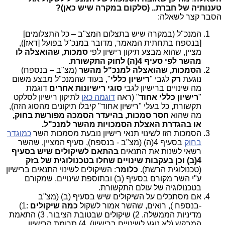
טענותיה של חברת.. (סלקום במקרה שיש כאן)?
הסבר קצר לשאלה:
המנכ"ל (במקרה שיש בתצלום המצ"ב –
[כל התצלומים
בנספח בתחתית המאמר]
, מדובר במנכ"ל בפועל [דאז]),
מציין, שהוא מבצע תיקון רישיון לפי
סמכות, שהואצלה לו
מהשר לפי סעיף 4(ה) לחוק התקשורת
.
הסמכות, שהואצלה למנכ"ל מהשר
(מצ"ב –
בנספח
)
נוגעת
רק
לגבי "
רישיון כללי
", בעוד שהמנכ"ל מבצע משום
מה שינויים ברישיון לגבי
סוגי רישיונות אחרים
דוגמת
"
רישיון כללי אחוד
" (ראה
דוגמה כאן
לתיקון רישיון לסלקט
תקשורת, כל בעלי "רישיון אחוד" קיבלו תיקונים מהסוג הזה),
מה שהוא
חסר סמכות, בהיעדר הסמכה מפורשת בחוק,
או בהגדרת האצלת הסמכויות מהשר למנכ"ל.
הסמכות הזו לשינוי תנאי רישיון נובעת מסמכות השר
כמוגדר
בחוק
בסעיף 4(ה) (מצ"ב - בנספח), סעיף המציין, שהשר
רשאי לשנות את התנאים
בהתאם לשיקולים שיש בסעיף
4(ב) וכן בעקבות שינויים שחלו בטכנולוגית של בזק
(טכנולוגית הרשת).
כלומר
: השיקולים לשינוי התנאים ברישיון
ע"י השר מקורם בסעיף (ב) ובתוספת שינויים, שמקורם
בטכנולוגיה של עולם התקשורת.
אם מסתכלים על השיקולים שיש בסעיף (ב) (מצ"ב
-
בנספח
), רואים, שהשר אמור לשקול
כמה שיקולים
:1)
מדיניות הממשלה. 2) שיקולים שבטובת הציבור. 3) התאמת
המבקש (לא נוגע לשינויים ברישיון). 4) תרומת הרישיון