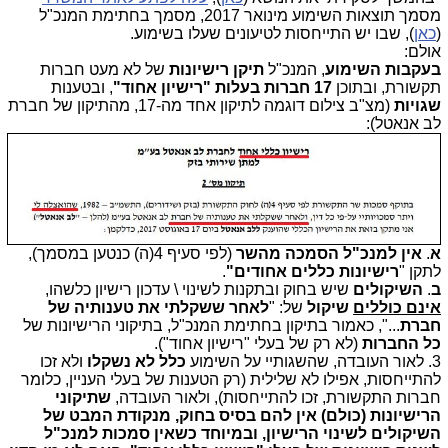
מסמך תוצאות השימוע מינואר 2017, מסמך בחתימת המנכ"ל
(
כאן
), שבו יש התייחסות לטיעונים שעלו בשימוע.
אולם:
בעקבות השימוע
, המנכ"ל
תיקן רישיונות
של לא מעט חברות
תקשורת, ובתוכן
17 חברות בעלות "רישיון אחוד"
, ובטענות
שגויות
(מצ"ב צילום דוגמה לתיקון אחד מה-17, מהתיקון של חברת
לב אנאטל):
א
.
אין
למנכ"ל הסמכה מהשר
(לפי סעיף 4(ה) כנטען במסמך),
לתקן "
רישיונות כללים אחודים"
.
ב
.
השיקולים
שיש בחוק ובתקנות לשינוי \ עדכון רישיון כלשהו,
אינם כוללים
שיקול
של: "
לאחר ששקלתי את טענותיה של
חברת
...", כאמור בתיקון בחתימת המנכ"ל, בתיקוני הרישיונות של
כל החברות
(לא רק של בעלי "רישיון אחוד").
3. לאור העובדה, שהשגותיי על השימוע
כלל לא נשקלו
ולא זכו
להתייחסות, אפילו לא שלילית (רק הטענות של בעלי העניין, כלומר
חברות התקשורת, זכו להתייחסות), ולאור העובדה,
שתיקוני
הרישיונות (כולם) אין להם בסיס בחוק, מנקודת המבט של
השיקולים לשינוי הרישיון, ובמיוחד כשאין סמכות למנכ"ל