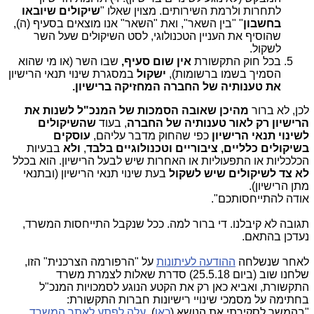
לתחרות ולרמת השירותים. מצוין שאלו "
שיקולים שיובאו
בחשבון
" "בין השאר", ואת "השאר" אנו מוצאים בסעיף (ה),
שהוסיף את העניין הטכנולוגי, לסט השיקולים שעל השר
לשקול.
בכל חוק התקשורת
אין שום סעיף,
שבו השר (או מי שהוא
הסמיך בשמו ברשומות),
ישקול
במסגרת שינוי תנאי הרישיון
את טענותיה של החברה המחזיקה ברישיון.
לכן, לא ברור
מהיכן שאובה הסמכות של המנכ"ל לשנות את
הרישיון
רק לאור טענותיה של החברה
, בעוד
שהשיקולים
לשינוי תנאי הרישיון
כפי שהחוק מדבר עליהם,
עוסקים
בשיקולים כלליים, ציבוריים וטכנולוגיים בלבד
,
ולא
בבעיות
הכלכליות או התפעוליות או האחרות שיש לבעל הרישיון. הוא בכלל
לא צד לשיקולים שיש לשקול
בעת שינוי תנאי הרישיון (ובתנאי
מתן הרישיון).
אודה להתייחסותכם".
תגובה לא קיבלנו. די ברור למה. ככל שנקבל התייחסות המשרד,
נעדכן בהתאם.
לאחר שנשלחה
ההודעה לעיתונות
על "הרפורמה הצרכנית" הזו,
שלחנו שוב (ביום 25.5.18) סדרת שאלות לצמרת משרד
התקשורת, ואביא כאן רק את הקטע הנוגע לסמכויות המנכ"ל
בחתימה על מסמכי שינויי רישיונות חברות התקשורת:
"בהמשך לסקירתי את הנושא (
כאן
),
עלה לפתע לאתר המשרד