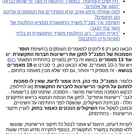
"חידושים והפתעות" במשרד התקשורת מצד מי שהוא כנראה
"הסגן של אלוהים"
.
למה שמילה מימון ואיוב קרא מסתירים את המסמכים עליהם
הם חתומים?
חשיפה: איך מנכ"ל משרד התקשורת ממציא החלטות של
השר צחי הנגבי
.
"ראיית הזהב": רוב החלטות משרד התקשורת הן בלתי
חוקיות ודינן להתבטל!
הבאנו כאן רק 6 לינקים למאמרים העוסקים בחשיפת
חוסר
הסמכות של המנכ"ל לתקן את רישיונות חברות התקשורת
. יש
עוד 13 מאמרים
בנושא זה בדיוק (מצויים בתחתית המאמר
כאן
)
ויש עוד כ-10 מאמרים, שלא הבאנו כאן, כי סברנו ש-
19 מאמרים
בנושא
- זה מספיק די והותר, גם למי שלא מבין מאומה בתחום...
כלומר:
המנכ"ל, נתי כהן,
היה אמור לדעת, שאין לו סמכות
לחתום על תיקוני הרישיונות לחברות התקשורת
(או לחילופין,
לבקש הסמכה מפורשת מהשר - הסמכה, שתפורסם ברשומות -
לגבי "רישיונות אחודים", לתקן את הנוסח הנמצא בראש התיקונים
הללו - מבחינת השיקולים, שנשקלו לפני החתימה על השינויים,
וכמובן לשקול את
השיקולים הנכונים כאמור בחוק
, לעניין תיקוני
הרישיונות - בחתימתו).
לעניות דעתנו, היועמ"ש אמור לבטל כל תיקוני הרישיונות, שנעשו
ללא סמכות במשרד התקשורת, בנוסף לחקירה מדוע הורדו שעות