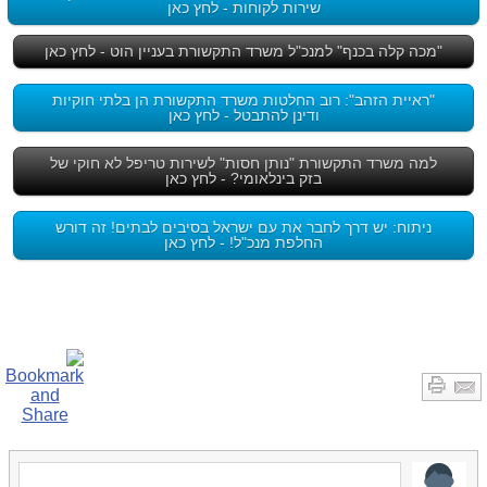
שירות לקוחות - לחץ כאן
"מכה קלה בכנף" למנכ"ל משרד התקשורת בעניין הוט - לחץ כאן
"ראיית הזהב": רוב החלטות משרד התקשורת הן בלתי חוקיות
ודינן להתבטל - לחץ כאן
למה משרד התקשורת "נותן חסות" לשירות טריפל לא חוקי של
בזק בינלאומי? - לחץ כאן
ניתוח: יש דרך לחבר את עם ישראל בסיבים לבתים! זה דורש
החלפת מנכ"ל! - לחץ כאן