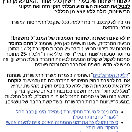
לשנות רישיונות של בעלי "רישיון כללי אחוד", האם לא מן הדין
לבטל
את תוצאות השימוע הבלתי חוקי הזה ואת תיקוני
הרישיונות, כולם ללא יוצא מן הכלל?"
תגובה לא קיבלנו. די ברור למה. ככל שנקבל התייחסות המשרד,
נעדכן בהתאם.
זו לא פעם ראשונה, שחוסר הסמכות של המנכ"ל נחשפת!!
הבעיה המרכזית, שאנו חושפים כאן היא, שהמנכ"ל
חתם בחוסר
סמכות
על תיקוני הרישיונות לכ-25 חברות תקשורת (ל-17 מתוכן
מחוסר סמכות לשנות תנאי "רישיון כללי אחוד" ולכל ה-25 מחוסר
סמכות לשקול שיקולים הנוגעים לטענות החברה בעלת הרישיון), וזה
ממש לא חדש. חשפנו זאת כבר כמה וכמה פעמים.
"
קליקת הפרקליטים
" ושותפיה בצמרת משרד התקשורת, שנותנת
את ידה להפרת החוק הסיטונאי המתמשכת הזו (ולמעשה
לוקחת
לידה את סמכויות השר
,
ללא כל בסיס חוקי
), מרגישה, שהיא
"מעל לכל חוק" ואת זה חשפנו בכתבות הבאות, שעסקו בדיוק
בנושא הזה (של אי סמכות המנכ"ל או מ"מ המנכ"ל, לקבל החלטות
בנוגע לרישיונות חברות התקשורת ובעוד קשת רחבה של נושאים):
מ"מ מנכ"ל משרד התקשורת (שמילה מימון) כבר החל
"לעזור" לחברות הסלולר
.
כיצד ניתן לקצר את זמני ההמתנה האינסופיים למענה אנושי
במוקדי השירות?