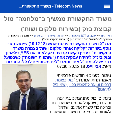
Telecom News - משרד התקשורת...
משרד התקשורת ממשיך ב"מלחמה" מול
קבוצת בזק (בשירות סלקום ושות')
דף הבית
>>
עולם ה-ICT ותקשורת
>>
חדשות משרד התקשורת
>> משרד התקשורת
ממשיך ב"מלחמה" מול קבוצת בזק (בשירות סלקום ושות')
מנכ"ל משרד התקשורת פרסם אמש (19.12.18) שימוע הזוי
נוסף בשירות "קליקת אוהדי סלקום ושות' בצמרת משרד
התקשורת" בעניין בקשת קבוצת בזק לאחד את YES, פלאפון
ובזק בינ"ל ליחידה עסקית אחת ("שותפות רשומה") כשבפועל
כבר יש לה מנכ"ל אחד וסמנכ"לים משותפים לכל 3 החברות.
מאת:
אבי וייס
, 20.12.18, 07:30
ניתוח
: לפני כ-4 חודשים פרסמתי
מאמר תחת הכותרת: "
בזק בצומת
דרכים וטועה לחלוטין בכיוון (שמוביל
לתהום)!
".
בינתיים, בזק מתנהגת כ"בת יענה"
וחושבת, שתקבל את מה שהיא רוצה
וצריכה כדי לשרת את עם ישראל
ולקוחותיה - מצמרת משרד התקשורת,