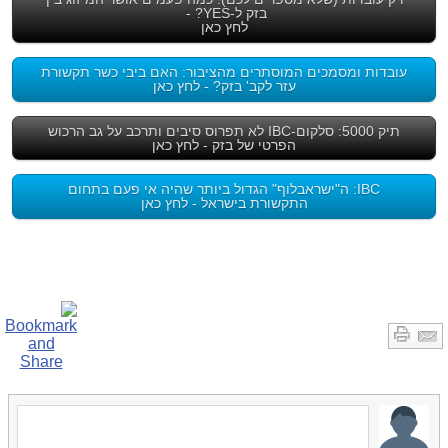
בזק ל-YES? -
לחץ כאן
עובדות ומסמכים המוסתרים מהציבור: האם ביבי כשר תקשורת
עזר לקב' בזק? - לחץ כאן
תיק 5000: סלקום-IBC לא תפרוס סיבים ותרכב על גב הרכוש
הפרטי של בזק - לחץ כאן
IBC: ה"ישראבלוף" הגדול ביותר שהיה אי פעם בתחום
התקשורת בישראל - לחץ כאן