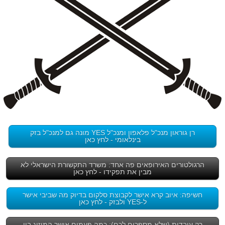
רן גוראון מנכ"ל פלאפון ומנכ"ל YES מונה גם למנכ"ל בזק
בינלאומי - לחץ כאן
הרגולטורים האירופאים פה אחד: משרד התקשורת הישראלי לא
מבין את תפקידו - לחץ כאן
חשיפה: איוב קרא אישר לקבוצת סלקום בדיוק מה שביבי אישר
ל-YES ולבזק - לחץ כאן
רק עובדות (שלא מספרים לכם): כמה פעמים אושר המיזוג בין