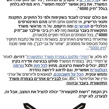
המשרד, את בזק אפשר "לכסח חופשי". היא ממילא בלחץ
בגלל "תיק 4000".
אם כולם יצטרכו לעבוד בשקיפות ולפי כל החוקים, התקנות
ותנאי הרישיון,
אז פתאום אתם תדעו
מהם האינטרסים
הכלכליים
ה
אישיים
ומה היקפם
, של מי
מראשי משרד
התקשורת בעבר ובהווה
(וזה
לא
רק
ביבי
ו
פילבר שב"תיק
4000"
), בכל המהלכים הבלתי חוקיים (לכאורה),
שתיארתי בחודשים האחרונים, בעשרות רבות של כתבות תחקיר
(והכל מבוסס על מסמכים, "שחור על גבי לבן"), מה שאני מכנה
"
תיק 5000
"...
לא פלא, ש"
חסידי סלקום בצמרת משרד התקשורת
"
דהיום
, לאחר
ש"חסידי בזק" בצמרת המשרד
סולקו בבעיטה אדירה בקיץ
2017
,
יכולים
לעשות כרצונם, מחוץ
לכל חוק
ולכל
נורמה
רגולטורית
אפשרית,
וגם לדאוג
לירושה נהדרת
וממש
ענקית
,
הכל על חשבונכם
, לצאצאים וליורשים של עורכי
הדין של אנלימיטד \ IBC, וגם
לבכירים אחרים בצמרת משרד
התקשורת, בעבר ובהווה
.
רק הקמת "רשות לתקשורת" יכולה להציל את המצב, אבל זה,
לצערנו, לא יקרה.