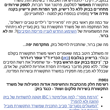
במקביל, רק כדי להמחיש את האבסורד בשימוע הזה, משרד
התקשורת
מאפשר
לסלקום, פרטנר ועוד חברות,
לספק שירותים
מתחרים בבזק ללא כל רישיון, תוך הפרות חוק ורישיון בקנה
מידה אדיר
(מפורט בנספח כאן למטה - למתעניינים).
עוד כמה זמן ראשי בזק יהיו "פראיירים" ו"ילדים טובים ירושלים",
מול המתקפה הזו של משרד התקשורת נגד בזק (ועדיין לא ניתחתי
את המשמעויות של
השימוע החדש לעניין פריסת הסיבים
)?.
זה לא
ברור.
מה שכן ברור, שהתכנית לחיסול בזק,
מתקדמת יפה
...
זה משתלב היטב במה שאומרים ראשי משרד התקשורת בקולם
ובגלוי:
בריאיון בגלובס
(
כאן
) הכריז ד"ר עופר רז-דרור
כך:
"
ניכנס בבזק עם הראש בקיר
- עד שתפעיל את רשת הסיבים
שלה". ללא ספק מדובר באמירה חסרת אחריות לחלוטין, של אדם,
שבכלל לא מבין מה תפקידו במשרד התקשורת ובשירות המדינה.
נספח
:
רשימת חלק מהכתבות והחשיפות אודות הפעילות של משרד
התקשורת בשירות סלקום ושות' - כנגד בזק:
"הרמת מסך": למה אנלימיטד \ IBC זקוקה לתשתיות של בזק
(והוט) ולא להפך?
"המעגלים נסגרים" סביב התכנית שמשרד התקשורת מוביל