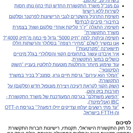
בשרות קב' סלקום
.
גם מנכ"ל משרד התקשורת החדש (נתי כהן) נותן חסות
לשירות ללא רישיון!
חשיפת התרגיל והשקרים לגבי הרישיונות לפרטנר וסלקום
בחיבורי סיבים לבתים
!
חשיפה: התגלה "יו"ר קליקת אוהדי סלקום ושות' בצמרת
משרד התקשורת"
חשיפה וניתוח: למה "תיק 5000" גדול פי כמה מ"תיק 4000"?
אנו נמשיך לשלם "מחירי רצפה" בסלולר והרשתות הללו
תישארנה "מקרטעות"!
איך איבדנו עשור בתחומים הקווי והסלולרי בגלל מינויים
כושלים במש' התקשורת
.
עוד שימוע מיותר והחלטות מוטעות לחלוטין בעניין "השוק
הסיטונאי"
.
"המלך הוא עירום" גרסת חיים גרון, סמנכ"ל בכיר במשרד
התקשורת
.
השוק הקווי לקראת דעיכה ויצירת מונופול חדש (סלקום) על
חורבות בזק והוט
.
"הפשע משתלם" בגרסה המעודכנת של משרד התקשורת -
IBC (אנלימיטד)
.
"עד מתי רשעים יעלוזו וצדיקים יזילו דמעה?" בגרסת ה-OTT
וה-FTTH בישראל
.
לסיכום
כל חוק התקשורת הישראלי, תקנותיו, רישיונות חברות התקשורת