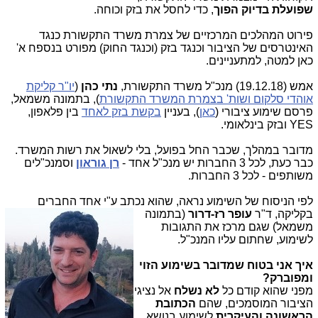
שפועלת בדיוק הפוך
, כדי לחסל את בזק וכוחה.
פירוט המהלכים המרכזיים של צמרת משרד התקשורת כנגד
האינטרסים של הציבור וכנגד בזק (וכנגד החוק) מפורט בנספח א'
כאן למטה, למתעניינים.
אמש (19.12.18) מנכ"ל משרד התקשורת,
נתי כהן
(
יו"ר קליקת
אוהדי סלקום ושות' בצמרת המשרד התקשורת
), בתמונה משמאל,
פרסם שימוע ציבורי (
כאן
), בעניין
בקשת בזק לאחד
בין פלאפון,
YES ובזק בינלאומי.
מדובר במהלך, שכבר החל בפועל, בלי לשאול את רשות המשרד.
כבר כעת, לכל 3 החברות יש מנכ"ל אחד -
רן גוראון
וסמנכ"לים
משותפים - לכל 3 החברות.
לפי הניסוח של השימוע נראה, שהוא נכתב ע"י אחד החברים
בקליקה, ד"ר
עופר ר
ז-דרור
(בתמונה
משמאל) שגם מרכז את התגובות
לשימוע, שחתום עליו המנכ"ל.
איך אני בטוח שמדובר בשימוע הזוי
ומפוברק?
מפני שהוא קודם כל
לא נשלח
אל נציגי
הציבור המוסמכים, שהם
הכתובת
הראשונה והעיקרית
לשימוע בנושא