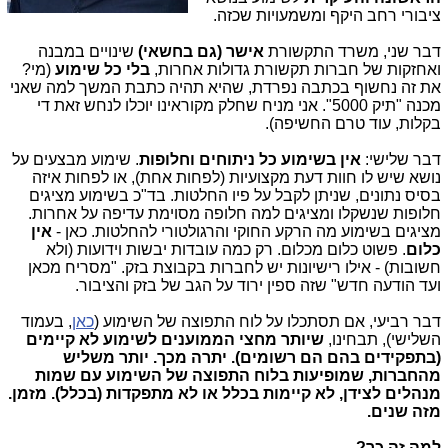
ציבורי רחב היקף ומשמעויות שכזה.
דבר שני, משרד התקשורת
אישר (גם בחשאי)
שינויים במבנה
ואחזקות של חברות תקשורת גדולות אחרות,
בלי כל שימוע
(מי?
את זה נחשוף בכתבה נפרדת, שהיא תהיה כתבת המשך למה שאני
מכנה "תיק 5000". אני מניח שחלק מקוראינו יוכלו לנחש זאת די
בקלות, עוד טרם החשיפה).
דבר שלישי:
אין בשימוע כל ניתוחים וחלופות
. שימוע מבצעים על
נושא שיש לו חוות דעת מקצועיות (לפחות אחת), או לפחות איזה
בסיס נתונים, שניתן לקבל על פיו החלטות. בד"כ בשימוע מציגים
חלופות שנשקלו ומציגים למה חלופה מסוימת עדיפה על אחרות.
מציגים בשימוע מה הרקע החוקי והרגולטורי להחלטות. כאן -
אין
כלום
. פשוט כלום מכלום. רק כמה עובדות יבשות וידועות (ולא
חשובות) - אילו רישיונות יש לחברות בקבוצת בזק. "מסריח מכאן
ועד הודעה חדש" שזה ספין ירוד על הגב של בזק והציבור.
דבר רביעי, אם תסתכלו על לוח התפוצה של השימוע (
כאן
, בעמוד
השלישי), תבחינו,
שיותר מחצי הממוענים לשימוע
לא קיימים
(בתפקידים בהם הם רשומים). יתרה מכך. יותר משליש
מהחברות, שמופיעות בלוח התפוצה של השימוע עם שמות
מנהלים לצידן, לא קיימות בכלל או לא מתפקדות (בכלל). מזמן.
מזה שנים.
למה זה כך?