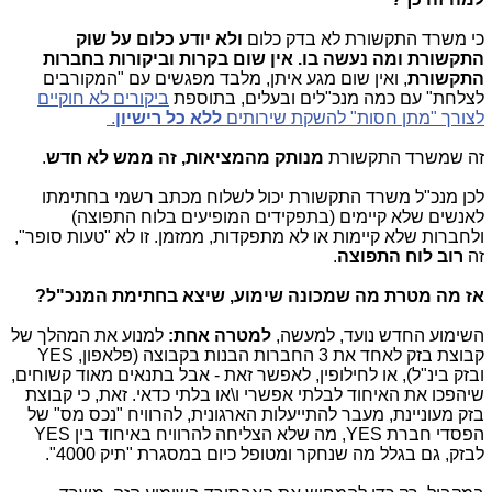
כי משרד התקשורת לא בדק כלום
ולא יודע כלום על שוק
התקשורת ומה נעשה בו.
אין שום בקרות וביקורות בחברות
התקשורת
, ואין שום מגע איתן, מלבד מפגשים עם "המקורבים
לצלחת" עם כמה מנכ"לים ובעלים, בתוספת
ביקורים לא חוקיים
לצורך "מתן חסות" להשקת שירותים
ללא כל רישיון
.
זה שמשרד התקשורת
מנותק מהמציאות, זה ממש לא חדש
.
לכן מנכ"ל משרד התקשורת יכול לשלוח מכתב רשמי בחתימתו
לאנשים שלא קיימים (בתפקידים המופיעים בלוח התפוצה)
ולחברות שלא קיימות או לא מתפקדות, ממזמן. זו לא "טעות סופר",
זה
רוב לוח התפוצה
.
אז מה מטרת מה שמכונה שימוע, שיצא בחתימת המנכ"ל?
השימוע החדש נועד, למעשה,
למטרה אחת:
למנוע את המהלך של
קבוצת בזק לאחד את 3 החברות הבנות בקבוצה (פלאפון, YES
ובזק בינ"ל), או לחילופין, לאפשר זאת - אבל בתנאים מאוד קשוחים,
שיהפכו את האיחוד לבלתי אפשרי ו\או בלתי כדאי. זאת, כי קבוצת
בזק מעוניינת, מעבר להתייעלות הארגונית, להרוויח "נכס מס" של
הפסדי חברת YES, מה שלא הצליחה להרוויח באיחוד בין YES
לבזק, גם בגלל מה שנחקר ומטופל כיום במסגרת "תיק 4000".