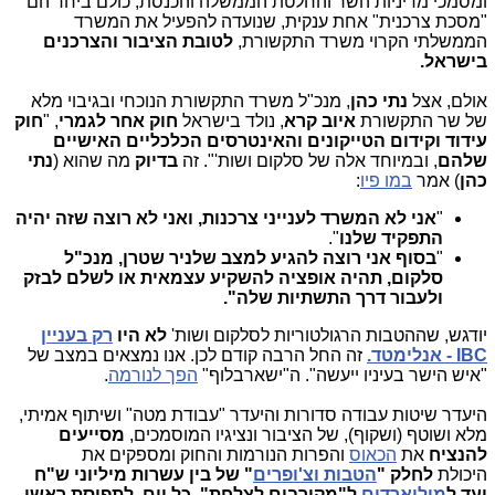
ומסמכי מדיניות השר והחלטת הממשלה והכנסת, כולם ביחד הם
"מסכת צרכנית" אחת ענקית, שנועדה להפעיל את המשרד
הממשלתי הקרוי משרד התקשורת,
לטובת הציבור והצרכנים
בישראל.
אולם, אצל
נתי כהן
, מנכ"ל משרד התקשורת הנוכחי ובגיבוי מלא
של שר התקשורת
איוב קרא
, נולד בישראל
חוק אחר לגמרי
, "
חוק
עידוד וקידום הטייקונים והאינטרסים הכלכליים האישיים
שלהם
, ובמיוחד אלה של סלקום ושות'". זה
בדיוק
מה שהוא (
נתי
כהן
) אמר
במו פיו
:
"
אני לא המשרד לענייני צרכנות, ואני לא רוצה שזה יהיה
התפקיד שלנו
".
"
בסוף אני רוצה להגיע למצב שלניר שטרן, מנכ"ל
סלקום, תהיה אופציה להשקיע עצמאית או לשלם לבזק
ולעבור דרך התשתיות שלה".
יודגש, שההטבות הרגולטוריות לסלקום ושות'
לא היו
רק בעניין
IBC - אנלימטד.
זה החל הרבה קודם לכן. אנו נמצאים במצב של
"איש הישר בעיניו ייעשה". ה"ישארבלוף"
הפך לנורמה
.
היעדר שיטות עבודה סדורות והיעדר "עבודת מטה" ושיתוף אמיתי,
מלא ושוטף (ושקוף), של הציבור ונציגיו המוסמכים,
מסייעים
להנציח
את
הכאוס
והפרות הנורמות והחוק ומספקים את
היכולת
לחלק "
הטבות וצ'ופרים
" של בין עשרות מיליוני ש"ח
ועד ל
מיליארדים
ל"מקורבים לצלחת", כל יום. לתפיסת ראשי