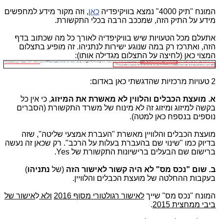
המונח "תיק 4000" נמצא בוויקיפדיה
כאן
, וזה מקור מידע למחפשים
מידע על התיק הזה, שמככב הרבה בכלי התקשורת.
אתעלם מכל הטעויות שיש בוויקיפדיה לאורך כל מה שכתוב בדף
הזה, ואתרכז רק במה שנוגע ישירות לנתניהו. זה מופיע בתצלום
המצוי כאן (לחיצה על התצלום מגדילה אותו):
2 טעויות מרכזיות שהדגשתי כאן באדום:
א. מועצת הכבלים והלווין לא מאשרת את המיזוג
, כי אין כל
בקשה למיזוג ומיזוג זה לא מינוח של משרד התקשורת (הסברים
נוספים בנספח כאן למטה).
מועצת הכבלים והלוויין מאשרת "העברת אמצעי שליטה", שזה
בדיוק כמו "שינוי שם בהעברת בעלות על הרכב". רק שכאן זה נעשה
ברישום שם הבעלים ברישיונות התקשורת של Yes.
ב. שום "נכס מס" לא היה קשור לאישור הזה
(של
נתניהו
)
בעקבות ההחלטה של מועצת הכבלים והלוויין.
המונח "נכס מס" שייך
לאישור רגולטורי מסוף 2016
ולא
ל
אישור של
ביבי ממחצית 2015
.