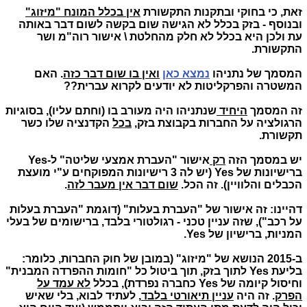
זאת, כי בחוקי ובתקנות התקשורת
אין בכלל המונח "מיזוג"
ובנוסף - בזק בכלל לא הגישה שום בקשה לשום דבר באותה
עת ולכן היא בכלל לא חלק מהחלטת \ אישור רוה"מ ושר
התקשורת.
המסמך של נתניהו
נמצא כאן
ואין בו שום דבר כזה
. האם
המשטרה והפרקליטות לא יודעים לקרוא עברית??
זה המסמך
היחיד
שנתניהו היה מעורב בו (וחתם עליו), בסוגיות
הרגולציה על החברות בקבוצת בזק,
בכל
הקדנציה שלו כשר
תקשורת.
יש במסמך הזה
רק
אישור "העברת אמצעי שליטה" ל-Yes
ברישיונות של Yes (יש לה 3 רישיונות המפוקחים ע"י מועצת
הכבלים והלוויין). זה הכל.
שום דבר אין מעבר לזה
.
דהיינו: זה אישור של "העברת בעלות" (דוגמת "העברת בעלות
על רכב"), שזה עניין טכני - רגולטורי בלבד, ברישומים של בעלי
המניות, ברישיון של Yes.
ב-2015 הנושא של "מיזוג" (במובן של חוק החברות, כלומר:
בליעת Yes לתוך בזק, תוך ביטול כל "חומות ההפרדה המבנית"
וחיסול קיומה של Yes כחברה נפרדת), בכלל
לא עמד על
הפרק
. זה היה
עניין תיאורטי בלבד
, לעתיד לבוא, בלי שאיש