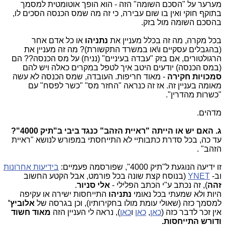
מערער על "הסכם השומה" הזה - הוא הופך אוטומטית למסמך
בתוקף חוקי ואין בו שום עבירה, כי זה מה שמס הכנסה הסכים לו,
בהסכם השומה מול בזק.
בכל מקרה, מה זה בכלל מעניין את
נתניהו
או כל אדם אחר
(בהגבלים עסקיים ו\או במשרד התקשורת)? מה זה מעניין את
הרגולטורים, אם בזק "עבדה בעיניים" (נניח) על מס הכנסה?? הם
(במס הכנסה) יודעים היטב איך לטפל במקרים כאלה ויש להם
סמכויות חקירה
- מאוד חריפות. העובדה, שמס הכנסה לא עשה
מאומה בעניין זה. אז זה כנראה "החזר מס" "כשר לפסח" עם
"כשרות מהדרין".
מדהים.
ג. האם יש או הייתה "ראיית הזהב" כנגד ביבי ב"תיק 4000"?
עד כה, בכל סדרת כתבותיי לא התייחסתי במפורש לנושא "ראיית
הזהב" .
זו ידיעה הנוגעת ל"תיק 4000", שפורסמה פעמיים:
בידיעות אחרונות
וב-
YNET
(בנוסח קצת שונה בכל פורמט, אבל הקטע החשוב
זהה
), זה נכתב ע"י הכתב הפלילי -
אלי סניור
.
היות ולא שמעתי בכל נאומי
נתניהו
התייחסות ישירה או עקיפה
למסמך כזה (שאולי עומת מולו בחקירותיו), וכן בגרסה של
אלוביץ'
אין זכר לדבר כזה (
כאן
,
כאן
ו
כאן
), נראה לי העניין הזה
מאוד חשוד
ודורש התייחסות.