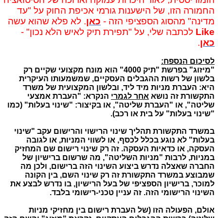
החמורה הזו, של הישענות גורמי אכיפת החוק על "עד
מדינה" מהסוג הספציפי הזה -
כאן
. לא פלא שהוא עשה
Like
לכתבה שלי, על "תפירת תיק לאיש הלא נכון" -
כאן
.
לסיכום הנספח:
"מיזוג" בפרשת "תיק 4000" הוא מונח מקצועי שקיים רק
בלשון של רשות ההגבלים העסקיים, שמשמעותו העיקרית
היא: העברת מניות מיד ליד, ובלשון המקצועית של משרד
התקשורת זה נושא
אחר לגמרי
הנקרא: "העברת אמצעי
שליטה", או "העברת שליטה", או בקיצור: "שינוי בעלות" (כמו
"שינוי בעלות" על בית או רכב).
במשרד התקשורת תהליך שינוי הרישוי והרישום עקב "שינוי
בעלות" לא נוגע בכלל לכסף, או לשווי המניות, או לגובה
העסקה, או כדאיות העסקה.
זה רק שינוי רישום שם המחזיק
במניות, לרבות "מניות השליטה", מה שרשום ברישיון של
החברה שאצלה נדרש ביצוע השינוי הזה ברישום, ולכן מה
שמבוצע במשרד התקשורת זה רק שינוי השם, בין הקונה
למוכר, ברישיון הספציפי של בעל הרישיון, בו נדרש לבצע את
השינוי הרישומי הזה.
זה
עניין טכני-רישומי בלבד.
אולם, הפעולה הזו (של העברת רישום בין מחזיקי מניות