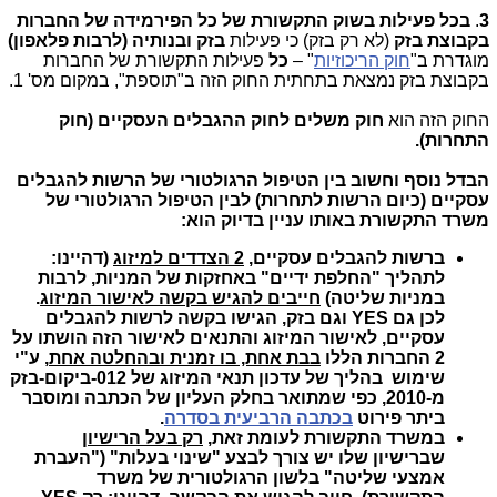
3
.
בכל פעילות בשוק התקשורת
של
כל הפירמידה של החברות
בקבוצת בזק
(לא רק בזק) כי פעילות
בזק ובנותיה (לרבות פלאפון)
מוגדרת ב"
חוק הריכוזיות
" –
כל
פעילות התקשורת של החברות
בקבוצת בזק נמצאת בתחתית החוק הזה ב"תוספת", במקום מס' 1.
החוק הזה הוא
חוק משלים לחוק ההגבלים העסקיים (חוק
התחרות).
הבדל נוסף וחשוב בין הטיפול הרגולטורי של הרשות להגבלים
עסקיים (כיום הרשות לתחרות) לבין הטיפול הרגולטורי של
משרד התקשורת באותו עניין בדיוק הוא:
ברשות להגבלים עסקיים,
2 הצדדים למיזוג
(דהיינו:
לתהליך "החלפת ידיים" באחזקות של המניות, לרבות
במניות שליטה)
חייבים להגיש בקשה לאישור המיזוג
.
לכן גם YES וגם בזק, הגישו בקשה לרשות להגבלים
עסקיים, לאישור המיזוג והתנאים לאישור הזה הושתו על
2 החברות הללו
בבת אחת, בו זמנית ובהחלטה אחת
, ע"י
שימוש בהליך של עדכון תנאי המיזוג של 012-ביקום-בזק
מ-2010, כפי שמתואר בחלק העליון של הכתבה ומוסבר
ביתר פירוט
בכתבה הרביעית בסדרה
.
במשרד התקשורת לעומת זאת,
רק בעל הרישיון
שברישיון שלו יש צורך לבצע "שינוי בעלות" ("העברת
אמצעי שליטה" בלשון הרגולטורית של משרד