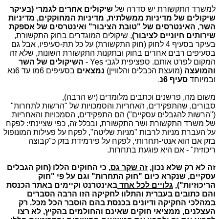
למשרד התקשורת יש סדרה של
שיקולים אחרים לגמרי (בעיקר
שיקולים של מדיניות ממשלתית, מדיניות המחוקקים, מדיניות
השר, האינטרסים של "טובת הציבור" ואינטרסים של אספקת
שירותים חיוניים לציבור)
, שיקולים המוגדרים בחוק התקשורת,
בעיקר בסעיף 4 לחוק (חוק התקשורת) על כל תת-סעיפיו, אבל גם
בסעיפים רבים אחרים בחוק ובתקנות התקשורת השונות, שלא זה
המקום לפרט אותם. ספציפית לגבי Yes -
השיקולים של השר
והמועצה
(מועצת הכבלים והלוויין)
נמצאים
בסעיפים 6מו עד 6נא
ובמיוחד
סעיף 6נ
.
משום מה, פרשנים וכתבים מלומדים (יש הרבה),
סבורים, שהתפקידים, האחריות והסמכויות של "הרשות לתחרות"
("הרשות להגבלים עסקיים") הם התפקידים, הסמכויות והאחריות
של משרד התקשורת ושר התקשורת
,
ובכלל זה, כפי שציינתי: לפקח
על העברת מניות לרבות "מניות שליטה", לפקח על פעילות המונופול
בזק אם הוא אנטי-תחרותי, לפקח על פירמידת בזק כ"קבוצה
ריכוזית" - אם היא פוגעת בתחרות.
זה לא רק שלא נכון,
זה שקר גס
, כי החוקים הללו (חוק הגבלים
עסקיים, שנקרא כיום "חוק התחרות" וגם על פי "חוק
הריכוזיות"),
גלויים לכל אחד
באינטרנט וקיימים באתר הכנסת
והם כתובים בעברית והתלוו לחקיקה הזו הרבה הסברים
במהלכי החקיקה ודיונים בכנסת בהם הוסבר הכל מכל. רק
העצלנים, ממציאי חוקים שאינם והחולמים בהקיץ, לא רצו