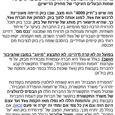
שמות הבעלים העיקרי של מחזיק הרישיון).
מה שיש ב"תיק 4000" הוא מצב, שבו
בזק הייתה מעוניינת
לרכוש את Yes, למזג אותה לתוך בזק, למחוק את חברת Yes,
כך, שהיא תישאר רק מותג של שירות של בזק
, ובכך בזק תוכל
להרוויח הרבה כסף מהמיזוג בין 2 החברות, בעיקר ע"י איחוד
תשתיות, תקורות ומנהלות וכן תרוויח מה שמכונה "
נכס מס
", דהיינו:
ההפסדים הצבורים של Yes לאורך השנים, מאז הקמתה, יקוזזו כנגד
רווחי בזק קיימים ועתידיים, בהסכם שומה בין בזק לנציבות מס
הכנסה.
בפועל זה
לא קרה (דהיינו: לא התבצע "מיזוג" במובן שהציבור
חושב)
, בגלל ש-Yes היא חברה עצמאית ומבודדת מבזק, על פי
עקרונות "חומות ההפרדה המבנית", שמשרד התקשורת קבע
לחברות בקבוצת בזק (Yes שוכנת בכלל בכפר-סבא, והמטה של
בזק בת"א).
"ההפרדה המבנית" הזו היא קשוחה לחלוטין ומפוקחת בקפדנות
יתרה ע"י משרד התקשורת, בגלל ש"חומות ההפרדה המבנית",
שהטיל משרד התקשורת על החברות הללו
הן הבסיס לרגולציה
של משרד התקשורת
בהקשר של חברות ענק דוגמת החברות
בקבוצת בזק,
והחומות הללו
לא נפלו מאז הקמת Yes ועד עצם
היום הזה וגם אין כל צפי אם ומתי זה יקרה אי פעם
(
כאן
), אם
בכלל (!). יתרה מכך, במציאות, המצב של "פירמידת בזק הוא "על
הפנים", למי שלא שמע,
שאול אלוביץ'
(בגלל מה שהוא עצמו יזם