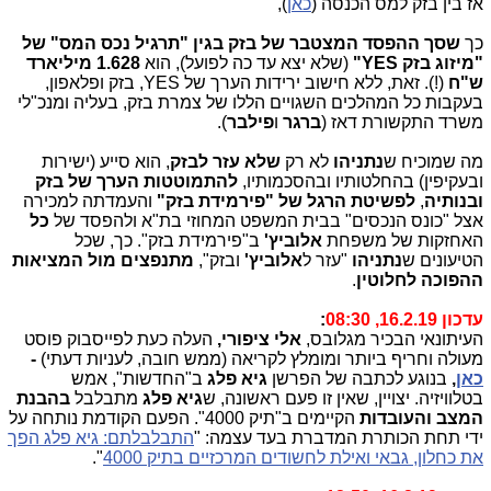
אז בין בזק למס הכנסה (
כאן
),
כך
שסך ההפסד המצטבר של בזק בגין "תרגיל נכס המס" של
"מיזוג בזק YES"
(שלא יצא עד כה לפועל), הוא
1.628 מיליארד
ש"ח
(!). זאת, ללא חישוב ירידות הערך של YES, בזק ופלאפון,
בעקבות כל המהלכים השגויים הללו של צמרת בזק, בעליה ומנכ"לי
משרד התקשורת דאז (
ברגר
ו
פילבר
).
מה שמוכיח ש
נתניהו
לא רק
שלא עזר לבזק
, הוא סייע (ישירות
ובעקיפין) בהחלטותיו ובהסכמותיו,
להתמוטטות הערך של בזק
ובנותיה
,
לפשיטת הרגל של "פירמידת בזק"
והעמדתה למכירה
אצל "כונס הנכסים" בבית המשפט המחוזי בת"א ולהפסד של
כל
האחזקות של משפחת
אלוביץ'
ב"פירמידת בזק". כך, שכל
הטיעונים ש
נתניהו
"עזר ל
אלוביץ'
ובזק",
מתנפצים מול המציאות
ההפוכה לחלוטין
.
עדכון 16.2.19, 08:30
:
העיתונאי הבכיר מגלובס,
אלי ציפורי,
העלה כעת לפייסבוק פוסט
מעולה וחריף ביותר ומומלץ לקריאה (ממש חובה, לעניות דעתי)
-
כאן
,
בנוגע לכתבה של הפרשן
גיא פלג
ב"החדשות", אמש
בטלוויזיה. יצויין, שאין זו פעם ראשונה, ש
גיא
פלג
מתבלבל
בהבנת
המצב והעובדות
הקיימים ב"תיק 4000". הפעם הקודמת נותחה על
ידי תחת הכותרת המדברת בעד עצמה: "
התבלבלתם: גיא פלג הפך
את כחלון, גבאי ואילת לחשודים המרכזיים בתיק 4000
".