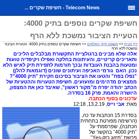
Telecom News - חשיפת שקרים ...
חשיפת שקרים נוספים בתיק 4000:
הטעיית הציבור נמשכת ללא הרף
דף הבית
>>
משפט תיקי האלפים
>> חשיפת שקרים נוספים בתיק 4000: הטעיית הציבור
נמשכת ללא הרף
אלה שלא מבינים ברגולציית התקשורת מבלבלים הליכים
ותאריכים קריטיים, והעיתונות בחלקה ואפילו ויקיפדיה טועות
ומטעות בהבנת העובדות ובכך תורמות לתפירת תיק לאיש הלא
נכון. האם גורמי האכיפה ועיתונים שונים (דוגמאות להלן)
"נפלו בפח" והטעו את הציבור בסיכום חקירת "תיק 4000"?
ממצאים מדהימים ומזעזעים. חשיפת הטעויות וההטעיות של
הכתב יהודה יפרח מ"מקור ראשון", שאיבד כאן את המצפון,
היושרה והאמת. פרק 16 בסדרה.
עדכונים בסוף הכתבה.
מאת:
אבי וייס
, 13.2.19, 12:18
בסדרת
15
הכתבות עד כה,
(הרשימה מפורטת בתחתית
הכתבה), שפרסמתי על
"תיק 4000" בהקשר של
פרשת "מיזוג בזק
-
Yes"