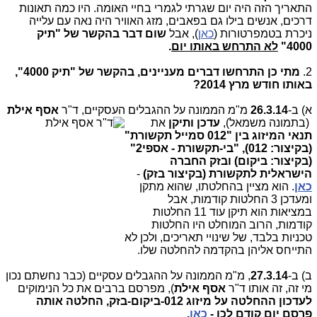
התאריך הזה היה יום שגרתי לגמרי בחיי האומה. היו כמה תאונות
דרכים, אנשים בילו גם בפאבים, מזג האוויר היה נאה עם עלייה
ניכרת בטמפרטורות (
כאן
), אבל
שום דבר בהקשר של "תיק
4000"
לא התרחש באותו יום
.
2.
מתי כן התרחשו דברים מעניינים, בהקשר של "תיק 4000",
באותו חודש מרץ 2014?
א) ב-
26.3.14
מ"מ הממונה על ההגבלים העסקיים, ד"ר
אסף אילת
(בתמונה משמאל),
עדכן ותיקן
את
תנאי המיזוג בין "012 סמייל תקשורת"
(בקיצור: 012), "בי-תקשורת - אספי2"
(בקיצור: ביקום) ובזק החברה
הישראלית לתקשורת (בקיצור בזק)
-
כאן
. הוא מציין בהחלטתו, שהוא מתקן
ומעדכן 3 החלטות קודמות, אבל
במציאות הוא תיקן עוד 11 החלטות
קודמות, הרוב המוחלט היו החלטות
טכניות בלבד, של שינויי תאריכים, ולכן לא
התייחס אליהן בהקדמה להחלטה שלו.
ב) ב-
27.3.14
, מ"מ הממונה על ההגבלים עסקיים (כבר נחשתם נכון
מי זה, זה אותו ד"ר
אסף אילת
), מפרסם ברבים את כל הנימוקים
לעדכון ההחלטה על מיזוג 012-ביקום-בזק, החלטה אותה
פרסם יום קודם לכן -
כאן
.