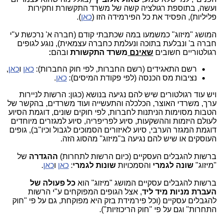
ועשה, בתוספת רגולציה קשה של משרד התקשורת וחקירות
פליליות), הפסיד את כל הפירמידה הזו (
כאן
).
המושג "מיזוג" כמשמעו במה שכתבתי קודם (חברה א' נרכשת ע"י
חברה ב' ונבלעת בתוכה ונעלמת כחברה עצמאית), נוגע לגופים
רגולטוריים חשובים
שאינם
משרד התקשורת
ובהם
:
רשם התאגידים (רשם החברות, לפי חוק החברות):
כאן
ו
כאן
,
נציבות מס הכנסה (לפי פקודת המיסים):
כאן
.
ויש עוד רגולטורים שיש להם נגיעה בנושא (כגון: הרשות לניירות
ערך, משרדי האוצר, הכלכלה והתעשייה ועוד משרדים, בהקשר של
הטבות מסוימות הניתנות לחברות, לפי חוקים שונים, דוגמת הסיוע
לעולם היזמות וההשקעות, סיוע לפריפריה, סיוע למגזרים מיוחדים
דוגמת המגזר הערבי, סיוע לאיזורים הסמוכים לגבול וכיו"ב), גופים
העוסקים או שיש להם נגיעה ב"מיזוג" מהסוג הזה.
ברשות להגבלים העסקיים (כיום הרשות לתחרות)
ההגדרה
של
"מיזוג"
שונה לגמרי
והסמכויות
שונות לגמרי
:
כאן
ו
כאן
.
ברשות להגבלים עסקיים המושג "מיזוג" הוא
כל פעולה של
העברת מניות מיד ליד
, אצל הגופים המפוקחים ע"י הרשות
להגבלים עסקיים (וכל פירמידת בזק היא מפוקחת, גם על פי "חוק
התחרות" וגם על פי "חוק הריכוזיות").