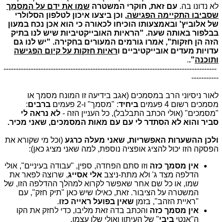
לא נדונו בה.
עם זאת, חוקרי המשטרה
שמו את ידם על המסמך
שסביבו התקיימה הפגישה
, וכן ביצעו איכון לטלפון הסלולרי
של אלוביץ' ובאמצעותו הוכיחו לכאורה כי הוא אכן נכח במעון
בבלפור באותה שעה. "הראיות האובייקטיביות שיש לנו בתיק
הזה הן חזקות", אמרו גורמים המעורים בחקירה. "יש לנו גם
עדויות מעדים אובייקטיביים ו
ראיות חזקות על קיום הפגישה
ותוכנה
".
.
--------------------------------------------------------------------------------------
-----------
לאור ניסיוני הרב במסמכים (אגב בידיעה זו המונח מסמך או
מסמכים רשום 4 פעמים
ביחיד
: "מסמך" ו-2 פעמים
ברבים
:
"מסמכים" (אולי הכתב התבלבל), כל העניין הזה -
לא נראה לי
סביר והוא לא הסתדר לי עם עם מאות המסמכים, שאני מכיר.
ולכן ההשערות האפשריות, שאני מעלה כרגע
(וכל מי שקורא את
הפסקה הזו יכול להציג אופציה נוספת, למה שאני מציג כאן):
אין מסמך כזה
וזו סתם הפחדה, ספין, "עבודה בעיניים", אולי
הדלפה מצד ג' ולא מתת-ניצב
אלי אסייג
, שרוצה לפאר את
שמו, או כל שם אחר שאפשר לקרוא למהלך ההדלפה הזו, של
המשטרה על הציבור. זאת, כאילו שיש כאן "תיק חזק", עם
"ראיית הזהב", בזמן
שאין בפועל ראייה כזו
.
אין מסמך כזה
והכתב בדה זאת מליבו, כדי לחזק את הקו
ה"אנטי
ביבי
" של העיתון ואולי שלו עצמו.