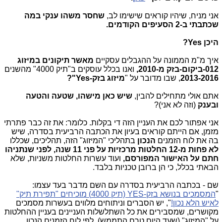
אני מניח, שיהיו קוראים שישימו לב,
שחסר משהו ענקי במה
שכתבתי ב-2 הסעיפים הקודמים.
היכן Yes?
איך מ"מ הממונה על ההגבלים עסקיים
מאשר תיקונים
במיזוג
012-ביקום-בזק מ-2010,
ואנו בכלל עוסקים ב"תיק 4000" מהשנים
2013-2016
, שבו מדובר על "
מיזוג בזק-Yes"?
אתם אולי מתחילים להבין,
שיש כאן מישהו, שטעה והטעה
ובענק
(וזה לא אני)?
אני אפתור לכם את העניין הזה די בקלות. כלומר: את זה כבר פתרתי
מזמן, אם הייתם קוראים בעיון את הכתבה הרביעית בסדרה, שיש
בה את לוח הזמנים
הנכון
בתהליכי "המיזוג" הזה, תהליכים, שכללו
לא פחות מ-12 החלטות מרכזיות על פני 11 שנה, לפני שנתניהו
חתם על האישור המפורסם,
ועוד עשרות החלטות משניות, שלא
הבאתי בכלל, כי הן ברובן טכניות בלבד.
שם - בכתבה הרביעית בסדרה עם השם מדבר בעד עצמו:
"
המסמכים בנושא בזק-YES (תיק 4000) מוכיחים "תפירת תיק"
לאיש הלא נכון!
", יש הסברים וניתוחים מלווים בעשרות מסמכים
מקושרים, שמסבירים את כל השתלשלות העניינים בעניין ההחלטות
על "המיזוג" (שעד היום טרם התממש), לפי לוח הזמנים הנכון