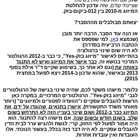
שציינתי קודם, שזה
עדכון להחלטת
המיזוג מ-2010 בין 012-ביקום-בזק.
יצאתם מבולבלים מההסבר?
אז הנה עוד הסבר, הרבה יותר מובן
(שנמצא
כ
אן,
למי שפספס את
הכתבה הרביעית בסדרה):
לא היה שום שינוי ברגולציה
בהתייחס לאישור "מיזוג בזק-Yes", כי כבר ב-2012 הרגולטור
המרכזי בנושא זה,
כבר אישר את המיזוג ואיש לא התנגד
באותה עת
(וגם לא אחר כך, בשימוע שקיים ד"ר אילת בסוף
2013 ובאישור, שהוא עדכון ב-2014 ויצא לפועל במחצית
2015).
כלומר: מישהו משקר לכם, שהיה שינוי בגישה של הרגולטורים
לגבי "מיזוג בזק-Yes". הרגולטורים המרכזיים, במקרה כאן
הרשות להגבלים עסקיים ו"הוועדה לפטורים ולמיזוגים" (ויותר
מאוחר משרד התקשורת),
אישרו בתנאים, שהוגדו על ידם, את
המיזוג כבר ב-2012 ושום שינוי בעניין הזה לא התרחש בשום
שלב, בשום חודש ובשום שנה
. אם מישהו רצה להתנגד, הוא
היה אמור לפעול לפי החוק, קרי: לגשת ולהגיש ערר לבית הדין
להגבלים עסקיים. לא היה דבר כזה בכלל, בעשור הנוכחי. אלו
העובדות ואין עובדות אחרות.