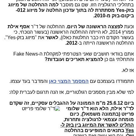
בתהליכי הרגולציה הזו. שם גם מוסבר
למה ההחלטה של מיזוג
בזק-Yes מסתתרת לה בתוך עדכון החלטה על מיזוג 012-
ביקום-בזק מ-2010.
וכעת
לפצצה הראשונה של היום.
ההחלטה של ד"ר
אסף אילת
ממרץ 2014, לא הייתה ההחלטה הראשונה (בעשור הנוכחי, כי
בעשור הקודם היו כבר החלטות כאלו),
לאשר
את "מיזוג בזק-Yes".
ההחלטה הראשונה הייתה ב-
2012.
אתם בוודאי חושבים שאני הצטרפתי למקהלת ה-Fake News
והתחלתי גם כן
להמציא תאריכים ועובדות?
אז לא.
תתמודדו בעצמכם עם
המסמך המצוי כאן
והמדבר בעד עצמו.
למי שלא מבין מסמכים רגולטוריים, אז הנה תרגום לעברית קלה:
ביום 25.6.12 מ"מ הממונה על ההגבלים עסקיים, זה שקדם
לד"ר אילת, הלא ה
וא ד"ר שלומי
פריזט (בתמונה משמאל), כיום
מומחה עצמאי לרגולציה ותחרות,
החליט לאשר את המיזוג בין בזק ל-
Yes
בתנאים המופיעים בהחלטה
שלו,
וגם הוא עשה זאת בשיטה,