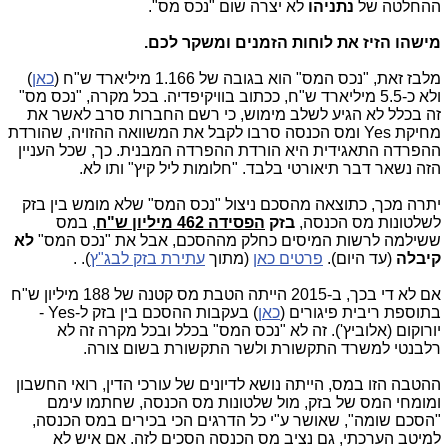
ההחלטה של
נתניהו
לא יצרה שום "נכס מס".
מישהו הזיז את לוחות הזמנים ומשקר לכם.
מלבז זאת, "נכס המס" הוא בגובה של 1.166 מיליארד ש"ח (
כאן
)
ולא כ-5.5 מיליארד ש"ח, ככתוב בוויקיפדיה. בכל מקרה, "נכס מס"
זה בכלל לא הגיע לשלב מימוש, כי רשם החברות סרב לאשר את
מחיקת Yes ומס הכנסה סרבו לקבל את המשוואה ההזויה, שהורדת
ההפרדה התאגידית היא הורדת ההפרדה המבנית. כך, שכל העניין
הזה נשאר דבר תיאורטי בלבד. "חלומות ליל קיץ" ותו לא.
יתרה מכך, כתוצאה מהסכם ניצול "נכס המס" שלא מומש בין בזק
לשלטונות מס הכנסה,
בזק
הפסידה 462 מיליון ש"ח
, במס
ששילמה לרשות המיסים כחלק מההסכם, אבל את "נכס המס"
לא
קיבלה
(עד היום).
פרטים כאן
(מתוך
עתירת בזק לבג"ץ
). .
אם לא די בכך, ב-2015 הייתה הטבת מס קטנה של 188 מיליון ש"ח
בתוספת ריבית פיגורים (
כאן
) בעקבות ההסכם בין בזק ל-Yes -
יורוקום (אלוביץ'). זה לא "נכס המס" בכלל ובכל מקרה זה לא
רלבנטי למשרד התקשורת ולשר התקשורת בשום צורה.
ההטבה הזו במס, הייתה נושא לדיונים של עורכי הדין, רואי החשבון
ומומחי המס של בזק, מול שלטונות מס הכנסה, שחתמו עימם
"הסכם שומה", שאושר ע"י כל הדרגים הכי בכירים במס הכנסה,
למיטב הערכתי, גם נציב מס הכנסה הסכים לזה. אם איש לא