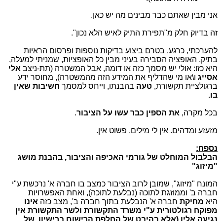
אני מבין שאתם כבר מבינים מה יש כאן.
זה בדיוק חלק מ"תפירת התיק לאיש הלא נכון".
להערכתי, כרגע, בטרם ביצוע בדיקות נוספות ופרסום הראיות
בתיק, האופציה הסבירה בעיני מבין כל האופציות, שמניתי למעלה,
היא כזו: אולי יש מסמך כזה או דומה, אבל המשטרה (תת-ניצב
אלי
אסייג
ו\או מי שהדליף את המידע הזה מהמשטרה), מחוסר ידע
ברגולציית תקשורת,
טעה
בהבנתו, וייחס למסמך
חשיבות שאין
בו
.
בכל מקרה,
את הספין כבר עשו על הציבור
.
מזעזע ומדהים. אין לי מילים, פשוט אין.
נספח:
הבלבול המוחלט של גורמי האכיפה והציבור, בהבנת מושג
"מיזוג"
המונח "מיזוג", שמובן לרוב הציבור כמצב בו חברה א' נרכשת ע"י
חברה ב' וממוזגת לתוכה (נבלעת לתוכה), ואחת האפשרויות
היא
מחיקת
חברה א' הנבלעת בתוך חברה ב', מצב כזה
אינו
מפוקח רגולטורית ע"י משרד התקשורת ולשר התקשורת אין
נגיעה אליו (אלא בהיבט של החלפת הרישום ברישיון, של