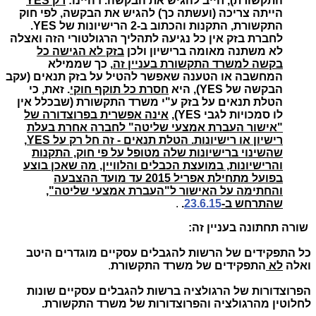
התקשורת), חייב להגיש את הבקשה. דהיינו:
רק YES
הייתה צריכה (ועשתה כך) להגיש את הבקשה, לפי חוק
התקשורת, התקנות והכתוב ב-2 הרישיונות של YES.
לחברת בזק אין כל נגיעה לתהליך הרגולטורי הזה ואצלה
לא משתנה מאומה ברישיון ולכן
בזק לא הגישה כל
בקשה למשרד התקשורת בעניין זה
, כך שממילא
המחשבה או הטענה שאפשר להטיל על בזק תנאים (עקב
הבקשה של YES), היא
חסרת כל תוקף חוקי
. זאת, כי
הטלת תנאים על בזק ע"י משרד התקשורת (שבכלל אין
לו סמכויות לגבי YES),
אינה אפשרית בפרוצדורה של
"אישור העברת אמצעי שליטה" לחברה אחרת בעלת
רישיון או רישיונות. הטלת תנאים - זה חל רק על YES,
שהשינוי ברישיונות שלה מטופל על פי חוק, התקנות
והרישיונות, במועצת הכבלים והלוויין, מה שאכן בוצע
בפועל מתחילת אפריל 2015 עד מועד ההצבעה
והחתימה על האישור ל"העברת אמצעי שליטה",
שהתרחש ב-
23.6.15
.
.
שורה תחתונה בעניין זה:
כל התפקידים של הרשות להגבלים עסקיים מוגדרים היטב
ואלה
לא
התפקידים של משרד התקשורת
.
הפרוצדורות של הרגולציה ברשות להגבלים עסקיים שונות
לחלוטין מהרגולציה והפרוצדורות של משרד התקשורת.