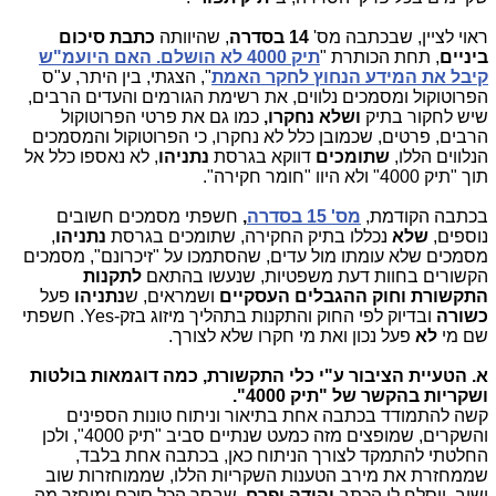
ראוי לציין, שבכתבה מס'
14 בסדרה
, שהיוותה
כתבת סיכום
ביניים
, תחת הכותרת "
תיק 4000 לא הושלם. האם היועמ"ש
קיבל את המידע הנחוץ לחקר האמת
", הצגתי, בין היתר, ע"ס
הפרוטוקול ומסמכים נלווים, את רשימת הגורמים והעדים הרבים,
שיש לחקור בתיק
ושלא נחקרו,
כמו גם את פרטי הפרוטוקול
הרבים, פרטים, שכמובן כלל לא נחקרו, כי הפרוטוקול והמסמכים
הנלווים הללו,
שתומכים
דווקא בגרסת
נתניהו
, לא נאספו כלל אל
תוך "תיק 4000" ולא היוו "חומר חקירה".
בכתבה הקודמת,
מס' 15
בסדרה
,
חשפתי מסמכים חשובים
נוספים,
שלא
נכללו בתיק החקירה, שתומכים בגרסת
נתניהו
,
מסמכים שלא עומתו מול עדים, שהסתמכו על "זיכרונם", מסמכים
הקשורים בחוות דעת משפטיות, שנעשו בהתאם
לתקנות
התקשורת וחוק ההגבלים העסקיים
ושמראים, ש
נתניהו
פעל
כשורה
ובדיוק לפי החוק והתקנות בתהליך מיזוג בזק-Yes. חשפתי
שם מי
לא
פעל נכון ואת מי חקרו שלא לצורך.
א. הטעיית הציבור ע"י כלי התקשורת, כמה דוגמאות בולטות
ושקריות בהקשר של "תיק 4000".
קשה להתמודד בכתבה אחת בתיאור וניתוח טונות הספינים
והשקרים, שמופצים מזה כמעט שנתיים סביב "תיק 4000", ולכן
החלטתי להתמקד לצורך הניתוח כאן, בכתבה אחת בלבד,
שממחזרת את מירב הטענות השקריות הללו, שממוחזרות שוב
ושוב, ויסלח לי הכתב
יהודה יפרח
, שבסך הכל סיכם ומיחזר מה