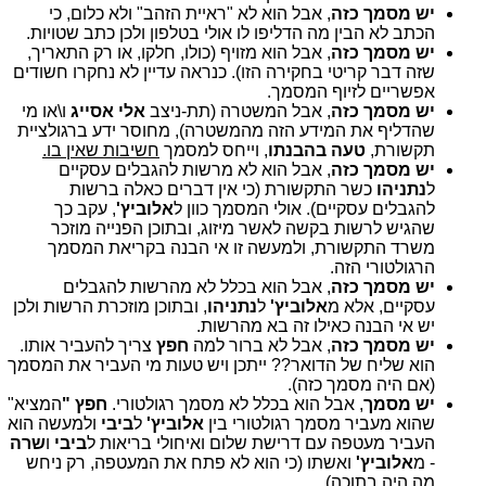
יש מסמך כזה
, אבל הוא לא "ראיית הזהב" ולא כלום, כי
הכתב לא הבין מה הדליפו לו אולי בטלפון ולכן כתב שטויות.
יש מסמך כזה
, אבל הוא מזויף (כולו, חלקו, או רק התאריך,
שזה דבר קריטי בחקירה הזו). כנראה עדיין לא נחקרו חשודים
אפשריים לזיוף המסמך.
יש מסמך כזה
, אבל המשטרה (תת-ניצב
אלי אסייג
ו\או מי
שהדליף את המידע הזה מהמשטרה), מחוסר ידע ברגולציית
תקשורת,
טעה בהבנתו
, וייחס למסמך
חשיבות שאין בו.
יש מסמך כזה
, אבל הוא לא מרשות להגבלים עסקיים
ל
נתניהו
כשר התקשורת (כי אין דברים כאלה ברשות
להגבלים עסקיים). אולי המסמך כוון ל
אלוביץ'
, עקב כך
שהגיש לרשות בקשה לאשר מיזוג, ובתוכן הפנייה מוזכר
משרד התקשורת, ולמעשה זו אי הבנה בקריאת המסמך
הרגולטורי הזה.
יש מסמך כזה
, אבל הוא בכלל לא מהרשות להגבלים
עסקיים, אלא מ
אלוביץ'
ל
נתניהו
, ובתוכן מוזכרת הרשות ולכן
יש אי הבנה כאילו זה בא מהרשות.
יש מסמך כזה
, אבל לא ברור למה
חפץ
צריך להעביר אותו.
הוא שליח של הדואר?? ייתכן ויש טעות מי העביר את המסמך
(אם היה מסמך כזה).
יש מסמך
, אבל הוא בכלל לא מסמך רגולטורי.
חפץ "
המציא"
שהוא מעביר מסמך רגולטורי בין
אלוביץ'
ל
ביבי
ולמעשה הוא
העביר מעטפה עם דרישת שלום ואיחולי בריאות ל
ביבי
ו
שרה
- מ
אלוביץ'
ואשתו (כי הוא לא פתח את המעטפה, רק ניחש
מה היה בתוכה).