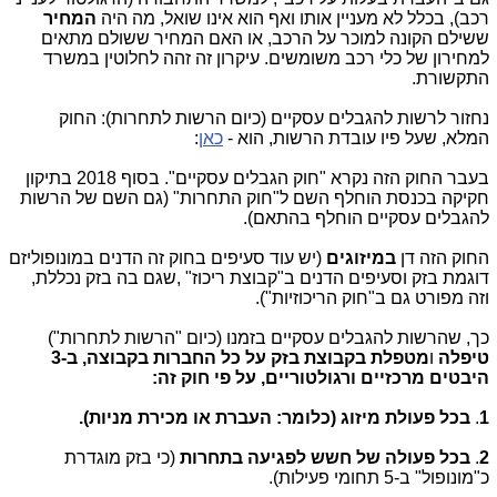
רכב), בכלל לא מעניין אותו ואף הוא אינו שואל, מה היה
המחיר
ששילם הקונה למוכר על הרכב, או האם המחיר ששולם מתאים
למחירון של כלי רכב משומשים. עיקרון זה זהה לחלוטין במשרד
התקשורת.
נחזור לרשות להגבלים עסקיים (כיום הרשות לתחרות): החוק
המלא, שעל פיו עובדת הרשות, הוא -
כאן
:
בעבר החוק הזה נקרא "חוק הגבלים עסקיים". בסוף 2018 בתיקון
חקיקה בכנסת הוחלף השם ל"חוק התחרות" (גם השם של הרשות
להגבלים עסקיים הוחלף בהתאם).
החוק הזה דן
במיזוגים
(יש עוד סעיפים בחוק זה הדנים במונופוליזם
דוגמת בזק וסעיפים הדנים ב"קבוצת ריכוז" ,שגם בה בזק נכללת,
וזה מפורט גם ב"חוק הריכוזיות").
כך, שהרשות להגבלים עסקיים בזמנו (כיום "הרשות לתחרות")
טיפלה
ו
מטפלת בקבוצת בזק על כל החברות בקבוצה, ב-3
היבטים מרכזיים ורגולטוריים, על פי חוק זה:
1
.
בכל פעולת מיזוג (כלומר: העברת או מכירת מניות).
2
.
בכל פעולה של חשש לפגיעה בתחרות
(כי בזק מוגדרת
כ"מונופול" ב-5 תחומי פעילות).