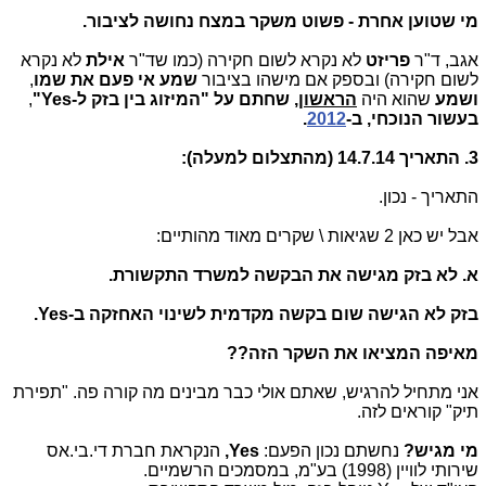
מי שטוען אחרת - פשוט משקר במצח נחושה לציבור.
אגב, ד"ר
פריזט
לא נקרא לשום חקירה (כמו שד"ר
אילת
לא נקרא
לשום חקירה) ובספק אם מישהו בציבור
שמע אי פעם את שמו
,
ושמע
שהוא היה
הראשון,
שחתם
על "המיזוג בין בזק ל-Yes"
,
בעשור הנוכחי,
ב-
2012
.
3. התאריך 14.7.14 (מהתצלום למעלה):
התאריך - נכון.
אבל יש כאן 2 שגיאות \ שקרים מאוד מהותיים:
א. לא בזק מגישה את הבקשה למשרד התקשורת.
בזק לא הגישה שום בקשה מקדמית לשינוי האחזקה ב-Yes.
מאיפה המציאו את השקר הזה??
אני מתחיל להרגיש, שאתם אולי כבר מבינים מה קורה פה. "תפירת
תיק" קוראים לזה.
מי מגיש?
נחשתם נכון הפעם:
Yes,
הנקראת חברת די.בי.אס
שירותי לוויין (1998) בע"מ, במסמכים הרשמיים.