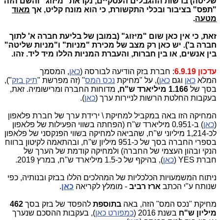
שליטה) ברשות ההגבלים העסקיים, נקראת "מיזוג" והשם הזה
"תפס" בציבור ובכלי התקשורת, כי הוא מונח קליט,
אך
מאוד
מטעה
.
זאת, כי
אין כאן שום "מיזוג" (במובן של בליעת חברה א' לתוך
חברה ב'). יש כאן רק מצב של מכירת "מניות" ו"מניות שליטה"
בין אנשים, או בין חברות, והעברת המניות הללו מיד ליד. זהו.
עדכון 6.9.19
: חברת בזק הודיעה לבורסה (
כאן
, המסמך
המלא
כאן
וגם
כאן
), על "מחיקת
נכס המס
" (זה מפרשת "
תיק בזק
"),
בסך של
1.166 מיליארד ש"ח,
מדוחות החברה ומרישומיה. זאת,
בעקבות החלטת הרשות לניירות ערך (
כאן
).
המחיקה הזו באה במקביל למחיקת \ ירידת ערך של חברת פלאפון
(
כאן
) ב-0.951 מיליארד ש"ח (הפחתה בשווי הפעילות של פלאפון
לכ-1,214 מיליוני ש"ח, שהביאה למחיקה בשווי הפנקסני של פלאפון
בספרי החברה בסך של כ-951 מיליון ש"ח, ובהתאמה לקיטון ברווח
הנקי ובהון העצמי של החברה) ולמחיקה קודמת של הערך של
חברת YES (
כאן
), בהיקף של כ-1.5 מיליארד ש"ח, במרץ 2019.
ניתוח המשמעויות הכלכליות של המהלכים הללו בבזק ובנותיה, כפי
שנותח ע"י הכתב
ארז רביב
- מומלץ לקריאה
כאן
.
מחיקת "נכס המס" הזה, באה
בתוספת
להפסד של בזק בסך
462
מיליון ש"ח
בשנת 2016 (
כמפורט כאן
), בעקבות ההסכם שנערך