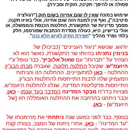
פסולה או להיפך: תקינה, חוקית וסבירה)
.
שימוש במונח
שאין לו שום אחיזה בשום חוק
("רגולציה
מיטיבה"), ואף אין למונח הזה שום אחיזה, אולי באיזו תקנה,
מסמך מדיניות שר התקשורת, החלטות הכנסת והממשלה, או
אולי ברישיון,
היא, כעולה מסדרת הכתבות שפורסמו, חלק
בלתי נפרד מהליך "
תפירת התיק לאיש הלא נכון
"
.
יודגש, שנושא "ניגוד העניינים" (כביכול) של
בנימין נתניהו
בהיותו שר התקשורת, כאשר הוא לא
הצהיר על "חברותו" עם
שאול אלוביץ'
, כבר טופל ע"י
היועמ"ש
, שקיבל
החלטה חלוטה
, שעברה
מבחן הבג"ץ
.
ההחלטה -
כאן
למתעניינים.
ההחלטה הזו והניתוח
המעמיק שלה לרבות התייחסות להחלטות הבג"ץ,
התייחסות פרקליטות המדינה, שנלוו להחלטת היועמ"ש,
מצויות בדו"ח
מבקר המדינה
המדבר בעד עצמו
-
כאן
,
וכבר ניתחנו בהרחבה את ההחלטה האומללה הזו (של
היועמ"ש) -
כאן
.
בנוסף, כבר לפני כמעט שנה
ניתחתי
את מהימנותו של
"עד המדינה" -
כאן
, אחרי ניתוח של המצב, בצורה קצת
הומוריסטית, לאור היכרות עמוקה וארוכה של הסיטואציה