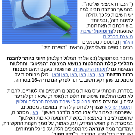
("העברת אמצעי שליטה"',
בהמשך הכתבה תבינו למה
יש חשיבות כל כך גדולה
למינוח הזה), ובמיוחד
ב-
6
הכתבות האחרונות,
שנוגעות ל
פרוטוקול
ישיבת
מועצת הכבלים
והלוויין
(בתוספת מסמכים
רבים נוספים ומשלימים), הראיתי "תפירת תיק".
מדובר בפרוטוקול (בפועל זה תמלול הקלטה)
חיוני ביותר להבנת
תהליכי קבלת ההחלטות בנושא המכונה "המיזוג"
, והחלטות
הנוגעות גם ל
תקנות התקשורת
, שחשפתי בעקבותיהם
תובנות
רבות חדשות
:
כאן
,
כאן
,
כאן
,
כאן
,
כאן
וכאן
-
כולן מבוססות על
מסמכים, שהן רקע חשוב ביותר
לפרק הנוכחי ה-16 בסדרה
.
בסדרה, הוכחתי ע"ס מאות מסמכים רשמיים ורגולטוריים, לרבות
לא מעט החלטות שיפוטיות חלוטות (סופיות, שלא ניתן לערער
עליהן), וגם ע"ס פרטי
פרוטוקול ישיבת מועצת הכבלים והלווין
ו
מסמך עדליא
,
שצורף לפרוטוקול הדיון במועצה, מסמכים,
שפורסמו לציבור
ע"י
ארז רביב
מ"דבר ראשון" -
כאן
, מסמכים,
שהופצו לציבור באמצעות בקשת "התנועה לאיכות השלטון"
במסגרת חוק חופש המידע, וגם, כאמור, על סמך תקנות התקשורת,
שמדובר ממה
שנראה
מהמסמכים הללו, על פי כל הניתוחים,
שקיימים בכל פרקי הסדרה, ב"
תיק תפור
".