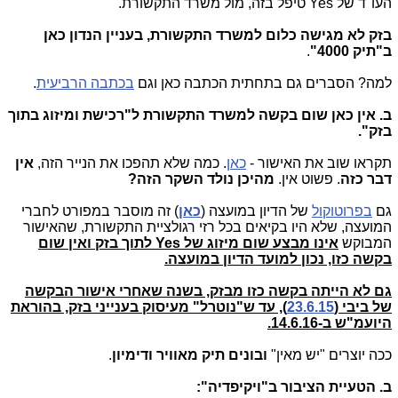
העו"ד של Yes טיפל בזה, מול משרד התקשורת.
בזק לא מגישה כלום למשרד התקשורת, בעניין הנדון כאן
ב"תיק 4000"
.
למה? הסברים גם בתחתית הכתבה כאן וגם
בכתבה הרביעית
.
ב. אין כאן שום בקשה למשרד התקשורת ל"רכישת ומיזוג בתוך
בזק".
תקראו שוב את האישור -
כאן
. כמה שלא תהפכו את הנייר הזה,
אין
דבר כזה
. פשוט אין.
מהיכן נולד השקר הזה?
גם
בפרוטוקול
של הדיון במועצה (
כאן
) זה מוסבר במפורט לחברי
המועצה, שלא היו בקיאים בכל רזי רגולציית התקשורת, שהאישור
המבוקש
אינו מבצע שום מיזוג של Yes לתוך בזק ואין שום
בקשה כזו, נכון למועד הדיון במועצה.
גם לא הייתה בקשה כזו מבזק, בשנה שאחרי אישור הבקשה
של ביבי (
23.6.15
), עד ש"נוטרל" מעיסוק בענייני בזק, בהוראת
היועמ"ש ב-14.6.16.
ככה יוצרים "יש מאין"
ובונים תיק מאוויר ודימיון
.
ב. הטעיית הציבור ב"ויקיפדיה":