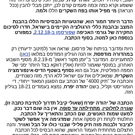
ששמע וקרא כמה וכמה פעמים קודם לכן, ייתכן מבלי להבין (ככל
הנראה)
מי מפיל אותו בפח השקרים
הללו
ולמה
.
הדבר היותר חמור הוא, שהטעויות הבסיסיות הללו בהבנת
המצב ובהבנת כללי הרגולציה הקיימים בישראל, חדרו לסיכום
החקירה של גורמי האכיפה
שפורסמו ב-2.12.18
, כמפורט
בנספח כאן למטה, בסוף הכתבה.
היות ומדובר בניתוח של פרסום, שראה אור (למיטב ידיעתי) רק
במהדורה מודפסת
, אז הנה הגיליון המודפס במלואו (
כאן
)
למתעניינים. המדובר ב"יומן מקור ראשון" מ-8.2.19, מסוף השבוע
האחרון, במוסף שאמור להיות (אולי) דווקא בצד היותר ימני של
המפה הפוליטית, אבל גם הוא
נסחף בשטף הדיס-אינפורמציה
השקרית
, שמאכילים את עם ישראל ללא הרף, מזה כשנתיים,
והכתבה על "תיק 4000" של הכתב עם הסגנון המאוד ייחודי, די
הומוריסטי וקליל, בשם
יהודה יפרח
, נמצא בעמודים 18-21 בגיליון
הזה.
הכתבה של יהודה יפרח (שאולי קיבל תדרוך לכתיבת כתבה זו),
שגויה לחלוטין, מתחילתה עד סופה
,
אין בה שום דבר נכון,
למעט שמות האנשים, שם הכתב והתאריך על הכתבה.
החלטתי לקחת רק פסקה אחת,
שמדגימה איך אפשר לשקר
לציבור ולבנות מזה תיק פלילי שבנוי כולו על הבל ואוויר
. והנה
התצלום מתחתית העמוד הראשון, שהוא הבסיס לכל הכתבה