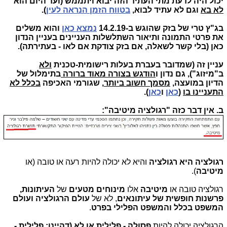
יכול היה לדעת מתי העתיד הזה יבוא ויתממש (ועד היום הוא
לא בא
וגם לא עתיד לבוא,
בטווח הזמן הנראה לעין
).
בג"ץ טרי של בזק שהוגש ב-14.2.19
נמצא כאן
והוא משלים
את פרטי התמונה ותיאור השתלשלות העניינים בעניין הנדון
כאן (בלי קשר לשאלה, אם בזק צודקת אם לאו - בעתירתה).
עניין זה (שמדובר בעברת בעלות רישומית-טכנית
ולא
ב"מיזוג"), גם נדון ו
הודגש בצורה מאוד ברורה
בתימלול של
הדיון במועצה,
מסמך חשוב ביותר
, שגורמי האכיפה
בכלל לא
התעניינו בו
(
כאן
ו
כאן
).
ב. אין דבר כזה "רגולציה מיטיבה":
רגולציה היא רגולציה
והיא לא יכולה להיות רעה או טובה (או
מיטיבה
).
רגולציה טובה או
מיטיבה
אלו
מינוחים מטעים
של
העיתונות,
פרשנות חופשית של עיתונאים
, לא של
עולם הרגולציה ועולם
המשפט בכלל והמשפט הפלילי בפרט
.
הרגולציה יכולה להיות
פסולה - פלילית או לא (דהיינו: פלילית -