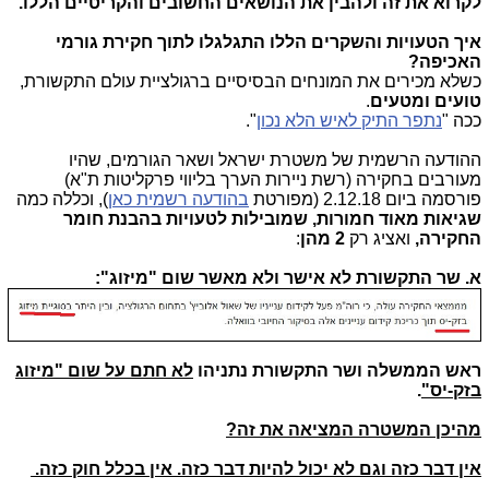
לקרוא את זה ולהבין את הנושאים החשובים והקריטיים הללו.
איך הטעויות והשקרים הללו התגלגלו לתוך חקירת גורמי
האכיפה?
כשלא מכירים את המונחים הבסיסיים ברגולציית עולם התקשורת,
טועים ומטעים
.
ככה "
נתפר התיק לאיש הלא נכון
".
ההודעה הרשמית של משטרת ישראל ושאר הגורמים, שהיו
מעורבים בחקירה (רשת ניירות הערך בליווי פרקליטות ת"א)
פורסמה ביום 2.12.18 (מפורטת
בהודעה רשמית כאן
), וכללה כמה
שגיאות מאוד חמורות, שמובילות לטעויות בהבנת חומר
החקירה,
ואציג רק
2 מהן
:
א. שר התקשורת לא אישר ולא מאשר שום "מיזוג":
ראש הממשלה ושר התקשורת נתניהו
לא חתם על שום "מיזוג
בזק-יס"
.
מהיכן המשטרה המציאה את זה?
אין דבר כזה וגם לא יכול להיות דבר כזה. אין בכלל חוק כזה.