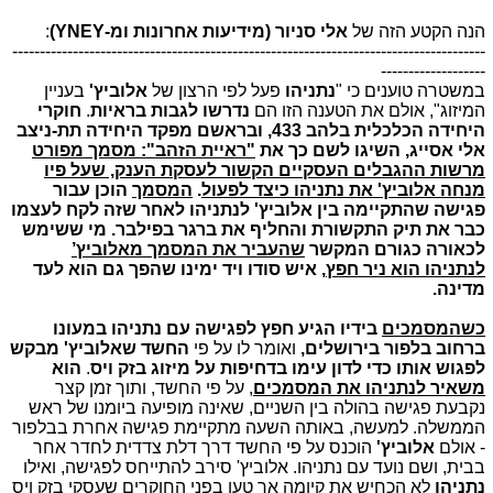
הנה הקטע הזה של
אלי סניור (מידיעות אחרונות ומ-YNEY)
:
--------------------------------------------------------------------------------------
-------------------
במשטרה טוענים כי "
נתניהו
פעל לפי הרצון של
אלוביץ'
בעניין
המיזוג", אולם את הטענה הזו הם
נדרשו לגבות בראיות
.
חוקרי
היחידה הכלכלית בלהב 433, ובראשם מפקד היחידה תת-ניצב
אלי אסייג, השיגו לשם כך את
"ראיית הזהב": מסמך מפורט
מרשות ההגבלים העסקיים הקשור לעסקת הענק, שעל פיו
מנחה אלוביץ' את נתניהו כיצד לפעול
.
המסמך
הוכן עבור
פגישה שהתקיימה בין אלוביץ' לנתניהו לאחר שזה לקח לעצמו
כבר את תיק התקשורת והחליף את ברגר בפילבר. מי ששימש
לכאורה כגורם המקשר
שהעביר את המסמך מאלוביץ’
לנתניהו הוא ניר חפץ
, איש סודו ויד ימינו שהפך גם הוא לעד
מדינה
.
כשהמסמכים
בידיו הגיע חפץ לפגישה עם נתניהו במעונו
ברחוב בלפור בירושלים,
ואומר לו על פי
החשד שאלוביץ' מבקש
לפגוש אותו כדי לדון עימו בדחיפות על מיזוג בזק ויס
.
הוא
משאיר לנתניהו את המסמכים
, על פי החשד, ותוך זמן קצר
נקבעת פגישה בהולה בין השניים, שאינה מופיעה ביומנו של ראש
הממשלה. למעשה, באותה השעה מתקיימת פגישה אחרת בבלפור
- אולם
אלוביץ'
הוכנס על פי החשד דרך דלת צדדית לחדר אחר
בבית, ושם נועד עם נתניהו. אלוביץ' סירב להתייחס לפגישה, ואילו
נתניהו
לא הכחיש את קיומה אך טען בפני החוקרים שעסקי בזק ויס