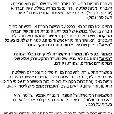
העברת המניות החשובה ביותר בהקשר שלנו כאן היא מכירת \
העברת "מניות שליטה". דהיינו: מי מחזיק בשליטה על חברה א'
(יורוקום ב-Yes) ומי יקבל את השליטה אחרי מכירת "מניות
השליטה" (בזק).
דהיינו
: לא מדובר כאן בכלל על רכישת חברה א' ובליעתה לתוך
חברה ב', אלא
בנושא של מכירת \ העברת מניות של חברה
מפוקחת
, ויש במקרה כזה צורך
באישור
הממונה על ההגבלים
העסקיים, והאישור הזה נקרא
אישור מיזוג,
למרות
שלא בוצע כל
"מיזוג"
במובן שלו על פי
חוק החברות וחוקי המס
.
כאמור, בפעילות משרד התקשורת
לא קיים בכלל המונח
"מיזוג"
והוא גם לא עניין של משרד התקשורת, אלא של
רגולטורים אחרים,
שפורטו קודם.
במשרד התקשורת, להעברת מניות מיד ליד ובכך גם השליטה
עוברת מיד ליד, בחברות בעלות רישיון החייבות אישור להעברת
מניות כאלו (והחברות בקבוצת בזק חייבות באישור כזה על פי החוק,
התקנות והרישיון), קוראים בשם "
העברת אמצעי שליטה
" -
כאן
.
המשמעות המעשית של המונח "העברת אמצעי שליטה" היא
"
העברת בעלות
", בדיוק כמו המונח המובן לכל אחד: "העברת
בעלות על רכב".
גם ב"העברת בעלות על רכב", למשרד התחבורה (הרגולטור לענייני