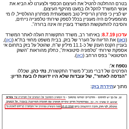
בטרם ההחלטה להטיל את העיצום הכספי ולצערנו לא הביא את
אנשי המשרד להקל ולו במעט מהיקף העיצום.
יש לציין כי פתרון הריסייל טוב משמעותית מפתרון ההולסייל, לו מי
מהמפעילים היה מעוניין בכלל לספק שירותי טלפונייה נייחים,
והסיבה להתעקשות המשרד בעניין זה אינה ברורה".
עדכון 8.7.19
: באיחור רב, משרד התקשורת העלה לאתר המשרד
(
כאן
) את הדיווח על הערר של בזק, בבית משפט מחוזי בת"א (
כאן
),
בעניין הקנס הענק של כ-11.1 מיליון ש"ח, שהוטל על בזק בתחום אי
אספקת שירותי "טלפוניה סיטונאית", כחלק מהוראות "השוק
הסיטונאי" בפס הרחב (
כאן
).
נספח א'
:
הפרטים של דברי מנכ"ל משרד התקשורת,
נתי כהן
, שכללו
"הנדסה לאחור", של עובדות שלא היו ידועות לו בעת הדיון
:
מתוך ע
תידרת בזק
: