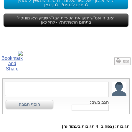
ה"ישראבלוף" של IBC וסלקום: זו הסיבה שנמשיך להמתין
לסיבים לבתים! - לחץ כאן
האם היועמ"ש יתקן את הטעיית הבג"ץ שבזק היא מונופול
בתחום התשתיות? - לחץ כאן