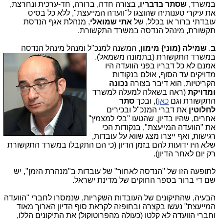
במשרד,
שסתר בדבריו,
בצורה חדה, ברורה, חד-ערכית ונחרצת,
את עיקרי טענותיה שהוצגו ל"וועדה המייעצת", ללא כל בסיס
עובדתי ברור או בכלל, של
אתי שמואלי
, מנהלת אגף הנדסת
תקשורת, מינהל הנדסה במשרד התקשורת.
ב
.
שמילה (מוני) מימון
, המשנה למנכ"ל ומנהל מינהל הנ
דסה
במשרד התקשורת (בתמונה משמאל).
אמנם לא כל דבריו בפני הוועדה היו
מדויקים עד הסוף, אולם בנקודות
הקריטיות, הוא דיבר בצורה
נכונה
ומדויקת
(ראה בשאלה למעלה למשרד
התקשורת וגם
כאן
), ובכך
סתר
לחלוטין
את דברי המנכ"ל ובכירים
אחרים, שהיו בדיון, שהטעו "בלי למצמץ"
את "הוועדה המייעצת", בנקודות הכי
רגישות, ואף ייצרו מצג שווא על עובדות,
שלא היו ידועות להם בזמן הדיון (כי הם התקבלו במשרד התקשורת
רק יום לאחר הדיון).
לתופעה הזו של "הנדסה לאחור" של עובדות ב"מנהרת הזמן", יש
שם די ברור בספר החוקים של מדינת ישראל.
הבעיה, שהתיקונים של העובדות השקריות, שנמסרו לחברי "הוועדה
המייעצת" נעשו בקצרה ובחופזה לקראת סוף הדיון הארוך מאוד
וחברי הוועדה לא קלטו (כעולה מהפרוטוקול) את התיקונים הללו,