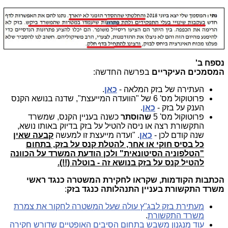
נספח ב'
המסמכים העיקריים
בפרשה החדשה:
העתירה של בזק המלאה -
כאן
.
פרוטוקול מס' 6 של "הוועדה המייעצת", שדנה בנושא הקנס
הענק על בזק -
כאן
.
פרוטוקול מס' 5
שהוסתר
כשנה בעניין הקנס, שמשרד
התקשורת רצה או ניסה להטיל על בזק בדיוק באותו נושא,
שנה קודם לכן -
כאן
. "ועדה מייעצת זו למעשה
קבעה שאין
כל בסיס חוקי או אחר, להטלת קנס על בזק, בתחום
"הטלפוניה הסיטונאית" ולכן הודעת המשרד על הכוונה
להטיל קנס על בזק בנושא זה - בוטלה (!!).
הכתבות הקודמות, שקראו לחקירת המשטרה כנגד ראשי
משרד התקשורת בעניין התנהלותה כנגד בזק
:
מעתירת בזק לבג"ץ עולה שעל המשטרה לחקור את צמרת
משרד התקשורת
.
עוד מנגנון משבש בתחום הסיבים האופטיים שדורש חקירה