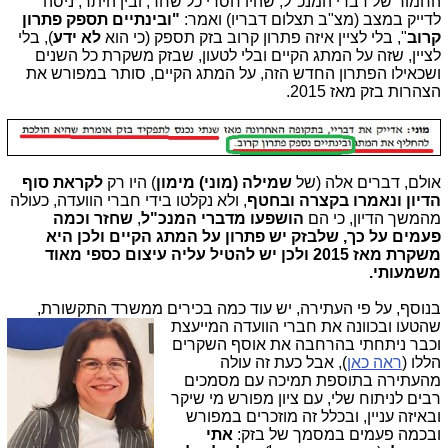
החמור של דברי המנכ"ל, שהיו חסרי כל שחר, ובין היתר, ניסה
לדייק במצב (מצ"ב תצלום דבריו) ואמר:
"ובינתיים תספק פתרון
קרוב
", בלי לציין איזה פתרון קרוב בזק תספק (כי הוא
לא ידע
), בלי
לציין, שזה על המתג הקיים ובלי לטעון, שבזק משקרת כל השנים
ושכאילו הפתרון החדש הזה, על המתג הקיים, סותר במפורש את
הצהרות בזק מאז 2015.
אולם, דברים אלה (של
שמילה (מוני) מימון
) היו רק
לקראת סוף
הדיון ונאמרו בקצרה ובחטף
, ולא נקלטו בידי חברי הוועדה, כעולה
מהמשך הדיון, כי הם
הושפעו מדברי המנכ"ל
,
שחזר וכמה
פעמים על כך, שלבזק יש פתרון על המתג הקיים ולכן היא
משקרת מאז 2015 ולכן יש להטיל עליה עיצום כספי מאוד
משמעותי.
בנוסף, על פי העתירה, יש עוד כמה בכירים ממשרד התקשורת,
שהטעו ובכוונה את חברי
הוועדה המייעצת
וכבר ניתחתי בהרחבה את אוסף השקרים
הללו (
ראה כאן
), אבל כעת זה עולה
מהעתירה בתוספת תמיכה עם מסמכים
רבים לניתוח שלי, עם ציון מפורש מי שיקר
ובאיזה עניין, ובכלל זה מוזכרים במפורש
ובכמה פעמים במסמך של בזק:
אתי