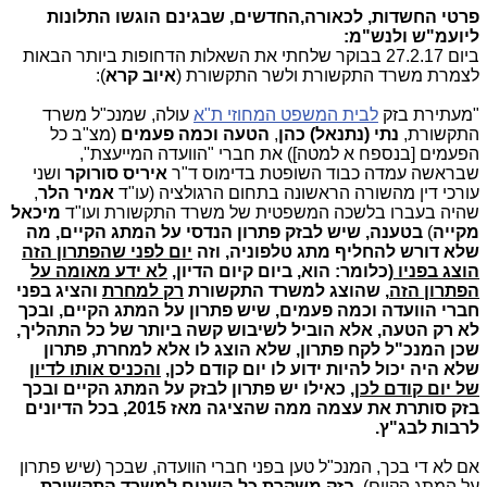
פרטי החשדות, לכאורה,החדשים, שבגינם הוגשו התלונות
ליועמ"ש ולנש"מ:
ביום 27.2.17 בבוקר שלחתי את השאלות הדחופות ביותר הבאות
לצמרת משרד התקשורת ולשר התקשורת (
איוב קרא
):
"מעתירת בזק
לבית המשפט המחוזי ת"א
עולה, שמנכ"ל משרד
התקשורת,
נתי (נתנאל) כהן
,
הטעה וכמה פעמים
(מצ"ב כל
הפעמים [בנספח א למטה]) את חברי "הוועדה המייעצת",
שבראשה עמדה כבוד השופטת בדימוס ד"ר
איריס סורוקר
ושני
עורכי דין מהשורה הראשונה בתחום הרגולציה (עו"ד
אמיר הלר
,
שהיה בעברו בלשכה המשפטית של משרד התקשורת ועו"ד
מיכאל
מקייה
)
בטענה, שיש לבזק פתרון הנדסי על המתג הקיים, מה
שלא דורש להחליף מתג טלפוניה,
וזה
יום לפני שהפתרון הזה
הוצג בפניו
(כלומר: הוא, ביום קיום הדיון,
לא ידע מאומה על
הפתרון הזה
, שהוצג למשרד התקשורת
רק למחרת
והציג בפני
חברי הוועדה וכמה פעמים, שיש פתרון על המתג הקיים, ובכך
לא רק הטעה, אלא הוביל לשיבוש קשה ביותר של כל התהליך,
שכן המנכ"ל לקח פתרון, שלא הוצג לו אלא למחרת, פתרון
שלא היה יכול להיות ידוע לו יום קודם לכן,
והכניס אותו לדיון
של יום קודם לכן
, כאילו יש פתרון לבזק על המתג הקיים ובכך
בזק סותרת את עצמה ממה שהציגה מאז 2015, בכל הדיונים
לרבות לבג"ץ.
אם לא די בכך, המנכ"ל טען בפני חברי הוועדה, שבכך (שיש פתרון
על המתג הקיים),
בזק משקרת כל השנים למשרד התקשורת