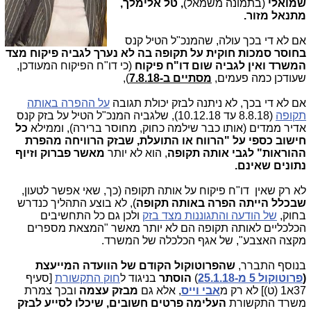
שמואלי
(בתמונה משמאל)
, טל אלימלך,
מתנאל מזור.
אם לא די בכך עולה, שהמנכ"ל הטיל קנס
בחוסר סמכות חוקית
על תקופה בה לא נערך לגביה פיקוח מצד
המשרד ואין לגביה שום דו"ח פיקוח
(כי דו"ח הפיקוח המעודכן,
שעודכן כמה פעמים,
מסתיים ב-7.8.18
),
אם לא די בכך, לא ניתנה לבזק יכולת תגובה
על ההפרה באותה
תקופה
(8.8.18 עד 10.12.18), שלגביה המנכ"ל הטיל על בזק קנס
אדיר ממדים (אותו כבר שילמה כחוק, מחוסר ברירה), וממילא
כל
חישוב כספי על "הרווח או התועלת, שבזק הרוויחה מהפרת
ההוראות" לגבי אותה תקופה
, הוא לא יותר
מאשר פברוק וזיוף
נתונים שאינם.
לא רק שאין דו"ח פיקוח על אותה תקופה (כך, שאי אפשר לטעון,
שבכלל הייתה הפרה באותה תקופה
), לא בוצע התהליך כנדרש
בחוק,
של הודעה והתגוננות מצד בזק
ולכן גם כל התחשיבים
הכלכליים לאותה תקופה הם לא יותר מאשר "המצאת מספרים
מקצה האצבע", של אגף הכלכלה של המשרד.
בנוסף התברר,
שהפרוטוקול הקודם של הוועדה המייעצת
(
פרוטוקול 5 מ-25.1.18
)
הוסתר
בניגוד ל
חוק התקשורת
[סעיף
37א1 (ט)] לא רק מ
אבי וייס
, אלא גם
מבזק עצמה
ובכך צמרת
משרד התקשורת
העלימה פרטים חשובים, שיכלו לסייע לבזק