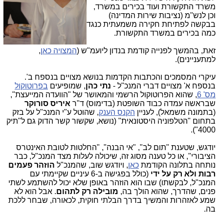
משרד התקשורת ועוד בכירים במשרד,
וכן לנש"מ (נציבות שירות המדינה)
בבקשה לפתיחת חקירה משמעתית כנגד
כמה בכירים במשרד התקשורת.
זאת, בהמשך לפנייה קודמת בנדון ליועמ"ש (
המצויה כאן
,
למתעניינים).
עיקרי המסמכים והכתבות הקדמות בנושא מצויים בנספח ב'.
בנספח א' מצויים דברי המנכ"ל -
נתי כהן
, שמופיעים
בפרוטוקול
מס' 6
, שהוא הפרוטוקול הרשמי והמאושר של "הוועדה המייעצת",
שבראשה עמדה כבוד השופטת (בדימוס) ד"ר
איריס סורוקר
(בתמונה משמאל), לעניין
הקנס הענק
, שהוטל ע"י המנכ"ל על בזק
בתחום "הטלפוניה היסטונאית" (נושא, שקשור קשר הדוק גם ל"תיק
4000").
יודגש, שטענת "תום לב", "אי הבנה", "החלטות לטובת האינטרס
הציבורי", או כל טענה מסוג זה, שיכולה לעלות מצד המנכ"ל, כבר
נותחה בתלונה הקודמת
כאן
, ויודגש שוב, שהמנכ"ל
הוזהר פעמים
רבות ולא רק על ידי
(כולל בפגישה ב-6 עיניים שקיימתי עם
המנכ"ל, לבקשתו) שבו הוא הוזהר באופן שלא יכול להשתמע לשתי
פנים, שהדרך, שהוא הולך בה,
מובילה רק לתהום
. אבל הוא לא
שמע לאזהרות והמשיך בדרך הבלתי חוקית, לכאורה, שבחר ללכת
בה.