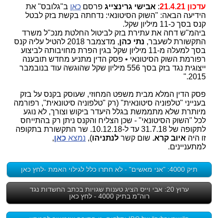
עדכון 21.4.21
:
אבישי גרינצייג
פרסם
כאן
ב"גלובס" את
הידיעה הבאה: "השוק הסיטונאי: נדחתה בקשת בזק לבטל
קנס בסך כ-11 מיליון שקל.
ביהמ"ש דחה את עתירת בזק לביטול החלטת מנכ"ל משרד
התקשורת לשעבר,
נתי כהן
, מדצמבר 2018 להטיל עליה קנס
בסך למעלה מ-11 מיליון שקל בגין הפרת מחויבותה לביצוע
רפורמת השוק הסיטונאי • פסק הדין מתניע מחדש תובענה
ייצוגית נגד בזק בסך 556 מיליון שקל שהוגשה עוד בנובמבר
2015."
פסק הדין המלא מבית משפט המחוזי, שעוסק בקנס על בזק
בענייני "טלפוניה סיטונאית" (רק "טלפוניה סיטונאית", רפורמה
מיותרת שלא מתממשת בגלל היעדר ביקוש וצורך, לא נוגע
לכל "השוק הסיטונאי" - שכן הצליח והקנס ניתן רק בהתייחס
לתקופה של 31.7.18 עד ל-10.12.18. שר התקשורת בתקופה
זו היה
איוב קרא.
שום קשר
לנתניהו
),
נמצא
כאן
,
למתעניינים.
תיק 4000: "אני מאשים" - לא חתרו כלל לגילוי האמת -לחץ כאן
ערוץ 20: אבי וייס הציג טענות שגויות בכתב החשדות נגד
רוה"מ בתיק 4000 - לחץ כאן