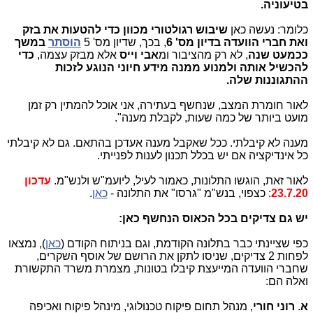
בטיעוניה.
כלומר: נעשה כאן
שיבוש רגולטורי מכוון כדי להטעות את בזק
ואת חברי הוועדה בדיון מס' 6
, בכך, שדיון מס' 5
הוסתר
במשך
ככמעט שנה
, לא רק מהציבור ומ
אבי וייס
אלא מבזק עצמה,
כדי
להכשיל אותה ולמנוע ממנה מידע חיוני הנוגע לזכות
ההתגוננות שלה.
לאור חומרת המצב, שנחשף בעתירה, אני אוכל להמתין רק זמן
מועט ביותר של כמה שעות, לקבלת מענה".
מענה לא קיבלתי. ככל שאקבל מענה אעדכן בהתאם. גם לא קיבלתי
כל אינדיקציה אם יש בכלל תכנון לענות לפנייתי.
לאור זאת, הוגשו התלונות, כאמור לעיל, ליועמ"ש ולנש"מ.
עדכון
23.7.20
: כצפוי, בנש"מ "גרסו" את התלונה -
כאן
.
יש גם צדיקים בכל הכאוס הנחשף כאן:
כפי שציינתי כבר בתלונה הקודמת, וגם בניתוח הקודם (
כאן
), נמצאו
לפחות 2 צדיקים, שניסו לתקן את הרושם של אוסף השקרים,
שחברי הוועדה המייעצת קיבלו בטונות, מצמרת משרד התקשורת
ואלה הם:
א
.
רוני חורי
, מנהל תחום פיקוח טכנולוגי, מינהל פיקוח ואכיפה