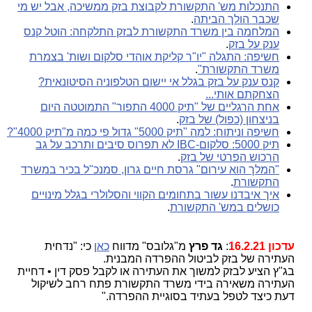
התנכלות מש' התקשורת לקבוצת בזק ממשיכה, אבל יש מי
שכבר הולך הביתה
.
המלחמה בין משרד התקשורת לבזק התלקחה: הוטל קנס
ענק על בזק
.
חשיפה: התגלה "יו"ר קליקת אוהדי סלקום ושות' בצמרת
משרד התקשורת"
.
קנס ענק על בזק בגלל אי יישום הטלפוניה הסיטונאית?
הצחקתם אותי...
אחת הרגליים של "תיק 4000 התפור" התמוטטה היום
בניצחון (כפול) של בזק
.
חשיפה וניתוח: למה "תיק 5000" גדול פי כמה מ"תיק 4000"?
תיק 5000: סלקום-IBC לא תפרוס סיבים ותרכב על גב
הרכוש הפרטי של בזק
.
"המלך הוא עירום" גרסת חיים גרון, סמנכ"ל בכיר במשרד
התקשורת
.
איך איבדנו עשור בתחומים הקווי והסלולרי בגלל מינויים
כושלים במש' התקשורת
.
עדכון 16.2.21
:
גד פרץ
מ"גלובס" מדווח
כאן
כי: "נדחית
העתירה של בזק לביטול ההפרדה המבנית.
בג"ץ הציע לבזק למשוך את העתירה או לקבל פסק דין • דחיית
העתירה משאירה בידי משרד התקשורת פתח רחב לשיקול
דעת כיצד לטפל בעתיד בסוגיית ההפרדה."