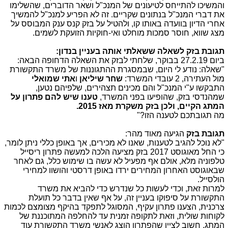
והמשיכו להתייחס לטיעונים של המנכ"ל ושאר הדוברים, שהשלימו
את דברי המנכ"ל בנתונים שקריים. זה לא הפריע למנכ"ל להמשיך
אחרי הדיון בוועדה באותו קו, ולהטיל על בזק קנס ענק המבוסס על
מצג שווא, חוסר סמכות מוחלט ואי-חוקיות הזועקת לשמים.
תגובת בזק לשאלה ששאלתי אותה בעניין בנדון:
ביום 27.2.19 בבוקר, שלחתי לבזק את השאלה הדחופה הבאה:
"שאלה: נודע לי היום, שבמסגרת ההתגוננות של משרד התקשורת
מול העתירה, 2 עובדי המשרד:
שחר שיליאן
ו
אתי שמואלי
התבקשו ע"י המנכ"ל והם מכינים תצהירים, שלפיהם נטען,
שמהנדסי בזק, שהופיעו בפני המשרד,
טענו שיש להם פתרון על
המתג הקיים, ולכן בזק משקרת מאז 2015.
מה תגובתכם לטענה הזו?"
תגובת בזק
הגיעה מאוד מהר:
"לא נוכל להגיב לטענות, שאנו לא מכירים, אך באופן כללי ניתן לומר,
כי החל מאוגוסט 2017 בזק מציעה הלכה למעשה פתרון ריסייל
טלפוניה מלא, אולם אף מפעיל לא עשה בו שימוש כלל, גם לאחר
שבאוגוסט האחרון המחירים ירדו באופן דרסטי והושוו למחירי
הולסייל.
למרות זאת, וכדי לעשות כל שנדרש כדי להביא את משרד
התקשורת על סיפוקו בעניין זה, על אף שאין בדבר כל תועלת
צרכנית, הצענו פתרון עקיף, המסוגל לתפקד בהיקף מצומצם לכמות
לקוחות שולית, וזאת לתקופה זמנית עד להחלפה המתוכננת של
המתג. חשוב לציין שהפתרון הוצג לאנשי משרד התקשורת עוד