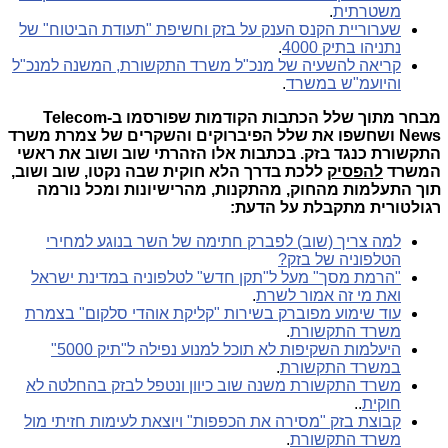
משטרתית
.
שערוריית הקנס הענק על בזק וחשיפת "תעודת הביטוח" של
נתניהו בתיק 4000
.
קריאה להשעיה של מנכ"ל משרד התקשורת, המשנה למנכ"ל
והיועמ"ש במשרד
.
מבחר מתוך שלל הכתבות הקודמות שפורסמו ב-Telecom
News ושחשפו את שלל הפיברוקים והשקרים של צמרת משרד
התקשורת כנגד בזק. בכתבות אלו הזהרתי שוב ושוב את ראשי
המשרד
להפסיק
ללכת בדרך הלא חוקית שבה נקטו, שוב ושוב,
תוך התעלמות מהחוק, מהתקנות, מהרישיונות ומכל נורמה
רגולטורית מתקבלת על הדעת:
למה צריך (שוב) לפברק חתימה של השר בנוגע למחירי
הטלפוניה של בזק?
"הרמת מסך" מעל ל"תקן חדש" לטלפוניה במדינת ישראל
ואת מי זה אמור לשרת
.
עוד שימוע מפוברק בשירות "קליקת אוהדי סלקום" בצמרת
משרד התקשורת
.
היעלמות השקיפות לא תוכל למנוע נפילה ל"תיק 5000"
במשרד התקשורת
.
משרד התקשורת משנה שוב כיוון ונטפל לבזק בהחלטה לא
חוקית
..
קבוצת בזק "מסירה את הכפפות" ויוצאת לעימות חזיתי מול
משרד התקשורת
.