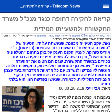
Telecom News - קריאה לחקירה...
קריאה לחקירה דחופה כנגד מנכ"ל משרד
התקשורת ולהשעייתו המידית
דף הבית
>>
עולם ה-ICT ותקשורת
>>
חדשות משרד התקשורת
>> קריאה לחקירה דחופה
כנגד מנכ"ל משרד התקשורת ולהשעייתו המידית
זאת, עקב הטעייה מכוונת, שנעשתה על ידו, הטעיה של
"הוועדה המייעצת" בראשות כבוד השופטת (בדימוס), ד"ר
איריס סורוקר, לעניין הקנס הענק על בזק בתחום "הטלפוניה
הסיטונאית", וכן דרישה להשעייה מיידית וחקירה נגד עוד
בכירים במשרד התקשורת, שגם הם הטעו את "הוועדה
המייעצת", שהוא גוף סטטוטורי על פי חוק התקשורת. תלונה
הוגשה ליועמ"ש ולנש"מ, עם כל הראיות המדברות בעד עצמן
והנוגעות לפרשה חמורה חדשה זו - שנחשפת כאן. היקף
העבירות הפליליות, לכאורה, שנעשו בפרשה הזו, הוא בלתי
נתפס.
מאת:
אבי וייס
, 28.2.19, 06:30
בעקבות אי קבלת מענה לפנייתנו (מיד
אציג אותה), נעשתה אמש פנייה אל
היועץ המשפטי לממשלה לעניין דרישה
לפתיחת חקירה פלילית כנגד מנכ"ל