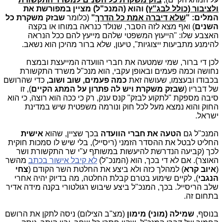
ולציבור (כולל לבג"ץ)
והוא (המנכ"ל) מציין במפורשת את
המלים: "
שלא דיברה אמת כל הדרך
"
(כלומר
שבזק משקרת כל
השנים
) ואף מצא לזה הסבר, שנולד כנראה במוחו או בקצה
האצבע שלו: "הייעוץ המשפטי שלהם מייעץ להם ככל הנראה
להימנע מתביעות ייצוגיות", טיעון, שלא ברור מהיכן הוא נשאב.
לכן די ברור, שמי שמטעה את חברי הוועדה המייעצת ובמצח
נחושה וכמה פעמים ובאופן עקבי, הוא מנכ"ל משרד התקשורת
בכבודו ובעצמו, שעושה זאת
כמה פעמים, שוב ושוב,
כדי שהרושם
של דבריו (
שבזק משקרת ויש לה פתרון על המתג הקיים
), זו
סיבה מספקת "לתקוע לבזק" קנס ענק, רק כי ככה הוא רוצה, כי הוא
החוק והוא נמצא מעל לכל חוק ונורמה משפטית שיש במדינת
ישראל.
המנכ"ל גם
הטעה את חברי הוועדה
בכך שציין, שהוא
אישית
החליט לבטל את ההסדר הזמני (ריסייל), בלי שיש לו סמכות חוקית
לכך (קביעה הנדרשת להיעשות במשותף ע"י שר התקשורת ושר
האוצר). אם לא די בכך, הוא (המנכ"ל)
לא קיבל אישור בכתב
מהשר
(
איוב קרא
) למהלך כזה ולא ביצע את החלטת השר הקודם (
צחי
הנגבי
), לקיים שימוע בטרם קבלת החלטה, מה בדיוק יהיה אחרי
שלב הריסייל. בכך, המנכ"ל ביצע שיבוש רגולטורי בקנה מידה אדיר
בתחום זה.
בנוסף,
שמילה (מוני) מימון
(מצ"ב הצילום) ניסה לתקן את הרושם