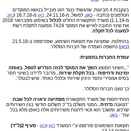
בעקבות 4 תביעות, שהגשתי כנגד הוט מובייל בנושא המוקדים
הטלפונים (כתבה -
כאן
, למשל, מ-24.11.16,
כאן
מ-16.7.18 ו
כאן
,
מ-1.1.19) משרד התקשורת החליט
לכלול
בשימוע מפברואר 2018
את שינוי החובה לאייש את המוקד 24
X
7 ממענה לתקלת רשת
למענה לכל תקלה
.
בהחלטה, שמציגה את תוצאות השימוע, שפורסמה ב-21.5.18
(
כאן
) נחשפה העמדה של חברות הסלולר.
עמדת החברות בתמצית
:
"...השינוי המוצע
הופך את המוקד לכזה הנדרש לטפל, באותה
זמינות ודחיפות - בכל תקלת שירות
...מדובר לדידנו בשינוי חסר
בסיס אמפירי וחסר היגיון שירותי וכלכלי כאחד, שיש לבטלו".
כך טענו חברות הסלולר.
ההתייחסות של משרד התקשורת
מפתיעה וראויה לכל שבח
:
"הטענה
נדחית
...המנוי משלם בד"כ תשלום חודשי בגין השירותים
שרכש, ומשכך הוא זכאי ליהנות משירותים אלה באופן מלא בכל
עת" -
כאן
.
תוצאות השימועים פורסמו ע"י המשרד
כאן
ו
כאן
-
סעיף 2(ל"ד)
עמודים 13-14.