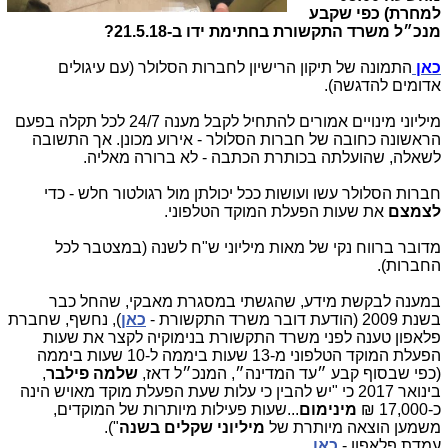
למחרת) כפי שקבע
מנכ״ל משרד התקשורת בחתימת ידו ב-21.5.18?
כאן
התמונה של תיקון הרישיון לחברות הסלולר (עם עיגולים
אדומים להדגשה).
מיליוני מינויים אמורים להתחיל לקבל מענה 24/7 לכל תקלה בפעם
הראשונה כחובה של חברות הסלולר - אירוע מכונן. אך התשובה
לשאלה, שהועלתה בכותרת הכתבה - לא ברורה מאליה.
חברות הסלולר עשו ועושות ככל יכולתן מול רגולטור חלש - כדי
לצמצם
את שעות הפעלת המוקד הטלפוני.
מדובר ברווח נקי של מאות מיליוני ש"ח לשנה (במצטבר לכל
החברות).
במענה לבקשת מידע, שהגשתי במסגרת מאבקי, שהחל כבר
בשנת 2009 (הודעת דובר משרד התקשורת -
כאן
), נחשף, שחברת
פלאפון טענה לפני משרד התקשורת בנימוקיה לקצר את שעות
הפעלת המוקד הטלפוני מ-13 שעות ביממה ל-10 שעות ביממה
(כפי שבסוף קבע ״עד המדינה״, המנכ״ל דאז,
שלמה פילבר
,
בינואר 2017 כי "יש להבין כי עלות שעת הפעלת מוקד מאויש הינה
כ-17,000 ₪
מינימום
...שעות פעילות מיותרות של המוקדים,
משמען הוצאה מיותרת של
מיליוני שקלים בשנה
").
עמדת פלאפון -
כאן
.