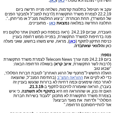
השירות) - נעלמו ולא טופלו -
כאן
ו
כאן
.
עקב אי הטיפול בתלונות קודמות, נשלחה פנייה חדשה ביום
22.2.19 לצמרת משרד התקשורת (לרבות למנכ"ל ולמבקר הפנים
של המשרד), תחת הכותרת: "ביצוע החלטות מנכ"ל או מריחתן..".
התלונה החדשה במלואה
נמצאת
כאן
- מתעניינים.
העובדה, שביום 24.2.19 (ראה בנספח כאן למטה) אתר טלקום ניוז
פנה בדחיפות למשרד התקשורת, בפנייה ממש דחופה בעניין
כניסת התיקון לתוקף (
כאן
), מראה, שיש משהו בחשש, שאני מעלה
כאן
והלוואי שאתבדה
.
נספח
:
ביום 24.2.19 פנה עורך Telecom News לצמרת משרד התקשורת
(לרבות לשר התקשורת,
איוב קרא
) בשאלה הדחופה הבאה:
"שבוע טוב
הועלה החשש ל"מחטף של הרגע האחרון" לטובת חברות הסלולר,
כדי לא לקיים את
ההוראה המצ"ב
(בחתימת המנכ"ל, שהוצאה
לאחר כמה שימועים וכמה דחיות לא ברורות שנעשו בעניין זה
בעבר), הוראה שאמורה להיכנס לתקוף ב
-21.3.19.
האם זה נכון, או שההוראה הזו היא
בתוקף ולא תשתנה
, כי איש
בצמרת משרד התקשורת לא מתכונן "לעבוד בשירות חברות
הסלולר" ולדחות את מועד הביצוע?
אוד להתייחסותכם הדחופה."