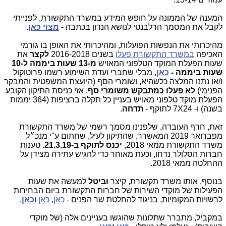
המענה של הממונה על חופש המידע במשרד התקשורת, לפנייתי
לקבל את המסמך הרלבנטי לנושא הנדון בכתבה -
מצוי כאן
.
מהיכרותי את הנפשות הפועלות, ומהיכרותי את האופן בו גורמי
האכיפה
במשרד התקשורת פעלו
בשנים 2016-2018
לקצר
את
שעות הפעלת המוקד הטלפוני המאויש
מ-13 שעות ביממה ל-10
שעות ביממה -
כאן
, מבלי שחברי ועדת השימוע רשמו פרוטוקול
ו/או נתנו המלצה כלשהיא, ושומרי הסף (היועצת המשפטית והמבקר
הפנימי)
לא פעלו כמתבקש משומרי סף
, אזי כניסת התיקון הקובע
הפעלת מוקד טלפוני מאויש בעניין כל תקלה ברציפות (364 יממות
בשנה) ו- 24
X
7 לתוקף -
תדחה
.
זאת, חרף העובדה, שלפנינו מסמך רשמי של משרד התקשורת
מפברואר 2019 המאשרר, שהתיקון לעיל, שחתום ע"י מנכ״ל
משרד התקשורת ממאי 2018,
יכנס לתוקף ב-21.3.19
. טענות
חברות הסלולר נדחו, וכעת מאוחר כדי להגיש עתירה מצידן על
ההחלטה ממאי 2018.
בנוסף, אותו משרד תקשורת, קיצר
וביטל
למעשה את שעות
הפעילות של מוקדי השירות של חברות התקשורת ביום הבחירות
לרשויות המקומיות, בניגוד להחלטת שר הפנים -
כאן
,
כאן
ו
כאן
.
במקביל, מתברר שתלונות שהוגשו בעניינים אלה (של מוקדי