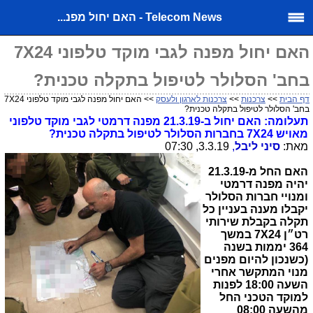
Telecom News - האם יחול מפנ...
האם יחול מפנה לגבי מוקד טלפוני 7X24
בחב' הסלולר לטיפול בתקלה טכנית?
דף הבית
>>
צרכנות
>>
צרכנות לארגון ולעסק
>> האם יחול מפנה לגבי מוקד טלפוני 7X24
בחב' הסלולר לטיפול בתקלה טכנית?
תעלומה: האם יחול ב-21.3.19 מפנה דרמטי לגבי מוקד טלפוני
מאויש 24
X
7 בחברות הסלולר לטיפול בתקלה טכנית?
מאת:
סיני ליבל
,
3.3.19, 07:30
האם החל מ-21.3.19
יהיה מפנה דרמטי
ומנויי חברות הסלולר
יקבלו מענה בעניין כל
תקלה בקבלת שירותי
רט״ן 24
X
7 במשך
364 יממות בשנה
(כשנכון להיום מפנים
מנוי המתקשר אחרי
השעה 18:00 לפנות
למוקד הטכני החל
מהשעה 08:00