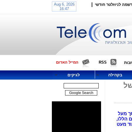
|
שמה לניוזלטר חודשי
RSS
המייל האדום
בות
בקהילה
לגיקים
של
ך מעל
 הללו,
וד מעט