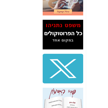
2" על תעלולי השר
משה כחלון -
כאן
המשך חשיפת הבלוף
ששמו "מהפיכת
הסלולר" ואיך מסרסים
את הנתונים לציבור -
כאן
סיכום ביקור בסיליקון
ואלי - למה 3 הגדולות
משקיעות ומפתחות
באותם תחומים -
כאן
שלמה פילבר (עד
לאחרונה מנכ"ל משרד
התקשורת) - עד
מדינה? הצחקתם
אותי! -
כאן
"יש אפליה בחקירה"?
חשיפה: למה השר
משה כחלון לא נחקר
עד היום? -
כאן