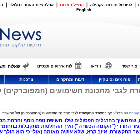
|
|
|
|
לפורטל חברות הקהילה
המייל האדום
אפלקציות האתר בסלולר
הר
English
צור קשר
וידיאו
לוח אירועים וכנסים
שאלות ותשו
פורומים וביטקוין
דעות ומחקרים
צרכנות
ת לגבי מתכונת השימועים (המפוברקים) 
קשורת
>> הבג"ץ נזף במשרד התקשורת לגבי מתכונת השימועים (המפוברקים) של המשרד!
, שממשיך בהרגלים הפסולים שלו. חשיפת טפח נוסף והרמת מס
זר החרדי ("הקומה הכשרה") ואיך ההחלטות מתקבלות בתחומים
שר התקשורת, איוב קרא, שלא עושה מאומה (אולי כי הוא הולך ע