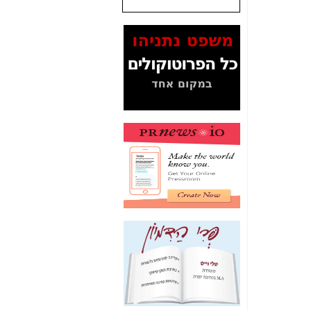
המסמכים בנושא בזק-
Yes (תיק 4000)
מוכיחים "תפירת תיק"
לאיש הלא נכון! -
כאן
עובדות ומסמכים
המוסתרים מהציבור:
האם ביבי כשר
תקשורת עזר לקב'
בזק? -
כאן
מה מקור ה-Fake
News שהביא לתפירת
תיק לביבי והעלמת
החשודים הנכונים -
כאן
אחת הרגליים של "תיק
4000 התפור"
התמוטטה היום
בניצחון (כפול) של בזק
-
כאן
איך כתבות מפנקות
הפכו לפתע לטובת