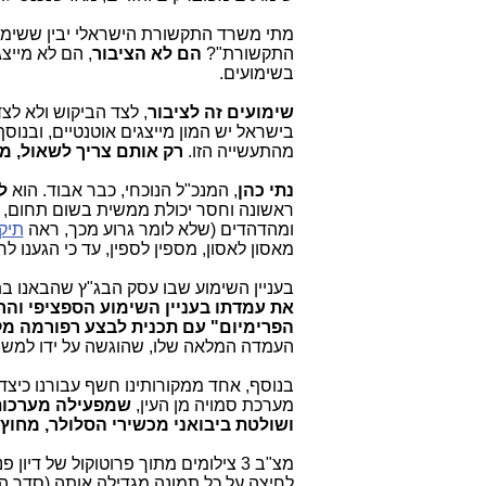
מתי משרד התקשורת הישראלי יבין ששימוע
התקשורת"?
הם לא הציבור
, הם לא מייצ
בשימועים.
שימועים זה לציבור
, לצד הביקוש ולא לצ
בישראל יש המון מייצגים אוטנטיים, ובנ
מהתעשייה הזו.
רק אותם צריך לשאול, מה
נתי כהן
, המנכ"ל הנוכחי, כבר אבוד. הוא
ל
ראשונה וחסר יכולת ממשית בשום תחום, בד
ומהדהדים (שלא לומר גרוע מכך, ראה
תיק 000
מאסון לאסון, מספין לספין, עד כי הגענו
בעניין השימוע שבו עסק הבג"ץ שהבאנו בת
את עמדתו בעניין השימוע הספציפי והח
הפרימיום" עם תכנית לבצע רפורמה מק
העמדה המלאה שלו, שהוגשה על ידו למש
בנוסף, אחד ממקורותינו חשף עבורנו כיצ
מערכת סמויה מן העין,
שמפעילה מערכות 
ושולטת ביבואני מכשירי הסלולר, מחוץ 
מצ"ב 3 צילומים מתוך פרוטוקול של דיון פנימי המדבר בעד עצמו.
לחיצה על כל תמונה מגדילה אותה (סדר 