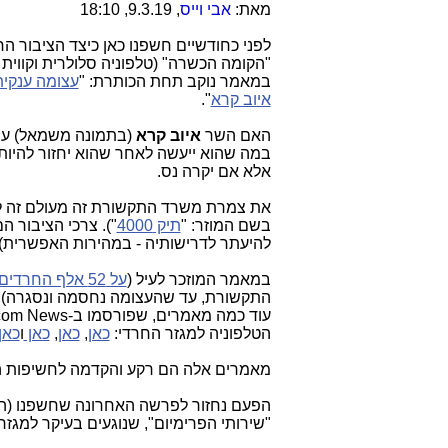
מאת:
אבי וייס
, 9.3.19, 18:10
לפני כחודשיים חשפנו כאן כיצד הציבור ה
"הקומה הכשרה" (טלפוניה סלולרית וקווית
במאמר נוקב תחת הכותרת: "
איוב קרא
".
האם השר
איוב קרא
(בתמונה משמאל) עשה
במה שהוא ייעשה לאחר שהוא יחזור להיות
אלא אם יקרה נס.
את צמרת משרד התקשורת זה מעולם זה לא 
בשם המוזר: "
תיק 4000
"). צרכי הציבור 
להיעתר לדרישותיה - במהירות האפשרית)
במאמר המוזכר לעיל (
על 52 אלף החרדים
התקשורת, עד שהעצומה נחסמה ונסגרה), 
הטלפוניה למגזר החרדי:
כאן
,
כאן
,
כאן
ו
כאן
מאמרים אלה הם רקע והקדמה לחשיפות הט
הפעם נחזור לפרשה האחרונה שחשפנו (הפ
"שירותי הפרימיום", שנוגעים בעיקר למגזר