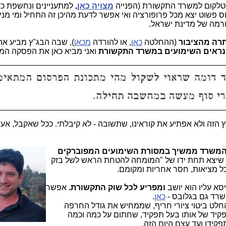
ן טלקום למשרד התקשורת (הפנייה
מצויה כאן
,
למתעניינים ונחשפת כא
וס פשוט יצא מכל פרופורציה ואי אפשר לדעת מהיכן זה התחיל ומי מני
ורמה של מדינת ישראל.
רה מהציבור
(ההחלטה
כאן
, או להורדה
מכאן
), שבה הבג"ץ מביע א
נראים השימועים במשרד התקשורת
ואני מביא כאן את הפסקה המ
זה ולא אפתיע את קוראינו, שתשובה - לא קיבלתי. ככל שאקבל, אעד
והמשרד ממשיך במסורת
השימועים המפוברקים
 שיצא תחת ידו של "המומחה להטחת הראש לשל בזק
ל מציאות, חסר אחריות ומקומם.
סא עליו הוא יושב
ומפריע לכל שוק התקשורת.
אפשר
שרד גם בגלובס -
כאן
.
החלט ביטוי ציורי חריף, שממחיש את גודל החרפה
תפקיד של אותו בעל תפקיד, שחתום על כמה וכמה
פקידו ועד עצם היום הזה.