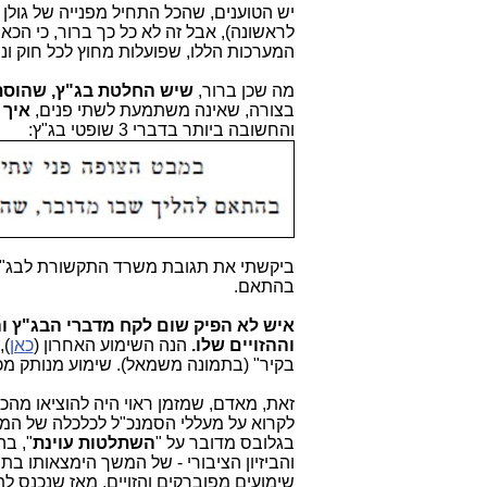
יש הטוענים, שהכל התחיל מפנייה של גול
לראשונה), אבל זה לא כל כך ברור, כי הכא
המערכות הללו, שפועלות מחוץ לכל חוק ונ
מה שכן ברור,
שיש החלטת בג"ץ, שהוסת
בצורה, שאינה משתמעת לשתי פנים,
איך 
והחשובה ביותר בדברי 3 שופטי בג"ץ:
ביקשתי את תגובת משרד התקשורת לבג"ץ ה
בהתאם.
איש לא הפיק שום לקח מדברי הבג"ץ 
וההזויים שלו.
הנה השימוע האחרון (
כאן
),
בקיר" (בתמונה משמאל). שימוע מנותק מכ
זאת, מאדם, שמזמן ראוי היה להוציאו מהכי
לקרוא על מעללי הסמנכ"ל לכלכלה של המ
בגלובס מדובר על "
השתלטות עוינת
", ב
והביזיון הציבורי - של המשך הימצאותו ב
שימועים מפוברקים והזויים, מאז שנכנס לת