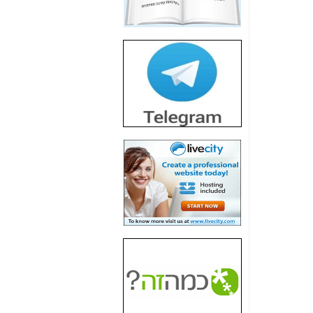
חשיפת חשד לשחיתות
הדומה לזו של "תיק
4000" אך בתחום
הסלולר -
כאן
חשיפת מה שלא
רוצים שתדעו בעניין
פריסת אנלימיטד
(בניחוח בלתי נסבל) -
כאן
חשיפה: איוב קרא
אישר לקבוצת סלקום
בדיוק מה שביבי אישר
ל-Yes ולבזק -
כאן
האם השר איוב קרא
היה צריך בכלל לחתום
על האישור, שנתן
לקבוצת סלקום? -
כאן
האם ביבי וקרא קבלו
בכלל תמורה עבור
ההטבות הרגולטוריות
שנתנו לסלקום? -
כאן