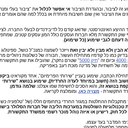
 זה לציבור, ובהגדרת הציבור
אי אפשר לכלול
את "ציבור בעלי ומנה
גים את הציבור ואין שום חשיבות מיוחדת או בכלל למה שהם אומרים א
ד ההיצע האינטרסנטי, שדואג קודם כל לדיבידנדים לבעלי החברה. לצי
וסף שוק התקשורת מלא חברות ועסקים כולל המון עסקים קטנים, שמתפ
 דעתם לגבי שימוע (כל שימוע)
.
א הבין ולא מבין ולא יבין זאת
וייזכר לשמצה כמנכ"ל כושל, ספינולוג
יוק כמו כל קודמיו מתחילת העשור, חבורה של כשלונות ניהוליים מח
4
וכיום זה "
תיק 5000
" שטרם נחקר), שהובילו את שוק התקשורת
 לרמה של תשתיות של מדינה מוכת רעב באפריקה.
חילת הכתבה, שימוע בעניין "שירותי הפרימיום", אחד מקוראינו
ביקש
שוב הזה (חשוב במיוחד לעדה החרדית), שימוע בנושא "שירותי
פת בנושא זה,
והוא הסכים לחשיפת שמו אצלנו:
שלמה גודמן
.
רד התקשורת -
מצויה כאן
, ומומלצת לקריאה.
ד מתקבלות ההחלטות במגזר החרדי בתחומים הללו (של "טלפוניה כשר
טכנולוגיות השולטות במערכות הליבה של חברות הסלולר בישר
לכל חוק, רישיון או איזה נוהל מוכר רשמי ממשרד התקשורת.
המסמך מלמעלה למטה):