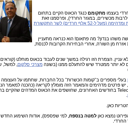
חרדי בעצמו
מתקומם
כנגד הכאוס הקיים בתחום
 לרבות מכשירים, במגזר החרדי), ופרסמנו זאת
עצומה ענקית ומדהימה (מעל ל-52 אלף חרדים) לשר התקשורת
 משהו בנדון? מה פתאום! הוא כנראה מתעניין
 אזרח מן השורה, אחרי הבחירות הקרובות לכנסת,
עניין. הצמרת הזו רגילה במשך שנים לעבוד בכאוס מוחלט (קוראים 
הם לא יותר ממטרד שיש להתעלם ממנו (בשונה
מצרכי סלקום
, למשל, ש
בעלי מספרים ב"קומות הכשרות" בכל החברות, שחתמו על העצומה ה
יש פרטים מדהימים והמאמר הזה מומלץ לקריאה (כהכנה למאמר הנוכ
עוד כמה מאמרים, שפורסמו ב-Telecom News בחודשים האחרונים, שחושפים את הכאוס המדהים שהקיים
.
ריות כאן.
ירוט נמצא כאן
למטה בנספח,
למי שפספס), אודות השימוע החדש ב
 החרדי.