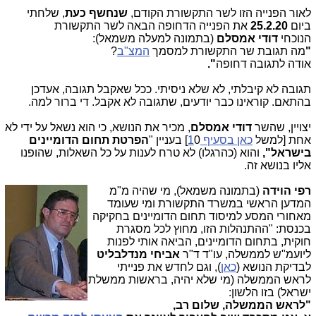
לאור הפנייה הזו לשר התקשורת הקודם,
שנחשף כעת
, שלחתי
ביום
25.2.20
את הפנייה הדחופה הבאה לשר התקשורת
הנוכחי
דודי אמסלם
(בתמונה למעלה משמאל):
"
מה תגובת שר התקשורת למסמך
המצ"ב
?
אודה לתגובה דחופה
".
תגובה לא קיבלתי, לא שלא ניסיתי. ככל שאקבל תגובה, אעדכן
בהתאם. קוראינו כבר יודעים, שתגובה לא אקבל. די ברור למה.
יצויין, שהשר
דודי אמסלם
, מכיר את הנושא, כי הוא נשאל על ידי לא
אחת [למשל
כאן בסעיף 1
0] בעניין "
הפרטת תחום הדומיינים
בישראל",
והוא (כהרגלו) לא טרח לענות על כל השאלות, שהופנו
אליו בנושא זה.
רפי הוידה
(בתמונה
משמאל), מי שהיה מ"מ
המדען הראשי במשרד התקשורת ומי שעומד
מאחורי המסע למיסוד תחום הדומיינים בחקיקה
בכנסת: "ההתנהלות הזו, מחוץ לכל מסגרת
חוקית, בתחום הדומיינים, הביאה אותי לפנות
ליועמ"ש לממשלה, עו"ד ד"ר
אביחי מנדלבליט
לבדיקת הנושא (
כאן
), וגם לחדש את פנייתי
לראש הממשלה (מי שלא יהיה, בראשות ממשלת
ישראל) בזו הלשון:
"לראש הממשלה,
שלום רב,