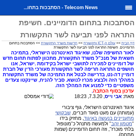
Telecom News - הסתבכות בתחו...
הסתבכות בתחום הדומיינים. חשיפת
התראה לפני תביעה לשר התקשורת
דף הבית
>>
עולם ה-ICT ותקשורת
>>
חדשות משרד התקשורת
>> הסתבכות בתחום
הדומיינים. חשיפת התראה לפני תביעה לשר התקשורת
לאור החשיפה שלנו, שאיגוד האינטרנט הישראלי, בתמיכה
חשאית של מנכ"ל משרד התקשורת, מתכוון לפתוח תחום חדש
של דומיינים למכירה לתושבי ישראל בקידומת .ישראל, אנו
חושפים התראה חריפה לשר התקשורת מעורכי הדין של חברת
דומיין דה-נט, בדרישה לבטל את התמיכה של משרד התקשורת
במהלך הזה ולבצע מכרז לנושא. סביר להניח, שיינקטו צעדים
משפטיים כדי למנוע את המהלך הזה.
עדכון בסוף הכתבה
.
מאת:
אבי וייס
, 7.3.20, 18:23
איגוד האינטרנט הישראלי, גוף ציבורי
(עמותה) עם מעט מאוד חברים,
שבקושי
מתעניינים בנעשה באיגוד
, מחזיק בידו
"
מטמון זהב
" ולמעשה מתנהל כ"מונופול
בלתי מוכרז", וזה תחום הדומיינים (שמות
מתחם).