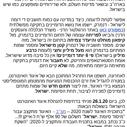
בארה"ב ובשאר מדינות העולם, ולא שרירותיים ומופקעים, כמו שיש
בישראל.
אפשר לקחת לדוגמה, כיצד במדינה עם כמות תושבים די דומה
לישראל - דנמרק, יישמו את נושא הדומיינים בחקיקה ממשלתית
(
כמפורט כאן
באתר הרגולטור הדני - משרד הכלכלה והעסקים
הדני) והביאו
לפריחה
עצומה של תחום הדומיינים בדנמרק, מול
קיפאון מוחלט והיעדר צמיחה
בתחום זה בישראל, מזה
שנים.
מספר תושביה של דנמרק
קטן מישראל
ומספר שמות
המתחם בדנמרק הוא
מעל מיליון וחצי
(לעומת
כרבע
מיליון
בישראל)!
פי 6 יותר דומיינים!
אין כל סיבה מדוע שישראל,
אומת הסטארטאפים וההייטק, לא
תעבור
את דנמרק בחקיקה
מתאימה וביוזמה מתאימה, מה
שלא
קיים היום.
לאחרונה, חשפנו את התרגיל המתוכנן הבא של איגוד האינטרנט,
במטרה להגדיל את זרם ההכנסות המגיעות מהמטמון המונופוליסטי
הנמצא בידי האיגוד, וזה ליצור
תחום חדש
של שמות מתחם
(דומיינים) למכירה לציבור, תחת הסיומת
.ישראל
.
לכן, ביום
26.1.20
פניתי בדחיפות להנהלת איגוד האינטרנט
הישראלי בשאלות הבאות:
"
בתוכנית האיגוד לשנת 2020 –
מצ''ב
- האיגוד מתקצב עבור
''מיסוד סיומת
.ישראל
'' תשלום של 90 אלף ש''ח ל-אייקן !!!...
כ"כ נכתב במבוא בתכנית העבודה והתקציב ל-2020: "השקת
מרחב
IDN
.ישראל
"