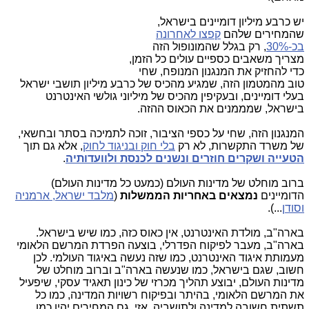
יש כרבע מיליון דומיינים בישראל,
שהמחירים שלהם
קפצו לאחרונה
בכ-30%
, רק בגלל שהמונופול הזה
מצריך משאבים כספיים עולים כל הזמן,
כדי להחזיק את המנגנון המנופח, שחי
טוב מהמטמון הזה, שמגיע מהכיס של כרבע מיליון תושבי ישראל
בעלי דומיינים, ובעקיפין מהכיס של מיליוני גולשי האינטרנט
בישראל, שמממנים את הכאוס ההזה.
המנגנון הזה, שחי על כספי הציבור, זוכה לתמיכה בסתר ובחשאי,
של משרד התקשרות, לא רק
בלי חוק ובניגוד לחוק
, אלא גם תוך
הטעייה ושקרים חוזרים ונשנים לכנסת ולוועדותיה
.
ברוב מוחלט של מדינות העולם (כמעט כל מדינות העולם)
הדומיינים
נמצאים באחריות הממשלות
(
מלבד ישראל, ארמניה
וסודן
...).
בארה"ב, מולדת האינטרנט, אין כאוס כזה, כמו שיש בישראל.
בארה"ב, מעבר לפיקוח הפדרלי, בוצעה
הפרדת המרשם הלאומי
מעמותת איגוד האינטרנט, כמו שזה נעשה באיגוד העולמי. לכן
חשוב, שגם בישראל, כמו שנעשה בארה"ב וברוב מוחלט של
מדינות העולם, יבוצע תהליך מכרזי של כינון תאגיד עסקי, שיפעיל
את המרשם הלאומי, בהיתר ובפיקוח רשויות המדינה, כמו כל
תשתית חשובה למדינה ולתושביה. אזי, גם המחירים יהיו כמו