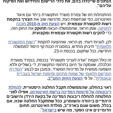
הנתונים שייכללו בהם, את כללי הרישום והחידוש ואת הפיקוח
עליהם".
ההתנהלות הזו של צמרת משרד התקשורת ביחד עם איגוד
האינטרנט, כפי שנחשפת כעת, מדגישה שוב את
הצורך בהקמת
רשות לתקשורת עצמאית
, ויש
הצעת חוק מ-2010
מוכנה
לחקיקה
, שמן הראוי, שהממשלה הבאה
תחוקק
את החוק הזה,
כדי
להקים רשות תקשורת עצמאית ומקצועית.
לכן, לעניות דעתי, מן הראוי, שההצעה להקמת ''
רשות התקשורת
הלאומית
'' תיבחן מחדש, במסגרת הכנת קוי היסוד לממשלה
החדשה, ככל שתקום, בכנסת ה-23.
זה כולל הקמת ''ועדה לענייני תקשורת'' בכנסת, בנפרד מוועדת
הכלכלה, שעסקה עד היום בתחומי התקשורת, די בשוליים וללא
השפעה ממשית על מדיניות המשרד, וכמובן גם לבצע ''
הסדרת
המרשם הלאומי של שמות מתחם וסיומות ישראל בעברית
ובאנגלית
", על פי
הצעת החוק המצ"ב
.
ראוי בהחלט, שהממשלה תקבל החלטה היסטורית,
להחלת
ריבונותה על סיומות המדינה ברשת האינטרנט
, אפילו לפני
החלטתה להחלת ריבונות המדינה על בקעת הירדן והישובים
היהודיים ביהודה והשומרון, ככל שתתקבל החלטה שכזו, אם
בכלל, משום שגם בארה"ב, מולדת האינטרנט, תחום
הדומיינים אינו הפקר, מה שיש
בישראל
".