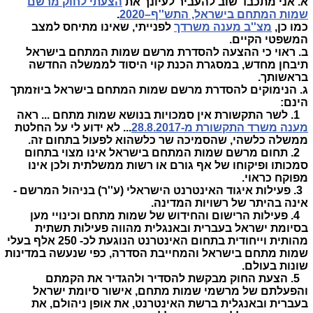
א. אני מתכבד שוב להעביר לעיונך את
הצעתי לחוק מרשם
שמות המתחם בישראל, התש''ף–2020
.
כמו כן,
מצ''ב מענה משרדך
לפנייתי, שאינו מתיחס למצב
המשפטי הקיים.
ב. ראוי כי ההצעה להסדרת מרשם שמות המתחם בישראל
תיבחן מחדש, במסגרת הכנת קוי היסוד לממשלה החדשה
בראשותך.
ג. הנימוקים להסדרת מרשם שמות המתחם בישראל ביוזמתך
הינם:
1. לשר התקשורת אין סמכויות בנושא שמות מתחם ... ראה
מענה משרד התקשורת מ-28.8.2017
... לא ידוע לי על החלטת
ממשלה כלשהי, שהסמיכה שר כלשהוא לפעול בתחום זה.
2. תחום מרשם שמות המתחם בישראל אינו מצוי בתחום
סמכותו ופיקוחו של אף גורם או רשות ממשלתית ולכן אינו
מפוקח כראוי.
3. פעילות איגוד האינטרנט הישראלי (ע''ר) בניהול המרשם -
אינה בהיתר של רשויות המדינה.
4. פעילות הרישום והחידוש של שמות מתחם וכינויי מען
בסיומת ישראל בעברית ובאנגלית מהווה פעילות תשתית
מהותית וייחודית בתחום האינטרנט הנוגעת לכ- 250 אלף בעלי
שמות מתחם בישראל והמחייבת הסדרה, כפי שנעשה במדינות
שונות בעולם.
5. הצעת החוק מבקשת להסדיר ולהגדיר את הקמתם
והפעלתם של מרשמי שמות מתחם, אישור סיומת ישראל
בעברית ובאנגלית ברשת האינטרנט, את אופן ניהולם, את