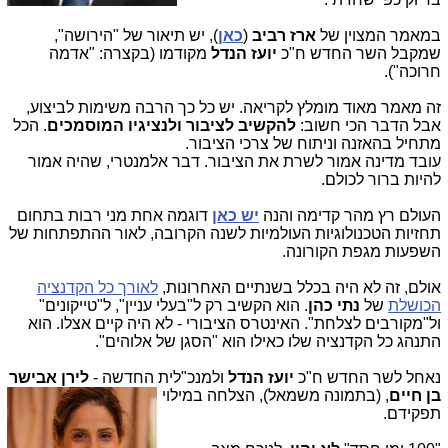
במאמר המצוין של
ארז רביב
(
כאן
), יש תיאור של "הירושה",
שמקבל השר החדש ח"כ
יועז הנדל
מקודמו (בקצרה: "אדמה
חרוכה").
זה מאמר מאוד מומלץ לקריאה. יש כל כך הרבה משימות לביצוע,
אבל הדבר הכי חשוב:
להקשיב לציבור ולנציגיו המוסמכים
. הכל
מתחיל בהאזנה וניתוח של צרכי הציבור.
עובד מדינה אמור לשרת את הציבור. דבר אלמנטרי, שהיה אמור
להיות ברור לכולם.
העולם רץ מהר קדימה והנה
יש כאן
דוגמה אחת מני רבות בתחום
תחזיות הטכנולוגיות העולמיות לשנה הקרובה, לאור ההתפתחות של
השפעות מגפת הקורונה.
אולם, זה לא היה בכלל בשנתיים האחרונות,
לאורך כל הקדנציה
הכושלת
של
נתי
כהן
. הוא הקשיב רק ל"בעלי עניין", ל"טייקונים"
ול"מקורבים לצלחת". האינטרס הציבורי - לא היה קיים אצלו. הוא
התנהג כל הקדנציה שלו כאילו הוא "הסגן של אלוהים".
נאחל לשר החדש ח"כ
יועז הנדל
ולמנכ"לית החדשה -
לירן אבישר
בן חיים
, (בתמונה משמאל),
הצלחה במילוי
תפקידם.