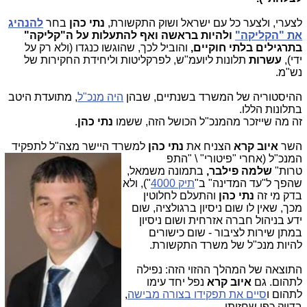
לצערי, ולצער כל עם ישראל ושוק התקשורת,
נתי כהן
בחר
להנהיג
את "הקליקה"
ולהיות בראשה ואף להתעלות על ה"קליקה"
בתרגילים בלתי חוקיים,
והוביל לכך, שהוגשו כנגדו (ולא רק על
ידי),
עשרות
תלונות ליועמ"ש, לפרקליטות וליחידת החקירות של
נש"מ.
ההיסטוריה של המשרד בשנתיים, שבהן
היה מנכ"ל
, מתועדת היטב
בתלונות הללו.
זה מה שייזכר מהמנכ"ל הכושל הזה, ששמו
נתי כהן
.
השר
איוב קרא
הצניח את
נתי כהן
למשרד היישר מצה"ל לתפקיד
המנכ"ל (אחרי "פיטורי" \ "התפ
טרות"
שלמה פילבר,
בתמונה משמאל,
שהפך ל"עד המדינה" ב"
תיק 4000
"), ולא
בדק מי זה
נתי כהן
והתעלם לחלוטין
מכך, שאין לו שום ניסיון ברגולציה, שום
ידע בניהול חברה אזרחית ושום ניסיון
במתן שירות לציבור - שום כישורים
להיות מנכ"ל של משרד התקשורת.
התוצאה של המהלך ההזוי הזה: נפילה
לתהום. גם
איוב קרא
נפל יחד עימו
לתהום ו
סיים את תפקידו בצורה מבישה
,
בדיוק כפי שחזיתי.