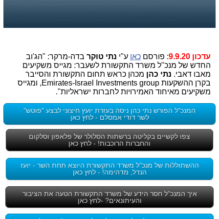
עדכון 9.9.20
: פורסם
כאן
ע"י
נתי טוקר
בדה-מרקר: "הג'וב
החדש של מנכ"ל משרד התקשורת לשעבר: מגייס משקיעים
מאבו דאבי.
נתי כהן
מכהן כראש תחום התקשורת והסייבר
בקרן ההשקעות Emirates-Israel Investments group, ומגייס
משקיעים מאיחוד האמירויות לחברות ישראליות".
המנכ"ל הפורש נתי כהן ניסה בעזרת יועץ חיצוני לבצע "פוטש"
לשר דודי אמסלם - לחץ כאן
צפו לקשיים בקליטה ברשתות הסלולר של פלאפון וסלקום
והחברות הרוכבות! - לחץ כאן
ההשתוללות של מנכ"ל משרד התקשורת היוצא תחת השר - יועז
הנדל, מדהימה! - לחץ כאן
איך המנכ"ל חסר הידע של משרד התקשורת הטעה את הציבור
והעיתונאים? -לחץ כאן