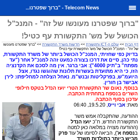
Telecom News - "ברוך שפטרנו...
"ברוך שפטרנו מעונשו של זה" - המנכ"ל
הכושל של מש' התקשורת עף כטיל!
דף הבית
>>
עולם ה-ICT ותקשורת
>>
חדשות משרד התקשורת
>> "ברוך שפטרנו מעונשו
של זה" - המנכ"ל הכושל של מש' התקשורת עף כטיל!
בדיוק כפי שחזיתי, המנכ"ל הכושל ביותר של משרד התקשורת,
נתי כהן, סיים את דרכו בצורה כמעט זהה למנכ"ל אחר ("עד
מפתח" ב"תיק 4000"): אבי ברגר. אין מה לסכם את הקדנציה
הזו, כי היא מתועדת בעשרות תלונות שהוגשו נגדו, אצל
היועמ"ש, בפרקליטות ובנש"מ. נאחל הצלחה למחליפתו: לירן
אבישר בן חורין.
בנוסף, נאום שר התקשורת הטרי יועז הנדל בטקס חילופי
השרים בנספח בתחתית הכתבה.
עדכון בסוף הכתבה.
מאת:
אבי וייס
, 19.5.20, 06:40
ההודעה, שהתקבלה אמש משר
התקשורת החדש, ח"כ
יועז הנדל
(ההודעה מצויה במלואה כאן למטה
ב
נספח א'
), הביאה לסיומו של עוד
פרק
מביש ביותר בתולדות משרד