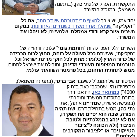
התקשורת
, הפרק של
נתי כהן,
(בתמונה
משמאל), כמנכ"ל המשרד.
יחד עמו, יש צורך
להעיף הביתה וכמה שיותר מהר
,
את כל
"הקליקה"
שניהלה את המשרד בשנתיים האחרונות
,
במקום
השרים
איוב קרא
ו
דודי אמסלם
, שלמעשה,
לא ניהלו את
המשרד
.
השרים הללו הפכו להיות "
חותמת גומי
" עלובה ודהוייה של
"הקליקה", שעשתה
ככל העולה על רוחה, מחוץ לכוח הכבידה
של כדור הארץ (כלומר: מחוץ לכל חוקי מדינת ישראל וכל
הנורמות המצופות מעובדי מדינה),
והובילה את ישראל לתהום,
ממש לתחתית התהום, בכל פרמטר השוואתי עולמי.
הפיטורים של המנכ"ל לשעבר
אבי ברגר,
(בתמ
ונה משמאל),
מתפקידו (מי "שמככב" כעת ב"תיק
4000")
כמתואר כאן
, היו אבן דרך
ברורה בתולדות המשרד והזהרתי
(בפגישה אישית, ש
נתי
יזם אותה), את
נתי כהן,
ממש בתחילת דרכו,
שזו תהיה
הצורה, שבה הוא יסיים את תפקידו,
אם לא ינהג בממלכתיות ולטובת
הציבור (ולא הכוונה ל"ציבור
הטייקונים" או "לציבור המקורבים
לצלחת").