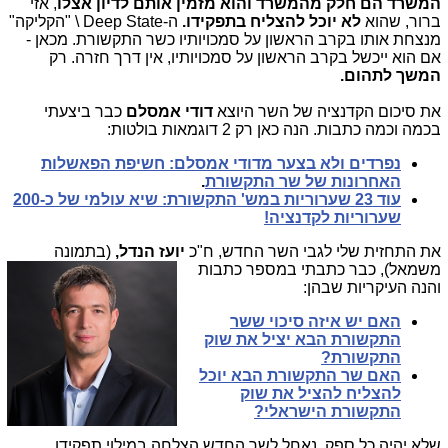
המשרד הם חלק מהמשרד והוא מזמין אותם לדיון אצלו
, אזי
ברור, שהוא
לא יוכל להצליח בתפקידו.
ה-Deep State \ "הקליקה"
מנצחת אותו בקרב הראשון על סמכויותיו כשר התקשורת. מכאן -
אם הוא ייכשל בקרב הראשון על סמכויותיו, אין דרך חזרה. רק
המשך לתהום.
את סיכום הקדנציה של השר היוצא
דודי אמסלם
כבר ביצעתי
בכמה וכמה כתבות. הנה כאן רק 2 דוגמאות בולטות:
נפרדים ולא בצער מדודי אמסלם: חשיפת הפאשלות
האחרונות של שר התקשורת
.
עוד 23 שערוריות במש' התקשורת: שיא עולמי של כ-200
שערוריות לקדנציה!
את התחזית שלי לגבי השר החדש, ח"כ
יועז הנדל,
(בת
מונה
משמאל), כבר כתבתי במספר כתבות
והנה העיקריות שבהן:
האם יש איזה סיכוי ששר
התקשורת הבא יציל את שוק
התקשורת?
האם שר התקשורת הבא יוכל
להצליח להציל את שוק
התקשורת הישראלי?
שלא יהיה כל ספק, נאחל לשר החדש הצלחה במילוי תפקידו