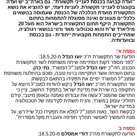
''ועדה קבועה בכנסת לענייני תקשורת''. גם בארה''ב יש ועדה
בקונגרס לענייני תקשורת. לעניות דעתי,
יש להוציא את נושא
התקשורת מועדת הכלכלה של הכנסת, שעמוסה בנושאים
כלכליים מגוונים ואינה מסוגלת להתמחות בתחום
התקשורת. היקף תחום התקשורת בישראל הוא מעל 20
מיליארד ש''ח והוא טכנולוגי מאד ורווי בנושאי רגולציה,
שמחייבים התמחות מקצועית ייחודית - גם בכנסת
ובוועדותיה.
נספח א'
:
הודעת שר התקשורת ח"כ
יועז הנדל
מ-18.5.20:
"לפני מספר דקות הסתיימה שיחה משותפת לשר התקשורת
הנכנס, חה״כ
יועז הנדל
ולמנכ״ל המשרד,
נתי כהן
.
בתום השיחה אשר התקיימה ברוח טובה, סוכם בהחלטה משותפת
שמנכ״ל המשרד יסיים את תפקידו בהתאם לבקשתו.
שר התקשורת חה"כ
יועז הנדל
ביקש להודות למנכ"ל היוצא על
התקופה בה שירת את מדינת ישראל בתפקיד החשוב, ציין כי
התרשם שהמנכ"ל עשה את עבודתו נאמנה ובאופן מיטבי, קידם
תהליכי עומק במשרד, והניח תשתית לקידומה של הטכנולוגיה
במדינת ישראל.
לבקשת השר, נאות המנכ״ל למלא את תפקידו ככל שיידרש, על
מנת להמשיך לאפשר תהליך חפיפה והעברת מקל מסודרת".
נספח ב
'
הודעה לתקשורת מח"כ
דודי אמסלם
מ-18.5.20: