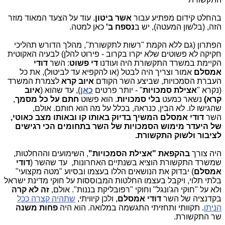
בהחלט קידום מפתיע עבור
אשר ביטון
. עוד על הצעד המאוד מוזר
הזה, (בלשון המעטה), יש ב
נספח ב'
כאן למטה.
הפתרון (גם ללא הקמת "רשות לתקשורת", מהלך הדורש תהליכי
חקיקה לא פשוטים שלא יקרו בקרוב - פירוט להלן) לבעיה האקוטית
הקיימת במשרד התקשורת היה ועודנו
די פשוט
: השר
דודי
אמסלם
אמור וצריך היה לבטל (או להקפיא עד לביטול), את כל
העברת הסמכויות, שביצע השר הקודם
איוב קרא
לצמרת המשרד
(נקרא "
אצילת סמכויות
" - יותר פרטים
כאן
), עד שהוא (
איוב
קרא)
נשאר כמעט
בלי סמכויות
. הוא פשוט
חתם על כל מסמך
,
שהגישו לו. לא הבין, כנראה, בכלל על מה הוא חותם. אולם,
השר
דודי אמסלם
המשיך בדיוק באותו קו ובאותו מצב כאוטי,
של היעדר מימוש הסמכויות של השר בתחומים הכי רגישים
לציבור ולשוק התקשורת.
היה צורך
בהקפאת "אצילת הסמכויות"
, השימועים וההחלטות,
שמשרד התקשורת הוציא בשנתיים האחרונות, עד שהשר (
דודי
אמסלם
) יבדוק את הנושאים הללו בעצמו ובסיוע "מטה מקצועי"
בלתי תלוי, ויקבל בעצמו החלטות המבוססות על חוקי מדינת ישראל
ולא על "חוקי הג'ונגל" וחוקי "רפובליקת בננות". אולם,
זה לא קרה
בקדנציה של השר
דודי אמסלם
, ולכן קיוויתי,
שתהיה קצרה ככל
הניתן
. תקוותי ותחזיתי התגשמה במלואה. הוא היה
פחות משנה
שר התקשורת.