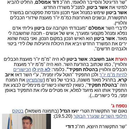
"שר הדיגיטל והסייבר הלאומי, חה"כ
דוד אמסלם
, החליט להביא
למינוי את
אשר ביטון
, למנכ"ל משרדו החדש.
אשר ביטון
שימש כמנהל אגף תכנון והנדסת ספקטרום במשרד
התקשורת, ובשנים האחרונות כמ"מ יו"ר מועצת שידורי הכבלים
והלוויין.
לדברי השר
אמסלם
"מעבודתי הקרובה עם
ביטון
גיליתי אדם
נפלא ומנהל מקצועי ומוערך, איש של אנשים - תכונה שחשובה לי
מאוד.
אשר ביטון
הוא האיש הנכון במקום הנכון, ואני בטוח שהוא
ירים את המשרד החדש ויביא את היכולת והיעילות שלו לידי ביטוי
ולגבהים חדשים".
הערת
אגב חשובה:
אשר ביטון
לא היה "מ"מ יו"ר מועצת הכבלים
והלוויין", כמו שכתוב בהודעת השר. הוא היה "מ"מ יו"ר מועצת
הכבלים והלוויין
בהטלת תפקיד"
. כלומר:
לא היו לו
הכישורים
להיות מ"מ יו"ר
ולכן התפקיד "הוטל עליו זמנית", ע"י השר דאז
איוב
קרא
, בתרגיל מאוד משונה, בגיבוי של נש"מ (
שהמציאו
את המונח
הזה "
בהטלת תפקיד
", כשאין למישהו כישורים מינימליים לבצע את
התפקיד אותו הוא מיועד למלא, אז מטילים עליו את התפקיד באופן
זמני, בלי כישורים...).
נספח ג'
נאום שר התקשורת הטרי
יועז הנדל
(בתמונה משמאל)
בטקס
חילופי השרים שנערך הבוקר
(19.5.20):
"שר התקשורת היוצא, חה"כ
דודי