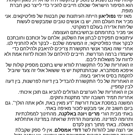
הוא הסיפור הישראלי שכולנו חייבים להכיר כדי לייצר כאן חברת
מופת
.
מאז ימי
נפוליאון
הייתה העיתונות שק חבטות של פוליטיקאים. אני
מכיר את העולם הזה, יש בו אנשים טובים שמבקשים לעשות
שליחות אדירה בעולם דמוקרטי.
אני מכיר בתרומתם ובחשיבותם העצומה.
עיתונאים תפקידם לבחון את השלטון. אלחם על זכותכם וחובתכם
לבקר אותי כפוליטיקאי, זו המשימה שלכם - לבקר ולא להחניף לנו.
אחרי שזה נאמר אנשי התקשורת צריכים להיאבק ולהילחם כדי
שיעמדו ברמה הנדרשת. חייבים להילחם על הזכות לדווח אמת ולא
לדווח על משאלות ליבם.
זו האחריות של כלי התקשורת לוודא שיש בתוכם מספיק קולות של
איפכא מסתברא. שבהתנתקות יש מי ששואל אולי זה צעד שיוביל
להקמת בסיס איראני בעזה.
זו האחריות של כלי התקשורת להבדיל בין דיווח לפרשנות, בין דעה
לבין קמפיין.
וכן זו האחריות של הערוצים הגדולים להביא גם תוכן איכותי.
אחריות תמיד חשובה יותר מתקנות וחוקים.
המשנה במסכת אבות דורשת "דע מאין באת, ולאן אתה הולך". גם
ביום חשוב זה, אני מבקש לזכור מאיפה באתי
.
באתי מבית הורי
מרים
ו
יונה
באלקנה
, מהחינוך לממלכתיות
ותרומה למדינה. מהציונות הדתית שראתה במדינה אתחלתא
דגאולה. באתי מתוך רצון לקדם
אני רוצה שוב להודות לשר
דודי אמסלם
. אין לי ספק שקבלת