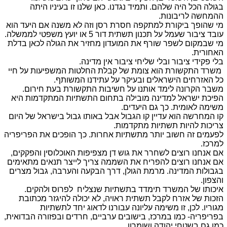
בגולה הכל היה שלהם. ותמיד נגדנו. כאן שלנו זו בעיניו היתה
ההמחשה לריבונות
.
מי שהופך ביקורת למתקפה חסרת רסן וזה לא משנה אם היעד הוא
עובד ציבור שעמל על תכנון תשתית דור 5 או יועץ משפטי לממשלה.
מי שבמקום לשפר שורף את המועדון מחזיר את הגולה לכאן בדלת
האחורית.
בלי פקידי ציבור ובלי שליחי ציבור אין מדינה
.
משרד התקשורת הוא צומת של קבלת החלטות המשפיעות על חיי
כל האזרחים הישראלים ובעיקר על עתידנו המשותף
.
משבר הקרונה לימד אותנו על חשיבות התקשורת בעת חירום.
הפיכת ישראל למדינה מובילה בתחום התשתיות המתקדמות היא
משימה לאומית
.
כך גם היעדים.
קו המחרשה הוא עדיין קו הגבול אבל באותו גבול בישראל של היום
צריכות להיות תשתיות מתקדמות
.
לפעמים זה חשוב יותר מתשתיות אחרות. כך הופכים את הפריפריה
למרכז
.
אם אנחנו רוצים לשחרר את גוש דן מצפיפות האוכלוסין והפקקים,
אם אנחנו רוצים להפריח את השממה צריך לייצר תנאים מתאימים
בגבולות המדינה. מרמת הגולן, דרך הבקעה והערבה, גבול מצרים
והצפון
.
איכותו של המשרד תימדד בתשתיות שנצליח לפרוס ולהקים.
הזכות של אזרח לקבל תשתית ראויה, לא יכולה להיגזר מכתובת
מגוריו. לכן, זו משימה עליונה עבורנו לדאוג יחד לתשתיות
בפריפריה- כמו במרכז, בישובים ערביים, חרדים ובפזורה הבדואית,
כמו גם בשטחי יהודה ושומרון
.