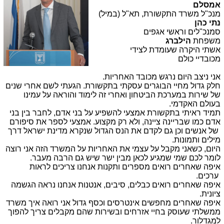
אמסלם
מנכ"ל משרד התקשורת, תא"ל (במיל)
נתי כהן
סמנכ"לים וראשי אגפים
משפחת
הילברג
אשתי היקרה שעומדת לצידי
מכובדיי כולם
אני ניצב היום נרגש מכובד האחריות
.
חלק גדול מחיי הבוגרים עסקתי בתקשורת. הגעתי לשם אחרי שנים
של שירות במערכת הביטחון ואחרי זה לימוד והוראה על עמינו
בעולם האקדמי
.
תמיד ראיתי בתקשורת אמצעי להשפיע על בני אדם, לחבר בין בני
אדם כמו שבריינה ציינה, ולא רק מקצוע. אמצעי לספר את סיפורם
של אנשים וכן גם לקדם את הנס הגדול שנקרא מדינת ישראל דרך
מילים ותמונות
.
היום, כשאני מקבל על עצמי את האחריות על המשרד הזה אני רוצה
לומר לכם שמי שמגיע לכאן מבין ישר שיש גם הרבה מעבר
.
איפה שאחרים רואים מספרים ותקנות אנחנו צריכים לראות
ערכים.
איפה שאחרים רואים כבלים, סיבים, אנטנות אנחנו נראה הגשמה
ציונית
.
איפה שאחרים מחפשים אינטרסים וכסף גדול אני רואה איך משרד
ממשלתי שעוסק בחיי אזרחים ובשירות שהם מקבלים צריך להפוך
למגדלור.