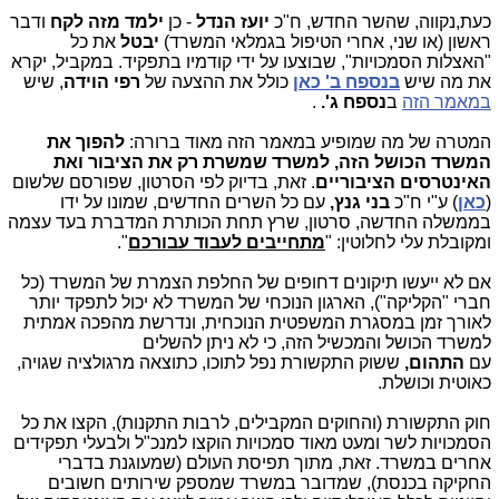
כעת,נקווה, שהשר החדש, ח"כ
יועז הנדל
- כן
ילמד מזה לקח
ודבר
ראשון (או שני, אחרי הטיפול בגמלאי המשרד)
יבטל
את כל
"האצלות הסמכויות", שבוצעו על ידי קודמיו בתפקיד. במקביל, יקרא
את מה שיש
בנספח ב' כאן
כולל את ההצעה של
רפי הוידה
, שיש
במאמר הזה
ב
נספח ג'.
.
המטרה של מה שמופיע במאמר הזה מאוד ברורה:
להפוך את
המשרד הכושל הזה, למשרד שמשרת רק את הציבור ואת
האינטרסים הציבוריים
. זאת, בדיוק לפי הסרטון, שפורסם שלשום
(
כאן
) ע"י ח"כ
בני גנץ,
עם כל השרים החדשים, שמונו על ידו
בממשלה החדשה, סרטון, שרץ תחת הכותרת המדברת בעד עצמה
ומקובלת עלי לחלוטין: "
מתחייבים לעבוד עבורכם
".
אם לא ייעשו תיקונים דחופים של
החלפת הצמרת של המשרד (כל
חברי "הקליקה"), הארגון הנוכחי של המשרד לא יכול לתפקד יותר
לאורך זמן במסגרת המשפטית הנוכחית, ונדרשת מהפכה אמתית
למשרד הכושל והמכשיל הזה, כי לא ניתן להשלים
עם
התהום,
ששוק התקשורת נפל לתוכו, כתוצאה מרגולציה שגויה,
כאוטית וכושלת.
חוק התקשורת (והחוקים המקבילים, לרבות התקנות), הקצו את כל
הסמכויות לשר ומעט מאוד סמכויות הוקצו למנכ"ל ולבעלי תפקידים
אחרים במשרד. זאת, מתוך תפיסת העולם (שמעוגנת בדברי
החקיקה בכנסת), שמדובר במשרד שמספק שירותים חשובים