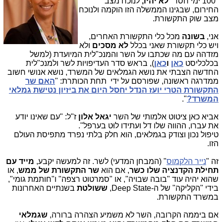
"100 ימי חסד"
לא יהיו,
לנוכח מצב
החירום, שבגינו הממשלה הזו הוקמה ולנוכח
מצב שוק התקשורת.
אני,
בשונה
מכל כלי התקשורת האחרים,
ויש כלי תקשורת שאני בכלל
לא מסכים
ולא
מזדהה עם מה שכתבו על השר והמנכ"לית המיועדת (למשל
בכלכליסט
כאן
ו
כאן
), בראש סדר העדיפויות לשר ולמנכ"לית
החדשה הצבתי את נושא הגמלאים של המשרד, נושא אנושי חשוב
ממדרגה ראשונה, שפורסם על ידי תחת הכותרת: "
האם שר
התקשורת הטרי יועז הנדל יחסל היום את ביזיון נטישת גמלאי
המשרד?
".
אביא כאן ציטוט אלמותי של השר
יגאל אלון
ז"ל: "עם שאינו יודע
את עברו, ההווה שלו דל ועתידו לוּט בערפל".
טיפול נכון וצודק בגמלאים, הוא חלק בלתי נפרד מתפיסת העולם
הזו.
זה "
נייר הלקמוס
" (המבחן המדעי) לשר. זה למעשה יקבע,
מייד עם
תחילת הקדנציה שלו כשר
, אם הוא
שר התקשורת של ממש
, או
שהוא יהיה עוד "בובה שבויה", או "סמרטוט רצפה" ו"חותמת גומי",
בידי "הקליקה" של ה-Deep State,
ששולטת
בשנתיים האחרונות
במשרד התקשורת.
אם ביממה הקרובה, השר לא משמיע הצהרה ברורה,
שגמלאי