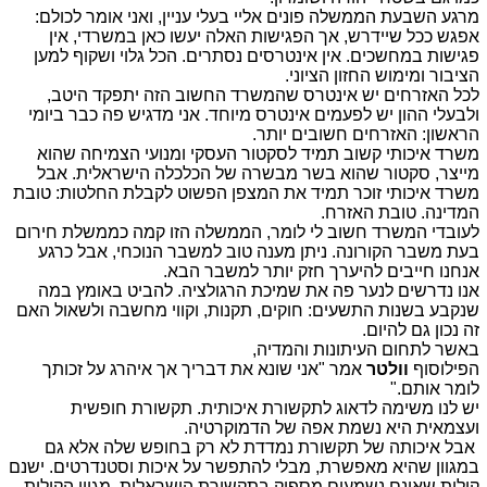
מרגע השבעת הממשלה פונים אליי בעלי עניין, ואני אומר לכולם:
אפגש ככל שיידרש, אך הפגישות האלה יעשו כאן במשרדי, אין
פגישות במחשכים
.
אין אינטרסים נסתרים. הכל גלוי ושקוף למען
הציבור ומימוש החזון הציוני.
לכל האזרחים יש אינטרס שהמשרד החשוב הזה יתפקד היטב,
ולבעלי ההון יש לפעמים אינטרס מיוחד. אני מדגיש פה כבר ביומי
הראשון: האזרחים חשובים יותר
.
משרד איכותי קשוב תמיד לסקטור העסקי ומנועי הצמיחה שהוא
מייצר, סקטור שהוא בשר מבשרה של הכלכלה הישראלית. אבל
משרד איכותי זוכר תמיד את המצפן הפשוט לקבלת החלטות: טובת
המדינה. טובת האזרח.
לעובדי המשרד חשוב לי לומר, הממשלה הזו קמה כממשלת חירום
בעת משבר הקורונה. ניתן מענה טוב למשבר הנוכחי, אבל כרגע
אנחנו חייבים להיערך חזק יותר למשבר הבא
.
אנו נדרשים לנער פה את שמיכת הרגולציה. להביט באומץ במה
שנקבע בשנות התשעים: חוקים, תקנות, וקווי מחשבה ולשאול האם
זה נכון גם להיום
.
באשר לתחום העיתונות והמדיה
,
הפילוסוף
וולטר
אמר "אני שונא את דבריך אך איהרג על זכותך
לומר אותם
".
יש לנו משימה לדאוג לתקשורת איכותית. תקשורת חופשית
ועצמאית היא נשמת אפה של הדמוקרטיה
.
אבל איכותה של תקשורת נמדדת לא רק בחופש שלה אלא גם
במגוון שהיא מאפשרת, מבלי להתפשר על איכות וסטנדרטים. ישנם
קולות שאינם נשמעים מספיק בתקשורת הישראלית. מגוון הקולות