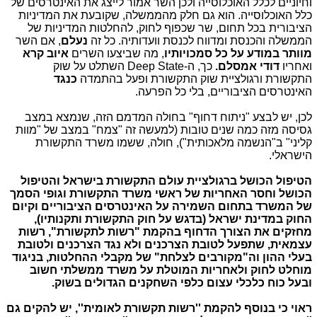
וחיוניים לכלל האוכלוסייה ולכן השר אמור לייצג את האינטרסים של
כלל האוכלוסייה. הוא גם חלק מהממשלה, שקובעת את המדיניות
הציבורית בכל תחום, שר שכפוף לחוק, להחלטות המדיניות של
הממשלה והכנסת ומדווח לכנסת וועדותיה. כל זה
נעלם
, אם השר
מוותר במודע על כל סמכויותיו
, מה שביצעו השרים
איוב קרא
ואחריו
דודי אמסלם.
כך, ה-Deep State השתלט על שוק
התקשורת ורגולציית שוק התקשורת ופעל בהתמדה
כנגד
האינטרסים הציבוריים, בלי כל הפרעה.
לכן, יש לבצע "ניתוח דחוף" בחולה המדמם הזה, שנמצא במצב
גסיסה מזה כמה שנים טובות (למעשה זה "צמח" במצב של "מוות
קליני" ב"הנשמה מלאכותית"), חולה, ששמו משרד התקשורת
הישראלי.
הטיפול הכושל ברגולציית עולם התקשורת בישראל והטיפול
הכושל וחסר האחריות של ראשי משרד התקשורת וגופי הסמך
של המשרד בתחום השמירה על האינטרסים הציבוריים וקיום
החוק במדינת ישראל (בדגש על חוק התקשורת ותקנותיו),
מחזקים את הצורך הדחוף בהקמת "רשות לתקשורת", רשות
עצמאית, שתפעל לטובת הצרכנים ולא נגד הצרכנים ולטובת
בעלי ההון וה"מקורבים לצלחת" של מקבלי ההחלטות, בניגוד
מוחלט לחוק ולאחריות המוטלת על משרד ממשלתי חשוב
ובעל כוח כלכלי עצום כלפי השחקנים הגדולים בשוק.
ראוי כי בנוסף להקמת ''רשות תקשורת לאומית'', יש להקים גם