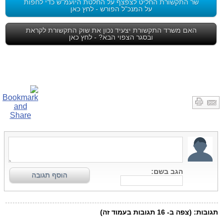
שר התקשורת החליט לצפצף על החלטת היועמ"ש כדי לחפות
על המנכ"ל הפורש - לחץ כאן
האם משרד התקשורת יצעיד נכון את שוק התקשורת לקראת
ובסגר הצפוי הבא? - לחץ כאן