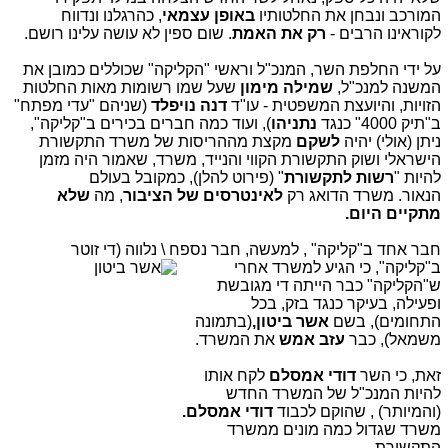
המורכב ונבחן את החלטותיו
באופן עצמאי
, כהרגלנו ונדווח
לקוראינו הרבים -
רק את האמת
. שום ספין לא עושה עלינו רושם.
על ידי החלפת השר, המנכ"ל וראשי "הקליקה" שכוללים כמובן את
המשנה למנכ"ל,
שמילה מימון
שעל שמו רשומות מאות החלטות
הזויות,
והיועצת המשפטית - עו"ד
דנה נויפלד
(שניהם "עדי מפתח"
ב"תיק 4000" כנגד
נתניהו
), ועוד כמה חברים בכירים ב"קליקה",
ניתן (אולי) יהיה
לשקם
מקצת מההריסות של משרד התקשורת
הישראלי ושוק התקשורת הקווי והנייד, משרד, שאמור היה מזמן
להיות "
רשות לתקשורת
" (פירוט להלן), כמקובל בעולם
הנאור. משרד הדואג רק
לאינטרסים של הציבור
, מה
שלא
מתקיים היום.
חבר אחד ב"קליקה" , למעשה, חבר נספח \ נלווה (די
זוטר
ב"קליקה", כי הגיע למשרד אחרי
ש"הקליקה" כבר הייתה די מגובשת
ופעילה, בעיקר כנגד בזק, בכל
התחומים), בשם
אשר ביטון,
(בתמונה
משמאל), כבר
עזב אמש
את המשרד.
זאת, כי השר
דודי אמסלם
לקח אותו
להיות המנכ"ל של המשרד החדש
(והמיותר) , שהוקם לכבוד
דודי אמסלם.
משרד שגדול כמה מונים ממשרד
התקשורת