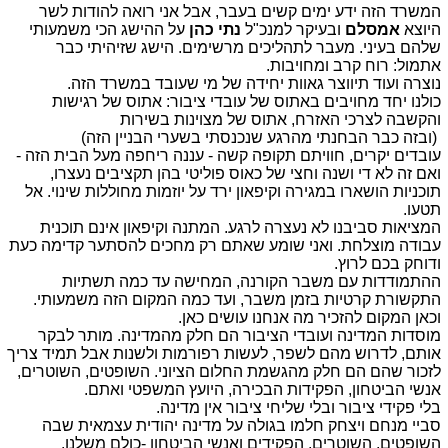
המשרד הזה ידע ימים קשים בעבר, אבל אני רואה להודות לשר
היוצא
אמסלם
ובעיקר למנכ"ל
נתי כהן
על ההישג הכי משמעותי
שלהם בעיני. מעבר לתהליכים מרשימים. הישג שזיהיתי כבר
אתמול: רוח קרב ומחויבות.
נוצרה ועוד תיווצר גאוות יחידה של מי שעובד במשרד הזה
.
כולנו יחד מחויבים באתוס של עובדי ציבור: אתוס של רגישות
והקשבה לצרכי האזרח, אתוס של מצוינות בשירות
(ובזה כבר הבחנתי מהרגע שנכנסתי בשערי הבניין הזה)
עובדים יקרים, חוויתם תקופה קשה - עננה ריחפה מעל הבית הזה -
ואם זה לא די ושנה וחצי של כאוס פוליטי בהן תקציבים נעצרו,
תוכניות הושארו במגירה וקיפאון ירד על יוזמות מחוללות שינוי. אל
תטעו.
המציאות סביבנו לא נעצרה לרגע. המתנה וקיפאון אינם תוכנית
עבודה מוצלחת. ואני שומע שאתם רק מחכים להסתער קדימה כעת
ודוחק בכם לרוץ.
ההתמודדות עם משבר הקורנה, המחישה עד כמה תשתיות
התקשורת קרטיות בזמן משבר, ועד כמה המקום הזה משמעותי.
וכאן המקום להזכיר מה אנחנו עושים כאן.
מוסדות המדינה ועובדי הציבור הם חלק מהמדינה. מותר לבקר
אותם, לדרוש מהם לשפר, לעשות רפורמות ולשנות אבל תמיד צריך
לזכור שהם הם חלק מהגשמת החלום הציוני. השופטים, השוטרים,
אנשי הביטחון, הפקידות הבכירה, היועץ המשפטי ואתם
.
בלי פקידי ציבור ובלי שליחי ציבור אין מדינה
.
סביי מנחם ויצחק חלמו בגולה על מדינה יהודית עצמאית שבה
השופטים, השוטרים, הפקידים ואנשי הביטחון -כולם משלנו.