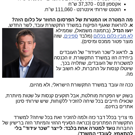
אקספון 018 - 37,370 ש"ח
הוטנט שירותי אינטרנט - 111,060 ש"ח.
מה המטרה או המטרות של הפרסום החוזר על כלום הזה?
א
. להראות שאגף הפיקוח במשרד התקשורת עובד, לשר החדש,
יועז
הנדל
, (בתמונה משמאל), שממילא
לא מבין כלום בכלום
(מלבד
ספינים
, שזה
מוצר פטור ממכס ומיסים).
ב
. לדאוג ל"שכר העידוד" של העובדים
ביחידה הזו במשרד התקשורת. זו הכנסה
למשכורת של העובדים, שתלויה בכך,
שיוטלו קנסות על החברות, לא חשוב על
מה.
ככה זה עובד במשרד התקשורת הישראלי, ולא מהיום.
בשוק יש הפקרות מוחלטת, אבל תוקעים קנסות על שטות מיותרת,
שכאילו חייבים בכל שיחה להזכיר ללקוחות, שיש שירותי סינון
אתרים בחינם.
מי צריך בכלל דבר כזה ולמה להזכיר זאת בכל שיחה? למשרד
התקשורת הפתרונים (כנראה הסעיף ההזוי והמיותר הזה ברישיון של
החברות
נועד למטרה אחת בלבד: לייצר "שכר עידוד" בלי
להתאמץ, לעובדי המשרד
).