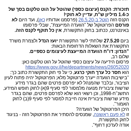
תזכורת: הקנס (עיצום כספי) שהוטל על הוט טלקום בסך של
כ-1.4 מיליון ש"ח, עדיין לא חוקי!
הקנס הזה
הוטל ב-26.5.20
(פרסמנו אודותיו
כאן
), ועד היום
לא
פורסם
הפרוטוקול של "הוועדה המייעצת", שבלי פרסומו
באינטרנט, ככתוב בחוק התקשורת,
אין כל תוקף לקנס הזה.
ביום
27.5.20
שלחתי לשר התקשורת
יועז הנדל
ולצמרת משרד
התקשורת את השאלות הדחופות הבאות:
"הנדון: דו"ח הוועדה המייעצת לעיצומים כספיים.
שלום רב,
פרסום הידיעה על עיצום כספי שהוטל על הוט טלקום כאן:
https://www.gov.il/he/departments/news/26052020
הוא
חסר כל ערך חוקי כרגע
, כי על פי חוק התקשורת כתוב כך:
"בישיבות הוועדה ייערך פרוטוקול מלא; הפרוטוקול יהיה פתוח לעיון
הציבור, ובלבד שהמנהל לא יפרסם פרטים שהם בגדר מידע
שרשות ציבורית מנועה מלמסור לפי סעיף 9(א) לחוק חופש המידע,
התשנ"ח-1998, וכן רשאי הוא שלא לפרסם פרטים, שהם בגדר
מידע שרשות ציבורית אינה חייבת למסור לפי סעיף 9(ב) לחוק
האמור"
.
היכן הפרוטוקול של הוועדה?
זו
לא פעם ראשונה
, שמנסים להסתיר את הפרוטוקול הזה - בניגוד
לחוק התקשורת.
אודה לעדכון דחוף".