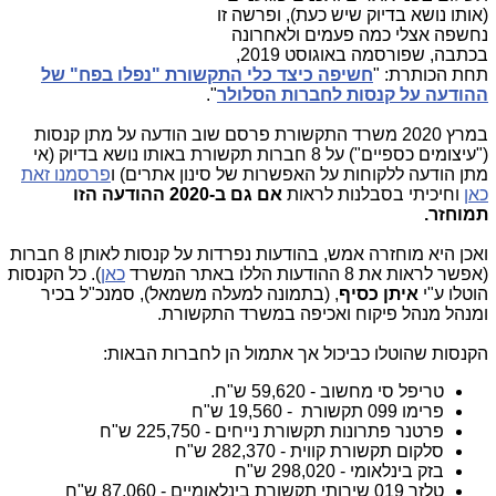
(אותו נושא בדיוק שיש כעת), ופרשה זו
נחשפה אצלי כמה פעמים ולאחרונה
בכתבה, שפורסמה באוגוסט 2019,
תחת הכותרת: "
חשיפה כיצד כלי התקשורת "נפלו בפח" של
ההודעה על קנסות לחברות הסלולר
".
במרץ 2020 משרד התקשורת פרסם שוב הודעה על מתן קנסות
("עיצומים כספיים") על 8 חברות תקשורת באותו נושא בדיוק (אי
מתן הודעה ללקוחות על האפשרות של סינון אתרים) ו
פרסמנו זאת
כאן
וחיכיתי בסבלנות לראות
אם גם ב-2020 ההודעה הזו
תמוחזר.
ואכן היא מוחזרה אמש, בהודעות נפרדות על קנסות לאותן 8 חברות
(אפשר לראות את 8 ההודעות הללו באתר המשרד
כאן
). כל הקנסות
הוטלו ע"י
איתן כסיף
, (בתמונה למעלה משמאל), סמנכ"ל בכיר
ומנהל מנהל פיקוח ואכיפה במשרד התקשורת.
הקנסות שהוטלו כביכול אך אתמול הן לחברות הבאות:
טריפל סי מחשוב - 59,620 ש"ח.
פרימו 099 תקשורת - 19,560 ש"ח
פרטנר פתרונות תקשורת נייחים - 225,750 ש"ח
סלקום תקשורת קווית - 282,370 ש"ח
בזק בינלאומי - 298,020 ש"ח
טלזר 019 שירותי תקשורת בינלאומיים - 87,060 ש"ח