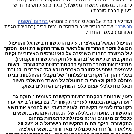
לתפקד, כמצופה ממשרד ממשלתי) ובקרוב נציג חשיפה חדשה,
בעניין חברה סוררת זו.
ועוד לא דיברתי על הכאוס המדהים והנוראי
בתחום "הקומה
הכשרה"
, שכבר הוביל ישירות לחללים ונכים רבים (בתחילת מגפת
הקורונה) במגזר החרדי.
הטיפול הכושל ברגולציית עולם התקשורת בישראל והטיפול
הכושל וחסר האחריות של ראשי משרד התקשורת וגופי הסמך
של המשרד בתחום השמירה על האינטרסים הציבוריים וקיום
החוק במדינת ישראל (בדגש על חוק התקשורת ותקנותיו),
מחזקים את הצורך הדחוף בהקמת "רשות לתקשורת", רשות
עצמאית, שתפעל לטובת הצרכנים ולא נגד הצרכנים ולטובת
בעלי ההון וה"מקורבים לצלחת" של מקבלי ההחלטות, בניגוד
מוחלט לחוק ולאחריות המוטלת על משרד ממשלתי חשוב
ובעל כוח כלכלי עצום כלפי השחקנים הגדולים בשוק.
ראוי, שבנוסף להקמת ''רשות תקשורת לאומית'', תוקם גם
''ועדה קבועה בכנסת לענייני תקשורת''. גם בארה''ב יש ועדה
בקונגרס לענייני תקשורת. לעניות דעתי,
יש להוציא את נושא
התקשורת מוועדת הכלכלה של הכנסת העמוסה בנושאים
כלכליים מגוונים ואינה מסוגלת להתמחות בתחום
התקשורת. היקף תחום התקשורת בישראל הוא מעל 20
מיליארד ש''ח והוא טכנולוגי מאד ורווי בנושאי רגולציה