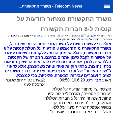
Telecom News - משרד התקשורת...
משרד התקשורת ממחזר הודעות על
קנסות ל-8 חברות תקשורת
דף הבית
>>
עולם ה-ICT ותקשורת
>>
חדשות משרד התקשורת
>> משרד התקשורת
ממחזר הודעות על קנסות ל-8 חברות תקשורת
אולי כדי לעשות רושם על השר הטרי וחסר הידע יועז הנדל,
משרד התקשורת מיחזר אמש 8 הודעות על הטלת קנסות על 8
חברות תקשורת, בגלל אי מתן הודעה ללקוחות בשיחות עימם
על אפשרות לקבל סינון אתרים בחינם. המטרה של הקנסות
הללו אינה לחנך את החברות לציית להוראות הרישיון, הוראות
בלתי נחוצות, בלתי חוקיות ואידיוטיות כשלעצמן, אלא
לדאוג
ל"שכר העידוד" של עובדי אגף פיקוח ואכיפה. בדרך משקרים
לציבור ועוברים עבירות, לכאורה, פליליות, בלי למצמץ.
מאת:
אבי וייס
, 10.6.20, 06:50
השיטה של מיחזור הודעות על הטלת
"עיצומים כספיים", מוכרת לי היטב. לפני
פחות משנה זה היה על 5 חברות הסלולר
הגדולות, בגין "הפרת הוראות החוק
בנושא אספקת שירות סינון יעיל ללא
תשלום בפני אתרים ותכנים פוגעניים"