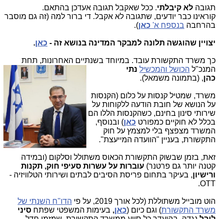
תגובה
לא קיבלתי
. ככל שאקבל תגובה אעדכן בהתאם.
קוראינו כבר יודעים, שתגובה לא אקבל. די ברור למה (זה גם מוסבר
בהרחבה
בנספח א'
כאן
).
יצויין שהוגשה תלונה למבקר המדינה בנושא זה -
כאן
.
כך משרד התקשורת עובד. במיוחד בשנתיים האחרונות, תחת
המנכ"ל
הכושל והמכשיל
נתי
כהן
,
(בתמונה משמאל).
משרד, שמטיל קנסות על כלום (הקנסות
על הנושא של חובת הודעה ללקוחות על
שירותי סינון בחינם, כשהקנסות הללו הם
בכלל לא חוקיים כמפורט
כאן
) ובנוסף,
המשרד מצפצף בלי למצמץ על חוק
התקשורת, בעניין "הוועדה המייעצת".
זאת, בזמן שבשוק התקשורת הכאוס משתולל וסלקום (ובמידה
קטנה יותר גם פרטנר)
עוברות על עשרות סעיפי חוק, תקנות
ורישיון
, בעיקר בתחום פריסת הסיבים לבתים ושירותי הטלוויזיה -
OTT.
הוט מובייל משתוללת (לכל אורך 2019, על פי
הדו"ח השנתי של
משרד התקשורת
) וגם כיום (
כאן
,
בעימות המשפטי שפתח
סיני
ליבל
נגדה, בהיעדר כל סיוע ממשרד התקשורת, שמזמן חדל