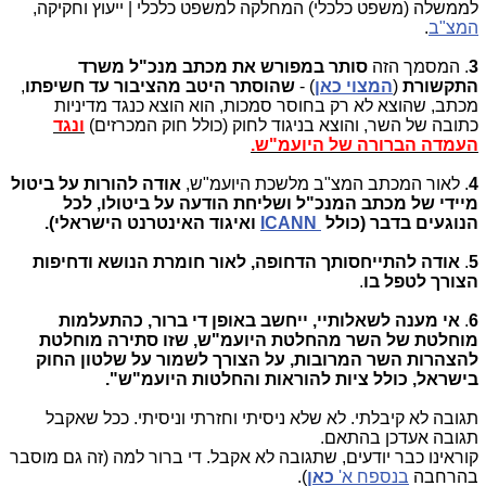
לממשלה (משפט כלכלי) המחלקה למשפט כלכלי | ייעוץ וחקיקה,
המצ"ב
.
3
. המסמך הזה
סותר במפורש את מכתב מנכ"ל משרד
התקשורת
(
המצוי כאן
) -
שהוסתר היטב מהציבור עד חשיפתו
,
מכתב, שהוצא לא רק בחוסר סמכות, הוא הוצא כנגד מדיניות
כתובה של השר, והוצא בניגוד לחוק (כולל חוק המכרזים)
ונגד
העמדה הברורה של היועמ"ש.
4
. לאור המכתב המצ"ב מלשכת היועמ"ש,
אודה להורות על ביטול
מיידי של מכתב המנכ"ל ושליחת הודעה על ביטולו, לכל
הנוגעים בדבר (כולל
ICANN
ואיגוד האינטרנט הישראלי).
5
.
אודה
להתייחסותך הדחופה, לאור חומרת הנושא ודחיפות
הצורך לטפל בו
.
6
.
אי מענה לשאלותיי, ייחשב באופן די ברור, כהתעלמות
מוחלטת של השר מהחלטת היועמ"ש, שזו סתירה מוחלטת
להצהרות השר המרובות, על הצורך לשמור על שלטון החוק
בישראל, כולל ציות להוראות והחלטות היועמ"ש".
תגובה לא קיבלתי. לא שלא ניסיתי וחזרתי וניסיתי. ככל שאקבל
תגובה אעדכן בהתאם.
קוראינו כבר יודעים, שתגובה לא אקבל. די ברור למה (זה גם מוסבר
בהרחבה
בנספח א'
כאן
).