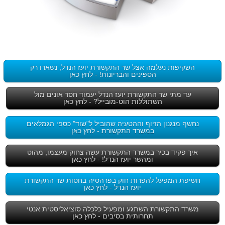
השקיפות נעלמה אצל שר התקשורת יועז הנדל, נשארו רק
הספינים והבריונות! - לחץ כאן
עד מתי שר התקשורת יועז הנדל יעמוד חסר אונים מול
השתוללות הוט-מובייל? - לחץ כאן
נחשף מנגנון הזיוף וההטעיה שהוביל ל"שוד" כספי הגמלאים
במשרד התקשורת - לחץ כאן
איך פקיד בכיר במשרד התקשורת עשה צחוק מעצמו, מהוט
ומהשר יועז הנדל! - לחץ כאן
חשיפת המפעל להפרות חוק בפרהסיה בחסות שר התקשורת
יועז הנדל - לחץ כאן
משרד התקשורת השתגע ומפעיל כלכלה סוציאליסטית אנטי
תחרותית בסיבים - לחץ כאן