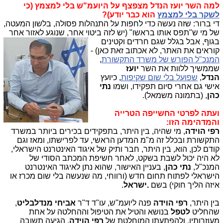
למה השר יועז הנדל מצפצף על היועמ"ש בלי למצמץ (כי
לשקר בלי למצמץ
הוא כבר יודע)?
די ברור: שזה נעשה כדי לחפות על התנהלות פסולה, בלשון המעטה,
של מי ש"תפס אותו בראשו" (יש לזה ביטוי אחר, שנ
וגע לאזור אחר
בגוף, אבל בגלל שגם חרדים וקטינים
קוראים את האתר, לא אכתוב זאת כאן) -
המנכ"ל הפורש של משרד התקשורת
,
שממשיך ללוות את השר
יועז
הנדל
,
שפועל בלי שום שקיפות
, כיועץ
אישי גם אחרי סיום תפקידו, ושמו
נתי
כהן
,
(בתמונה משמאל).
ועתה לפרטי החשייפה הטרייה
והמדהימה הזו:
רפי הוידה
, מי שהיה, בין היתר, בתפקידים בכירים ביותר במשרד
התקשורת ובכלל זה מ"מ המדען הראשי, עד לפרישתו, ומאז וגם
קודם לכן, הוא, בין היתר, חבר ותיק של איגוד האינטרנט הישראלי,
לא היה יכול לשבת בשקט, לאחר חשיפת המכתב הסודי של
המנכ"ל,
נתי כהן
, בעניין האישור, שהוא נתן לאיגוד האינטרנט
הישראלי לפתוח תחום חדש (ורווחי, מה שנעשה בלי שום מכרז או
איזה הליך חוקי) בשם
.ישראל
.
בין היתר,
רפי הוידה
פנה ליועמ"ש, עו"ד ד"ר
אביחי מנדלבליט
,
שהחליט
לטפל
בנושא והטיל את הטיפול וההחלטה על אחת
מעוזרותיו, ולהפתעתו המוחלטת של
רפי הוידה
, הגיעה תשובה