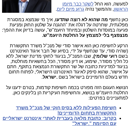
למעשה, הוא החל
לשקר כבר מיומו
הראשון
, וההמשך נהיה
גרוע מיום ליום
.
כאן נחשף
מה שהוא לא רוצה שתדעו
, איך מי שנמצא במסגרת
מפלגתית, שחרטה על דגלה את "ההגנה על שלטון החוק ומניעת
פגיעה במוסדות השלטון ובמיוחד היועמ"ש", עושה בדיוק את ההפך:
מנצפצף בלי למצמץ על החלטת היועמ"ש.
הרקע לחשיפה כאן הוא אישור סודי של מנכ"ל משרד התקשורת
(שהיה סודי, עד שנחשף על ידי, בסיוע של חבר איגוד האינטרנט
בשם
רועי שלומי),
שבו המנכ"ל
,
בניגוד לחוקי מדינת ישראל, ללא
כל הליך מסודר, שימוע, או דיון מסודר, הכל בחשאיות מוחלטת,
בניגוד למדיניות כתובה של שר התקשורת הנמצאת בתוקף, חתם
על אישור, שהוא סיפק לאיגוד האינטרנט הישראלי, לפתוח תחום
חדש בעולם הדומיינים בישראל בשם
.ישראל
.
הנושא העגום הזה מפורט בכמה חשיפות קודמות, בטרם ידענו על
החלטת היועמ"ש בנושא, והחשיפות העיקריות הן בלינקים כאן,
למתעניינים בפרטים:
חשיפת הפעילות ללא בסיס חוקי של מנכ"ל משרד
התקשורת בתחום הדומיינים!
בקרוב: כתובת מלאה בעברית לאתרי אינטרנט ישראליים
עם הסיומת ".ישראל"