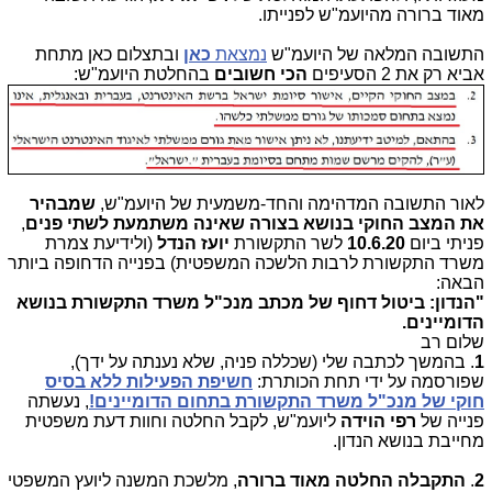
מאוד ברורה מהיועמ"ש לפנייתו.
התשובה המלאה של היועמ"ש
נמצאת
כאן
ובתצלום כאן מתחת
אביא רק את 2 הסעיפים
הכי חשובים
בהחלטת היועמ"ש:
לאור התשובה המדהימה והחד-משמעית של היועמ"ש,
שמבהיר
את המצב החוקי בנושא בצורה שאינה משתמעת לשתי פנים
,
פניתי ביום
10.6.20
לשר התקשורת
יועז הנדל
(ולידיעת צמרת
משרד התקשורת לרבות הלשכה המשפטית) בפנייה הדחופה ביותר
הבאה:
"הנדון: ביטול דחוף של מכתב מנכ"ל משרד התקשורת בנושא
הדומיינים.
שלום רב
1
. בהמשך לכתבה שלי (שכללה פניה, שלא נענתה על ידך),
שפורסמה על ידי תחת הכותרת:
חשיפת הפעילות ללא בסיס
חוקי של מנכ"ל משרד התקשורת בתחום הדומיינים!
, נעשתה
פנייה של
רפי הוידה
ליועמ"ש, לקבל החלטה וחוות דעת משפטית
מחייבת בנושא הנדון.
2
.
התקבלה החלטה מאוד ברורה
, מלשכת המשנה ליועץ המשפטי