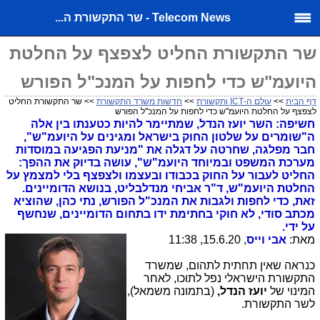
Telecom News - שר התקשורת ה...
שר התקשורת החליט לצפצף על החלטת
היועמ"ש כדי לחפות על המנכ"ל הפורש
דף הבית
>>
עולם ה-ICT ותקשורת
>>
חדשות משרד התקשורת
>> שר התקשורת החליט
לצפצף על החלטת היועמ"ש כדי לחפות על המנכ"ל הפורש
חשיפה: השר יועז הנדל, שמתיימר להיות כטענתו בין אלה
ה"שומרים על שלטון החוק בישראל ומגינים על היועמ"ש",
חבר מפלגה, שחרטה על דגלה את "מניעת הפגיעה במוסדות
מערכת המשפט ובמיוחד היועמ"ש", עושה בדיוק את ההפך:
החליט לעבור על החוק בכבודו ובעצמו ולצפצף בלי למצמץ על
החלטת היועמ"ש, ד"ר אביחי מנדלבליט, בנושא הדומיינים.
זאת, כדי לחפות ולגבות את המנכ"ל הפורש, נתי כהן, שהוציא
מכתב סודי,
לא חוקי בחתימת ידו בתחום הדומיינים,
שנחשף
על ידי.
מאת:
אבי וייס
, 15.6.20, 11:38
כנראה שאין תחתית לתהום, שמשרד
התקשורת הישראלי נפל לתוכו, לאחר
המינוי של
יועז הנדל,
(בתמונה משמאל),
לשר התקשורת.