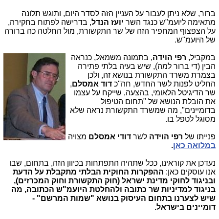
ברור, שלא ניתן לעבור על העניין הזה לסדר היום, ותוגש תלונה
מתאימה ליועמ"ש כנגד השר
יועז הנדל
, בדרישה לפתוח בחקירה,
על הצפצוף המחפיר הזה של שר התקשורת, מול החלטה כה ברורה
של היועמ"ש.
במקביל,
רפי הוידה
, בתמונה משמאל, כנראה
הבין (די ברור למהׂׂ), שיש בעיה בלתי פתירה
בצמרת משרד התקשורת בנושא זה, ולכן
החליט לפנות לשר החדש, חה''כ
דוד אמסלם
,
שר הדיגיטל הלאומי, בהצעה, שייקח על עצמו
את הובלת הנושא של "תחום הטיפול
בדומיינים", מה שמשרד התקשורת נראה שלא
מסוגל לטפל בו.
פנייתו של
רפי הוידה
לשר
דודי אמסלם
מצויה
במלואה כאן
.
נעדכן את קוראינו, ככל שתהיה התפתחות בכיוון הזה, בתחום, שבו
אנו עוסקים כאן:
ההפקרות החוקית הבלתי מתקבלת על הדעת
ובניגוד לחוקי מדינת ישראל (חוק התקשורת וחוק המכרזים),
בניגוד למדיניות שר כתובה ולהחלטת היועמ"ש הכתובה, מה
שיש לצערנו בתחום העיסוק בנושא "שמות המרשם" -
דומיינים בישראל.