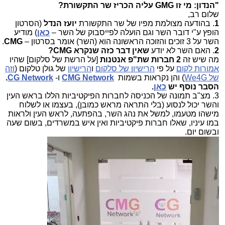
"הנדון: מי זו GMG עליה הכריז שר התקשורת?
שלום רב,
1
. בהודעה מצולמת מפיו של שר התקשורת
יועז הנדל
(הסרטון
הופץ ע"י דובר השר וגם הועלה לפייסבוק של השר –
כאן
) מודיע
השר על 3 זוכים והזוכה הראשונה הוא (השר) אומר בסרטון –
CMG
.
2
. האם השר לא יודע
שאין דבר כזה שנקרא
CMG
?
מה שיש זה
2 חברות שת"פ אנטנות
[על הרשת של סלקום] שהיו
אמורות לקום
על פי
הרישיון של סלקום
ו
הרישיון
של גולן טלקום (
וזה
של We4G
) והן נקראות בשמות
CMG Network
ו-
CG Network
.
הסבר נוסף יש
כאן
.
3. מצ"ב תמונה של הכניסה לחברות הפיקטיביות הללו בראש העין
והשר יכול לנסוע (בלי התראה מראש כמובן), בעצמו או לשלוח
מישהו מטעמו, למשל את נהג השר, בהפתעה, לראש העין ולראות
במו עיניו, שאלו חברות פיקטיביות ואין איש במשרדים, בשום שעה
ובשום יום.