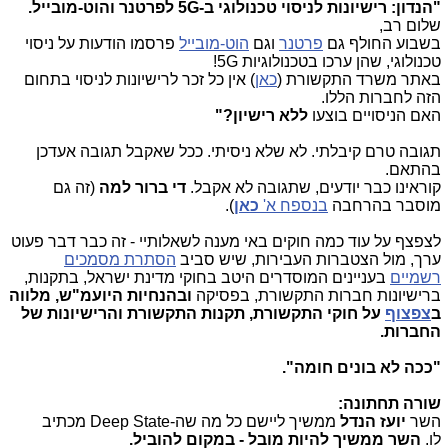
"הנדון: רישיונות לניסוי טכנולוגי ב-5G לפרטנר והוט-מובייל.
שלום רב,
בשבוע החולף גם
פרטנר
וגם
הוט-מובייל
פרסמו הודעות על ניסוי
טכנולוגי, שהן ערכו בטכנולוגיות
5G
!
באתר משרד התקשורת (
כאן
) אין כל זכר לרישיונות לניסוי בתחום
הזה לחברות הללו.
האם הניסויים בוצעו
ללא רישיון?"
תגובה טרם קיבלתי. לא שלא ניסיתי. ככל שאקבל תגובה אעדכן
בהתאם.
קוראינו כבר יודעים, שתגובה לא אקבל.
די ברור למה
(זה גם
מוסבר בהרחבה
בנספח א'
כאן
).
לצפצף על עוד כמה חוקים באי מענה לשאלותיי - זה כבר דבר פעוט
ערך, מול הצטברות העבירות, שיש סביב
הסתרת מסמכים
רשמיים
בעניינים המוסדרים היטב בחוקי מדינת ישראל, בתקנות,
ברישיונות חברות התקשורת, בפסיקה
ובהנחיות היועמ"ש, מלווה
ב
צפצוף
על חוקי התקשורת, תקנות התקשורת והרישיונות של
החברות.
"ככה לא בונים חומה".
שורה תחתונה:
השר
יועז הנדל
ממשיך ליישם כל מה שה-Deep State מכתיב
לו.
השר ממשיך להיות מובל - במקום להוביל.