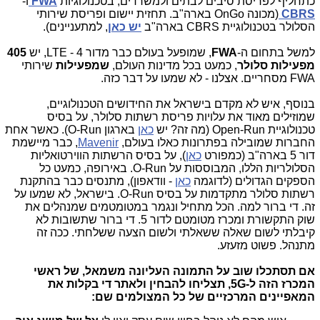
כתחליף לפריסת סיבים לבתים ולמשרדים, בטכנולוגיות
FWA
ו-
CBRS
(מכונה OnGo בארה"ב.
תחזית יישום ופריסת שירותי
הסלולר בטכנולוגיית CBRS בארה"ב
יש כאן
, למתעניינים
).
למשל בתחום ה-
FWA
, שמופעל בעולם כבר מדור 4 - LTE, יש
405
מפעילות סלולר
, כמעט בכל מדינות העולם,
שמפעילות
שירותי
FWA מסחריים. אצלנו - לא שמעו על דבר כזה.
בנוסף, איש לא מקדם בישראל את החידושים הטכנולוגיים,
שמוזילים מאוד את עלויות פריסת רשתות סלולר, על בסיס
טכנולוגיית Open-Run (מה זה? יש
כאן
בארגון O-Run). כאשר אחת
החברות שמובילה בפתרונות כאלו בעולם,
Mavenir
, כבר מיישמת
דור 5 בארה"ב (כמפורט
כאן
), על בסיס הרשתות הווירטואליות
הסלולריות הללו, המבוססות על O-Run. באירופה, כמעט כל
הספקים הגדולים (לדוגמה
כאן
- וודאפון), מתנסים כבר בהתקנת
רשתות סלולר מתקדמות על בסיס O-Run. בישראל, לא שמעו על
זה. די ברור למה. הכל מתחיל ונגמר במטומטמים שמנהלים את
שוק התקשורת ומכרז מטומטם לדור 5. די ברור שתשובות לא
קיבלתי לשום שאלה ששאלתי ולשום הצעה ששלחתי. ככה זה
מתנהל. פשוט מזעזע.
אם תסתכלו שוב על התמונה העליונה משמאל, של ראשי
המכרז הזה ל-5G, תצליחו להבחין ולאתר די בקלות את
המאפיינים המרכזיים של כל המצולמים שם: