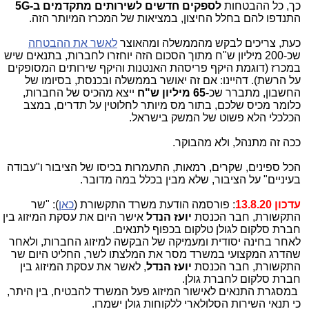
כך, כל ההבטחות
לספקים חדשים לשירותים מתקדמים ב-5G
התנדפו להם בחלל החיצון, במציאות של המכרז המיותר הזה.
כעת, צריכים לבקש מהממשלה ומהאוצר
לאשר את ההבטחה
שכ-200 מיליון ש"ח מתוך הסכום הזה יוחזרו לחברות, בתנאים שיש
במכרז (דוגמת היקף פריסהת האנטנות והיקף שירותים המסופקים
על הרשת). דהיינו: אם זה יאושר בממשלה ובכנסת, בסיומו של
החשבון, מתברר שכ-
65 מיליון ש"ח
ייצא מהכיס של החברות,
כלומר מכיס שלכם, בתור מס מיותר לחלוטין על תדרים, במצב
הכלכלי הלא פשוט של המשק בישראל.
ככה זה מתנהל, ולא מהבוקר.
הכל ספינים, שקרים, רמאות, התעמרות בכיסו של הציבור ו"עבודה
בעיניים" על הציבור, שלא מבין בכלל במה מדובר.
עדכון 13.8.20
: פורסמה הודעת משרד התקשורת (
כאן
): "שר
התקשורת, חבר הכנסת
יועז הנדל
אישר היום את עסקת המיזוג בין
חברת סלקום לגולן טלקום בכפוף לתנאים.
לאחר בחינה יסודית ומעמיקה של הבקשה למיזוג החברות, ולאחר
שהדרג המקצועי במשרד מסר את המלצתו לשר, החליט היום שר
התקשורת, חבר הכנסת
יועז הנדל
, לאשר את עסקת המיזוג בין
חברת סלקום לחברת גולן.
במסגרת התנאים לאישור המיזוג פעל המשרד להבטיח, בין היתר,
כי תנאי השירות הסלולארי ללקוחות גולן ישמרו.