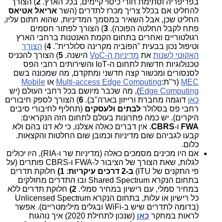
בפריפריה וסתימת חורי כיסוי קיימים, בכל הארץ.
2
) הצורך
להחליט אם בכלל צריך מכרז לתדרים (השר
אריאל אטיאס
החליט שכן, אבל השאיר במסמך המדיניות, שהוא חתום עליו,
פתח לקבל החלטה הפוכה).
3
) הצורך לפתור חסמים
רגולטוריים ואחרים בתחום הקמת האנטנות ברחבי הארץ
וטיפול נכון בבעית "הפוביה מקרינה סלולרית".
4
)
הצורך
האקוטי לשנות
את
מדיניות ה-VoC
הישנה.
5
) הצורך להכניס
טכנולוגיות חדשות לתחום ה-IoT והשירותים רחבי הפס
לסנסורים ומכשור קצה חדשני ומתקדם, מה שמכונה בשם
MEC
(ר"ת:
Multi-access Edge Computing
או
Mobile
Edge Computing
), מה שכבר מיושם בכל רחבי העולם (יש
כאן
דוגמה מחברת ורייזון בארה"ב).
6
) הצורך לספק חיבורים
רחבי פס בסלולר
לבתים ולעסקים
(תחליף לחיבורי סיבים
היקרים). יש כמה פתרונות בעולם לתחום הזה הנקראים:
FWA
ו-
CBRS
. אין דברים כאלה אצלנו, כי לא דנו בהם ולא
קבעו לגביהם שום מדיניות וכמובן שום החלטות והקצאות.
כלום.
אם היו מכינים מסמכים כאלה (מדיניות שר ו-RIA), היו יכולים
לגלות, שאת הצורך של הציבור ל-FWA ו-CBRS פותרים (על
פי התקנים של ITU)
ב-2 דרכים עיקריות
:
1)
חלוקת תדרים
בתחום הנקרא Shared Spectrum ובו התדרים מחולקים
במחיר סמלי, עם רישיון במחיר סמלי.
2)
חלוקת תדרים ללא
כל רישיון או עלות, בתחום הנקרא Unlicensed Spectrum
(בדומה לתדרים שיש ב-WiFi ובגלים מילימטריים). אפשר
לראות במחקר
כאן
(שנכון לתחילת 2020) איך נוהגות