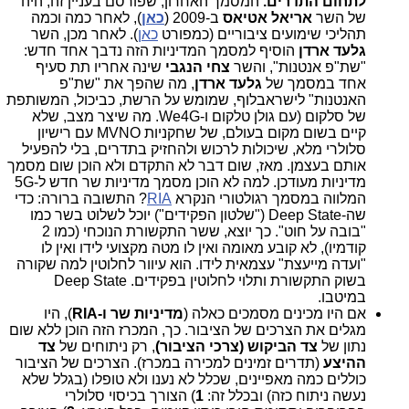
לתחום התדרים.
המסמך האחרון, שפורסם בעניין זה, היה
של השר
אריאל אטיאס
ב-2009 (
כאן
), לאחר כמה וכמה
תהליכי שימועים ציבוריים (כמפורט
כאן
). לאחר מכן, השר
גלעד ארדן
הוסיף למסמך המדיניות הזה נדבך אחד חדש:
"שת"פ אנטנות", והשר
צחי הנגבי
שינה אחריו תת סעיף
אחד במסמך של
גלעד ארדן
, מה שהפך את "שת"פ
האנטנות" לישראבלוף, שמומש על הרשת, כביכול, המשותפת
של סלקום (עם גולן טלקום ו-We4G. מה שיצר מצב, שלא
קיים בשום מקום בעולם, של שחקניות MVNO עם רישיון
סלולרי מלא, שיכולות לרכוש ולהחזיק בתדרים, בלי להפעיל
אותם בעצמן. מאז, שום דבר לא התקדם ולא הוכן שום מסמך
מדיניות מעודכן. למה לא הוכן מסמך מדיניות שר חדש ל-5G
המלווה במסמך רגולטורי הנקרא
RIA
? התשובה ברורה: כדי
שה-Deep State ("שלטון הפקידים") יוכל לשלוט בשר כמו
"בובה על חוט". כך יוצא, ששר התקשורת הנוכחי (כמו 2
קודמיו), לא קובע מאומה ואין לו מטה מקצועי לידו ואין לו
"ועדה מייעצת" עצמאית לידו. הוא עיוור לחלוטין למה שקורה
בשוק התקשורת ותלוי לחלוטין בפקידים. Deep State
במיטבו.
אם היו מכינים מסמכים כאלה (
מדיניות שר ו-RIA
), היו
מגלים את הצרכים של הציבור. כך, המכרז הזה הוכן ללא שום
נתון של
צד הביקוש (צרכי הציבור)
, רק ניתוחים של
צד
ההיצע
(תדרים זמינים למכירה במכרז). הצרכים של הציבור
כוללים כמה מאפיינים, שכלל לא נענו ולא טופלו (בגלל שלא
נעשה ניתוח כזה) ובכלל זה:
1
) הצורך בכיסוי סלולרי