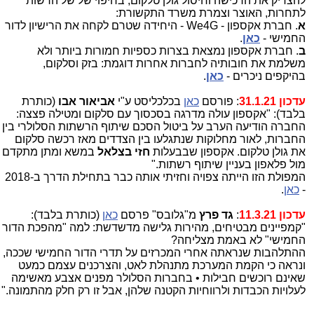
להצדיק את הרכישה וחיסול גולן טלקום, בחיפוי של של הרשות
לתחרות, האוצר וצמרת משרד התקשורת:
א
. חברת אקספון - We4G - היחידה שטרם לקחה את הרישיון לדור
החמישי -
כאן
.
ב
. חברת אקספון נמצאת בצרות כספיות חמורות ביותר ולא
משלמת את חובותיה לחברות אחרות דוגמת: בזק וסלקום,
בהיקפים ניכרים -
כאן
.
עדכון 31.1.21
: פורסם
כאן
בכלכליסט ע"י
אביאור אבו
(כותרת
בלבד): "אקספון עולה מדרגה בסכסוך עם סלקום ומטילה פצצה:
החברה הודיעה הערב על ביטול הסכם שיתוף הרשתות הסלולרי בין
החברות, לאור מחלוקות שנתגלעו בין הצדדים מאז רכשה סלקום
את גולן טלקום. אקספון שבבעלות
חזי בצלאל
במשא ומתן מתקדם
מול פלאפון בעניין שיתוף רשתות."
המפולת הזו הייתה צפויה וחזיתי אותה כבר בתחילת הדרך ב-2018
-
כאן
.
עדכון 11.3.21
:
גד פרץ
מ"גלובס" פרסם
כאן
(כותרת בלבד):
"קמפיינים מבטיחים, מהירות גלישה מדשדשת: למה "מהפכת הדור
החמישי" לא באמת מצליחה?
ההתלהבות שנראתה אחרי המכרזים על תדרי הדור החמישי שככה,
ונראה כי הקמת המערכת מתנהלת לאט, והצרכנים עצמם כמעט
שאינם רוכשים חבילות • בחברות הסלולר מפנים אצבע מאשימה
לעלויות הכבדות ולרווחיות הקטנה שלהן, אבל זו רק חלק מהתמונה."