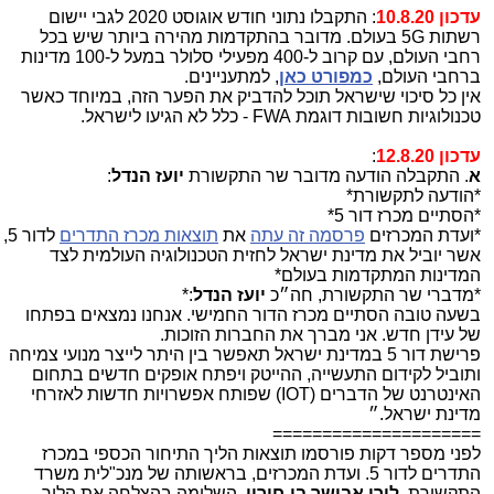
עדכון 10.8.20
: התקבלו נתוני חודש אוגוסט 2020 לגבי יישום
רשתות 5G בעולם. מדובר בהתקדמות מהירה ביותר שיש בכל
רחבי העולם, עם קרוב ל-400 מפעילי סלולר במעל ל-100 מדינות
ברחבי העולם,
כמפורט כאן
, למתעניינים.
אין כל סיכוי שישראל תוכל להדביק את הפער הזה, במיוחד כאשר
טכנולוגיות חשובות דוגמת FWA - כלל לא הגיעו לישראל.
עדכון 12.8.20
:
א
. התקבלה הודעה מדובר שר התקשורת
יועז הנדל
:
*הודעה לתקשורת*
*הסתיים מכרז דור 5*
*ועדת המכרזים
פרסמה זה עתה
את
תוצאות מכרז התדרים
לדור 5,
אשר יוביל את מדינת ישראל לחזית הטכנולוגיה העולמית לצד
המדינות המתקדמות בעולם*
*מדברי שר התקשורת, חה״כ
יועז הנדל
:*
בשעה טובה הסתיים מכרז הדור החמישי. אנחנו נמצאים בפתחו
של עידן חדש. אני מברך את החברות הזוכות.
פרישת דור 5 במדינת ישראל תאפשר בין היתר לייצר מנועי צמיחה
ותוביל לקידום התעשייה, ההייטק ויפתח אופקים חדשים בתחום
האינטרנט של הדברים (IOT) שפותח אפשרויות חדשות לאזרחי
מדינת ישראל.״
=====================
לפני מספר דקות פורסמו תוצאות הליך התיחור הכספי במכרז
התדרים לדור 5. ועדת המכרזים, בראשותה של מנכ"לית משרד
התקשורת,
לירן אבישר בן-חורין
, השלימה בהצלחה את הליך