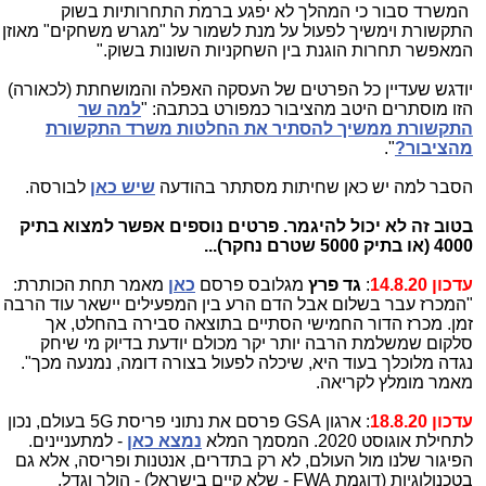
המשרד סבור כי המהלך לא יפגע ברמת התחרותיות בשוק
התקשורת וימשיך לפעול על מנת לשמור על "מגרש משחקים" מאוזן
המאפשר תחרות הוגנת בין השחקניות השונות בשוק."
יודגש שעדיין כל הפרטים של העסקה האפלה והמושחתת (לכאורה)
הזו מוסתרים היטב מהציבור כמפורט בכתבה: "
למה שר
התקשורת ממשיך להסתיר את החלטות משרד התקשורת
מהציבור?
".
הסבר למה יש כאן שחיתות מסתתר בהודעה
שיש כאן
לבורסה.
בטוב זה לא יכול להיגמר. פרטים נוספים אפשר למצוא בתיק
4000 (או בתיק 5000 שטרם נחקר)...
עדכון 14.8.20
:
גד פרץ
מגלובס פרסם
כאן
מאמר תחת הכותרת:
"המכרז עבר בשלום אבל הדם הרע בין המפעילים יישאר עוד הרבה
זמן. מכרז הדור החמישי הסתיים בתוצאה סבירה בהחלט, אך
סלקום שמשלמת הרבה יותר יקר מכולם יודעת בדיוק מי שיחק
נגדה מלוכלך בעוד היא, שיכלה לפעול בצורה דומה, נמנעה מכך".
מאמר מומלץ לקריאה.
עדכון 18.8.20
: ארגון GSA פרסם את נתוני פריסת 5G בעולם, נכון
לתחילת אוגוסט 2020. המסמך המלא
נמצא כאן
- למתעניינים.
הפיגור שלנו מול העולם, לא רק בתדרים, אנטנות ופריסה, אלא גם
בטכנולוגיות (דוגמת FWA - שלא קיים בישראל) - הולך וגדל.