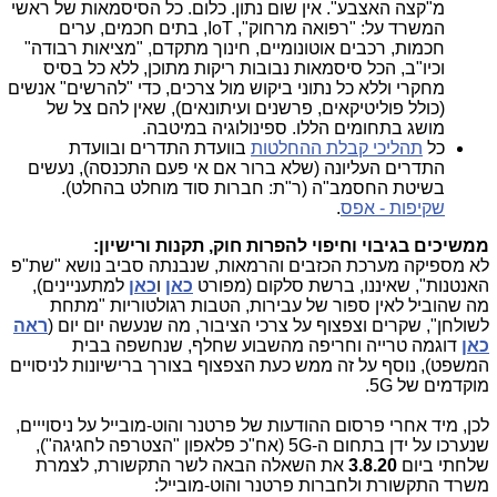
מ"קצה האצבע". אין שום נתון. כלום. כל הסיסמאות של ראשי
המשרד על: "רפואה מרחוק", IoT, בתים חכמים, ערים
חכמות, רכבים אוטונומיים, חינוך מתקדם, "מציאות רבודה"
וכיו"ב, הכל סיסמאות נבובות ריקות מתוכן, ללא כל בסיס
מחקרי וללא כל נתוני ביקוש מול צרכים, כדי "להרשים" אנשים
(כולל פוליטיקאים, פרשנים ועיתונאים), שאין להם צל של
מושג בתחומים הללו. ספינולוגיה במיטבה.
כל
תהליכי קבלת ההחלטות
בוועדת התדרים ובוועדת
התדרים העליונה (שלא ברור אם אי פעם התכנסה), נעשים
בשיטת החסמב"ה (ר"ת: חברות סוד מוחלט בהחלט).
שקיפות - אפס
.
ממשיכים בגיבוי וחיפוי להפרות חוק, תקנות ורישיון:
לא מספיקה מערכת הכזבים והרמאות, שנבנתה סביב נושא "שת"פ
האנטנות", שאיננו, ברשת סלקום (מפורט
כאן
ו
כאן
למתעניינים),
מה שהוביל לאין ספור של עבירות, הטבות רגולטוריות "מתחת
לשולחן", שקרים וצפצוף על צרכי הציבור, מה שנעשה יום יום (
ראה
כאן
דוגמה טרייה וחריפה מהשבוע שחלף, שנחשפה בבית
המשפט), נוסף על זה ממש כעת הצפצוף בצורך ברישיונות לניסויים
מוקדמים של 5G.
לכן, מיד אחרי פרסום ההודעות של פרטנר והוט-מובייל על ניסוייים,
שנערכו על ידן בתחום ה-5G (אח"כ פלאפון "הצטרפה לחגיגה"),
שלחתי ביום
3.8.20
את השאלה הבאה לשר התקשורת, לצמרת
משרד התקשורת ולחברות פרטנר והוט-מובייל: