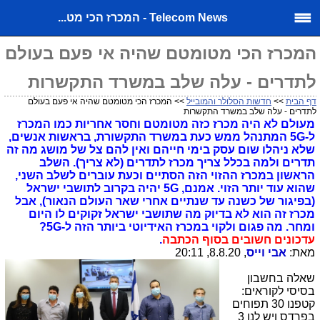
Telecom News - המכרז הכי מט...
המכרז הכי מטומטם שהיה אי פעם בעולם
לתדרים - עלה שלב במשרד התקשרות
דף הבית
>>
חדשות הסלולר והמובייל
>> המכרז הכי מטומטם שהיה אי פעם בעולם
לתדרים - עלה שלב במשרד התקשרות
מעולם לא היה מכרז כזה מטומטם וחסר אחריות כמו המכרז
ל-5G המתנהל ממש כעת במשרד התקשורת, בראשות אנשים,
שלא ניהלו שום עסק בימי חייהם ואין להם צל של מושג מה זה
תדרים ולמה בכלל צריך מכרז לתדרים (לא צריך). השלב
הראשון במכרז ההזוי הזה הסתיים וכעת עוברים לשלב השני,
שהוא עוד יותר הזוי. אמנם, 5G יהיה בקרוב לתושבי ישראל
(בפיגור של כשנה עד שנתיים אחרי שאר העולם הנאור), אבל
מכרז זה הוא לא בדיוק מה שתושבי ישראל זקוקים לו היום
ומחר.
מה
פגום ולקוי במכרז האידיוטי ביותר הזה ל-5G?
עדכונים חשובים בסוף הכתבה
.
מאת:
אבי וייס
, 8.8.20, 20:11
שאלה בחשבון
בסיסי לקוראים:
קטפנו 30 תפוחים
בפרדס ויש לנו 3