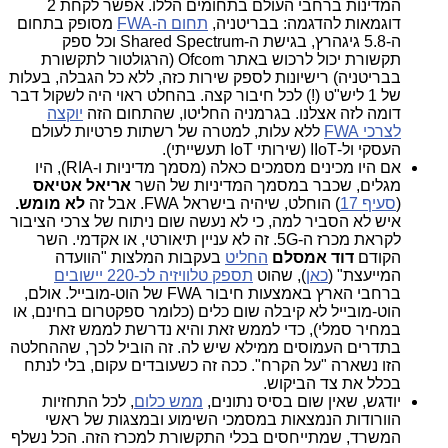
המדינות ברחבי העולם בתחומים הללו. אפשר לקחת 2
דוגמאות להדגמה: בבריטניה,
תחום ה-FWA
מסופק בתחום
ה-5.8 גיגהרץ, בגישת ה-Shared Spectrum וכל ספק
תקשורת יכול לרכוש באתר Ofcom (הרגולטור לתקשורת
בבריטניה) רישיונות לספק שירות כזה, ללא כל הגבלה, בעלות
של 1 ליש"ט (!) לכל חיבור קצה. בהחלט ראוי היה לשקול דבר
דומה לזה אצלנו. בגרמניה החליטו, שהתחום הזה
יוקצה
לצרכי FWA
ללא עלות, למטרה של רשתות פרטיות לעולם
העסקי ול-IIoT (שירותי IoT תעשייתי).
אם היו מכינים מסמכים כאלה (מסמך מדיניות ו-RIA), היו
מגלים, שכבר במסמך המדיניות של השר
אריאל אטיאס
(
סעיף 17
) הוחלט, שיהיה בישראל FWA. אבל זה
לא מומש.
איש לא הסביר למה, כי לא נעשה שום ניתוח של צרכי הציבור
לקראת מכרז ה-5G. זה לא עניין תיאורטי, או אקדמי. השר
הקודם
דוד אמסלם
החליט
בעקבות המלצות "הוועדה
המייעצת" (
כאן
), שהוט
תספק טלוויזיה לכ-220 יישובים
ברחבי הארץ באמצעות חיבור FWA של הוט-מובייל. אולם,
הוט-מובייל לא קיבלה שום כלים (כלומר ספקטרום בחינם, או
במחיר סמלי), כדי לממש זאת והיא נדרשת לממש זאת
בתדרים העמוסים ממילא שיש לה. זה הוביל לכך, שההחלטה
הזו נשארה "על הקרח". ככה זה כשעובדים עקום, בלי לנתח
בכלל את צד הביקוש.
יודגש, שאין שום בסיס נתונים,
ממש כלום
, לכל התחזיות
הוורודות הנמצאות במסמכי השימוע ובמצגות של ראשי
המשרד, שמתייחסים בכלי התקשורת למכרז הזה. הכל נשלף