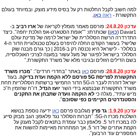
למה חשוב לקבל החלטות רק על בסיס מידע מוצק, ובמיוחד בעולם
התקשורת -
ראה
כאן
.
עדכון 24.8.20
: פורסם מאמר מומלץ לקריאה של
ארז רביב
ב-
Davar1 (
כאן
) שכותרתו: ""אומת הסטארט-אפ הולכת יחפה". כיצד
התדרדרה הרשת הסלולרית של ישראל לרמה של מדינת עולם
שלישי? בעשור הקודם החלה להיפרס בעולם טכנולוגיית הדור ה-4
בסלולר - לישראל היא נכנסה רק ב-2016 | כך גורם מבנה שוק
הסלולר בישראל לפיגור של מעל עשור במענה לצרכי האוכלוסייה,
בשם הדילים הזולים ובגיבוי מלא של משרד התקשורת."
עדכון 28.8.20
: פורסם
כאן
באתר "בחדרי חרדים": "
מכרז משרד
התקשורת לפריסת 5G פורסם ללא הקמת ועדת בדיקה
. בעוד
ישראל דוהרת לעבר ה-5G הדור החמישי ברשתות הסלולריות תחת
משרד התקשורת שבנמצא בידי השר
יועז הנדל
, דו"ח שהזמין ח"כ
מ'יש עתיד', מגלה כי
לא הוקמה וועדה שתבחן את התקנים
והסטנדרטים הקיימים כפי שסוכם
".
עדכון 1.9.20
:
גד פרץ
מגלובס פרסם
כאן
ידיעה נוספת בנושא
השלכות מכרז ה-5G: "חברות הסלולר נגד פלאפון: הגב מבזק סייע
לה במכרז דור 5. פלאפון כבר עומדת בתנאים לקבל מענק על
הקמת אתרים של דור 5, אך המתחרות מאיימות להשוות את
המספרים עוד הרבעון".