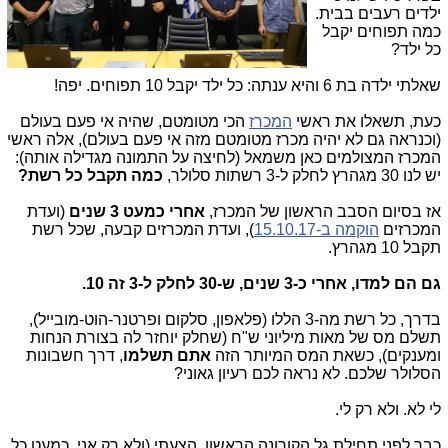
ילדים רעבים בבית.
כמה תפוחים יקבל
כל ילד?
שאלתי ילדה בת 6 והיא ענתה: כל ילד יקבל 10 תפוחים. יפה!
כעת, תשאלו את ראשי
המכרז
הכי מטומטם, שהיה אי פעם בעולם
(וכנראה גם לא יהיה מכרז מטומטם מזה אי פעם בעולם), אלה ראשי
המכרז המצולמים כאן משמאל (לחיצה על התמונה מגדילה אותה):
יש לנו 30 מגהרץ לחלק ל-3 רשתות סלולר,
כמה תקבל כל רשת?
אז בסיום הסבב הראשון של המכרז,
אחרי כמעט 3 שנים
(ועדת
המכרזים
הוקמה ב-15.10.17
), ועדת המכרזים קבעה, שכל רשת
תקבל 10 מגהרץ.
גם הם למדו, אחרי כ-3 שנים,
ש-30 לחלק ל-3 זה 10.
בדרך, כל רשת מה-3 הללו (פלאפון, סלקום ופרטנר-הוט-מובייל),
תשלם מס של מאות מיליוני ש"ח (שחלק יוחזר לה בצורת הנחות
ומענקים), כשאת המס המיותר הזה
אתם תשלמו
, דרך חשבונות
הסלולר שלכם. לא נראה לכם רעיון גאוני?
לי לא. ולא רק לי.
כבר לפני תחילת גל הקורונה הראשון, הצעתי (ולא רק אני, כמעט כל