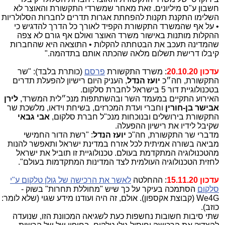
חשבון ע"ס מיליונים. זאת מאחר שמשרדי התקשורת והאוצר לא
השלימו התקנת תקנות להפחתת אגרות תדרים לחברות הסלולריות
• על אף שהמשרד התקשורת הקפיד לאורך כל הדרך להדגיש כי
ההקלות מותנות באישור משרד האוצר ואולם אף גורם לא צפה
שהמדינה תעכב את הבטחתה להקלות • התוצאה היא שהחברות
קיבלו דרישת תשלום מלאה שהכתה אותם בתדהמה."
עדכון 20.10.20
: משרד התקשורת
פרסם
(כותרת בלבד): "שר
התקשורת, חה״כ
יועז הנדל
, העניק היום רישיון להפעלת תדרים
בטכנולוגיית דור 5 בישראל לחברת סלקום.
האירוע התקיים במעמד השר ובהשתתפות מנכ״לית המשרד,
לירן
אבישר בן-חורין
וחברי ועדת המכרזים, בשיחת וידאו, מלשכת שר
התקשורת בירושלים ובנוכחות מנכ"ל חברת סלקום,
אבי גבאי
שקיבל לידיו את רישיון ההפעלה.
מדברי שר התקשורת, חה"כ
יועז הנדל
: "רשת הדור החמישי
מביאה בשורה אמיתית לכל אזרח במדינת ישראל ותאפשר להנות
מהטכנולוגיה המתקדמת בעולם. טכנולוגיית זו תוביל את ישראל
לחזית הטכנולוגיה העולמית לצד המדינות המתקדמות בעולם".
עדכון 15.11.20
: ההחלטה
לאשר את הרכישה של גולן טלקום ע"י
סלקום
הסתמכה בעיקר על כך שיש "מחוללת תחרות" בשוק -
We4G (קבוצת אקספון). אולם, זה היה ועודנו מידע שגוי (שלא לומר:
כוזב).
שתי סיבות חשובות נחשפות כעת לשגיאה המכוונת הזו, שנועדה