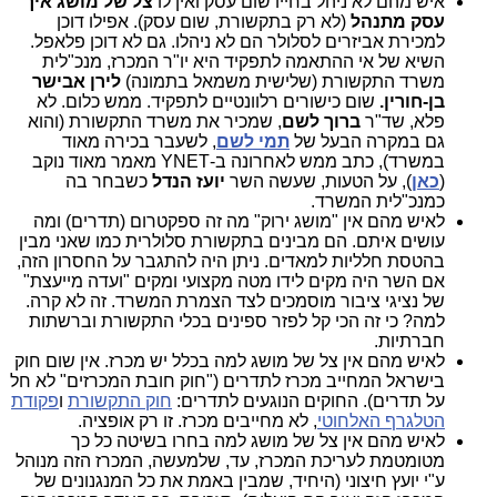
איש מהם לא ניהל בחייו שום עסק ואין לו
צל של מושג איך
עסק מתנהל
(לא רק בתקשורת, שום עסק). אפילו דוכן
למכירת אביזרים לסלולר הם לא ניהלו. גם לא דוכן פלאפל.
השיא של אי ההתאמה לתפקיד היא יו"ר המכרז, מנכ"לית
משרד התקשורת (שלישית משמאל בתמונה)
לירן אבישר
בן-חורין.
שום כישורים רלוונטיים לתפקיד. ממש כלום. לא
פלא, שד"ר
ברוך לשם
, שמכיר את משרד התקשורת (והוא
גם במקרה הבעל של
תמי לשם
, לשעבר בכירה מאוד
במשרד), כתב ממש לאחרונה ב-YNET מאמר מאוד נוקב
(
כאן
), על הטעות, שעשה השר
יועז הנדל
כשבחר בה
כמנכ"לית המשרד.
לאיש מהם אין "מושג ירוק" מה זה ספקטרום (תדרים) ומה
עושים איתם. הם מבינים בתקשורת סלולרית כמו שאני מבין
בהטסת חלליות למאדים. ניתן היה להתגבר על החסרון הזה,
אם השר היה מקים לידו מטה מקצועי ומקים "ועדה מייעצת"
של נציגי ציבור מוסמכים לצד הצמרת המשרד. זה לא קרה.
למה? כי זה הכי קל לפזר ספינים בכלי התקשורת וברשתות
חברתיות.
לאיש מהם אין צל של מושג למה בכלל יש מכרז. אין שום חוק
בישראל המחייב מכרז לתדרים ("חוק חובת המכרזים" לא חל
על תדרים). החוקים הנוגעים לתדרים:
חוק התקשורת
ו
פקודת
הטלגרף האלחוטי
, לא מחייבים מכרז. זו רק אופציה.
לאיש מהם אין צל של מושג למה בחרו בשיטה כל כך
מטומטמת לעריכת המכרז, עד, שלמעשה, המכרז הזה מנוהל
ע"י יועץ חיצוני (היחיד, שמבין באמת את כל המנגנונים של