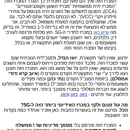
המכרז הזה ואיך הם פועלים). תזכורת: כך הוגדר המכרז הזה:
"המכרז יהיה ממשפחת "מכרזי השעון הקומבינטוריים"
(CCA), הסכום לתשלום של הזוכים יהיה מבוסס על מחירי
פיתרון ויקרי (VCC)". לא הבנתם כלום? אתם לא לבד. גם
אלה, שמצולמים בתמונה למעלה משמאל, לא הבינו. אני
ממש לא המצאתי את זה וזו לא בדיחה ל-1 באפריל. זה בדיוק
מה
שיש כאן
במכרז לתדרי ה-5G. חוץ מלתת פרנסה לעורכי
דין, כלכלנים, רואי חשבון ושאר יועצים ובעלי מקצוע
משועממים - אין שום תועלת לשוק התקשורת, או בכלל,
בקיומו של המכרז ההזוי הזה.
יודגש, שאין לשר תקשורת,
יועז הנדל,
ולמנכ"לית הנוכחית שום
קשר למכרז הזה, מלבד הפרחת ספינים וייחוס לעצמם איזה השגים
מדומים בנושא, שאין להם צל של מושג מה הוא. המכרז הזה תוכנן
ויצא לדרך ע"י שרי התקשורת הקודם והקודם לו (
איוב קרא
ו
דודי
אמסלם
), ביוזמת המנכ"ל הקודם (
נתי כהן
) וכמה פקידים
משועממים וחסרי כל הבנה (כמו המנכ"ל) במשרד האוצר, שהחליטו
לשגע את חברות הסלולר במכרז מסובך ביותר, הזוי ומיותר
לחלוטין. עוד פרטים -
כאן
,
כאן
ו
כאן
.
מה עוד פגום ולקוי במכרז האידיוטי ביותר הזה ל-5G?
הכל.
ופרטנו את זה בעשרות כתבות. כאן אזכיר ואחדד כמה נקודות
הכי חשובות:
המכרז הזה פורסם בלי
מסמך מדיניות שר \ ממשלה