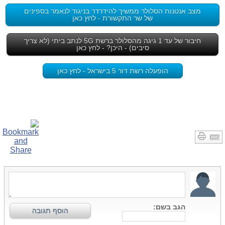
מצב אנטנות הסלולר ממשיך להידרדר בניגוד לנאמר בספינים
של שר התקשורת - לחץ כאן
חיבור של עד 1 גיגה מהסלולר ברשת 5G לנתב ביתי (לא צריך
סיבים) - היכן? - לחץ כאן
הופעלה רשת דור 5 בישראל - לחץ כאן