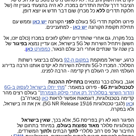
הציבור דרך עלויות התדרים במכרז. לא היה בהצעתי בעניין זה (של
חלוקת תדרים
ללא
כל מכרז) שום דבר חדש או יוצא דופן.
פירוט חלוקת תדרי 5G בעולם
לפני
הקורונה
יש כאן
וממש עם
תחילת תקופת הקורונה
יש כאן
- למתעניינים.
בכל מקרה, גם אחרי שהתדרים יחולקו לזוכים במכרז (כולם יזכו, אל
חשש) ויתחיל השירות של 5G בישראל, אנו עדיין נמצא
בפיגור
של
בין שנה עד שנתיים אחרי רוב עולם הנאור,
כמפורט
כא
ן
.
כרגע, ישראל ממוקמת
במקום ה-92
בעולם בביצועי רשתות
הסלולר. המכרז ל-5G ותחילת השירות לא יקדם אותנו הרבה בדירוג
העולמי הזה, כי העולם רץ קדימה - הרבה לפנינו.
אגב, בעולם כבר נמצאים
בתחילת ההכנות
לטכנולוגיית
6G
- פירוט במאמר: "
מתי יחלו בישראל לעסוק ב-6G
(הדור השישי בסלולר)? רק אחרי סילוק הצמרת!
" בעולם רצים מהר
קדימה בטכנולוגיות, דוגמאות אפשר לראות
כאן
(בארה"ב)
ו
כאן
(לגבי טכנולוגיות
5G NR Release 15\16).
אין את זה בישראל,
ולא במקרה.
הפיגור הוא לא רק בפריסת 5G, אלא בכך,
שאין בישראל
טכנולוגיות סלולר
מאוד נפוצות בעולם
, במיוחד בתחום של
החיבור של פס רחב סלולרי
לתוך
הבתים
ולתוך
המשרדים,