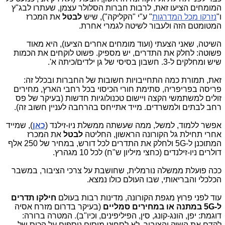
המומחים הציעו זאת, לרבות חברות הסלולר עצמן, שעתרו לבג"ץ
ו"
נזרקו מכל המדרגות
" ע"י "הקליקה"), שיש
לבטל
את המכרז
המטומטם הזה ולעבור לשיטה לגמרי אחרת.
השיטה, שאני הצעתי (ועוד מומחים אחרים הציעו), היא מאוד
פשוטה: לחלק את התדרים, יש מספיק. פשוט לוקחים את הכמות
שיש ומחלקים ל-3. חשבון בסיסי של גן ילדים/כיתה א'.
זאת, תמורת כמה התחייבויות חשובות של החברות ובכלל זה:
פריסה בפריפריה, סתימת חורי הכיסוי בכל רחבי הארץ, מחירים
זולים למשתמשי הקצה ויישום טכנולוגיות חדשות (בעיקר של פס
רחב לבתים ולמשרדים. מייד אתייחס בהרחבה לעניין חשוב זה).
אפשר ללמוד, למשל, ממה שעשתה ממשלת ניו-זילנד (
כאן
), שמייד
אחרי תחילת גל הקורונה הראשון, החליטה
לבטל
את המכרז
המתוכנן ל-5G ולחלק את התדרים לכל דורש, במחיר של 250 אלף
דולרים ניו-זילנדים (כחצי מיליון ש"ח) לכל 10 מגהרץ.
ככה פועלת ממשלה נורמלית, שחושבת על צרכי הציבור, במשבר
הכלכלי והבריאותי, שבו העולם כולו נמצא.
עוד לפני פרוץ מגפת הקורונה, מדינות רבות בעולם
חילקו תדרים
ל-5G במתנה או במחירים סמליים
(בעיקר בדרום מזרח אסיה
דוגמת: יפן, הונג-קונג, סין, הפיליפינים, וכיו"ב). המטרה ברורה:
לקדם את השוק והציבור. לא לסחוט מיסים נוספים על הכיס של