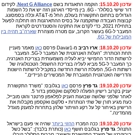
עדכון 15.10.20
: הוקמה התאגדות בשם
Next G Alliance
, לקידום
דור שישי בסלולר - 6G. בין מייסדי הארגון הזה יש את כל השמות
הגדולים בתחום התקשורת בעולם, החל מ-AT&T וכלה בסמסונג.
קבוצות העבודה שתוקמנה על בסיס ההתארגנות הזו תחלנה לפעול
בתחילת 2021, כדי לקדם את התקינה והסטנדרטים לקראת
המעבר ל-6G בעשור הקרוב, עם מטרה מוצהרת
שארה"ב תהיה בין
המובילות של 6G.
עדכון 18.10.20
:
ארז רביב
מ-Davar1 פרסם
כאן
מאמר מעניין
תחת הכותרת: "העלות האנרגטית של המעבר ל-5G. המעבר
לרשתות הדור החמישי יביא לעליה משמעותית בצריכת האנרגיה.
כך המעבר ל-5G מביא לעליה בצריכת החשמל: הטכנולוגיה של
רשתות ה-5G, הפעלת הרשת החדשה במקביל לרשתות הישנות
והדרישה האנרגטית המוגברת של המכשירים הניידים."
עדכון 19.10.20
:
גד פרץ
פרסם
כאן
בגלובס: "משרד התקשורת
יעניק בקרוב רישיון הפעלה לסלקום ואקספון בדור 5.
לאחר שלפני שלושה שבועות העניק לפלאפון פרטנר והוט מובייל,
כעת מגיע תורן של שתי הנותרות • סלקום ואקספון מקבלות את
הרישיון באיחור קל על רקע הוויתור שלהן בתחרות למענק מוגדל
מהמדינה."
עדכון 19.10.20
: ככה המכרז
ההזוי ביותר
שהיה אי פעם בישראל
התנהל:
גד פרץ
בגלובס חושף
כאן
(כותרת בלבד): "בשל כשל
בירוקרטי של משרד התקשורת והאוצר: חברות הסלולר קיבלו