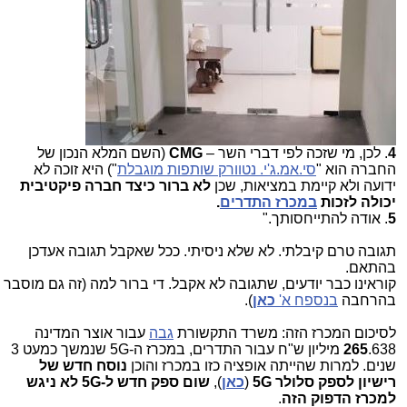
4
. לכן, מי שזכה לפי דברי השר –
CMG
(השם המלא הנכון של
החברה הוא "
סי.אמ.ג'י. נטוורק שותפות מוגבלת
") היא זוכה לא
ידועה ולא קיימת במציאות, שכן
לא ברור כיצד חברה פיקטיבית
יכולה לזכות
במכרז התדרים
.
5
. אודה להתייחסותך."
תגובה טרם קיבלתי. לא שלא ניסיתי. ככל שאקבל תגובה אעדכן
בהתאם.
קוראינו כבר יודעים, שתגובה לא אקבל. די ברור למה (זה גם מוסבר
בהרחבה
בנספח א'
כאן
).
לסיכום המכרז הזה: משרד התקשורת
גבה
עבור אוצר המדינה
265
.638 מיליון ש"ח עבור התדרים, במכרז ה-5G שנמשך כמעט 3
שנים. למרות שהייתה אופציה כזו במכרז והוכן
נוסח חדש של
רישיון לספק סלולר 5G
(
כאן
),
שום ספק חדש ל-5G לא ניגש
למכרז הדפוק הזה
.