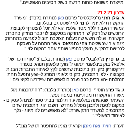
ומייצרת משוואת כוחות חדשה בשוק הסיבים האופטיים."
עדכון 21.2.21
:
א
.
גולן חזני
מ"כלכלסיט" פרסם
כאן
(כותרת בלבד): "משרד
התקשורת לא יתיר ל
רמי לוי
לשלוט גם בסלקום.
המשרד העביר
ללוי
מסר שלפיו הוא לא יוכל להצטרף לקבוצת
הרוכשים של דסק"ש, המחזיקה בסלקום;
לוי
כבר מחזיק בחברת
תקשורת, ועולה חשש שהבעלות הצולבת תוביל לפגיעה בתחרות;
מגה אור שבשליטת
צחי נחמיאס
, אשר חתמה על העסקה
לרכישת דסק"ש, תאלץ לחפש שותף אחר במקום
לוי
."
ב
.
גד פרץ
מ"גלובס" פרסם
כאן
(כותרת בלבד): "סוף דרכה של
אלפא? בזק בינלאומי תמוזג ל־yes; פלאפון תנוהל בנפרד
דירקטוריון בזק ידון בתוכנית שתשים לקץ לאיחוד החברות הבנות
בקבוצה • לפי התוכנית, בזק בינלאומי תמוזג ל–yes ותפעל תחת
הנהלתה •העובדים כבר נערכים לאפשרות שיידרשו לקיצוצים."
ג
.
גד פרץ
הוסיף ופרסם
כאן
(כותרת בלבד): "ההתחכמות מול
משרד התקשורת מסתיימת במפח נפש.
השגיאה שנעשתה באלפא עוד תילמד בבתי ספר למינהל עסקים •
במקום לסגת ולתכנן מסלול מחדש, חשבו הוגי התוכנית שהם
מתחכמים למשרד התקשורת: "לא מאפשרים לנו מיזוג - נלך
לאיחוד תפעולי"."
הערה:
חזיתי זאת מזמן
וקראתי מזמן להתפטרותו של מנכ"ל