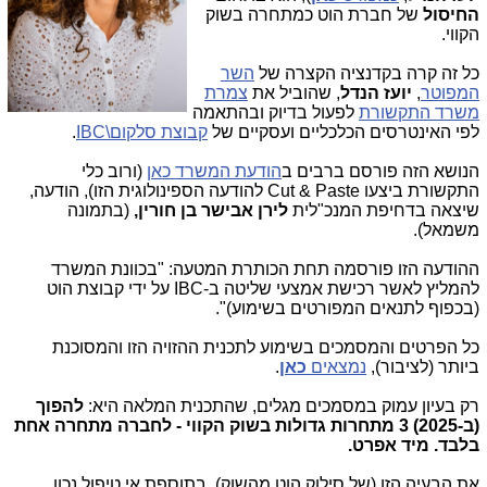
החיסול
של חברת הוט כמתחרה בשוק
הקווי.
כל זה קרה בקדנציה הקצרה של
השר
המפוטר
,
יועז הנדל
, שהוביל את
צמרת
משרד התקשורת
לפעול בדיוק ובהתאמה
לפי האינטרסים הכלכליים ועסקיים של
קבוצת סלקום\IBC
.
הנושא הזה פורסם ברבים ב
הודעת המשרד כאן
(ורוב כלי
התקשורת ביצעו Cut & Paste להודעה הספינולוגית הזו), הודעה,
שיצאה בדחיפת המנכ"לית
לירן אבישר בן חורין,
(בתמונה
משמאל).
ההודעה הזו פורסמה תחת הכותרת המטעה: "בכוונת המשרד
להמליץ לאשר רכישת אמצעי שליטה ב-IBC על ידי קבוצת הוט
(בכפוף לתנאים המפורטים בשימוע)".
כל הפרטים והמסמכים בשימוע לתכנית ההזויה הזו והמסוכנת
ביותר (לציבור),
נמצאים
כאן
.
רק בעיון עמוק במסמכים מגלים, שהתכנית המלאה היא:
להפוך
(ב-2025) 3 מתחרות גדולות בשוק הקווי - לחברה מתחרה אחת
בלבד. מיד אפרט.
את הבעיה הזו (של סילוק הוט מהשוק), בתוספת אי טיפול נכון