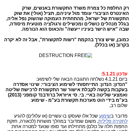
רק החלפת כל צמרת משרד התקשורת באנשים, שרק
האינטרס הציבורי עומד מול עיניהם, תציל (אולי) את שוק
התקשורת של ישראל, מהתחתית העמוקה שהשוק נפל אליה,
בגלל מנהלים כושלים ומכשילים ורגולציה מוטעית מיסודה,
שבה "איש הישר בעיניו ייעשה" והכאוס הוא הנורמה.
כמובן, שיש צורך בהקמת "רשות לתקשורת", אבל זה לא יקרה
בקרוב (או בכלל).
עדכון 5.1.21
:
ביום 4.1.21 נשלחה התגובה הבאה שלי לשימוע:
"הנדון: הנדון: התייחסותי לשימוע הציבורי: שינוי אסדרה
בעקבות בקשה לקבלת אישור שר התקשורת לרכישת שליטה
ואמצעי שליטה באיי. בי. סי איזראל ברודבנד קומפני (2013)
בע"מ בידי הוט מערכות תקשורת בע"מ - שימוע
שלום רב,
מדובר ב
שימוע
שכל אלו שעסקו בו עשויים (או עלולים) להגיע
לחקירה פלילית
, משום שמדובר במהלך מושחת (לכאורה, חזקת
החפות חלה על כולם) מתחילתו ועד סופו שנועד למטרה אחת: