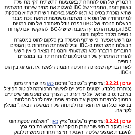
התמריץ של הוט להתחרות באמצעות התשתית הקיימת שלה.
באופן דומה, התמריץ של IBC להעלות את מחיר שירותי התשתית
שהיא מוכרת בסיטונאות או לפגוע באיכות השירות שהיא מספקת
למתחרותיה של הוט אינו משתנה משמעותית וזאת נוכח מבנה
הבעלות הנוכחי של IBC ובפרט גודל האחזקה של הוט במניות
IBC, וכן נוכח התמריץ המובנה שיש ל-IBC להתקשר עם לקוחות
נוספים מלבד סלקום והוט.
גם חשש אפשרי כי שיתוף הפעולה בין סלקום להוט במסגרת
הבעלות המשותפת ב-IBC יוביל להפחתת התחרות בין הגופים
החוברים התברר כלא משמעותי והממונה מצאה כי אין חשש
להורדת התמריץ של הוט וסלקום להתחרות זו בזו במוצרים
נוספים.
לאור הבדיקה שנערכה החליטה הממונה לאשר את המיזוג בין הוט
ו-IBC.
עדכון 3.2.21
:
גד פרץ
ב"גלובס" פרסם
כאן
מה שחזיתי מזמן
(כותרת בלבד): "קטנים הסיכויים לאישור הרפורמה לביטול הפיצול
באינטרנט בישראל. על פי הערכות, הצורך בשימוע משני שיסתיים
בסמוך לבחירות מקטין את הסיכוי שניתן יהיה לקבל החלטות
בנושא וככל הנראה הוא יונח לפתחה של הממשלה הבאה." מומלץ
לקריאה.
עדכון 8.2.21
:
גד פרץ
מ"גלובס" צייץ
כאן
: "הושלמה עסקת הוט
IBC בעקבות האישור שנתן הבוקר שר התקשורת
בני גנץ
להעברת אמצעי שליטה. העסקה תייצר תחרות ממשית לבזק