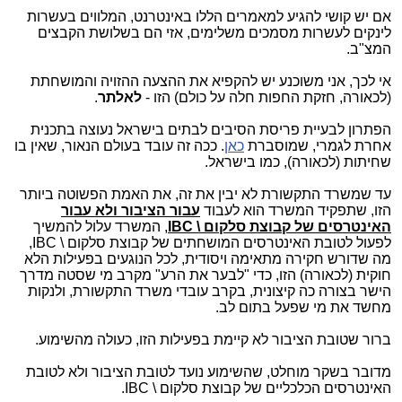
אם יש קושי להגיע למאמרים הללו באינטרנט, המלווים בעשרות
לינקים לעשרות מסמכים משלימים, אזי הם בשלושת הקבצים
המצ"ב.
אי לכך, אני משוכנע יש להקפיא את ההצעה ההזויה והמושחתת
(לכאורה, חזקת החפות חלה על כולם) הזו -
לאלתר
.
הפתרון לבעיית פריסת הסיבים לבתים בישראל נעוצה בתכנית
אחרת לגמרי, שמוסברת
כאן
. ככה זה עובד בעולם הנאור, שאין בו
שחיתות (לכאורה), כמו בישראל.
עד שמשרד התקשורת לא יבין את זה, את האמת הפשוטה ביותר
הזו, שתפקיד המשרד הוא לעבוד
עבור הציבור ולא עבור
האינטרסים של קבוצת סלקום \
IBC
, המשרד עלול להמשיך
לפעול לטובת האינטרסים המושחתים של קבוצת סלקום \
IBC
,
מה שדורש חקירה מתאימה ויסודית, לכל הנוגעים בפעילות הלא
חוקית (לכאורה) הזו, כדי "לבער את הרע" מקרב מי שסטה מדרך
הישר בצורה כה קיצונית, בקרב עובדי משרד התקשורת, ולנקות
מחשד את מי שפעל בתום לב.
ברור שטובת הציבור לא קיימת בפעילות הזו, כעולה מהשימוע.
מדובר בשקר מוחלט, שהשימוע נועד לטובת הציבור ולא לטובת
האינטרסים הכלכליים של קבוצת סלקום \
IBC
.