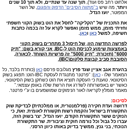
אלחוט רחב פס ועוד),
תוך שנה עד שנתיים, ולא
תוך 10 שנים
ויותר
, מה שיש
ב"מתווה הסיבים" הדפוק והפגום
, של השר
המפוטר,
יועז הנדל.
את התכנית של "הקליקה" לחסל את הוט בשוק הקווי חשפתי
וחזיתי מזמן, ממש מזמן ואפשר לקרא על זה בכמה כתבות
חשיפה, למשל
כאן
ו
כאן
.
לפרשה החדשה הזו, של חיסול 3 מתחרים בשוק הקווי
באמצעות שימוע לכניסת הוט ל-IBC, אני קורא בשם: "תיק
6000" (תזכורת: "תיק 5000" זה פרשיות השוחד, לכאורה,
הסובבת סביב קבוצת סלקום\IBC).
בהערת אגב אציין שגד פרץ
מגלובס פרסם
כאן
(כותרת בלבד, כל
המאמר שלו -
כאן
): "פרטנר מתנגדת לעסקת IBC-הוט: תפגע בשוק
הסיטונאי. טוענת כי העסקה תוציא את הוט כשחקן בשוק הסיטונאי,
כאשר יש באפשרותה לשדרג את הרשת שלה באופן עצמאי."
מאמר מומלץ לקריאה לאור הנימוקים שמושמעים בו ע"י פרטנר.
לסיכום
:
דרושה ועדת חקירה (פרלמנטרית, או ממלכתית) לבדיקת שוק
התקשורת בישראל והקמת רשות תקשורת לאומית. זאת, כי
הנזקים ששר התקשורת הקודם, יועז הנדל, יצר בשוק הזה,
עברו כל גבול וכל נורמה חוקית וציבורית. שר התקשורת
הנוכחי, בני גנץ, ממשיך בדיוק באותו כיוון הרסני.