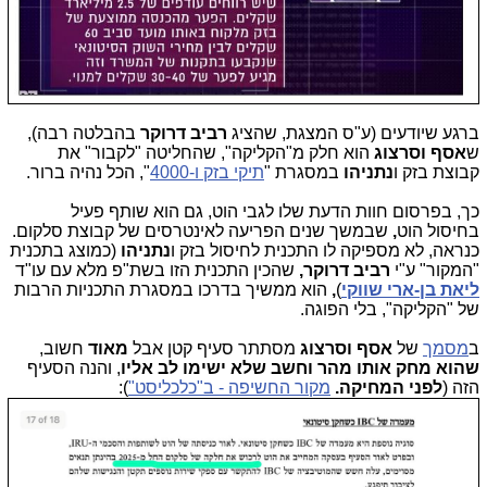
ברגע שיודעים (ע"ס המצגת, שהציג
רביב דרוקר
בהבלטה רבה),
ש
אסף וסרצוג
הוא חלק מ"הקליקה", שהחליטה "לקבור" את
קבוצת בזק ו
נתניהו
במסגרת "
תיקי בזק ו-4000
", הכל נהיה ברור.
כך, בפרסום חוות הדעת שלו לגבי הוט, גם הוא שותף פעיל
בחיסול
הוט
,
שבמשך שנים הפריעה לאינטרסים של קבוצת סלקום.
כנראה, לא מספיקה לו התכנית לחיסול בזק ו
נתניהו
(כמוצג בתכנית
"המקור" ע"י
רביב דרוקר,
שהכין התכנית הזו בשת"פ מלא עם
עו"ד
ליאת בן-ארי שווקי
)
,
הוא ממשיך בדרכו במסגרת התכניות הרבות
של "הקליקה", בלי הפוגה.
ב
מסמך
של
אסף וסרצוג
מסתתר סעיף קטן אבל
מאוד
חשוב,
שהוא מחק אותו מהר וחשב שלא ישימו לב אליו
, והנה הסעיף
הזה (
לפני המחיקה.
מקור החשיפה - ב"כלכליסט"
):