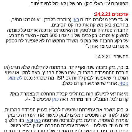
מפוטרים ע"י בעלי בזק). הכישלון לא יכול להיות יתום.
עדכונים 24.2.21
:
א
. גד פרץ מגלובס מדווח
כאן
(כותרת בלבד): "אינטרנט מהיר,
בהרבה: בזק משיקה את פרויקט הסיבים.
החברה פנתה היום לספקיות האינטרנט ועדכנה אותם על כוונתה
להשיק אינטרנט בקצבים של 1 גיגה ו-600 מגה • הצעד מתבצע
על רקע ההבנה של בזק כי משרד התקשורת לא יאפשר לה לספק
אינטרנט כמוצר אחד."
ההשקה: 14.3.21.
ב
. כך, בזק בזבזה שנה ואף יותר, בהמתנה להחלטה שלא תגיע (או
הורדת הההפרדה המבנית, שבו כשלה בבג"ץ, ראה להלן, או שינוי
רגולטורי שיאפשר לבזק להיות גם ISP, מה שכרגע נכנס
לשימוע
נוסף
, אחרי שהשימוע הקודם כשל).
מי אחראי לכישלון הזה בתהליכי קבלת ההחלטות בצמרת בזק?
קודם לכל, המנכ"ל,
דוד מזרחי
. ראה
כאן
סעיפים 3 ו-4.
ג
. בזק משכה את עתירתה שהגישה לבג"ץ בעניין הפרדה המבנית.
זאת, לאחר שהשופטים המליצו לבזק למשוך את העתירה כי בזק
עומדת להפסיד. הודעת בזק לבורסה פורסמה
כאן
ו
כאן
בזו הלשון:
דיווח מיידי משלים – משיכת עתירת החברה בעניין בג"צ ביטול
הפרדה מבנית. בהמשך לדיווח המיידי של החברה בעניין דיון מיום