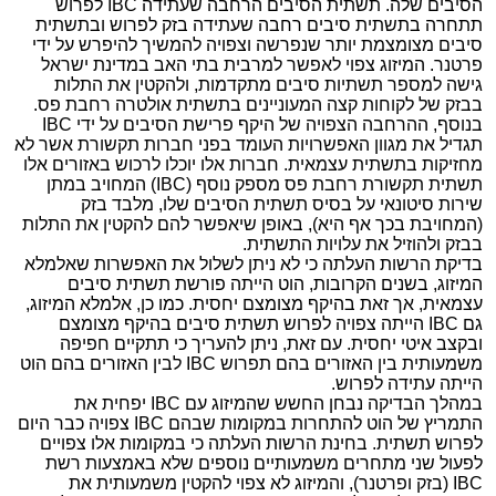
הסיבים שלה. תשתית הסיבים הרחבה שעתידה IBC לפרוש
תתחרה בתשתית סיבים רחבה שעתידה בזק לפרוש ובתשתית
סיבים מצומצמת יותר שנפרשה וצפויה להמשיך להיפרש על ידי
פרטנר. המיזוג צפוי לאפשר למרבית בתי האב במדינת ישראל
גישה למספר תשתיות סיבים מתקדמות, ולהקטין את התלות
בבזק של לקוחות קצה המעוניינים בתשתית אולטרה רחבת פס.
בנוסף, ההרחבה הצפויה של היקף פרישת הסיבים על ידי IBC
תגדיל את מגוון האפשרויות העומד בפני חברות תקשורת אשר לא
מחזיקות בתשתית עצמאית. חברות אלו יוכלו לרכוש באזורים אלו
תשתית תקשורת רחבת פס מספק נוסף (IBC) המחויב במתן
שירות סיטונאי על בסיס תשתית הסיבים שלו, מלבד בזק
(המחויבת בכך אף היא), באופן שיאפשר להם להקטין את התלות
בבזק ולהוזיל את עלויות התשתית.
בדיקת הרשות העלתה כי לא ניתן לשלול את האפשרות שאלמלא
המיזוג, בשנים הקרובות, הוט הייתה פורשת תשתית סיבים
עצמאית, אך זאת בהיקף מצומצם יחסית. כמו כן, אלמלא המיזוג,
גם IBC הייתה צפויה לפרוש תשתית סיבים בהיקף מצומצם
ובקצב איטי יחסית. עם זאת, ניתן להעריך כי תתקיים חפיפה
משמעותית בין האזורים בהם תפרוש IBC לבין האזורים בהם הוט
הייתה עתידה לפרוש.
במהלך הבדיקה נבחן החשש שהמיזוג עם IBC יפחית את
התמריץ של הוט להתחרות במקומות שבהם IBC צפויה כבר היום
לפרוש תשתית. בחינת הרשות העלתה כי במקומות אלו צפויים
לפעול שני מתחרים משמעותיים נוספים שלא באמצעות רשת
IBC (בזק ופרטנר), והמיזוג לא צפוי להקטין משמעותית את