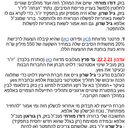
בזק,
דודו מזרחי
, שיזם את המהלך הזה ועוד מהלכים שגויים
לחלוטין (למשל בעניין פריסת הסיבים). נתתי "הנחה" ליו"ר
בזק,
גיל שרון
, שלא היה מספיק זמן בתפקיד יו"ר, כדי לקרא גם לו
לשאת באחריות לפשלה הנוראית הזו ולהתפטר. ברור שמנכ"ל
אלפא
גיל שרון
, גם הוא אמור לשאת באחריות לפשלות
ולהתפטר.
ד
. פרטנר מדווחת (
כאן
ופירוט
כאן
) שהיא קיבלה הצעות לרכישת
20% מתשתית הסיבים שלה במחיר השקעה של 550 מיליון ש"ח
והיא כעת בוחנת את ההצעות הללו.
עדכון 22.2.21
:
גד פרץ
מגלובס מדווח
כאן
(כותרת בלבד): "יו"ר
בזק מוביל שינוי אסטרטגי: דלויט תבחן את החברות הבנות
ובעיקר את yes.
לגלובס נודע כי
גיל שרון
גייס את חברת הייעוץ דלויט כדי שתלווה
הכנה וגיבוש של תהליך אסטרטגי בקבוצת אלפא ובחברת yes
בעיקר • המהלך בא על רקע התוכנית למיזוג בין בזק בינלאומי לבין
yes במסגרת שינויים ארגוניים ותהליכי התייעלות הצפויים באלפא
במהלך השנה הקרובה."
חברת הייעוץ לא תבדוק מי אחראי לכשלון הזה ומי אמור "להחזיר
מפתחות", נוכח הכישלון של אלפא.
התשובה שלי ברורה:
דודו מזרחי
מנכ"ל בזק,
רן גוראון
מנכ"ל
אלפא ובמידה מסוימת (רק בגלל שהוא חדש יחסית בתפקיד)
-
גיל שרון
יו"ר בזק. שלושתם צריכים להתפטר (או להיות