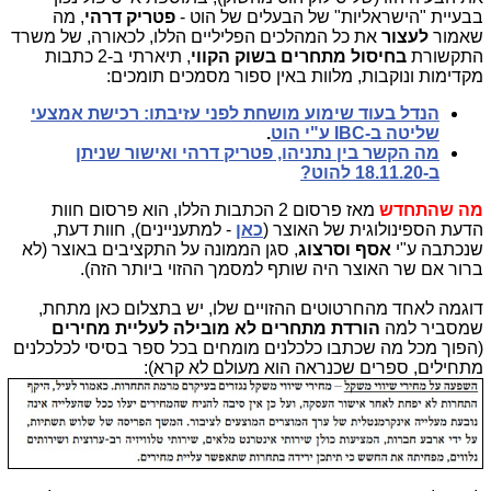
בבעיית "הישראליות" של הבעלים של הוט -
פטריק דרהי
, מה
שאמור
לעצור
את כל המהלכים הפליליים הללו, לכאורה, של משרד
התקשורת
בחיסול מתחרים בשוק הקווי
, תיארתי ב-2 כתבות
מקדימות ונוקבות, מלוות באין ספור מסמכים תומכים:
הנדל בעוד שימוע מושחת לפני עזיבתו: רכישת אמצעי
שליטה ב-IBC ע"י הוט
.
מה הקשר בין נתניהו, פטריק דרהי ואישור שניתן
ב-18.11.20 להוט?
מה שהתחדש
מאז פרסום 2 הכתבות הללו, הוא פרסום חוות
הדעת הספינולוגית של האוצר (
כאן
- למתעניינים), חוות דעת,
שנכתבה ע"י
אסף וסרצוג
, סגן הממונה על התקציבים באוצר (לא
ברור אם שר האוצר היה שותף למסמך ההזוי ביותר הזה).
דוגמה לאחד מהחרטוטים ההזויים שלו, יש בתצלום כאן מתחת,
שמסביר למה
הורדת מתחרים לא מובילה לעליית מחירים
(הפוך מכל מה שכתבו כלכלנים מומחים בכל ספר בסיסי לכלכלנים
מתחילים, ספרים שכנראה הוא מעולם לא קרא):