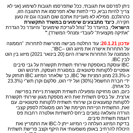
ניתן לפרסם את תגובתי, ככל שתפרסמו תגובות לשימוע (אני לא
צריך להיות נביא, כדי לחזות שלא תפרסמו את התגובה הזו,
כהרגלכם. ממילא לא מעניינת אתכם שום תגובה וגם זה טעון
חקירה,
כיצד מתבצעים שימועים במשרד התקשורת
הישראלי
, בהיעדר כל "נוהל לעריכת שימועים" והיעדר כל הגדרת
"אתיקה מקצועית" לעובדי ומנהלי המשרד).
"
עדכון 20.1.21
: עוד החלטה מבישה מהרשות לתחרות: "הממונה
על התחרות אישרה את מיזוג הוט –IBC".
הממונה על התחרות אישרה היום (20 בינואר 2021) מיזוג בין הוט
לבין IBC.
IBC עוסקת באספקת שירותי תשתית תקשורת על גבי סיבים
אופטיים ללקוחות סיטונאים. במסגרת העסקה, תרכוש הוט
כ-23.3% מהון המניות של IBC, כך שלאחר המיזוג IBC תוחזק על
ידי חברת החשמל (30%) ועל ידי הוט, סלקום וקרן תש"י (23.3%
כל אחת).
כיום, הוט מחזיקה ומפעילה תשתית תקשורת נייחת בפרישה
ארצית. על בסיס תשתית זאת היא מספקת מגוון שירותי תקשורת
ללקוחות קמעונאים וכן שירותי תשתית ללקוחות סיטונאיים. עם
זאת, התשתית הנייחת הקיימת של הוט מסוגלת לספק קצבי
הורדה והעלאה נמוכים ביחס לתשתיות אולטרה רחבות פס
דוגמת תשתית סיבים.
בדיקת המיזוג העלתה כי המיזוג ייתן ל-IBC את התמריץ ואת
היכולת להרחיב באופן משמעותי את היקף וקצב פרישת תשתית