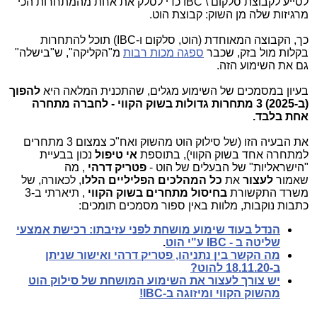
לסייע לקבוצת סלקום \
IBC
כדי לסלק את אחת מהמתחרות הכי
מרגיזות שלה מן השוק: קבוצת הוט.
כך, הקבוצה המאוחדת (הוט, סלקום ו-
IBC
) תוכל להתחרות
בקלות מול בזק, שכבר
ספגה מכות רבות
מ"הקליקה", ש"בישלה"
גם את השימוע הזה.
בעיון במסמכים של השימוע מגלים, שהתכנית המלאה היא
להפוך
(ב-2025) 3 מתחרות גדולות בשוק הקווי - לחברה מתחרה
אחת בלבד.
את הבעיה הזו (של סילוק הוט מהשוק ואח"כ צמצום 3 מתחרים
למתחרה אחד בשוק הקווי), בתוספת
אי טיפול
נכון בבעיית
"הישראליות" של הבעלים של הוט
-
פטריק דרהי
,
מה
שאמור
לעצור
את
כל המהלכים הפליליים הללו
, לכאורה, של
משרד התקשורת
בחיסול מתחרים בשוק הקווי
,
תיארתי ב-3
כתבות נוקבות, מלוות באין ספור מסמכים תומכים
:
הנדל בעוד שימוע מושחת לפני עזיבתו: רכישת אמצעי
שליטה ב -
IBC
ע"י הוט
.
מה הקשר בין נתניהו, פטריק דרהי ואישור שניתן
ב-18.11.20 להוט
?
יש צורך לעצור את השימוע המושחת של סילוק הוט
מהשוק הקווי ומיזוגה ב-
IBC
!