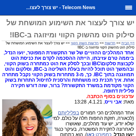
Telecom News - יש צורך לעצו...
יש צורך לעצור את השימוע המושחת של
סילוק הוט מהשוק הקווי ומיזוגה ב-IBC!
דף הבית
>>
חדשות
>>
חדשות השוק הקווי
>> יש צורך לעצור את השימוע המושחת של
סילוק הוט מהשוק הקווי ומיזוגה ב-IBC!
אחד המהלכים ההזויים של שר התקשורת המפוטר, יועז הנדל,
ביממה טרם עזיבתו, הייתה ההסכמה לקדם את כניסת הוט
לקבוצת סלקום\IBC ובכך לסלק את הוט כמתחרה בשוק הקווי,
ובהמשך הוט תוכל להיות בעלת השליטה ב-IBC, וסלקום והוט
תמוזגנה בתוך IBC. כך, מ-3 מתחרות בשוק הקווי נקבל מתחרה
אחת. איך תכנית כזו מושחתת והרסנית לחיסול התחרות בשוק
הקווי מקודמת במשרד התקשורת? ברור, שזה דורש חקירה
פלילית דחופה.
עדכונים בסוף הכתבה.
מאת:
אבי וייס
, 4.1.21, 13:28
אחד המהלכים הכי חמורים
בפליליותם
(לכאורה, חזקת החפות חלה על כולם. למי
שלא יודע, יש עוד מהלכים, שאושרו
לאחרונה לחקירת המשטרה, בעיקר כנגד
יועז הנדל
,
כמפורט
כאן
), הוא בתחום