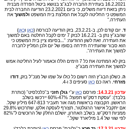
16.2.2021 בעתירת החברה לבג"צ בנושא ביטול הפרדה מבנית
ניתן בזאת דיווח משלים, כי ביום 23.2.2021 הודיעה החברה לבית
המשפט כי החליטה לקבל את המלצת בית המשפט
ולמשוך
את
העתירה."
ד
. יום קודם לכן, ב-23.2.21, בזק הודיעה לבורסה (
כאן
ו
כאן
)
שהבג"ץ נתן ב- 16.2.21 לבזק 7 ימים לקבל החלטה באם למשוך
את העתירה. זאת לשון ההודעה: "...בסיומו ציין בית המשפט כי
הוא סבור שהעתירה תידחה בסופו של יום ולכן המליץ לחברה
למשוך את העתירה".
בזק לא המתינה את כל 7 הימים הללו וכאמור לעיל החליטה אמש
למשוך את העתירה מבג"ץ.
ה
. כשלון הבג"ץ הזה רשום כל כולו על שמו של מנכ"ל בזק,
דודו
מזרחי
. ראה כם
כאן
סעיפים 3 ו-4.
עדכון 14.3.21
: פורסם
כאן
ע"י
גולן חזני
ב"כלכלסיט" (כותרת
בלבד): "עסקת דסק"ש תפוצל: 47%‑60% יירכשו בשלב
הראשון. הקבוצה בראשות מגה אור תעביר 813‑647 מיליון שקל.
אם יתקבל אישור הרגולטור, תצורף לעסקה אלקו, שתרכוש 29.8%
ממניות דסק"ש. בשלב האחרון, יושלם החלק של הרוכשים ל־82%
לפי שווי של 1.4 מיליארד שקל."
עדכון 17.3.21
:
גד פרץ
ב"גלובס" פרסם
כאן
(כותרת בלבד):