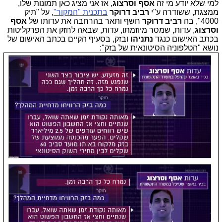
למי שלא יודע מי זה
אסף וסרצוג
, אז אני מציג כאן תמונות שלו,
ממצגת, ששודרה ע"י
רביב דרוקר
בתכנית "המקור"
, על "תיק
4000", בה
רביב דרוקר
חשף ותאר בהרחבה את עדותו של
אסף
וסרצוג
, עדות, שמסר מיוזמתו, עדות, שבאה לחזק את הפרקליטות
בכתב האישום כנגד
נתניהו
ובזק,
בסעיף הקיים בכתב האישום של
נושא "הטלפוניה הסיטונאית של בזק":