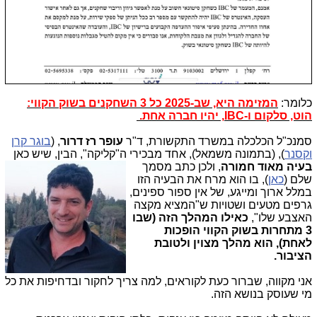
כלומר:
המזימה היא, שב-2025 כל 3 השחקנים בשוק הקווי:
הוט, סלקום ו-IBC, יהיו חברה אחת.
סמנכ"ל הכלכלה במשרד התקשורת, ד"ר
עופר רז דרור
,
(
בוגר קרן
וקסנר
),
(בתמונה משמאל), אחד מבכירי ה"קליקה",
הבין, שיש כאן
בעיה מאוד חמורה
, ולכן כתב מסמך
שלם (
כאן
), בו הוא מרח את הבעיה הזו
במלל ארוך ומייגע, של אין ספור ספינים,
גרפים מטעים ושטויות ש"המציא מקצה
האצבע שלו",
כאילו המהלך הזה (שבו
3 מתחרות בשוק הקווי הופכות
לאחת), הוא
מהלך מצוין ולטובת
הציבור.
אני מקווה, שברור כעת לקוראים, למה צריך לחקור ובדחיפות את כל
מי שעוסק בנושא הזה.