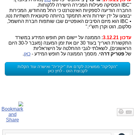
"IBC הפסיקה פעילות המכירה הישירה ללקוחות.
החברה הודיעה לספקיות האינטרנט כי החל מהחודש, המכירות
יבוצעו על ידן ישירות והיא תתמקד בהיותה סיטונאית תשתיות נטו.
• IBC הוא מיזם הסיבים האופטיים שבו שותפות חברת החשמל,
סלקום, הוט וקרן תש"י."
עדכון 3.12.21
: הממונה על יישום חוק חופש המידע במשרד
התקשורת האריך בעוד 30 יום את זמן המענה (מעבר ל-30 היום
הראשונים), לשאלתי לגבי ההחלטה על הישראליות
של
פטריק דרהי
. מסמך הממונה על חופש המידע -
כאן
.
"הקליקה" ממשיכה לקדם את "יקיריה" ואישרה עוד הקלות
לקבוצת הוט - לחץ כאן