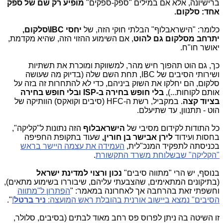
ברישיונה, אלא אם במילים "ספק-ספקים"
מופיע רק שם של ספק
אחד: סלקום.
כלומר: "הישראבלוף" הבלתי חוקי הזה, של
יחסי IBC\סלקום,
יתרחב מסלקום גם להוט
, אם השימוע ההזוי הזה, שהיא מקדמת,
יאושר חו"ח.
כך, גם הוט תהפוך חיש מהר, למשווקת ומוכרת את תשתיות
ושירותי הסיבים של IBC, תחת השם שלה (בדיוק מה שעושה
סלקום, הם יחלקו את השוק ביניהם, כדי לא להתחרות זה בזה על
אותם לקוחות...),
בלי חופש בחירה ב-ISP ובלי חופש בחירה
בציוד קצה
. במקביל, רשת ה-HFC (סיבים וקואקס) הוותיקה של
הוט - תתנוון, עד שתיעלם.
כל התודות לקידום מסיבי של
הישראבלוף
הזה נתונות ל"קליקה",
בחסות ועידוד
לירן אבישר בן חורין,
שעוד בתקופת החפיפה
בכניסתה לתפקיד המנכ"לית,
העמידה את עצמה היישר בראש
"הקליקה" שבשלוחת משרד התקשורת
.
בנוסף, יש הרי "מתווה סיבים"
נכון ורצוי למדינת ישראל
(בתיקונים המתאימים, שהצבעתי עליהם, שיבוררו בשימוע מתאים),
וחשפתי זאת בהרחבה אך לאחרונה במאמר: "
הפתרון ל"מתווה
הסיבים" נמצא ביישוב אורנית בהובלת ראש המועצה:
ניר ברטל
!
".
זו השיטה בה ניתן לפרוס פס רחב מאוד לבתים (בסיבים, סלולר,