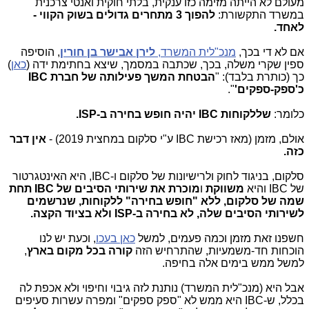
מעולם לא הייתה מזימה כזו ענקית, בלתי חוקית ואנטי צרכנית
במשרד התקשורת:
להפוך 3 מתחרים גדולים בשוק הקווי -
לאחד.
אם לא די בכך,
מנכ"לית המשרד,
לירן אבישר בן חורין
, הוסיפה
ספין שקרי משלה, בכך, שכתבה במסמך, שיצא בחתימת ידה (
כאן
)
כך (כותרת בלבד): "
הבטחת המשך פעילותה של חברת IBC
כ'ספק-ספקים'
".
כלומר:
שללקוחות IBC יהיה חופש בחירה ב-ISP.
אולם, מזמן (מאז רכישת IBC ע"י סלקום במחצית 2019) -
אין דבר
כזה.
סלקום, בניגוד לחוק ולרישיונות של סלקום ו-IBC, היא האינטגרטור
של IBC והיא
משווקת
ו
מוכרת את שירותי הסיבים של IBC תחת
שמה של סלקום, ללא "חופש בחירה" ללקוחות, שנרשמים
לשירותי הסיבים שלה, לא בחירה ב-ISP ולא בציוד הקצה.
חשפנו זאת מזמן וכמה פעמים, למשל
כאן בעכו
, וכעת יש לנו
הוכחות חד-משמעיות, שהתרחיש הזה
קורה בכל מקום בארץ
,
למשל ממש בימים אלה בחיפה.
אבל היא (מנכ"לית המשרד) נותנת לזה גיבוי וחיפוי ולא אכפת לה
בכלל, ש-IBC היא ממש לא "ספק ספקים" ומפרה עשרות סעיפים