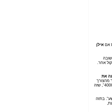
הפכו לפתע לטובת
הנאה שהיא מיסודות
עבירת השוחד? -
כאן
שערוריית הקנס הענק
על בזק וחשיפת
"תעודת הביטוח" של
נתניהו בתיק 4000 -
כאן
ת אם
אילן
ערוץ 20: "תיק תפור":
אבי וייס חושף את
מחדלי "תיק 4000" -
תשובה
כאן
קול אחר.
התבלבלתם: גיא פלד
הפך את כחלון, גבאי
עה את
ואילת לחשודים
ר מהצורך
המרכזיים בתיק 4000 -
הבסיסי של פרקליטה בכירה ביותר בשירות המדינה - לחקר האמת ולקיים את החוק ושלטון החוק בחקירת "תיק 4000", שזה
כאן
פצצות בתיק 4000:
ע". בתזה
האם היו בכלל
ת,
התנגדויות למיזוג
בזק-יס? -
כאן