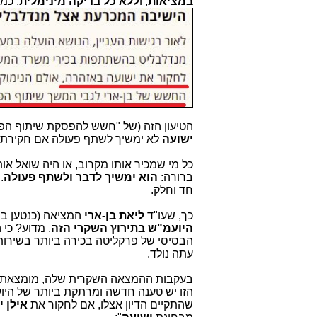
במציאות
, ו
ללא כל בדיקה מינימלית
, כמ
הטיעון הזה (של "חשש להפסקת שיתוף הפ
ישועה
לא ימשיך לשתף פעולה אם חקירתו
כל מי שמכיר אותו מקרוב, או היה שואל אות
ברורה:
הוא ימשיך לדבר ולשתף פעולה
.
חד וחלק.
כך, שעו"ד
ליאת בן-ארי
המציאה (כנטען ב
היועמ"ש בתירוץ השקרי הזה
. מדוע? כי 
עתה נולד.
בעקבות ההמצאה השקרית שלה, מומצאת 
הזו יש טענה חדשה ומרתקת ביותר של היו
שהתקיים הדיון אצלו, אם לחקור את
אילן 