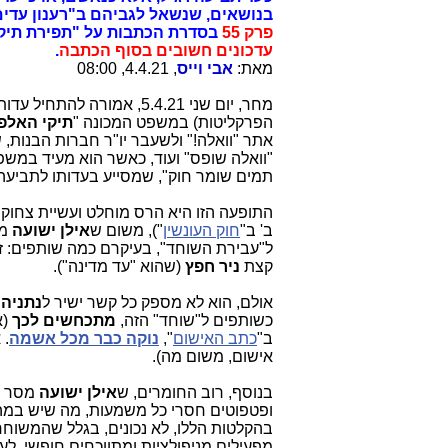
בנושאים, שנשאל לגביהם ב"רענון עדים
פרק 55
בסדרת הכתבות על "תפירת תיק 4000"
עדכונים חשובים בסוף הכתבה
.
מאת:
אבי וייס
, 4.4.21, 08:00
מחר, יום שני 5.4.21, אמורה
הפרקליטות) במשפט המכונה "
תיקי האלפ
"וואלה שופס" ועוד, כאשר הוא מעיד במשפ
תמים שומר חוק", שמסייע בעדותו לתביעה,
התופעה הזו היא הרס מוחלט ועשיית צחוק
ב' ב"
חוק העונשין
"), משום ש
אילן ישועה
מע
ל"עבירת השוחד", בעיקרם כמה שותפים: ז
קצת
ניר חפץ
(שהוא "עד מדינה").
אולם, הוא לא מספק כל קשר ישיר ל
נתניהו
כשותפים ל"שוחד" הזה,
מתכחשים לכך
(א
ב"
כתב האישום
",
נוקה כבר מכל אשמה
. 
אישום, משום מה).
בנוסף, רוב החומרים, ש
אילן ישועה
מסר ל
ופטפוטים חסרי כל משמעות, מה שיש במהל
בהקלטות הללו, לא נכונים, בגלל שהמשוחח
מפעילים מניפולציות ומתווכחים חופשי, לע