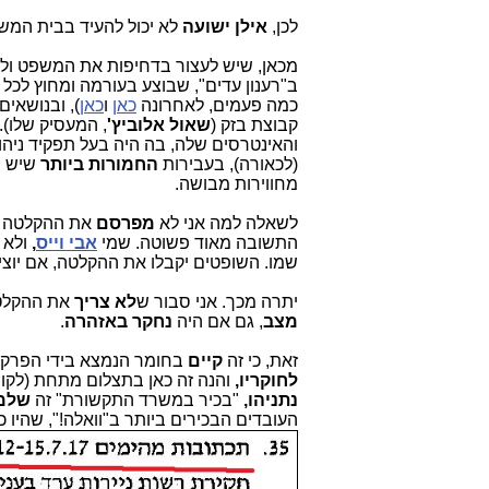
לכן,
אילן ישועה
לא יכול להעיד בבית המשפ
מכאן, שיש לעצור בדחיפות את המשפט ול
ב"רענון עדים", שבוצע בעורמה ומחוץ לכל 
כמה פעמים, לאחרונה
כאן
ו
כאן
), ובנושאים
קבוצת בזק (
שאול אלוביץ'
, המעסיק שלו).
והאינטרסים שלה, בה היה בעל תפקיד ניהול
(לכאורה), בעבירות
החמורות ביותר
שיש בח
מחווירות מבושה.
לשאלה למה אני לא
מפרסם
את ההקלטה ה
התשובה מאוד פשוטה. שמי
אבי וייס
,
ולא 
שמו. השופטים יקבלו את ההקלטה, אם יוצי
יתרה מכך. אני סבור ש
לא צריך
את ההקלטה 
מצב
, גם אם היה
נחקר באזהרה
.
זאת, כי זה
קיים
בחומר הנמצא בידי הפרקל
לחוקריו,
והנה זה כאן בתצלום מתחת (לק
נתניהו,
"בכיר במשרד התקשורת" זה
שלמה
העובדים הבכירים ביותר ב"וואלה!", שהיו 