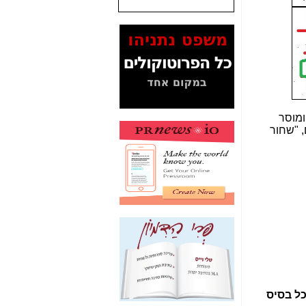
המסמכים בנושא בזק-
Yes (תיק 4000)
מוכיחים "תפירת תיק"
לאיש הלא נכון! -
כאן
עובדות ומסמכים
המוסתרים מהציבור:
האם ביבי כשר
ומוסר
תקשורת עזר לקב'
, "שחור
בזק? -
כאן
מה מקור ה-Fake
News שהביא לתפירת
תיק לביבי והעלמת
החשודים הנכונים -
כאן
אחת הרגליים של "תיק
4000 התפור"
התמוטטה היום
בניצחון (כפול) של בזק
-
כאן
איך כתבות מפנקות
ל בסיס