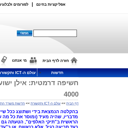
|
אפליקציות בחינם
לפורומים ולבלוגים
מי אנחנו
חזרה לדף הבית
חדשות
עולם ה-ICT ותקשורת
חשיפה דרמטית: אילן ישוע
4000
דף הבית
>>
עולם ה-ICT ותקשורת
>>
חדשות משרד התק
בהקלטה הנמצאת בידי ושתוצג ככל שייד
מדבריו, שהיה מעיד (ומוסר את כל מה ש
הראשית ב"תיקי האלפים", הטעתה גם את
כעד תביעה רגיל, אלא כנאשם, או כ"עד