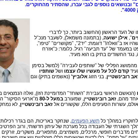
" ובנושאים נוספים לגבי עברו, שהסתיר מהחוקרים.
.
 להתחיל עדותו של העד הראשון (והחשוב ביותר, כך לדברי
ים
",
אילן ישועה
, (בתמונה משמאל), לשעבר מנכ"ל
אתר "וואלה!" ולשעבר יו"ר חברות הבנות, שהיו אז ב"וואלה!" דוגמת: "יד2", "מקושרים" "טיפו",
ט במעמד של "עד תביעה" רגיל. כלומר: כ"אזרח
 נגד החשודים בתיק בו הוא מעיד.
 מהמושג הפלילי של "שותפים לעבירה" (למשל בסימן
יד
קודם לכל
על מעשיו שלו
עצמו
ושל
שותפיו
אב רובינשטיין
, בני הזוג
אלוביץ'
(נאשמים בתיק) וגם
(הנאשם הראשי בעבירת "השוחד" המדומיינת הזו), ואלה הנמצאים ב
חד מהם,
זאב רובינשטיי
ן, שמעורב
במעל ל-80
מ"ארועי הסיקור" ה
אולם, עשרות הסעיפים הללו, שקשורים אל
זאב רובינשטיין
, לא נמחק
חוקריו במהלך כל
תשע הפעמים
, שנחקר באריכות, הם בגדר רכילות, 
ך השגרתי של העבודה בכל מערכת של עיתון חדשותי, ורוב הפרטים,
ים מדברים חופשי, מרכלים, משמיצים, מתפארים, משקרים, זורקים ס
יתים "על סתם", בלי לדעת שהשיחות הללו מוקלטות ויש איזו חשיבות 