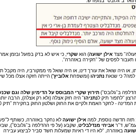
תואר ב"גלובס" במפורש:
עולה" מצד
אילן ישועה
) הוא
שקרי
, כי איש לא בדק בפועל ובזמן אמ
 תעבור לפסים של "חקירה באזהרה".
ו, או היה שואל את עורך דינו, או היה שואל מי ממקורביו, היה מקבל 
 למה? כי שנאת
נתניהו
(ומשפחת
אלוביץ'
) הייתה חזקה אצלו מכל שי
הדלפה ב"גלובס")
תירוץ שקרי המבוסס על הדימיון שלה וגם שכנ
הרצון "לתפור תיק ל
נתניהו
" היה חזק אצלה (ולא רק אצלה), הרבה יות
תזה חדשה נוספת, למה
אילן ישועה
לא נחקר באזהרה, כשותף ל"פש
עמ"ש, ד"ר
אביחי מנדלבליט
, שקבע (על פי ההדלפה ב"גלובס"), שבע
ישועה
באזהרה, "לא היו די ראיות שמעלות חשד סביר לביצוע עבירה