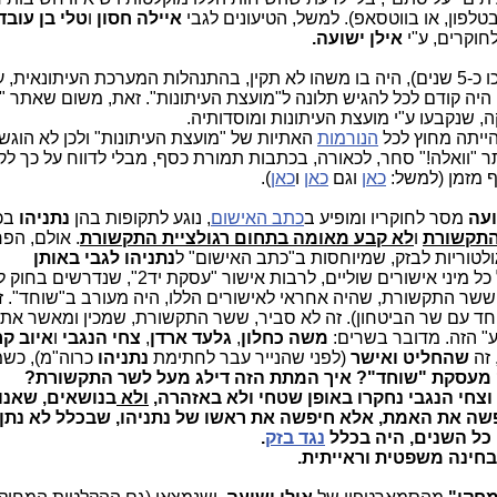
פון, או בווטסאפ). למשל, הטיעונים לגבי
איילה חסון
ו
טלי בן עובד
חוקרים, ע"י
אילן ישועה.
נאית, על
היה קודם לכל להגיש תלונה ל"מועצת העיתונות". זאת, משום שאתר "ו
, שנקבעו ע"י מועצת העיתונות ומוסדותיה.
הייתה מחוץ לכל
הנורמות
האתיות של "מועצת העיתונות" ולכן לא הוג
 "וואלה!" סחר, לכאורה, בכתבות תמורת כסף, מבלי לדווח על כך לק
ף מזמן (למשל:
כאן
וגם
כאן
ו
כאן
).
ועה
מסר לחוקריו ומופיע ב
כתב האישום
, נוגע לתקופות בהן
נתניהו
בכ
התקשורת
ו
לא קבע מאומה בתחום רגולציית התקשורת
. אולם, הפ
לטוריות לבזק, שמיוחסות ב"כתב האישום" ל
נתניהו לגבי באותן
(דוגמת חתימה כראש ממשלה על כל מיני אישורים שוליים, לרבות אישור "עסק
ששר התקשורת, שהיה אחראי לאישורים הללו, היה מעורב ב"שוחד". זא
 עם שר הביטחון). זה לא סביר, ששר התקשורת, שמכין ומאשר את
" הזה. מדובר בשרים:
משה כחלון
,
גלעד ארדן
,
צחי הנגבי
ו
איוב קר
 זה
שהחליט ואישר
(לפני שהנייר עבר לחתימת
נתניהו
כרוה"מ), כשמ
מעסקת "שוחד"? איך המתת הזה דילג מעל לשר התקשורת?
וצחי הנגבי נחקרו באופן שטחי ולא באזהרה,
ולא
בנושאים, שאנו
שה את האמת, אלא חיפשה את ראשו של נתניהו, שבכלל לא נתן
כל השנים, היה בכלל
נגד בזק
.
מבחינה משפטית וראייתית.