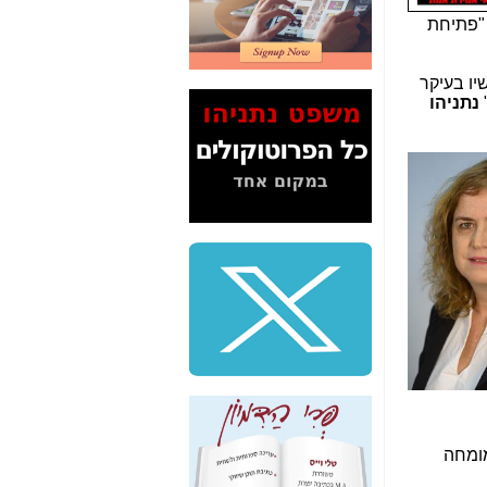
2" על תעלולי השר
"פתיחת
משה כחלון -
כאן
המשך חשיפת הבלוף
יו בעיקר
ששמו "מהפיכת
נתניהו
הסלולר" ואיך מסרסים
את הנתונים לציבור -
כאן
סיכום ביקור בסיליקון
ואלי - למה 3 הגדולות
משקיעות ומפתחות
באותם תחומים -
כאן
שלמה פילבר (עד
לאחרונה מנכ"ל משרד
התקשורת) - עד
מדינה? הצחקתם
אותי! -
כאן
"יש אפליה בחקירה"?
חשיפה: למה השר
משה כחלון לא נחקר
מומחה
עד היום? -
כאן