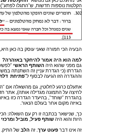
אני מתעלם כאן גם מנושא "
ההקלטות שנמ
הקלטות נוספות חדשות, ש"התגלו לפתע"), 
הבעיה הכי חמורה שאני עוסק בה כאן היא,
למה הוא היה אמור להיחקר באזהרה?
גם מפני שהוא היה
השותף הראשי
"לפשע"
הגדרתו (כי הגדרת עניין זה השתנתה במשך
וההגדרה הזו הגיעה לבסוף ל"
פתיחת דלת
אתעלם כרגע לחלוטין, גם מהשאלה אם "הי
לחיצה על התמונה מגדילה אותה), אתר חדשו
בהגדרת "שוחד", בהיעדר הגדרה כזו באיזה
באיזה מקום אחר בעולם הנאור.
כך, שנישאר בכתבה זו רק עם השאלה: הכי
היות והוא היה
שותף פעיל, מוביל ומרכזי
זה אינו דבר
פעוט ערך
. זה
הלב
של התיק.