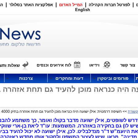
|
|
|
|
לפורטל חברות הקהילה
המייל האדום
אפלקציות האתר בסלולר
הר
English
צור קשר
וידיאו
לוח אירועים וכנסים
שאלות ותשו
פורומים וביטקוין
דעות ומחקרים
צרכנות
ה היה כנראה מוכן להעיד גם תחת אזהרה 
שורת
>> חשיפה דרמטית: אילן ישועה היה כנראה מוכן להעיד גם תחת אזהרה בתיק 4000
רש לשופטים, אילן ישועה מדבר בקולו ואומר, כך משתמע להבנ
יש לו) גם בחקירה באזהרה. המשמעות: עו"ד ליאת בן-ארי שווקי
 היועמ"ש ד"ר מנדלבליט. לכן, אילן ישועה לא יכול להעיד בב
 מדינה". מכאן, שיש לעצור המשפט ולחקור אותו מחדש באזהרה,