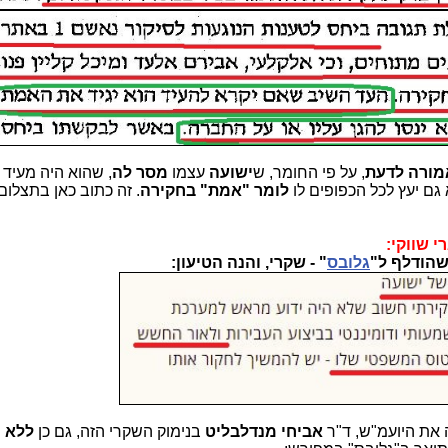
מורה לדעת
, על פי החומר, ש
ישועה
עצמו
מסר לה
, שהוא היה מעיד 
 גם יעץ לכל הכפופים לו
לומר "אמת" בחקירה
. זה כתוב כאן בתצלום
 שווקי:
 שהודלף ל"
גלובס
" - שקרי, והנה הטיעון:
את היועמ"ש, ד"ר
אביחי מנדלבליט
בנימוק השקרי הזה, גם כן
ללא כ