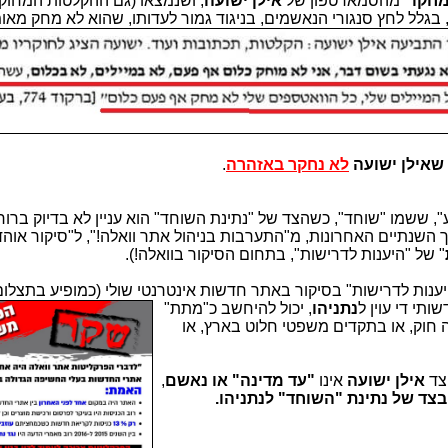
חקו"
מהסמארטפון של
אילן ישועה
בגלל לחץ סנגורי הנאשמים, בניגוד גמור לעדותו, שהוא לא מחק מאו
שאילן ישועה
לא נחקר באזהרה
.
, ששמו "שוחד", כשהצד של "נתינת השוחד" הוא עניין לא בדיוק ברו
 השנתיים האחרונות, מ"התערבות בניהול אתר וואלה!", ל"סיקור אוהד
" של "היענות לדרישות", בתחום הסיקור בוואלה!).
ענות לדרישות" בסיקור באתר חדשות אינטרנטי שול
י (כמופיע בתצלו
תי די עוין ל
נתניהו
, יכול להיחשב כ"מתת"
 חוק, או בתקדים משפטי חלוט בארץ, או
צד
אילן ישועה
אינו
"עד מדינה" או נאשם
,
 בצד של נתינת "השוחד" לנתניהו.