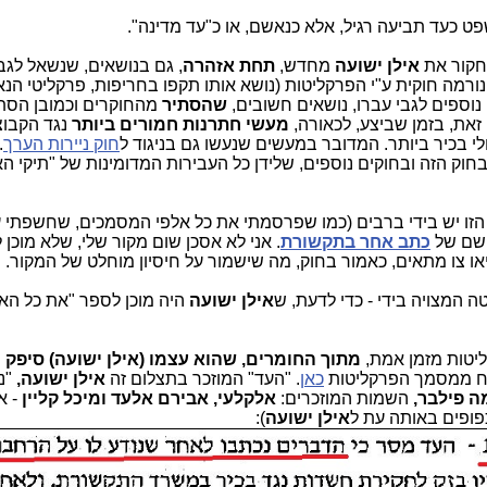
ט כעד תביעה רגיל, אלא כנאשם, או כ"עד מדינה".
חקור את
אילן ישועה
מחדש,
תחת אזהרה
, גם בנושאים, שנשאל לגב
נורמה חוקית ע"י הפרקליטות (נושא אותו תקפו בחריפות, פרקליטי הנ
 נוספים לגבי עברו, נושאים חשובים,
שהסתיר
מהחוקרים וכמובן הסת
 זאת, בזמן שביצע, לכאורה,
מעשי חתרנות חמורים ביותר
נגד הקבוצ
י בכיר ביותר. המדובר במעשים שנעשו גם בניגוד ל
חוק ניירות הערך
.
וק הזה ובחוקים נוספים, שלידן כל העבירות המדומינות של "תיקי הא
זו יש בידי ברבים (כמו שפרסמתי את כל אלפי המסמכים, שחשפתי עד
שם של
כתב אחר בתקשורת
. אני לא אסכן שום מקור שלי, שלא מוכן
או צו מתאים, כאמור בחוק, מה שישמור על חיסיון מוחלט של המקור.
המצויה בידי - כדי לדעת, ש
אילן ישועה
היה מוכן לספר "את כל ה
יטות מזמן אמת,
מתוך החומרים, שהוא עצמו (אילן ישועה) סיפק
וח ממסמך הפרקליטות
כאן
. "העד" המוזכר בתצלום זה
אילן ישועה,
"נא
 פילבר,
השמות המוזכרים:
אלקלעי, אבירם אלעד ומיכל קליין
- א
כפופים באותה עת
ל
אילן ישועה
):