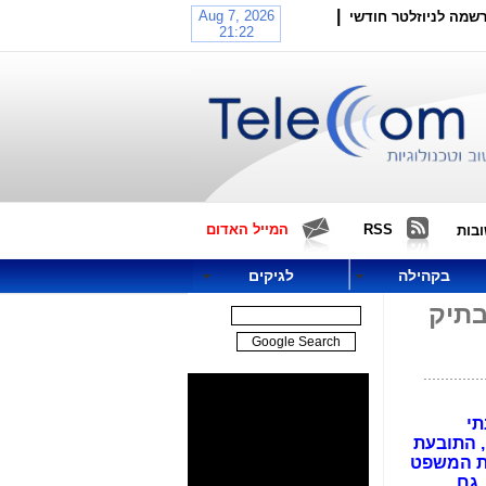
|
שמה לניוזלטר חודשי
RSS
המייל האדום
בות
בקהילה
לגיקים
בתיק
תי
, התובעת
ית המשפט
 גם