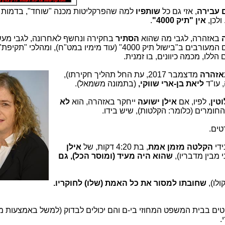
 עבירה
, אזי גם כל
שותפיו
למה שהפרקליטות מכנה "שוחד", בדמות 
 ולכן,
אין "תיק 4000"
.
באזהרה, לגבי מה שהוא
הסתיר
בחקירה ונחשף לאחרונה, לגבי מעש
הללו, מכמה כיוונים, בו זמנית.
אזהרה
מדצמבר 2017, עת החל תהל
יך חקירתו),
 עו"ד
ליאת בן-ארי שווקי,
(בתמונה משמאל).
טין
, לפיו, אם
אילן ישועה
ייחקר באזהרה, הוא
לא
חומרים (כלומר: הקלטות), שיש בידו.
טים.
ידי
הקלטה מזמן אמת
, בת 4:20 דקות, של
אילן
מבין מדבריו),
שהוא היה מעיד (ומוסר הכל), גם
ולו),
שחובתו למסור את כל האמת (שלו) לחוקריו.
ים בבית המשפט המחוזי בי-ם והם יכולים לבדוק (למשל באמצעות 
.