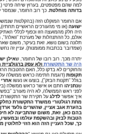
למה שהם מפטפטים, בערוץ שיחה פרטי (בטל
בדותה מוחלטת
. כך רוב החומר, שנמסר ל
אם החומר המוקלט הזה (בהקלטות שנמשכו כ-5 שנים), היה בו משהו לא תקין, בהתנהלות המערכת העיתו
ישועה
(או מי מהעורכים הראשיים תחתיו), 
היה חלק מהמועצה הזו וכפוף לכללי האתיקה
אולם, כל ההתנהלות של מערכת "וואלה!", 
תלונה בשום נושא. זאת בעיקר, משום שאתר
(שמדובר בכתבות ממומנות). עניין זה נחש
יתרה מכך. רוב רובו של החומר, ש
אילן יש
היה שר התקשורת
ולא עסק ברגולציית 
והחוקרים לא בדקו כלל, האם ההטבות הרגו
תקופות
בגלל "תקנות הבזק"), בוצעו או נעשו
אחרי
ש
נתניהו
חתם או אישר כראש ממשלה (ביחד
לפני ראש הממשלה, לא היה מעורב "בפשע
איך אפשר
לדלג
על חקירת שר התקשורת,
מתת רגולטורי ממשרד התקשורת כחלק 
בהערת אגב אציין, שהשרים גלעד ארדן 
בהם כאן. זאת, משום שהתביעה לא חיפ
הטבות לבזק ובהשקפת עולמו ובמעשיו, 
כך, שכל העניין הזה הוא הזוי לחלוטין 