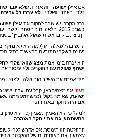
אם
אילן ישועה
הוא
אזרח, שלא עבר שום
דלת" באתר "וואלה!",
לא עברו כל עבירה
.
בכל מקרה, יש צורך לחקור את
אילן ישועה
בשנים 2015 והלאה, תוך הסתריו קשריו עם המעורבים ב"בישול תיק 4000" (עוד מימיו במט"ח), ומהלכי "תקיפת"
וקבוצת בזק בראשות
שאול אלוביץ'
בשנים 
התשובה לשאלה הזו (למה הוא לא
נחקר ב
נעוצה
בשקרי
התובעת הראשית בתיק הזה,
היא יצרה בזמן אמת
מצג שווא שקרי לחלו
ישתף פעולה
עם החוקרים ולא ימסור את ה
מיד אפרט את השקר הזה שלה - לפרטי פר
כעת
, אני מצהיר כאן, קבל עם ועדה, שיש ב
ישועה
, שאומר בקולו (כמשתמע ממה שאני 
אם היה נחקר באזהרה.
למה? כי הוא האמין ומאמין (כך הוא טוען בק
במשתמע, גם אם ייחקר באזהרה.
ההקלטה הזו תימסר, אם אדרש לכך, לשופט
עצמאי), את האותנטיות של ההקלטה שבידי