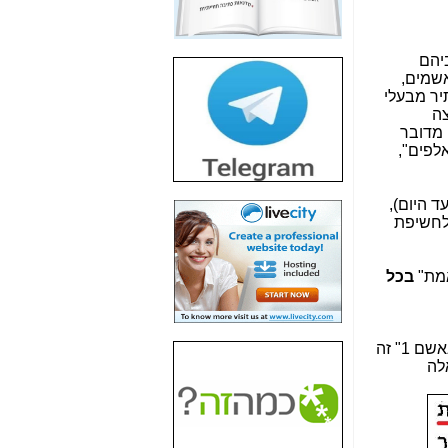
חשיפת חשד לשחיתות
הדומה לזו של "תיק
4000" אך בתחום
יהם
הסלולר -
כאן
אשמים,
יר מבעלי
חשיפת מה שלא
ה
רוצים שתדעו בעניין
 מדובר
פריסת אנלימיטד
לפים",
(בניחוח בלתי נסבל) -
כאן
 היום),
חשיפה: איוב קרא
 לחשיפת
אישר לקבוצת סלקום
בדיוק מה שביבי אישר
ל-Yes ולבזק -
כאן
אמת"
בכל
האם השר איוב קרא
היה צריך בכלל לחתום
על האישור, שנתן
שם 1" זה
לקבוצת סלקום? -
כאן
לה
האם ביבי וקרא קבלו
בכלל תמורה עבור
ההטבות הרגולטוריות
שנתנו לסלקום? -
כאן