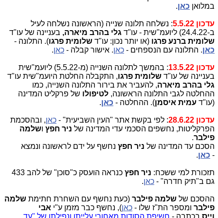
במלואן
כאן
.
עדכון 5.5.22
: נשלחה תלונה שנייה (הראשונה נשלחה לעיל
ב-24.4.22) ליועמ"שית - עו"ד
גלי בהרב מיארה,
בעניינה של עו"ד
שלומית ברנע פרגו
(או יותר נכון: עו"ד
שלומית פרגו
). התלונה -
כאן
. התלונה עם הנספחים -
כאן
. אישור קבלה -
כאן
.
עדכון 13.5.22
: בהמשך לתלונה השנייה (מ-5.5.22) ליועמ"שית
בעניינה של עו"ד
שלומית פרגו
, התקבלה החלטת היועמ"שית עו"ד
גלי בהרב מיארה
, להעביר את בירור התלונה השנייה, כמו
ההחלטה לגבי התלונה הראשונה,
לטיפולו
של פרקליט המדינה
(עו"ד
עמית איסמן
). ההחלטה -
כאן
.
עדכון 28.6.22
: לפי בקשת אתר "העין השביעית" -
כאן
, ובהסכמת
הפרקליטות, נחשפים הסכמי עדי המדינה של
ניר חפץ
ו
שלמה
פילבר
.
הסכם עד המדינה של
ניר חפץ
נחשף על ידם לראשונה ונמצא
-
כאן
.
תזכורת למי ששכח:
ניר חפץ
כנראה הועסק כ"סוכן" של להב 433
גם ב"תיק חדרה" -
כאן
.
ההסכם של
שלמה פילבר
(כעת נחשף עם השחרת חתימת
שלמה
פילבר
ומספר הת"ז שלו -
כאן
), נחשף כבר מזמן ע"י
אבי
וייס
בכתבה -
חשיפת הסודות מאחורי עלייתו ונפילתו של "עד