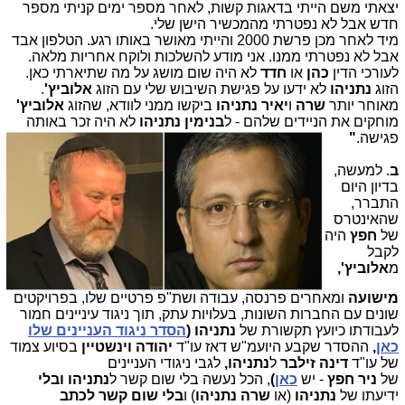
יצאתי משם הייתי בדאגות קשות, לאחר מספר ימים קניתי מספר
חדש אבל לא נפטרתי מהמכשיר הישן שלי.
מיד לאחר מכן פרשת 2000 והייתי מאושר באותו רגע. הטלפון אבד
אבל לא נפטרתי ממנו. אני מודע להשלכות ולוקח אחריות מלאה.
לעורכי הדין
כהן
או
חדד
לא היה שום מושג על מה שתיארתי כאן.
הזוג
נתניהו
לא ידעו על פגישת השיבוש שלי עם הזוג
אלוביץ'
.
מאוחר יותר
שרה
ו
יאיר נתניהו
ביקשו ממני לוודא, שהזוג
אלוביץ'
מוחקים את הניידים שלהם - ל
בנימין נתניהו
לא היה זכר באותה
פגישה.
"
ב
. למעשה,
בדיון היום
התברר,
שהאינטרס
של
חפץ
היה
לקבל
מ
אלוביץ',
מישועה
ומאחרים פרנסה, עבודה ושת"פ פרטיים שלו, בפרויקטים
שונים עם החברות השונות, בעלויות עתק, תוך ניגוד עיניינים חמור
לעבודתו כיועץ תקשורת של
נתניהו (
הסדר ניגוד העניינים שלו
כאן
,
ההסדר שקבע היועמ"ש דאז עו"ד
יהודה וינשטיין
בסיוע צמוד
של עו"ד
דינה זילבר
ל
נתניהו,
לגבי ניגודי העניינים
של
ניר חפץ
- יש
כאן
)
, הכל נעשה בלי שום קשר ל
נתניהו ובלי
ידיעתו של
נתניהו
(או
שרה נתניהו
) ו
בלי שום קשר לכתב