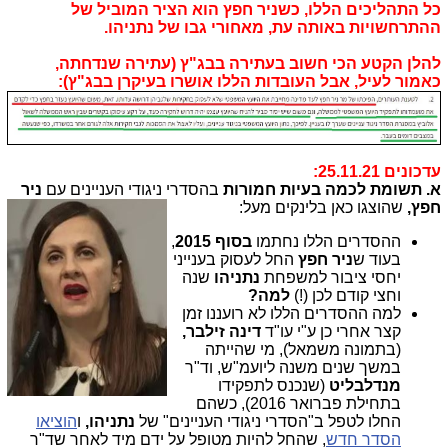
כל התהליכים הללו, כשניר חפץ הוא הציר המוביל של
ההתרחשויות באותה עת, מאחורי גבו של נתניהו.
להלן הקטע הכי חשוב בעתירה בבג"ץ (עתירה שנדחתה,
כאמור לעיל, אבל העובדות הללו אושרו בעיקרן בבג"ץ):
עדכונים 25.11.21:
א. תשומת לכמה בעיות חמורות
בהסדרי ניגודי העניינים עם
ניר
חפץ,
שהוצגו כאן בלינקים מעל:
ההסדרים הללו נחתמו
בסוף 2015
,
בעוד ש
ניר חפץ
החל לעסוק בענייני
יחסי ציבור למשפחת
נתניהו
שנה
וחצי קודם לכן (!)
למה?
למה ההסדרים הללו לא רועננו זמן
קצר אחרי כן ע"י עו"ד
דינה זילבר,
(בתמונה משמאל), מי שהייתה
במשך שנים משנה ליועמ"ש, וד"ר
מנדלבליט
(שנכנס לתפקידו
בתחילת פברואר 2016), כשהם
החלו לטפל ב"הסדרי ניגודי העניינים" של
נתניהו,
ו
הוציאו
הסדר חדש
, שהחל להיות מטופל
על ידם
מיד לאחר שד"ר