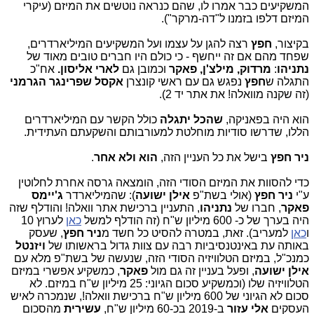
המשקיעים כבר אמרו לו, שהם כנראה נוטשים את המיזם (עיקרי
המיזם דלפו בזמנו ל"דה-מרקר").
בקיצור,
חפץ
רצה להגן על עצמו ועל המשקיעים המיליארדרים,
שפחד מהם אם זה ייחשף - כי כולם היו חברים טובים מאוד של
נתניהו
:
מרדוק, מילצ'ן, פאקר
וכמובן גם
לארי אליסון.
אח"כ
התגלה ש
חפץ
נפגש גם עם ראשי קונצרן
אקסל שפרינגר הגרמני
(זה שקנה מוואלה! את אתר יד 2).
הוא היה בפאניקה,
שהכל יתגלה
כולל הקשר עם המיליארדרים
הללו, שדרשו סודיות מוחלטת למעורבותם והשקעתם העתידית.
ניר חפץ
בישל את כל העניין הזה,
הוא ולא אחר
.
כדי להסוות את המיזם הסודי הזה, הומצאה גרסה אחרת לחלוטין
ע"י
ניר חפץ
(אולי בשת"פ
אילן ישועה
): שהמיליארדר
ג'יימס
פאקר
, חברו של
נתניהו
, התעניין ברכישת אתר וואלה! והודלף שזה
היה בערך של כ- 600 מיליון ש"ח (זה הודלף למשל
כאן
לערוץ 10
ו
כאן
למעריב). זאת, במטרה להסיט כל חשד מ
ניר חפץ
, שעסק
באותה עת באינטנסיביות רבה עם צוות גדול בראשותו של
ויזנטל
כמנכ"ל, במיזם הטלוויזיה הסודי הזה, שנעשה של בשת"פ מלא עם
אילן ישועה
, ופעל בעניין זה גם מול
פאקר
, כמשקיע אפשרי במיזם
הטלוויזיה שלו (וכמשקיע סכום הגיוני: 25 מיליון ש"ח במיזם. לא
סכום לא הגיוני של 600 מיליון ש"ח ברכישת וואלה!, שנמכרה לאיש
העסקים
אלי עזור
ב-2019 בכ-60 מיליון ש"ח,
עשירית
מהסכום