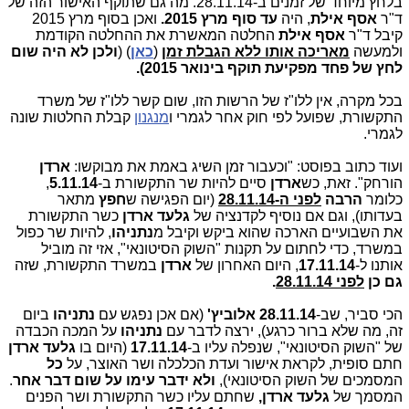
בלחץ מיוחד של זמנים ב-28.11.14. מה גם שתוקף האישור הזה של
ד"ר
אסף אילת
, היה
עד סוף מרץ 2015.
ואכן בסוף מרץ 2015
קיבל ד"ר
אסף אילת
החלטה המאשרת את ההחלטה הקודמת
ולמעשה
מאריכה אותו ללא הגבלת זמן
(
כאן
) (
ולכן לא היה שום
לחץ של פחד מפקיעת תוקף בינואר 2015).
בכל מקרה, אין ללו"ז של הרשות הזו, שום קשר ללו"ז של משרד
התקשורת, שפועל לפי חוק אחר לגמרי ו
מנגנון
קבלת החלטות שונה
לגמרי.
ועוד כתוב בפוסט: "וכעבור זמן השיג באמת את מבוקשו:
ארדן
הורחק". זאת, כש
ארדן
סיים להיות שר התקשורת ב-
5.11.14
,
כלומר
הרבה
לפני ה-28.11.14
(יום הפגישה ש
חפץ
מתאר
בעדותו), וגם אם נוסיף לקדנציה של
גלעד ארדן
כשר התקשורת
את השבועיים הארכה שהוא ביקש וקיבל מ
נתניהו
, להיות שר כפול
במשרד, כדי לחתום על תקנות "השוק הסיטונאי", אזי זה מוביל
אותנו ל-
17.11.14
, היום האחרון של
ארדן
במשרד התקשורת, שזה
גם כן
לפני 28.11.14
.
הכי סביר, שב-
28.11.14
אלוביץ'
(אם אכן נפגש עם
נתניהו
ביום
זה, מה שלא ברור כרגע), ירצה לדבר עם
נתניהו
על המכה הכבדה
של "השוק הסיטונאי", שנפלה עליו ב-
17.11.14
(היום בו
גלעד ארדן
חתם סופית, לקראת אישור ועדת הכלכלה ושר האוצר, על
כל
המסמכים של השוק הסיטונאי),
ולא ידבר עימו על שום דבר אחר
.
המסמך של
גלעד ארדן,
שחתם עליו כשר התקשורת ושר הפנים