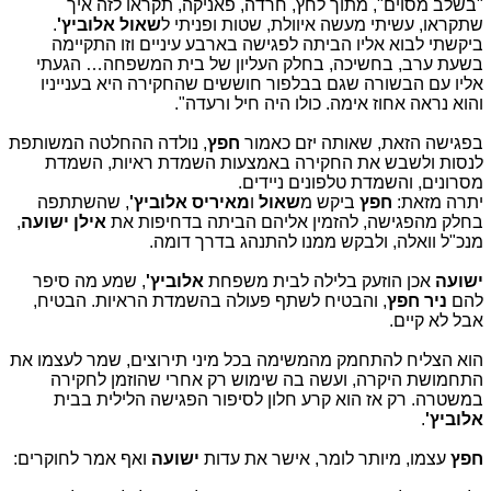
"בשלב מסוים", מתוך לחץ, חרדה, פאניקה, תקראו לזה איך
שתקראו, עשיתי מעשה איוולת, שטות ופניתי ל
שאול אלוביץ'
.
ביקשתי לבוא אליו הביתה לפגישה בארבע עיניים וזו התקיימה
בשעת ערב, בחשיכה, בחלק העליון של בית המשפחה… הגעתי
אליו עם הבשורה שגם בבלפור חוששים שהחקירה היא בענייניו
והוא נראה אחוז אימה. כולו היה חיל ורעדה".
בפגישה הזאת, שאותה יזם כאמור
חפץ
, נולדה ההחלטה המשותפת
לנסות ולשבש את החקירה באמצעות השמדת ראיות, השמדת
מסרונים, והשמדת טלפונים ניידים.
יתרה מזאת:
חפץ
ביקש מ
שאול
ו
מאיריס אלוביץ'
, שהשתתפה
בחלק מהפגישה, להזמין אליהם הביתה בדחיפות את
אילן ישועה
,
מנכ"ל וואלה, ולבקש ממנו להתנהג בדרך דומה.
ישועה
אכן הוזעק בלילה לבית משפחת
אלוביץ'
, שמע מה סיפר
להם
ניר חפץ
, והבטיח לשתף פעולה בהשמדת הראיות. הבטיח,
אבל לא קיים.
הוא הצליח להתחמק מהמשימה בכל מיני תירוצים, שמר לעצמו את
התחמושת היקרה, ועשה בה שימוש רק אחרי שהוזמן לחקירה
במשטרה. רק אז הוא קרע חלון לסיפור הפגישה הלילית בבית
אלוביץ'
.
חפץ
עצמו, מיותר לומר, אישר את עדות
ישועה
ואף אמר לחוקרים: