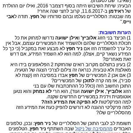
(שאיבד שם לטענתו).
‏הבעיה: שיחת השיבוש היתה בסוף דצמבר 2016, ואילו יום ההולדת
של
ראידמן
ב-11.6.2017, קרוב לחצי שנה אחרי!
‏מה שבטוח: הסלולריים נעלמו ובהם סודותיו של
חפץ
. ‏תודה ל
אבי
וייס
."
הערות חשובות:
1) הכיצד בני הזוג
אלוביץ'
ו
אילן ישועה
נדרשו למחוק את כל
תכולת הסלולריים שלהם ולהשמיד את המכשירים עצמם, אבל אין
כל ערך להשמדה הזו אם
ניר חפץ
לא מבצע זאת במקביל (כי כך כל
המידע נשאר קיים, אצלו). למה הוא לא השמיד המידע, אם דרש
זאת מאחרים?
2) בעיון בתצלום מקרוב רואים שהחזקת 2 הפלאפונים בידו היא
מאולצת ולא טבעית. כנראה זה צילום לצרכי הצגה של הטעיה.
3) אם אכן 2 המכשירים של
חפץ
אבדו במסיבה הזו (קצת לא
סביר), אז מה קרה
לתוכן
של המכשירים?
התוכן החשוב הזה (כולל כל ההתכתבות שלו עם בני
הזוג
אלוביץ'
,
אילן ישועה
ועוד), הוא הרי
לא נמחק
והוא נטען
אוטומטית וידנית במכשירים החדשים שקנה.
למה הפרקליטות
לא הפיקה את המידע הזה?
למה פרקליטי ההגנה לא דורשים להפיק כעת את המידע הזה
מהסלולריים שלו?
תשומת לב לגבי התוכן של הסלולריים של
ניר חפץ
: ובכן, טלפונים
האבודים
מהמסיבה של ניקול
שבה השתתף
ניר חפץ
, הטלפונים