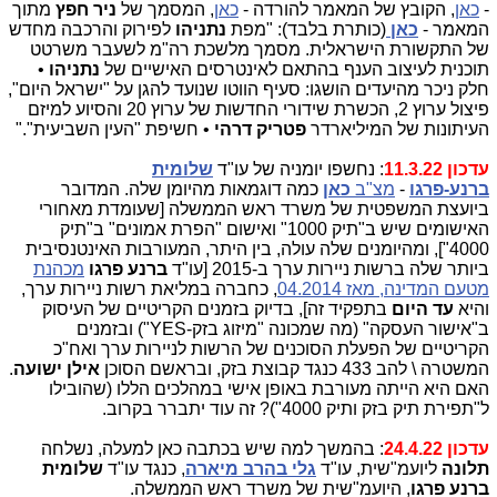
-
כאן
, הקובץ של המאמר להורדה -
כאן
, המסמך של
ניר חפץ
מתוך
המאמר -
כאן
(כותרת בלבד): "מפת
נתניהו
לפירוק והרכבה מחדש
של התקשורת הישראלית. מסמך מלשכת רה"מ לשעבר משרטט
תוכנית לעיצוב הענף בהתאם לאינטרסים האישיים של
נתניהו
•
חלק ניכר מהיעדים הושגו: סעיף הווטו שנועד להגן על "ישראל היום",
פיצול ערוץ 2, הכשרת שידורי החדשות של ערוץ 20 והסיוע למיזם
העיתונות של המיליארדר
פטריק דרהי
• חשיפת "העין השביעית"."
עדכון 11.3.22
: נחשפו יומניה של עו"ד
שלומית
ברנע-פרגו
-
מצ"ב
כאן
כמה דוגמאות מהיומן שלה. המדובר
ביועצת המשפטית של משרד ראש הממשלה [שעומדת מאחורי
האישומים שיש ב"תיק 1000" ואישום "הפרת אמונים" ב"תיק
4000"], ומהיומנים שלה עולה, בין היתר, המעורבות האינטנסיבית
ביותר שלה ברשות ניירות ערך ב-2015 [עו"ד
ברנע פרגו
מכהנת
מטעם המדינה, מאז 04.2014
, כחברה במליאת רשות ניירות ערך,
והיא
עד היום
בתפקיד זה], בדיוק בזמנים הקריטיים של העיסוק
ב"אישור העסקה" (מה שמכונה "מיזוג בזק-YES") ובזמנים
הקריטיים של הפעלת הסוכנים של הרשות לניירות ערך ואח"כ
המשטרה \ להב 433 כנגד קבוצת בזק, ובראשם הסוכן
אילן ישועה
.
האם היא הייתה מעורבת באופן אישי במהלכים הללו (שהובילו
ל"תפירת תיק בזק ותיק 4000")? זה עוד יתברר בקרוב.
עדכון 24.4.22
: בהמשך למה שיש בכתבה כאן למעלה, נשלחה
תלונה
ליועמ"שית, עו"ד
גלי בהרב מיארה
, כנגד עו"ד
שלומית
ברנע פרגו
, היועמ"שית של משרד ראש הממשלה.