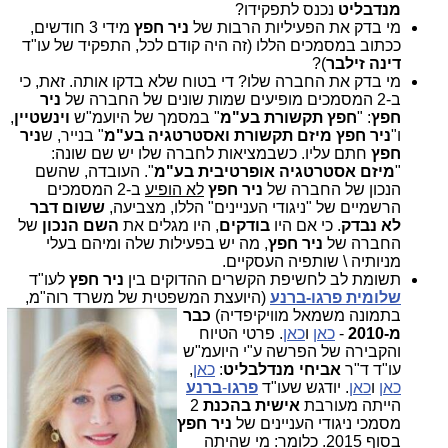
מנדבליט
נכנס לתפקידו?
מי בדק את הפעיליות הרבות של
ניר חפץ
מידי 3 חודשים,
ככתוב במסמכים הללו (זה היה קודם לכל, התפקיד של עו"ד
דינה זילבר
)?
מי בדק את החברה שלו? די בטוח שלא בדקו אותה. זאת, כי
ב-2 המסמכים מופיעים שמות שונים של החברה של
ניר
חפץ
: "
חפץ תקשורת בע"מ
" במסמך של היועמ"ש
וינשטיין
,
ו"
ניר חפץ מיזם תקשורת ואסטרטגיה בע"מ
" בנייר, ש
ניר
חפץ
חתם עליו. כשבמציאות לחברה שלו יש שם שונה:
"
מיזם אסטרטגיה אופרטיבית בע"מ
". העובדה, שהשם
הנכון של החברה של
ניר חפץ
לא הופיע
ב-2 המסמכים
הרשמיים של "ניגודי העניינים" הללו, מצביעה,
ששום דבר
לא נבדק
. כי אם היו
בודקים
, היו מגלים את
השם הנכון
של
החברה של
ניר חפץ
, מה יש בפעילות שלה ומיהם בעלי
מניותיה \ שותפיה העסקיים.
תשומת לב לחשיפת הקשרים ההדוקים בין
ניר חפץ
לעו"ד
שלומית פרגו-ברנע
(היועצת המשפטית של משרד ר
וה"מ,
בתמונה משמאל מוויקיפדיה)
כבר
מ-2010
-
כאן
ו
כאן
. פרטי הטיוח
והקבירה של הפרשה ע"י היועמ"ש
עו"ד ד"ר
אביחי מנדלבליט
:
כאן
,
כאן
ו
כאן
. יודגש שעו"ד
פרגו
-
ברנע
הייתה מעורבת
אישית בהכנת
2
מסמכי ניגודי העניינים של
ניר חפץ
בסוף 2015. כלומר: מי שהיתה