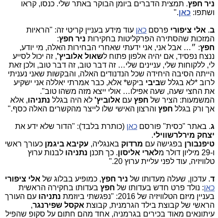
ניר חפץ
. תמצית הדברים ביומן הבוקר באתר שלי. כנסו, קראו
ושתפו:
כאן
."
ב
.
אלי ציפורי
פרסם
כאן
עוד מידע בעניין קריטי זה: "הראיות
המזכות שהסתירה הפרקליטות בחקירות
ניר חפץ
:
חפץ
: ״… אבל אני, אני ידעתי שאחרי הבחירות האלה, מי יודע,
ננצח נפסיד, אם יהיה אלפון פתוח ל
שאול אלוביץ'
, זה יכול לסייע
לי, ללקוחות שלי, עניינים שלי… זה דבר טוב, זה דבר טוב, ולכן זאת
הייתה הסיבה היחידה שכל הנדנודים האלה, והבקשות שאני נעניתי
לרוב *לא בגלל ש
ביבי
ביקש* אלא, כבר אמרתי יאללה אני ישקיע
את החצי שעה, שעה אפילו… אולי ייצא מזה משהו טוב".
המשמעות: הציר של
חפץ
עם
אלוביץ'
לא היה בגלל
נתניהו
, אלא
אך ורק בגלל
חפץ
והרצון האישי שלו לייצר מהקשרים האלה כסף."
ג
. באתר "כסית" פורסם
כאן
(כותרת בלבד): "הדור שלא ידע את
יצחק
מירלרשווילי
.
טיפנבורן
בפגישה עם
מרדוק
באנגליה,
עקיבא ביגמן
כעורך ראשי
ו-29 מיליון דולר מ
לארי אליסון
. כך תכנן
נתניהו
לבנות ערוץ
טלוויזיה, עוד לפני עליית ערוץ 20."
ד
. עדכון, שעלה מעדותו של
ניר חפץ
, כמופיע בבלוג של
אלי ציפורי
כאן
: נולד פרט חדש בעדותו של
חפץ
בעדותו בחקירה הראשית
בעניין מיזם הטלוויזיה של 2016: "נפגשתי ביוזמת
נתניהו
עם העורך
הראשי של קבוצת בילד הגרמנית, קבוצת
אקסל שפירנגר
,
עיתונאים מאוד בכירים בגרמניה, אחד מהם חתום על סקופ שהפיל