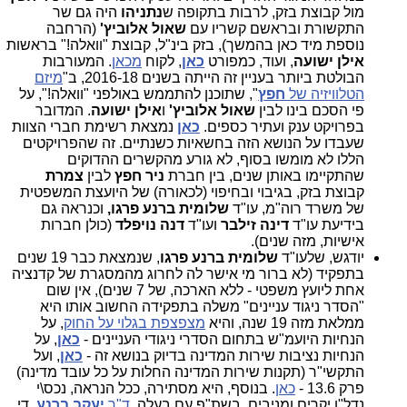
מול קבוצת בזק, לרבות בתקופה ש
נתניהו
היה גם שר
התקשורת ובראשם קשריו עם
שאול אלוביץ'
(הרחבה
נוספת מיד כאן בהמשך), בזק בינ"ל, קבוצת "וואלה!" בראשות
אילן ישועה
, ועוד, כמפורט
כאן
, לקוח
מכאן
. המעורבות
הבולטת ביותר בעניין זה הייתה בשנים 2016-18, ב"
מיזם
הטלוויזיה של
חפץ
", שתוכנן להתממש באולפני "וואלה!", על
פי הסכם בינו לבין
שאול אלוביץ'
ו
אילן ישועה
.
המדובר
בפרויקט ענק ועתיר כספים.
כאן
נמצאת רשימת חברי הצוות
שעבדו על הנושא הזה בחשאיות כשנתיים. זה שהפרויקטים
הללו לא מומשו בסוף, לא גורע מהקשרים ההדוקים
שהתקיימו באותן שנים, בין חברת
ניר חפץ
לבין
צמרת
קבוצת בזק, בגיבוי ובחיפוי (לכאורה) של היועצת המשפטית
של משרד רוה"מ, עו"ד
שלומית ברנע פרגו,
וכנראה גם
בידיעת עו"ד
דינה זילבר
ועו"ד
דנה נויפלד
(כולן חברות
אישיות, מזה שנים).
יודגש, שלעו"ד
שלומית ברנע פרגו
, שנמצאת כבר 19 שנים
בתפקיד (לא ברור מי אישר לה לחרוג מהמסגרת של קדנציה
אחת ליועץ משפטי - ללא הארכה, של 7 שנים), אין שום
"הסדר ניגוד עניינים" משלה בתפקידה החשוב אותו היא
ממלאת מזה 19 שנה, והיא
מצפצפת בגלוי על החוק
, על
הנחיות היועמ"ש בתחום הסדרי ניגודי העניינים -
כאן
, על
הנחיות נציבות שירות המדינה בדיוק בנושא זה -
כאן
, ועל
התקשי"ר (תקנות שירות המדינה החלות על כל עובד מדינה)
פרק 13.6 -
כאן
. בנוסף, היא מסתירה, ככל הנראה, נכס\י
נדל"ן יקרים ומניבים, בשת"פ עם בעלה,
ד"ר
יעקב ברנע
. די