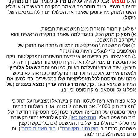
הללו
נמצאו
, אבל
לא היה עליהם מידע
. כלומר: גם הם
נמחקו
.
זה יהיה מעניין, כי זה
סותר
מה שאמר בחקירה הראשית (טען שלא
השמיד\מחק מידע וטען שאיבד את הסלולריים הללו במסיבה של
ניקול
).
יש לעניין חמור זה אחת מ-2 המשמעויות הבאות:
א)
חפץ
כן מחק הכל, בניגוד למה שאמר בחקירה הראשית והוא
שיקר לבית המשפט.
ב) אולי המשטרה \ הפרקליטות המלווה מחקה את התוכן של
הטלפונים כדי לנעלים ראיות מההגנה?
ג) חפץ עצמו, בין בידיעה או אי ידיעת המשטרה והפרקליטות, ניקה
את המכשירים ממידע, לקראת חקירתו (וסיפור האובדן היה רק
תירוץ), שזה שיבוש והעלמת ראיות, כמו המיוחס ל
שאול
אלוביץ'
ולאשתו
איריס
. אולם, החוקרים והפרקליטות, כנראה, לא ביקשו
ממנו שם וסיסמה לכל האפליקציות שלו במכשירים, כדי לטעון את
המידע שנמצא בענן.
כך, שהמידע הזה עדיין נמצא בעננים
(של
אפל וגוגל ווטסאפ, מיקרוסופט וכיו"ב).
כל אופציה היא רעה לשלטון החוק בישראל ומצביעה על תהליכי
"תפירת תיק 4000". אם תשובה ג' נכונה, אזי זו רשלנות רבתית
(אולי מכוונת) של התביעה ואפשר כעת [לפי הפסיקה החדשה של
בית המשפט העליון
הנמצאת כאן
], לבקש להוציא נתוני תקשורת
מהסלולריים הללו בצו של בית המשפט (גם בלי בקשת קצין
משטרה, ככתוב ב"
חוק נתוני תקשורת
" ו"
חוק האזנות סתר
"). זה
טרם נעשה ולא ברור למה.