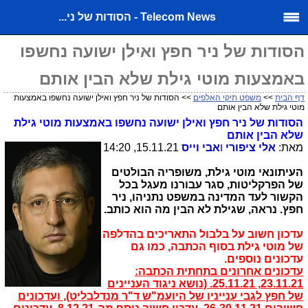
Telecom News - הסודות של ני...
הסודות של ניר חפץ ואילן ישועה נחשפו
באמצעות מוטי גילת שלא הבין אותם
דף הבית
>>
משפט תיקי האלפים
>> הסודות של ניר חפץ ואילן ישועה נחשפו באמצעות
מוטי גילת שלא הבין אותם
הסודות של ניר חפץ ואילן ישועה נחשפו באמצעות מוטי גילת
שלא הבין אותם
מאת:
אלי ציפורי
ו
אבי וייס
15.11.21, 14:20
העיתונאי מוטי גילת, משופריה הבולטים
של הפרקליטות, סגר עבורנו מעגל בכל
הקשור לעד המדינה במשפט נתניהו, ניר
חפץ. נראה, שגילת לא הבין מה הוא כותב.
עדכון חשוב על בלבול התאריכים בהדלפה
של מוטי גילת בסוף הכתבה, כמו גם
עדכונים נוספים.
עדכונים אחרונים בתחתית הכתבה:
23.11.21, 25.11.21. (נושא ניגוד העניינים
של חפץ לגבי ענייניו של היועמ"ש ד"ר מנדלבליט), ועדכונים