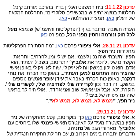
עדכון 11.1.22
: בית המשפט העליון בדיון בהרכב מורחב קיבל
החלטות בנושא "חיפוש במכשירים סלולריים". ההחלטה המלאה
של העליון
כאן
, תמצית ההחלטה -
כאן
.
הערה חשובה: מדובר בגוף (הפרקליטות והיועמ"ש) שנמצא
מעל
לכל חוק ונורמה וחסין מפני הכל
, כמפורט
כאן
.
עדכון 28.11.21:
אלי ציפורי
פרסם
כאן
: "מה הסתירה הפרקליטות
מחקירות
ניר חפץ
:
חפץ
: 'חשבתי שזה נכון לעצמי, אם יש לי זמן, להרחיב יותר את
הקשרים שלי, להכיר את
אלוביץ׳
יותר טוב, בשביל העתיד, הוא
אדם, הוא טייקון במשק וזה לא יזיק לי, שזה לא יזיק לי באופן אישי
שהציר הזה התחמם למען העתיד
... באופן כזה הכרתי את
נוחי
דנקנר
, באופן כזה הכרתי בעבר את
עידן עופר
ואנשים נוספים
במשק... זה דבר נכון
לקריירה שלי לפוזיציה שלי, לקשרים שלי'
.
חוקרת: 'לא, אבל אני אשאל שוב ואני אחדד... אולי היה לך בראש
שזה גם ציפייה של
ביבי
?'
ניר חפץ
: '*
ממש לא, ממש לא, ממש לא
*'."
עדכונים 29.11.21
:
א
.
אלי ציפורי
פרסם
כאן
כך: בוקר טוב, קטע מהחקירה של
ניר
חפץ
במשטרה מעיד על האינטרס האישי-פיננסי שלו ביחסים עם
אלוביץ'
, מאחורי הגב של
נתניהו
.
הדברים יתבררו בימים הקרובים, עם תחילת החקירה הנגדית של