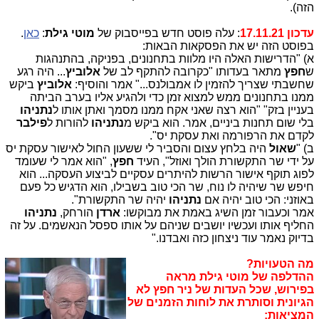
הזה).
עדכון 17.11.21
: עלה פוסט חדש בפייסבוק של
מוטי גילת
:
כאן
.
בפוסט הזה יש את הפסקאות הבאות:
א) "הדרישות האלה היו מלוות בתחנונים, בפניקה, בהתנהגות
ש
חפץ
מתאר בעדותו "כקרובה להתקף לב של
אלוביץ
... היה רגע
שחשבתי שצריך להזמין לו אמבולנס..." אמר והוסיף:
אלוביץ
ביקש
ממנו בתחנונים ממש למצוא זמן כדי ולהגיע אליו בערב הביתה
בעניין בזק" "הוא רצה שאני אקח ממנו מסמך ואתן אותו ל
נתניהו
בלי שום תחנות ביניים, אמר. הוא ביקש מ
נתניהו
להורות ל
פילבר
לקדם את הרפורמה ואת עסקת יס".
ב) "
שאול
היה בלחץ עצום והסביר לי ששעון החול לאישור עסקת יס
על ידי שר התקשורת הולך ואוזל", העיד
חפץ
, "הוא אמר לי שעומד
לפוג תוקף אישור הרשות להיתרים עסקיים לביצוע העסקה... הוא
חיפש שר שיהיה לו נוח, שר הכי טוב בשבילו, הוא הדגיש כל פעם
באוזני: הכי טוב יהיה אם
נתניהו
יהיה שר התקשורת".
אמר וכעבור זמן השיג באמת את מבוקשו:
ארדן
הורחק,
נתניהו
החליף אותו ועכשיו יושבים שניהם על אותו ספסל הנאשמים. על זה
בדיוק נאמר עוד ניצחון כזה ואבדנו."
מה הטעויות?
ההדלפה של מוטי גילת מראה
בפירוש, שכל העדות של ניר חפץ לא
הגיונית וסותרת את לוחות הזמנים של
המציאות: