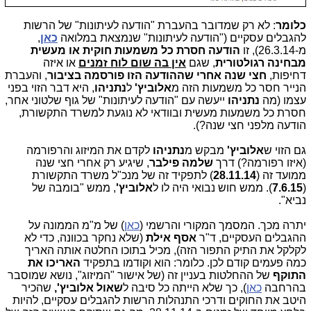
כלומר
: לא רק שמדובר בהעברת "הודעה לעיתונות" של הרשות
להגבלים עסקיים ("הודעה לעיתונות" שנמצאת במלואה
כאן
,
מ-26.3.14), זו
הודעה חסרת כל משמעות חוקית או מעשית
מבחינה רגולטורית
, שגם
אין בה שום לוח זמנים
או איזה
דחיפות,
חצי שנה אחרי שההודעה הזו פורסמה בציבור
, והעברת
הנייר חסר כל משמעות הזה מ
אלוביץ'
ל
נתניהו
, היא דבר הזוי בפני
עצמו (מה
נתניהו
ייעשה עם "הודעה לעיתונות" של גוף שלטוני אחר,
חסרת כל משמעות מעשית ובוודאי לא נוגעת למשרד התקשורת,
הודעה מלפני חצי שנה?).
גם הזוי ש
אלוביץ'
מבקש מ
נתניהו
לקדם את המיזוג והרפורמה
(איזו רפורמה?) דרך
שלמה פילבר
, שיגיע רק אחרי חצי שנה
ממועד זה (
28.11.14
) לתפקיד זה של מנכ"ל משרד התקשורת
(
7.6.15
). ממש חוש נבואי היה לו ל
אלוביץ'
, ממש "בומבה של
נביא".
יתרה מכך. המסמך המקורי והרשמי (
כאן
) של מ"מ הממונה על
ההגבלים העסקיים, ד"ר
אסף אילת
(שלא נחקר בכוונה, כדי לא
לקלקל את התיק התפור הזה), מכיל בתוכו החלטה אותה האריך
כמה פעמים קודם לכן. כלומר: הוא וקודמו בתפקיד
האריכו את
התוקף
של ההחלטות בעניין זה (של אישור "המיזוג", נושא שמוסבר
בהרחבה
כאן
), כך שלא הייתה כל סיבה ל
שאול
אלוביץ',
שהכיר
היטב את החוקים ודרכי התנהלות הרשות להגבלים עסקיים, להיות