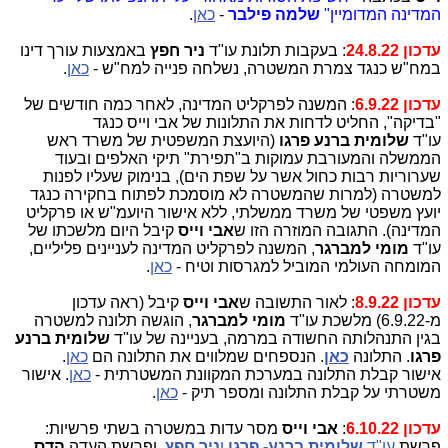
המדינה המדומיין"
שלמה פילבר
-
כאן
.
עדכון 24.8.22
: בעקבות תלונת עו"ד
ניר חפץ
באמצעות עורך דינו
במח"ש כנגד צמרת המשטרה, נשלחה פנייה למח"ש -
כאן
.
עדכון 6.9.22
: המשנה לפרקליט המדינה, לאחר כמה חודשים של
"בדיקה", החליט לדחות את התלונות של אבי וייס כנגד
עו"ד
שלומית ברנע פרגו
(היועצת המשפטית של משרד ראש
הממשלה והמעורבת עמוקות ב"תפירת" תיקי האלפים ובעוד
שערוריות רבות כחול אשר על שפת הים), בנימוק שעליו לפנות
למשטרה (למרות שהמשטרה לא מוסמכת לפתוח בחקירה כנגד
יועץ משפטי של משרד ממשלתי, ללא אישור היועמ"ש או פרקליט
המדינה). התגובה המוזרה הזו ש
אבי וייס
קיבל היום מלשכתו של
עו"ד
מומי למברגר
, המשנה לפרקליט המדינה לעניינים פליליים,
המומחה העולמי המוביל למגרסות וטיח -
כאן
.
עדכון 8.9.22
: לאור התשובה ש
אבי וייס
קיבל (ראה עדכון
מ-6.9.22) מלשכת עו"ד
מומי למברגר
, הוגשה תלונה למשטרה
בגין התנהלותה החשודה במרמה, בעניינה של עו"ד
שלומית ברנע
פרגו
. התלונה
כאן
. הנספחים שמלווים את התלונה הם
כאן
.
אישור קבלת התלונה במערכת המקוונת המשטרתית -
כאן
. אישור
משטרתי על קבלת התלונה ומספר תיק -
כאן
.
עדכון 6.10.22
:
אבי וייס
מסר עדות במשטרה בשתי פרשיות:
פרשת
עו"ד
שלומית ברנע- פרגו
ו
ניר חפץ
, ופרשת העדה
הדס