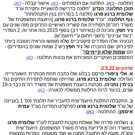
התלונה -
כאן
, התלונה עם הנספחים -
כאן
, אישור קבלה -
כאן
.
תוכן התלונה
:
הנדון
: "תלונה בדרישה להשעיית וחקירת עו"ד
שלומית ברנע פרגו
(תלונה 1 בסדרה) בגין התנהלותה!"
גוף התלונה
: "עו"ד
שלומית ברנע פרגו
, [היועצת המשפטית של
משרד רוה"מ] הסתירה את קשריה האישיים ההדוקים מזה שנים עם
ניר חפץ
, והכינה לו (באיחור רב) בסוף 2015 בזה אחר זה, 2 הסדרי
"ניגוד עניינים" (השני חתום ע"י היועמ"ש).
הבעיה: אלה הסדרים פיקטיביים שלא מומשו והראיה הטובה ביותר
לפיברוק: שם החברה של
ניר חפץ
(יש 2 שמות שונים בהסדרים) -
הם
שמות שלא קיימים
!!
"
המסמכים העיקריים המוכיחים את נכונות התלונה -
כאן
.
עדכונים 2.5.22
:
א
.
אלי ציפורי
פרסם בבלוג שלו כתבה תחת הכותרת: השערורייה
הגדולה:
שלומית ברנע פרגו
, שהייתה שותפה לתפירת התיקים נגד
בנימין נתניהו
, מכהנת כיועצת משפטית של משרד רה"מ כבר כ-19
שנים, בניגוד לרוח החלטת ממשלה לכאורה -
כאן
.
ב
. התקבלה החלטת היועמ"שית להעביר את תלונתי מס' 1 בעניינה
של עו"ד
שלומית ברנע פרגו
לפרקליט המדינה (עו"ד
עמית
איסמן
). ההחלטה -
כאן
.
ג
. נשלחה סדרה של שאלות נוקבות לתגובת לעו"ד
שלומית פרגו
במשרד רוה"מ ולידיעת צמרת משרד המשפטים, היועמ"שית
ונש"מ. מענה לא התקבל ממנה או ממי מטעמה. הפניות נמצאות