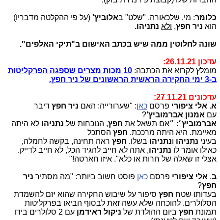
כלומר
: מי, שלכאורה, "שלט" ב
אלוביץ'
(על פי ההקלטה מדבריו)
הוא
ניר חפץ
,
ולא
נתניהו.
שונה לחלוטין ממה שיש בכתב האישום ב"תיקי האלפים".
עדכון 26.11.21:
מומלץ לקרוא את הכתבה:
10 מכות מצרים שספגה הפרקליטות
ב-3 ימי החקירה הראשית הראשונים של ניר חפץ.
עדכונים 27.11.21:
א
.
אלי ציפורי
פרסם
כאן
: "‏שערורייה: האם
ניר חפץ
דיבר
עם
אמנון אברמוביץ'
?
אברמוביץ׳
: ״אם תשאל את
חפץ
, הנוכחות של
נתניהו
לא היתה
מאיימת. היא היתה מרככת.
חפץ
הסתכל
בעיני
נתניהו
ו
נתניהו
בשלו.
חפץ
ראה תחינה, בקשה לחמלה,
כאילו אומר לו
נתניהו
, אתה לא חייב להגיד הכל, לא חייב לדייק.
אצלי זו שאלה של חרות או כלא". ‏איזו חארטה!"
ב
.
אלי ציפורי
פרסם
כאן
פוסט חשוב ביותר: "‏מה מסתיר
ניר
חפץ
?
‏בעדותו שטח
חפץ
סיפור על שיבוש החקירה שהוא יזם להשמדת
הסלולרים. להוכחה שלא עשה זאת לבסוף הביאו בפרקליטות
תמונת
חפץ
ביום ההולדת של
ניקול ראידמן
עם 2 סלולרים בידו