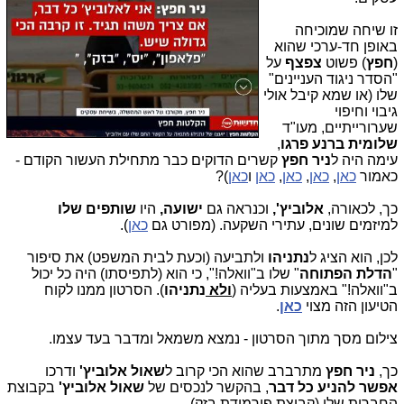
זו שיחה שמוכיחה
באופן חד-ערכי שהוא
(
חפץ
) פשוט
צפצף
על
"הסדר ניגוד העניינים"
שלו (או שמא קיבל אולי
גיבוי וחיפוי
שערורייתיים, מעו"ד
שלומית ברנע פרגו
,
עימה היה ל
ניר חפץ
קשרים הדוקים כבר מתחילת העשור הקודם -
כאמור
כאן
,
כאן
,
כאן
,
כאן
ו
כאן
)?
כך, לכאורה,
אלוביץ',
וכנראה גם
ישועה,
היו
שותפים שלו
למיזמים שונים, עתירי השקעה. (מפורט גם
כאן
).
לכן, הוא הציג ל
נתניהו
ולתביעה (וכעת לבית המשפט) את סיפור
"
הדלת הפתוחה
" שלו ב"וואלה!", כי הוא (לתפיסתו) היה כל יכול
ב"וואלה!" באמצעות בעליה (
ולא
נתניהו
). הסרטון ממנו לקוח
הטיעון הזה מצוי
כאן
.
צילום מסך מתוך הסרטון - נמצא משמאל ומדבר בעד עצמו.
כך,
ניר חפץ
מתרברב שהוא הכי קרוב ל
שאול אלוביץ'
ודרכו
אפשר להניע כל דבר
, בהקשר לנכסים של
שאול אלוביץ'
בקבוצת
החברות שלו (קבוצת פירמידת בזק).