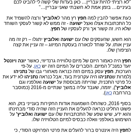
"לא רציתי להיות עבריין… כאן בעדות שלי קשה לי להביט לכם
בעיניים… בזמן אמת לא חשבתי שאני עבריין…"
כעת אפשר להבין למה
חפץ
רץ מהר ל
אלוביץ'
ורצה להשמיד את
כל התכתובות אצלו ואצל
ישועה
- זה ממש לא קשור לעסקי השוחד
שלא היו. זה קשור אך ורק לעסקיו של
חפץ
.
הוא חשש, שהעסקים שלו עם
ישועה
ו
אלוביץ
יתגלו – רק זה מה
עניין אותו. על שוחד לכאורה בעסקת המיזוג – זה עניין את קצה
הציפורן שלו.
חפץ
היה כאמור היזם של מיזם טלוויזיה גרנדיוזי, כאשר
יונה ויזנטל
יועד כמנכ"ל המיזם. הסברים על המיזם הזה יש
כאן
. על-פי
הערכות,
חפץ
עסק במיזם הזה כנראה מאחורי גבו של
נתניהו
(למרות ש
נתניהו
היה עקרונית בעד, אבל כנראה
נתניהו
לא ידע את
כל פרטי התכנית, שהייתה מבוססת על
ישועה
ואולפניו וגם
אלוביץ'
), יוזמה, שעבד עליה במשך שנתיים מ-2016 (כמוסבר
בהרחבה
כאן
).
בסוף 2016, כשהחלו השמועות אודות החקירות בענייני בזק, הוא
פשוט החליט כנראה להעלים את העניין הזה שהיה סודי מבחינתו
והוא ידע, שיש שפע של התכתבויות שלו עם
ישועה
ו
אלוביץ'
על
השימוש באולפני וואלה כבסיס למיזם הטלוויזיה שלו.
ל
חפץ
היה אינטרס ברור להעלים את פרטי הפרויקט הסודי, כי