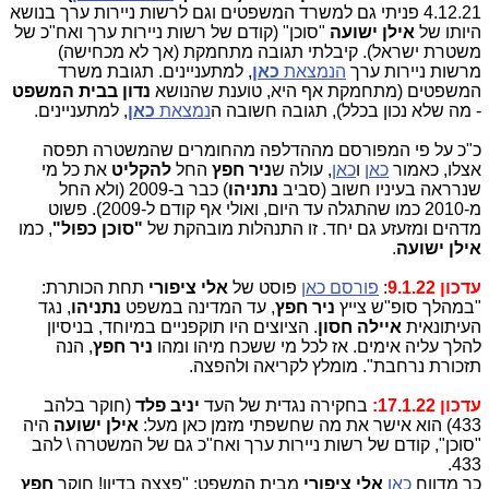
4.12.21 פניתי גם למשרד המשפטים וגם לרשות ניירות ערך בנושא
היותו של
אילן ישועה
"סוכן" (קודם של רשות ניירות ערך ואח"כ של
משטרת ישראל). קיבלתי תגובה מתחמקת (אך לא מכחישה)
מרשות ניירות ערך
הנמצאת
כאן
, למתעניינים. תגובת משרד
המשפטים (מתחמקת אף היא, טוענת שהנושא
נדון בבית המשפט
- מה שלא נכון בכלל), תגובה חשובה ה
נמצאת
כאן
, למתעניינים.
כ"כ על פי המפורסם מההדלפה מהחומרים שהמשטרה תפסה
אצלו, כאמור
כאן
ו
כאן
, עולה ש
ניר חפץ
החל
להקליט
את כל מי
שנרראה בעיניו חשוב (סביב
נתניהו
) כבר ב-2009 (ולא החל
מ-2010 כמו שהתגלה עד היום, ואולי אף קודם ל-2009). פשוט
מדהים ומזעזע גם יחד. זו התנהלות מובהקת של
"סוכן כפול"
, כמו
אילן ישועה
.
עדכון 9.1.22
:
פורסם כאן
פוסט של
אלי ציפורי
תחת הכותרת:
"במהלך סופ"ש צייץ
ניר חפץ
, עד המדינה במשפט
נתניהו
, נגד
העיתונאית
איילה חסון
. הציוצים היו תוקפניים במיוחד, בניסיון
להלך עליה אימים. אז לכל מי ששכח מיהו ומהו
ניר חפץ
, הנה
תזכורת נרחבת". מומלץ לקריאה ולהפצה.
עדכון 17.1.22:
בחקירה נגדית של העד
יניב פלד
(חוקר בלהב
433) הוא אישר את מה שחשפתי מזמן כאן מעל:
אילן ישועה
היה
"סוכן", קודם של רשות ניירות ערך ואח"כ גם של המשטרה \ להב
433.
כך מדווח
כאן
אלי ציפורי
מבית המשפט: "פצצה בדיון! חוקר
חפץ