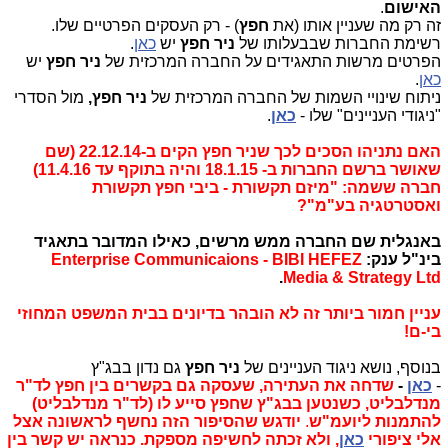
האישום
.
זה רק מה שעניין אותו (את
חפץ
) - רק העסקים הפרטיים שלו.
רשימת החברות שבבעלותו של
ניר חפץ
יש
כאן
.
הפרטים מרשות התאגידים על החברה המרכזית של
ניר חפץ
יש
כאן
.
ניתוח שינויי השמות של החברה המרכזית של
ניר חפץ,
מול הסדרי
"ניגודי העניינים" שלו -
כאן
.
האם נתניהו הסכים לכך שניר חפץ הקים ב-22.12.14 (שם
שאושר ברשם החברות ב- 18.1.15 והיה בתוקף עד 11.4.16)
חברה ששמה: "מיזם תקשורת - ביבי חפץ תקשורת
ואסטרטגיה בע"מ"?
באנגלית שם החברה ממש מרשים, כאילו המדובר בתאגיד
בינ"ל ענק:
Enterprise Communicaions - BIBI HEFEZ
.
Media & Strategy Ltd
עניין חמור ביותר זה לא הובהר בדיונים בבית המשפט המחוזי
בי-ם!
בנוסף, נושא ניגוד העניינים של
ניר חפץ
גם נדון בבג"ץ
-
כאן
-
שדחה את העתירה, שעסקה גם בקשרים בין חפץ לד"ר
מנדלבליט, כשנטען בבג"ץ שחפץ סייע לו (לד"ר מנדלבליט)
להתמנות ליועמ"ש
.
יודגש שהסיפור הזה נחשף לראשונה אצל
אלי ציפורי
כאן
, ולא זכתה לחשיפה מספקת. כנראה יש קשר בין