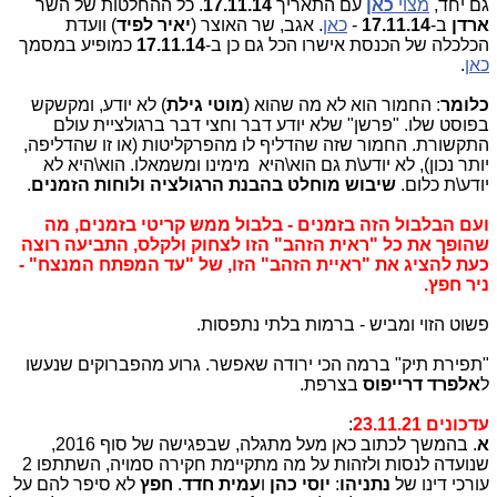
גם יחד,
מצוי
כאן
עם התאריך
17.11.14
. כל ההחלטות של השר
ארדן
ב-
17.11.14
-
כאן
. אגב, שר האוצר (
יאיר לפיד
) וועדת
הכלכלה של הכנסת אישרו הכל גם כן ב-
17.11.14
כמופיע במסמך
כאן
.
כלומר
: החמור הוא לא מה שהוא (
מוטי גילת
) לא יודע, ומקשקש
בפוסט שלו. "פרשן" שלא יודע דבר וחצי דבר ברגולציית עולם
התקשורת. החמור שזה שהדליף לו מהפרקליטות (או זו שהדליפה,
יותר נכון), לא יודע\ת גם הוא\היא מימינו ומשמאלו. הוא\היא לא
יודע\ת כלום.
שיבוש מוחלט בהבנת הרגולציה ולוחות הזמנים
.
ועם הבלבול הזה בזמנים - בלבול ממש קריטי בזמנים, מה
שהופך את כל "ראית הזהב" הזו לצחוק ולקלס, התביעה רוצה
כעת להציג את "ראיית הזהב" הזו, של "עד המפתח המנצח" -
ניר חפץ.
פשוט הזוי ומביש - ברמות בלתי נתפסות.
"תפירת תיק" ברמה הכי ירודה שאפשר. גרוע מהפברוקים שנעשו
ל
אלפרד דרייפוס
בצרפת.
עדכונים 23.11.21
:
א
. בהמשך לכתוב כאן מעל מתגלה, שבפגישה של סוף 2016,
שנועדה לנסות ולזהות על מה מתקיימת חקירה סמויה, השתתפו 2
עורכי דינו של
נתניהו
:
יוסי כהן
ו
עמית חדד
.
חפץ
לא סיפר להם על