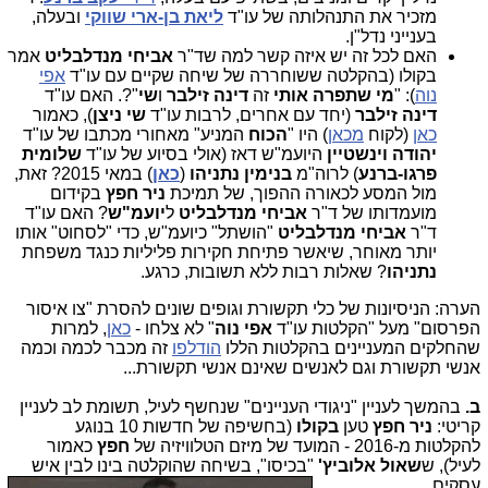
מזכיר את התנהלותה של עו"ד
ליאת בן-ארי שווקי
ובעלה,
בענייני נדל"ן.
האם לכל זה יש איזה קשר למה שד"ר
אביחי
מנדלבליט
אמר
בקולו (בהקלטה ששוחררה של שיחה שקיים עם עו"ד
אפי
נוה
): "
מי שתפרה אותי
זה
דינה זילבר
ו
שי
"?. האם עו"ד
דינה זילבר
(יחד עם אחרים, לרבות עו"ד
שי ניצן
), כאמור
כאן
(לקוח
מכאן
) היו "
הכוח
המניע" מאחורי מכתבו של עו"ד
יהודה וינשטיין
היועמ"ש דאז (אולי בסיוע של עו"ד
שלומית
פרגו-ברנע
) לרוה"מ
בנימין נתניהו
(
כאן
) במאי 2015? זאת,
מול המסע לכאורה ההפוך, של תמיכת
ניר חפץ
בקידום
מועמדותו של ד"ר
אביחי מנדלבליט
ל
יועמ"ש
? האם עו"ד
ד"ר
אביחי מנדלבליט
"הושתל" כיועמ"ש, כדי "לסחוט" אותו
יותר מאוחר, שיאשר פתיחת חקירות פליליות כנגד משפחת
נתניהו
? שאלות רבות ללא תשובות, כרגע.
הערה: הניסיונות של כלי תקשורת וגופים שונים להסרת "צו איסור
הפרסום" מעל "הקלטות עו"ד
אפי נוה
" לא צלחו -
כאן
, למרות
שהחלקים המעניינים בהקלטות הללו
הודלפו
זה מכבר לכמה וכמה
אנשי תקשורת וגם לאנשים שאינם אנשי תקשורת...
ב.
בהמשך לעניין "ניגודי העניינים" שנחשף לעיל, תשומת לב לעניין
קריטי:
ניר חפץ
טען
בקולו
(בחשיפה של חדשות 10 בנוגע
להקלטות מ-2016 - המועד של מיזם הטלוויזיה של
חפץ
כאמור
לעיל), ש
שאול אלוביץ'
"בכי
סו", בשיחה שהוקלטה בינו לבין איש
עסקים.