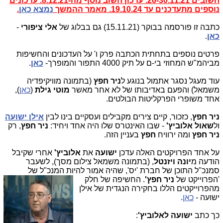
חשובים 26-30.11.21. עדכון חשוב נוסף מה-8.12.21. עדכונים
נוספים מתעדכנים עד 19.10.24. מאמר ההמשך
נמצא כאן
.
כתבה זו פורסמה בבוקר (15.11.21) גם בבלוג של
אלי ציפורי
-
כאן
.
פרטים נוספים בתחתית הכתבה פרק ו' על העדכונים והחשיפות
מביהמ"ש המחוזי בי-ם על תיק 4000 התפור והמופרך-
כאן
.
עוד מעגל נסגר אתמול בנוגע ל
ניר חפץ
(בתמונה מוויקיפדיה
משמאל) והפעם באדיבותו של לא אחר מאשר
מוטי גילת
(
כאן
),
אחד משופרי הפרקליטות הבולטים.
ניר חפץ
, כזכור, קיים צירים מקבילים ועסקיים בינו לבין
אילן ישועה
ול
שאול
אלוביץ'
- שבו האינטרס שלו היה אחד ויחיד:
ניר חפץ
, רק
ניר חפץ
ומה ירוויח
חפץ
בעניין הזה.
על אחד הפרויקטים האלה עדכן
ישועה
את
אלוביץ'
אחרי שקיבל
הודעה מ
יונה ויזנטל
, (בתמונה משמאל צילום מסך), לשעבר
סמנכ"ל התוכן של חברת 'יס', שהיה אמור להיות המנכ"ל של
'הפרוייקט של
ניר חפץ'
.
החשיפה של חלק
מהפרוייקטים הללו בחקירה הנגדית של אילן
ישועה -
כאן
.
כך כתב
ישועה לאלוביץ'
: