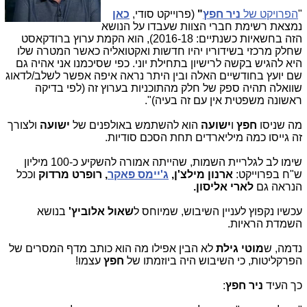
"
הפרויקט של
ניר חפץ
"
(פרוייקט סודי,
כאן
נמצאת רשימת חברי הצוות שעבדו על הנושא
הזה בחשאיות כשנתיים: 2016-18), הוא הקמת ערוץ ברודקאסט
שחלק מרכזי בשידוריו יהיו חדשות ואקטואליה כאשר המטרה שלו
היא להגיש בקשה לרישיון בתחילת יוני. כפי שסיכמנו אני אהיה גם
שם יועץ בחודשיים האלה ובין היתר נראה איפה אפשר לשלב/לדאוג
שוואלה תהיה ספק של חלק מהתוכניות בערוץ זה (לפי בדיקה
ראשונה משפטית אין עם זה בעיה)".
מה שניסו
חפץ
ו
ישועה
הוא להשתמש באולפנים של
ישועה
ולצורך
זה גייסו כמה מיליארדים תחת הסכם סודיות.
שימו לב לגלריית השמות, שהייתה אמורה להשקיע כ-100 מיליון
ש"ח בפרוייקט:
ארנון מילצ'ן,
ג'יימס פאקר
, רופרט מרדוק
וככל
הנראה גם
לארי אליסון.
עכשיו נקפוץ לעניין השיבוש, שמיוחס ל
שאול אלוביץ'
בנושא
השמדת הראיות.
נדמה, ש
מוטי גילת
לא הבין אפילו מה הוא כותב מדף המסרים של
הפרקליטות, כי השיבוש היה ביוזמתו של
חפץ
עצמו!
כך העיד
ניר חפץ
: