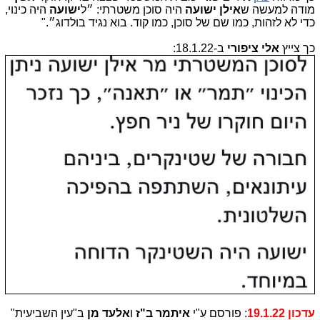
מודה למעשה ש
אילן ישועה
היה סוכן משטרתי: ״ל
ישועה
היה כינוי,
כדי לא לזהות, כמו שם של סוכן, כמו קוד. בוא נגיד בולדוג״."
כך צייץ
אלי ציפורי
ב-18.1.22:
עדכון 19.1.22
: פורסם ע"י
איתמר ב"ז
ו
אלעד מן
ב"עין השביעית"