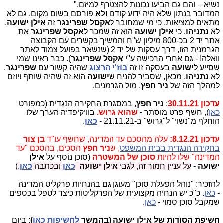
נשיא – והם גם הביעו נכונות להצטרף למיזם."
המדובר בנתון שלא היה ידוע קודם
ולא
פורסם בשום מקום. גם לא
מתאים למציאות, כי מי שמחובר ל
אקסל שפרינגר
זה
אילן ישועה
,
לא
נתניהו
, כי
אילן ישועה
הוא זה שמכר ל
אקסל שפרינגר
את
אתר יד 2 בכ-800 מיליון ש"ח והמשיך בקשרים עם הקבוצה
הגרמנית הזו, דרך עסקות של יד 2 (שנשאר בפועל צמוד לאתר
וואלה! - גם אחרי הרכישה ע"י
אקסל שפרינגר
). כבר ראינו שמי
שסייע ל
ישועה
בעסקה זו זה
בוז'י הרצוג
שהיה קשור עם
שפרינגר
,
לא
נתניהו
. מכאן, שסביר להניח ש
ישועה
הוא זה שהיה שותף ויוזם
למהלך הזה של
ניר חפץ
, מול הגרמנים.
עדכון 30.11.21
:
ניר חפץ
, במסגרת החקירה הנגדית (כמפורט
כאן
), חשף פרט מוסתר -
שהוא גרוש.
בוויקיפדיה הערך שלו
הוחלף מ"נשוי" ל"גרוש" ב-21.11.21 -
כאן
.
עדכון 8.12.21:
עלה מהסכם עד המדינה, שחשף עו"ד
בן צור
בחקירה הנגדית בבית המשפט
, ש
ניר חפץ
הסכים, בהסכם "עד
המדינה" שלו להיות
סוכן של המשטרה
(סוכן נוסף על
אילן
ישועה
-
על עניין חמור זה, לגבי
אילן ישועה
כאן
ובכתבה
כאן
.
)
להזכיר: "נוהל הפעלת סוכן" מעוגן גם בהנחיות פרקליט המדינה
-
כאן
. כ"כ יש הנחיה מקצועית של הפרקליטות כיצד לטפל בכספים
שמקבל סוכן סמוי -
כאן
.
חשיפת הסודות של אילן ישועה (בהמשך
לחשיפות כאן
)
: ביום