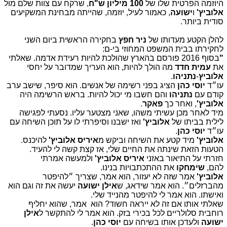
היוזמה הפרטית שלו של
100 מיליון ש"ח
, שרקח עם צוות שלם מול
אלוביץ'
ו
ישועה
, כאמור לעיל, יוזמה, שהייתה מבחינת המשקיעים
סודית ביותר.
להלן הקטע מעדותו של
ניר חפץ
בחקירה הראשית ביום השני
לחקירתו בבית המשפט המחוזי בי-ם:
"
בסוף 2016 פורסם בהארץ שהולכת להיות רעידת אדמה. שאלתי
את
עמית חדד
מה הולך להיות, הוא העריך שמדובר על יחסי
אלוביץ
-
נתניהו
.
‏עו״ד
יוסי כהן
הציג בפני רשימה של אנשים. הוא סיפר, שישב ערב
קודם עם
נתניהו
והם חשבו מי יכול להיות. בראש הרשימה היה
אלוביץ'
, ואחר כך
פאקר
.
מיד לאחר מכן עשיתי משהו, שאני מצטער עליו. נסעתי לפגישה
לילית בביתו של
אלוביץ'
ואז ישבנו וסיפרתי לו על תוכן השיחה עם
עו״ד
יוסי כהן
.
אלוביץ'
מיד קטע את השיחה וביקש מ
איריס אלוביץ'
להיכנס.
הטעות הזאת שינתה את החיים שלי, אז קצת קשה לי להעיד.
חזרתי על התיאור באזני
איריס אלוביץ'
ולמעשה אמרתי
להם,
שימחקו
את ההתכתבויות בנינו.
אלוביץ'
אמר שזה לא יעזור, הוא אמר, שצריך ״להיפטר
מהברזלים״. הוא אמר שידאג, ש
אילן ישועה
יעשה את זה וגם הוא
ואישתו. הוא אמר לי להיפטר מהנייד שלי.
שאלתי אותו אם זה לא ייראה חשוד? הוא אמר, שהוא יחליף
רוחבית סלולריים לכל בכירי בזק. הוא אמר לי להתקשר ל
אילן
ישועה
ולעדכן אותו בשיחה עם
יוסי כהן
.