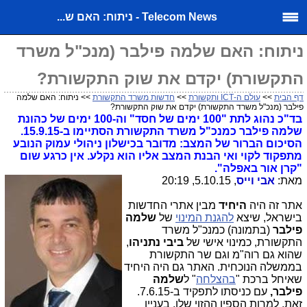
Telecom News - ניתוח: האם ש...
ניתוח: האם שלמה פילבר (מנכ"ל משרד
התקשורת) יקדם את שוק התקשורת?
דף הבית
>>
עולם ה-ICT ותקשורת
>>
חדשות משרד התקשורת
>> ניתוח: האם שלמה
פילבר (מנכ"ל משרד התקשורת) יקדם את שוק התקשורת?
בד"כ נהוג לתת "100 ימים של חסד" וה-100 ימים של כהונת
שלמה פילבר כמנכ"ל משרד התקשורת הסתיימו ב-15.9.15.
הסיכום הברור של המצב: מדובר בכישלון ניהולי עמוק הנובע
מתפקוד לקוי ואי הבנת המצב אליו הוא נקלע. אין כרגע שום
"קרן אור באפלה".
מאת:
אבי וייס
, 5.10.15, 20:19
אתר זה היה
היחיד
מבין אתרי החדשות
בישראל, שיצא
להגנת המינוי
של
שלמה
פילבר
(בתמונה) כמנכ"ל משרד
התקשורת, כמינוי אישי של
ביבי נתניהו
,
שהוא גם רוה"מ וגם שר התקשורת
בממשלה הנוכחית. האתר גם היה היחיד
שאיחל ברכת "
בהצלחה
" ל
שלמה
פילבר,
עם כניסתו לתפקיד ב-7.6.15.
זאת, למרות הספין ההזוי שלו, בעניין