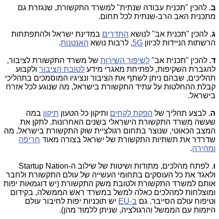
ב
. להכין "תכנית עבודה שנתית" למשרד התקשורת, שנגזרת גם
מתכנית האב הרב-שנתית לכל תחום.
ג
. להכין "תכנית אב" לנושא
התדרים
במדינת ישראל ולהתפתחות
הרשתות הניידות לכיוון
5G
, לרבות נושא
האנטנות
.
ד
. להכין "תכנית אב"
לשיפור השירות
של משרד התקשורת לציבור,
להגברת השקיפות, לפתיחת מאגרי מידע
לטובת הציבור
ולקבוע
תהליכים, שבהם ניתן לשתף את הציבור ונציגיו המוסמכים בתהליכי
קבלת ההחלטות על עתיד התקשורת בישראל, מה שנוגע לכל אזרח
בישראל.
ה
. לבצע תהליך של
הפקת לקחים
ותיקון כל הטעון
תיקון
במה
שעשה משרד התקשורת הישראלי בשנים האחרונות. לתקן את
המצב הכאוטי, שנוצר בתחום רגולציית שוק התקשורת בישראל, מה
שדרדר את תשתיות התקשורת של ישראל בצורה מאוד
חריפה
ומהירה
.
ו
. לפתח מהלכים, מתודות ושיטות של שילוב ה-Startup Nation
ולאגד את כל העוסקים בתחומי העשייה של עולם התקשורת ולחבר
אותם למשרד התקשורת ולטובת משק התקשורת (יש דוגמאות יפות
ומוצלחות למהלכים כאלה למשל במשרד ראש הממשלה, בקידום
וטיפוח עולם הסייבר. גם
ב-EU
יש תוכניות יפות לחיבור עולם
היזמות עם הממשל והרגולציה, שניתן ללמוד מהן).