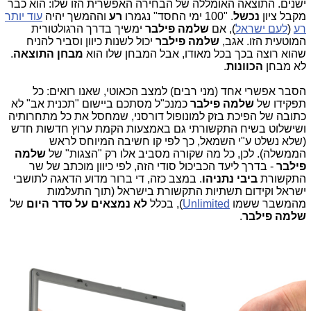
ישנים. התוצאה האומללה של הבחירה האפשרית הזו שלו: הוא כבר
מקבל ציון
נכשל
. "100 ימי החסד" נגמרו
רע
וההמשך יהיה
עוד יותר
רע
(
לעם ישראל
), אם
שלמה פילבר
ימשיך בדרך הרגולטורית
המוטעית הזו. אגב,
שלמה פילבר
יכול לשנות כיוון וסביר להניח
שהוא רוצה בכך בכל מאודו, אבל המבחן שלו הוא
מבחן התוצאה
.
לא מבחן
הכוונות
.
הסבר אפשרי אחד (מני רבים) למצב הכאוטי, שאנו רואים: כל
תפקידו של
שלמה פילבר
כמנכ"ל מסתכם ביישום "תכנית אב" לא
כתובה של הפיכת בזק למונופול דורסני, שמחסל את כל מתחרותיה
ושישלוט בשיח התקשורתי גם באמצעות הקמת ערוץ חדשות חדש
(שלא נשלט ע"י השמאל, כך לפי קו חשיבה המיוחס לראש
הממשלה). לכן, כל מה שקורה מסביב אלו רק "הצגות" של
שלמה
פילבר
- בדרך ליעד הכביכול סודי הזה, לפי כיוון מוכתב של שר
התקשורת
ביבי נתניהו
. במצב כזה, די ברור מדוע הדאגה לתושבי
ישראל וקידום תשתיות התקשורת בישראל (תוך התעלמות
מהמשבר ששמו
Unlimited
), בכלל
לא נמצאים על סדר היום
של
שלמה פילבר
.