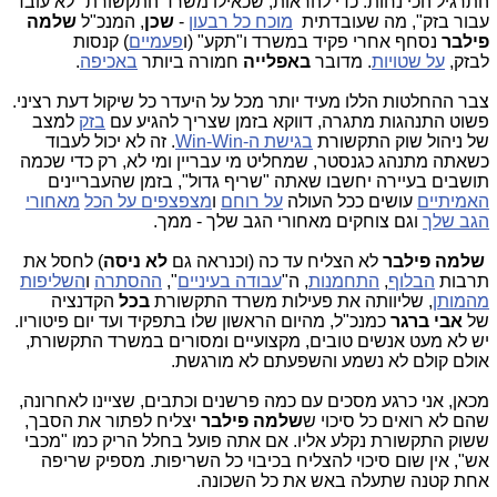
התרגיל הכי נחות: כדי להראות, שכאילו משרד התקשורת "לא עובד
עבור בזק", מה שעובדתית
מוכח כל רבעון
-
שכן
, המנכ"ל
שלמה
פילבר
נסחף אחרי פקיד במשרד ו"תקע" (ו
פעמיים
) קנסות
לבזק,
על שטויות
. מדובר
באפלייה
חמורה ביותר
באכיפה
.
צבר ההחלטות הללו מעיד יותר מכל על היעדר כל שיקול דעת רציני.
פשוט התנהגות מתגרה, דווקא בזמן שצריך להגיע עם
בזק
למצב
של ניהול שוק התקשורת
בגישת ה-Win-Win
. זה לא יכול לעבוד
כשאתה מתנהג כגנסטר, שמחליט מי עבריין ומי לא, רק כדי שכמה
תושבים בעיירה יחשבו שאתה "שריף גדול", בזמן שהעבריינים
האמיתיים
עושים ככל העולה
על רוחם
ו
מצפצפים על הכל
מאחורי
הגב שלך
וגם צוחקים מאחורי הגב שלך - ממך.
שלמה פילבר
לא הצליח עד כה (וכנראה גם
לא ניסה
) לחסל את
תרבות
הבלוף
,
התחמנות
, ה"
עבודה בעיניים
",
ההסתרה
ו
השליפות
מהמותן
, שליוותה את פעילות משרד התקשורת
בכל
הקדנציה
של
אבי ברגר
כמנכ"ל, מהיום הראשון שלו בתפקיד ועד יום פיטוריו.
יש לא מעט אנשים טובים, מקצועיים ומסורים במשרד התקשורת,
אולם קולם לא נשמע והשפעתם לא מורגשת.
מכאן, אני כרגע מסכים עם כמה פרשנים וכתבים, שציינו לאחרונה,
שהם לא רואים כל סיכוי ש
שלמה
פילבר
יצליח לפתור את הסבך,
ששוק התקשורת נקלע אליו. אם אתה פועל בחלל הריק כמו "מכבי
אש", אין שום סיכוי להצליח בכיבוי כל השריפות. מספיק שריפה
אחת קטנה שתעלה באש את כל השכונה.