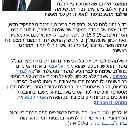
המאמר שלו בנושא קונספירציית רצח
רבין
. אולם, ציינו שאנו נבחן את
שלמה
פילבר
מרגע כניסתו לתפקיד
,
רק לפי
מעשיו
.
בד"כ נהוג לתת לבעלי תפקידים בכירים, שנכנסים לתפקיד חדש,
"100 ימים של חסד". במקרה של
שלמה פילבר,
ה-100 הימים
הללו
חלפו
ב-15.9.15. כך, שניתן כבר לראות ולסכם את מעשיו
ואת הכיוון שהוא מוליך בו את שוק התקשורת, והתמונה המצטיירת
עגומה מאוד. מדובר (עד כה) בכישלון ניהולי חמור וממדרגה
ראשונה.
ל
שלמה פילבר
יש את
כל הכישורים
הנדרשים לתפקיד מנכ"ל
משרד התקשורת, כפי שהוא
מעיד על עצמו
בוועדת המינויים
בנש"מ.
שלמה פילבר
הגיע למשרד ממשלתי, ש"
יצא לגמרי
מאיפוס
", שעבד ללא כל כיוון וללא כל תכנית עבודה. לאור הניסיון
רב השנים שלו בהכנת תכניות עבודה והוצאתן לפועל, בגיבוש
מדיניות, בגיבוש אסטרטגיה, בהובלת עבודת מטה, ביכולות תכנון
אסטרטגי והפיכתו לפרויקט ביצועי, בניהול משברים והובלת
תהליכים בחברות וגופים ציבוריים, הוא היה
אמור לבצע
את
המהלכים הבאים
:
א
. להכין "
תכנית אב
" רב-שנתית לרגולציית הפס הרחב בישראל,
הקווי והנייד. (הוא יכול היה להיעזר בתכניות דומות הקיימות
ב
ארה"ב
,
בבריטניה
, ב-
EU
ועוד).