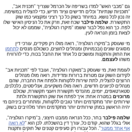
גם "מכבי האש" למדו בשריפה על הכרמל שצריך "תכנית אב",
"תוכניות שנתיות" וכלים חדישים וציוד חדיש, כדי להצליח במשימה.
זה נכון לכל נושא. במיוחד בשוק כל כך רציני ומקצועי כמו שוק
התקשורת.
שלמה פילבר
שכח זאת, וזרק את כל הניסיון האישי שלו
לפח. כך הוא נפל לבור ששמו "מיקרו רגולציה", שממנו לא יכול
לצאת בזמן הנראה לעין.
מי שעוסק ב"מיקרו רגולציה", רואה מולו רק פקידים, עורכי דין
מסוגים שונים (ובכמויות) ומנהלים לחוצים, כשכולם מנסים
לתחמן
את החוק והתקנות ומושכים כל אחד את החבל בכוח, כדי להרוויח
משהו
לעצמם
.
לעומת זאת, מי שעוסק ב"מאקרו רגולציה", ועובד לפי "תכניות אב"
לקידום השוק עם מטרות ברורות ומדידות, רואה מולו מנהלים
הרוצים להצליח, לתת שירות ללקוחות ולפתח את החברה, שהם
מנהלים לכיוונים חדשים, רואה מולו משקיעים, אנליסטים, כלכלנים,
סטארטאפים, יזמים, מהנדסי תקשורת ויועצי תקשורת, שכולם
מרוכזים
במטרה אחת: איך לפתח את שוק התקשורת ולתת
שירותים יותר מתקדמים ויותר טובים ללקוחות, ומתחרים ביניהם מי
יהיה הראשון במתן שירותים יותר מתקדמים ויותר מלהיבים בשוק.
שלמה פילבר
בחר, ככל הנראה ממבט חיצוני, ב"מיקרו רגולציה",
אולי בגלל שהוא, קודם כל, עורך דין בהשכלתו. לכן הוא "
לא רואה
אף אחד ממטר
". הכל עבורו רק סעיפים קטנים של חוקים ותקנות