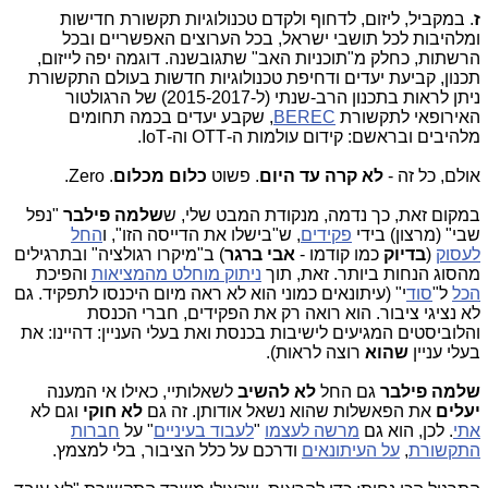
ז
. במקביל, ליזום, לדחוף ולקדם טכנולוגיות תקשורת חדישות
ומלהיבות לכל תושבי ישראל, בכל הערוצים האפשריים ובכל
הרשתות, כחלק מ"תוכניות האב" שתגובשנה. דוגמה יפה לייזום,
תכנון, קביעת יעדים ודחיפת טכנולוגיות חדשות בעולם התקשורת
ניתן לראות בתכנון הרב-שנתי (ל-2015-2017) של הרגולטור
האירופאי לתקשורת
BEREC
, שקבע יעדים בכמה תחומים
מלהיבים ובראשם: קידום עולמות ה-OTT וה-IoT.
אולם, כל זה -
לא קרה עד היום
. פשוט
כלום מכלום
. Zero.
במקום זאת, כך נדמה, מנקודת המבט שלי, ש
שלמה פילבר
"נפל
שבי" (מרצון) בידי
פקידים
, ש"בישלו את הדייסה הזו", ו
החל
לעסוק
(
בדיוק
כמו קודמו -
אבי ברגר
) ב"מיקרו רגולציה" ובתרגילים
מהסוג הנחות ביותר. זאת, תוך
ניתוק מוחלט מהמציאות
והפיכת
הכל
ל"
סוד
י" (עיתונאים כמוני הוא לא ראה מיום היכנסו לתפקיד. גם
לא נציגי ציבור. הוא רואה רק את הפקידים, חברי הכנסת
והלוביסטים המגיעים לישיבות בכנסת ואת בעלי העניין: דהיינו: את
בעלי עניין
שהוא
רוצה לראות).
שלמה פילבר
גם החל
לא להשיב
לשאלותיי, כאילו אי המענה
יעלים
את הפאשלות שהוא נשאל אודותן. זה גם
לא חוקי
וגם לא
אתי
. לכן, הוא גם
מרשה לעצמו
"
לעבוד בעיניים
" על
חברות
התקשורת
,
על העיתונאים
ודרכם על כלל הציבור, בלי למצמץ.