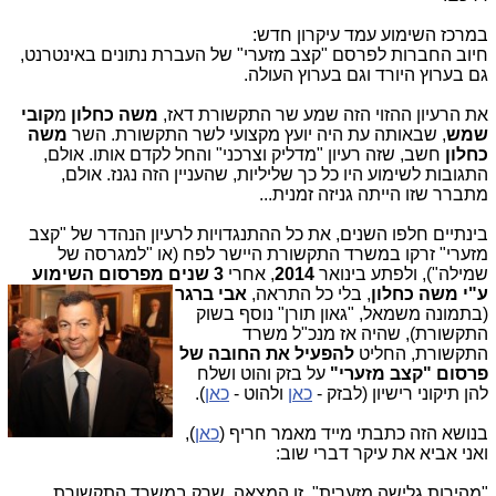
במרכז השימוע עמד עיקרון חדש:
חיוב החברות לפרסם "קצב מזערי" של העברת נתונים באינטרנט,
גם בערוץ היורד וגם בערוץ העולה.
את הרעיון ההזוי הזה שמע שר התקשורת דאז,
משה כחלון
מ
קובי
שמש
, שבאותה עת היה יועץ מקצועי לשר התקשורת. השר
משה
כחלון
חשב, שזה רעיון "מדליק וצרכני" והחל לקדם אותו. אולם,
התגובות לשימוע היו כל כך שליליות, שהעניין הזה נגנז. אולם,
מתברר שזו הייתה גניזה זמנית...
בינתיים חלפו השנים, את כל ההתנגדויות לרעיון הנהדר של "קצב
מזערי" זרקו במשרד התקשורת היישר לפח (או "למגרסה של
שמילה"), ולפתע בינואר
2014
, אחרי
3 שנים מפרסום השימוע
ע"י משה כחלון
, בלי כל התראה,
אבי ב
רגר
(בתמונה משמאל, "גאון תורן" נוסף בשוק
התקשורת), שהיה אז מנכ"ל משרד
התקשורת, החליט
להפעיל את החובה של
פרסום "קצב מזערי"
על בזק והוט ושלח
להן תיקוני רישיון (לבזק -
כאן
ולהוט -
כאן
).
בנושא הזה כתבתי מייד מאמר חריף (
כאן
),
ואני אביא את עיקר דברי שוב:
"מהירות גלישה מזערית". זו המצאה, שרק במשרד התקשורת