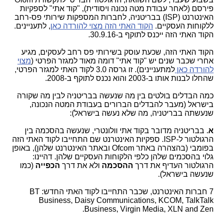
פירסם (לאחר עבודת מטה נכונה ויסודית), "קוד אתי" לספקיות
האינטרנט (ISP) בבריטניה, לחברות המספקות שירותי פס-רחב
ללקוחות העסקיים.
הקוד האתי הזה מצוי להורדה כאן
, לתעניינים.
הקוד האתי הזה ייכנס לתוקף ב-30.9.16.
הקוד האתי הזה, שכעת עוסק בשירותי פס רחב לעסקים, מגיע
אחרי שכבר שנים יש "קוד אתי" דומה מאוד למגזר הפרטי (
מצוי
להורדה כאן
למתעניינים). זו גרסה 3.0 לקוד האתי למגזר הפרטי,
שהחלו לבנות אותו ב-2003 והוא נכנס לתוקף ב-2008.
כמה הבדלים בולטים בין מה שנעשה בבריטניה לבין מה שקורה
בישראל (מעבר להבדלים הברורים בעבודת המטה הנכונה,
שנעשתה בבריטניה, מה שלא נעשה בישראל):
א
. בבריטניה מדובר בקוד אתי וולונטרי, שנעשה בהסכמה בין
הרגולטור ל-ISP. ספקיות האינטרנט שם התחייבו לקוד האתי הזה
בפומבי (בהצהרה באתר Ofcom ובאתר האינטרנט שלהן), באופן
גלוי בהסכמים שלהן כלפי הלקוחות העסקיים שלהן. דהיינו:
הרגולטור העדיף את דרך
ההסכמה
ולא את דרך
הכפייה
(כמו
שנעשה בישראל).
7 חברות האינטרנט, שכבר התחייבו לקוד האתי החדש: BT
Business, Daisy Communications, KCOM, TalkTalk
Business, Virgin Media, XLN and Zen.