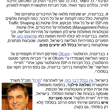
הציבורי. כל השאר, כולל כל סוגי חיבורי הסיבים, האלחוט, וחיבור
לווייני, נכללים בקוד האתי, מכל חברות התקשורת הקווית לסוגיהן.
ה
. בבריטניה, יש שקיפות מלאה של החיבורים ונתוניהם מול
הלקוחות, כולל כמה לקוחות יש על כל חיבור, כמה לקוחות גולשים
מה-ISP יש על כל אתר מבוקש, אילו שיטות (Traffic Shaping &
Management Policy) מופעלות על החיבורים, אילו שיטות
טכנולוגיות מופעלות שיש להן השפעה על מהירות הגלישה, וכך
הלאה. בבריטניה לא יכולה להיות תופעה כמו
שחשפנו כאן
, על
הפערים במהירויות הגלישה בישראל, תופעה, שנובעות מנתונים,
שהלקוחות בישראל
בכלל לא יודעים מהם
.
ו
. בבריטניה, הרגולטור -
Ofcom
מפרסם דוחו"ת תקופתיים על
ביצועי הגלישה (שנמדדו ע"י Ofcom או ע"י חברות מחקר מטעם
הרגולטור), בכל חברות ה-ISP והרגולטור עוקב אחרי "חוויית
הגלישה" של הלקוחות ברחבי בריטניה, גם בפס הרחב הקווי וגם
בסלולרי.
בישראל,
אין בכלל דבר כזה
. אך לאחרונה "
מרח
" מנכ"ל משרד
התקשורת (
של
מה פילבר,
בתמונה משמאל)
את ועדת המדע והטכנולוגיה של הכנסת,
שעסקה בבעיות של רשתות הסלולר. בישראל,
מדידת "חוויית הלקוח"
אינה מעניינת
איש
בתחום שירותי הפס הרחב בסלולר (ולא
רק בסלולר, גם בקווי).