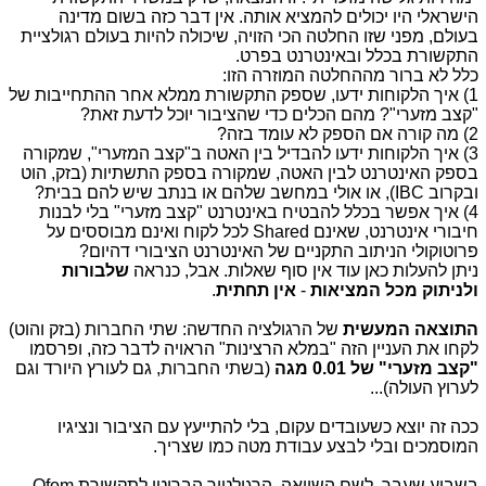
הישראלי היו יכולים להמציא אותה. אין דבר כזה בשום מדינה
בעולם, מפני שזו החלטה הכי הזויה, שיכולה להיות בעולם רגולציית
התקשורת בכלל ובאינטרנט בפרט.
כלל לא ברור מההחלטה המוזרה הזו:
1) איך הלקוחות ידעו, שספק התקשורת ממלא אחר ההתחייבות של
"קצב מזערי"? מהם הכלים כדי שהציבור יוכל לדעת זאת?
2) מה קורה אם הספק לא עומד בזה?
3) איך הלקוחות ידעו להבדיל בין האטה ב"קצב המזערי", שמקורה
בספק האינטרנט לבין האטה, שמקורה בספק התשתיות (בזק, הוט
ובקרוב IBC), או אולי במחשב שלהם או בנתב שיש להם בבית?
4) איך אפשר בכלל להבטיח באינטרנט "קצב מזערי" בלי לבנות
חיבורי אינטרנט, שאינם Shared לכל לקוח ואינם מבוססים על
פרוטוקולי הניתוב התקניים של האינטרנט הציבורי דהיום?
ניתן להעלות כאן עוד אין סוף שאלות. אבל, כנראה
שלבורות
ולניתוק מכל המציאות
-
אין תחתית
.
התוצאה המעשית
של הרגולציה החדשה: שתי החברות (בזק והוט)
לקחו את העניין הזה "במלא הרצינות" הראויה לדבר כזה, ופרסמו
"קצב מזערי" של
0.01 מגה
(בשתי החברות, גם לעורץ היורד וגם
לערוץ העולה)...
ככה זה יוצא כשעובדים עקום, בלי להתייעץ עם הציבור ונציגיו
המוסמכים ובלי לבצע עבודת מטה כמו שצריך.
בשבוע שעבר, לשם השוואה, הרגולטור הבריטי לתקשורת Ofom