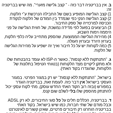
ב
. אין בבריטניה דבר כזה - " קצב גלישה מזערי". מה שיש בבריטניה
זה:
1) קצב הגלישה המופיע בשם של החבילה הנרכשת ע"י הלקוח.
2) קצב הגלישה הנקי כפי שנמדד בין המודם של הלקוח לנקודת
הכניסה למרכזייה של ספק החיבור.
3) הביצועים בפועל לפי מדידה נמשכת, של חווית הגלישה על פני
היממה וימות השבוע.
4) מהירות הגלישה הממוצעת, שהספק מתחייב עליה כלפי הלקוח,
בערוץ היורד ובערוץ העולה.
5) כמה לקוחות יש על כל חיבור ואיך זה ישפיע על מהירות הגלישה
של הלקוח.
ג
. "התנתקות ללא קנסות", כאשר ה-ISP לא עומד בהבטחות שלו
ולא מתקן ליקויים מצד הלקוחות (בטווחי הטיפול בתלונות של
הלקוחות, שהוגדרו בקוד האתי).
בישראל, "התנתקות ללא קנסות" יש רק במגזר הפרטי. במגזר
העסקי בישראל
אין
דבר כזה. לעומת זאת, בבריטניה הוגדר
במפורש (ובזה רוב הקוד האתי החדש עוסק), מתי לקוח עסקי יכול
להתנתק מהספק שלו
בלי
לשלם שום קנס.
ד
. בבריטניה, הכללים חלים על
כל
סוגי החיבורים, לא רק ADSL
וכבל-מודם של שתי חברות, כמו שיש בישראל. בקוד האתי
בבריטניה הוחרגו רק חיבורים פרטיים, שאינן קשורים לאינטרנט