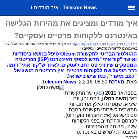
Telecom News - איך מודדים ו...
איך מודדים ומציגים את מהירות הגלישה
באינטרנט ללקוחות פרטיים ועסקיים?
דף הבית
>>
חדשות
>>
חדשות השוק הקווי
>> איך מודדים ומציגים את מהירות הגלישה
באינטרנט ללקוחות פרטיים ועסקיים?
הרגולטור הבריטי לתקשורת Ofcom טיפל בנושא ביסודיות
ואישר "קוד אתי" חדש לספקי האינטרנט (ISP) בבריטניה
המספקים שירותי פס רחב לעסקים, לאחר ש"קוד אתי" דומה
כבר מופעל שם ללקוחות פרטיים. אין בבריטניה מושג של
"קצב מזערי", כמו שיש בישראל.
מאת:
מערכת Telecom News
, 2.2.16, 08:50
בפברואר
2011
(
כאן
) שר התקשורת
דאז (
משה כחלון,
בתמונה), יזם
שימוע, שמטרתו לאלץ את חברות
התשתית לשירותי תקשורת רחבת
פס בישראל (אז: החברות בזק והוט),
לפרסם ולהתחייב בפני הלקוחות
שלהן, מה תהיה המהירות
המובטחת לגולשים באינטרנט
דרכם.