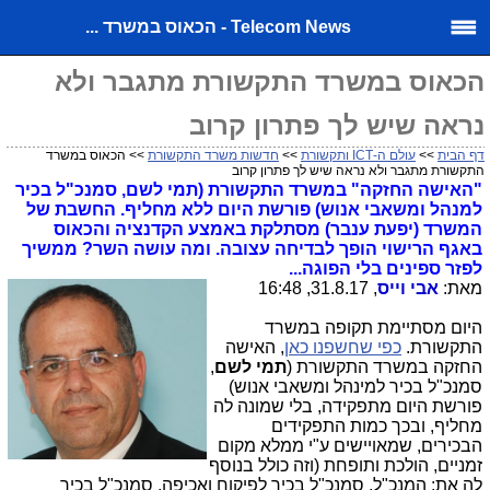
Telecom News - הכאוס במשרד ...
הכאוס במשרד התקשורת מתגבר ולא
נראה שיש לך פתרון קרוב
דף הבית
>>
עולם ה-ICT ותקשורת
>>
חדשות משרד התקשורת
>> הכאוס במשרד
התקשורת מתגבר ולא נראה שיש לך פתרון קרוב
"האישה החזקה" במשרד התקשורת (תמי לשם, סמנכ"ל בכיר
למנהל ומשאבי אנוש) פורשת היום ללא מחליף. החשבת של
המשרד (יפעת ענבר) מסתלקת באמצע הקדנציה והכאוס
באגף הרישוי הופך לבדיחה עצובה. ומה עושה השר? ממשיך
לפזר ספינים בלי הפוגה...
מאת:
אבי וייס
, 31.8.17, 16:48
היום מסתיימת תקופה במשרד
התקשורת.
כפי שחשפנו כאן
, האישה
החזקה במשרד התקשורת (
תמי לשם
,
סמנכ"ל בכיר למינהל ומשאבי אנוש)
פורשת היום מתפקידה, בלי שמונה לה
מחליף, ובכך כמות התפקידים
הבכירים, שמאויישים ע"י ממלא מקום
זמניים, הולכת ותופחת (וזה כולל בנוסף
לה את: המנכ"ל, סמנכ"ל בכיר לפיקוח ואכיפה, סמנכ"ל בכיר