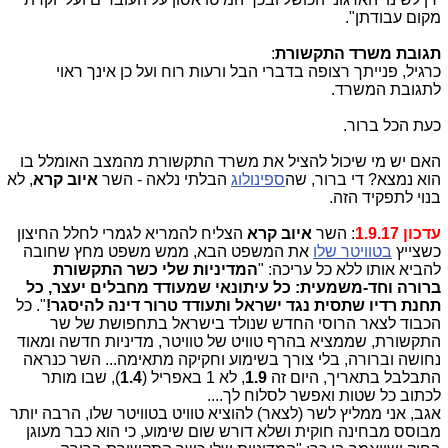
מקום עבודתן".
תגובת משרד התקשורת
:
כרגיל, פנייתך רצופה בדברי הבל ורעות רוח ועל כן אינך ראוי
לתגובת המשרד.
כעת הכל ברור.
האם יש מי שיכול להציל את משרד התקשורת מהמצב האומלל בו
הוא נמצא? די ברור, שה
ספינולוג
הבלתי נלאה - השר
איוב קרא
, לא
בנוי לתפקיד הזה.
עדכון 1.9.17
: השר
איוב קרא
הצליח להמריא לגמרי לחלל החיצון
כשצייץ
בטוויטר שלו
את המשפט הבא, ממש משפט מחץ שחובה
להביא אותו ללא כל עריכה: "
המדיניות שלי כשר התקשורת
ברורה וחד-משמעית: כל עיתונאי שמעודד מחבלים יעצר, כל
תחנת רדיו שתסית נגד ישראל ותעודד טרור דינה להיסגר!
". כל
הכבוד לצאר הרוסי החדש שנולד בישראל בתחפושת של שר
התקשורת, שממציא בהרף טוויט של טוויטר, מדיניות חדשה ומאוד
נחושה וברורה, בלי צורך בשימוע וחקיקה מתאימה... השר כנראה
התבלבל בתאריך, היום זה
1.9
, לא 1 באפריל (
1.4
), שבו מותר
לכתוב כל שטות ואפשר לסלוח לך....
אגב, אני ממליץ לשר (לצאר) להוציא טוויט בטוויטר שלו, הרבה יותר
מבוסס מבחינה חוקית ושלא דורש שום שימוע, כי הוא כבר מעוגן