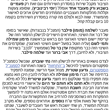
הציבור מקבל שירות במסדרון השירותים וגם זאת רק
פעמיים
בשבוע ורק מעובד אחד
אומלל (
יוסי רבינוביץ
), שסופג צעקות
וקללות מהלקוחות העצבניים הממתינים חודשים ארוכים לאישור
מהמשרד. שווה לבוא ולצלם מה קורה במסדרון השירותים בקומה
10 ביום קבלת קהל.
מעבר ל
שלמה (מומו) פילבר
(המנכ"ל בנבצרות), שאישר בסופו
של דבר את השינוי, האחראים הישירים לכישלון החמור הזה של
קריסת יישום השינוי הארגוני הם בראש ובראשונה
מימון שמילה
ו
תמי לשם
(עליה הוטל בפועל יישום השינוי הארגוני), שמקדמים את
השינוי הזה כבר מתקופת
עדן בר טל
(שממשיך "לככב" בשירות
הציבורי, ולא לחיוב), דרך
אבי ברגר
ועד
שלמה פילבר
.
לצדם נושאים באחריות לכישלון הזה
נתי שוברט
, שנכשל כסמנכ"ל
ספקטרום והמשיך להיכשל
ב"התחזות
" בשנה האחרונה
לסמנכ"ל
הספקטרום
,
גדעון שטרית
, מנהל אגף הרישוי, שמונה לתפקיד
בדחיפה של חברו
מימון שמילה
ולא הצליח להבין היכן הוא נמצא
ומה תפקידו (כפי שטלקום ניוז חשף:
גדעון שיטרית
כלל לא מילא
את תפקידו
ולא חתם ולא חותם עד היום
על אישורי הייבוא למכס)
ואחרונה חביבה:
חשבת
המשרד, שנקלעה למשרד לאחר שקודמיה
התקשרו את חברת רותם אסטרטגיה אולם היא נתנה יד להמשך
ההפקרות הזו כשהסכימה להרחיב את ההתקשרות עם החברה
בהיקף של מאות אלפי ש"ח
נוספים
. אחראים נוספים, שלא מקרב
הנהלת המשרד, הן שתי יושבות ראש ועד העובדים לשעבר, שנתנו
ידן לשינוי הארגוני הכושל ובכך המיטו אסון על העובדים ועל יוקרת