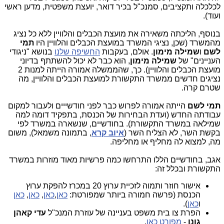
לכלכלה ותקציבים, סמנכ"ל בכיר דואר, יועצת משפטית, מדען ראשי
ועוד).
בנוסף, הליכתה משאירה את מועצת הכבלים והלוויין ללא כל נציג
מהמשרד (שכן, נציגי המשרד במועצת הכבלים והלוויין היו
תמי
לשם
ו
שמילה מימון
. אולם, בעקבות
החשיפה שלנו
בנושא "ניגודי
העניינים" של
שמילה מימון
, הוא כבר לא יכול להשתתף בדיוני
מועצת הכבלים והלוויין). כך, שהממשלה אמורה הייתה למנות 2
נציגים חדשים ממשרד התקשורת למועצת הכבלים והלוויין, מה
שטרם קרה.
תמי לשם
הייתה אמורה לפרוש כבר לפני חודשייים ולעבור למקום
עבודתה החדש (ועדת הבחירות של הכנסת, בתפקיד דומה למה
שמילאה במשרד התקשורת). בחודשיים, שנשארה במשרד לפי
בקשת השר, לא הצליח השר (
איוב קרא
, בתמונה משמאל), משום
מה, למצוא לה מחליף או מחליפה.
אגב, בחודשיים הללו התרחשו כמה פרשיות מאוד מוזרות במשרד
התקשורת ובכלל זה:
אישור חוזר ותמוה לזכיית ערוץ 20 במכרז להפקת ערוץ
הכנסת (פרשה חמורה ביותר שמפורטת:
כאן
,
כאן
,
כאן
,
כאן
ו
כאן
).
הפרת צו בית משפט בעניינה של עוזרת המנכ"ל
עדי קאהן
גונן
-
מפורט כאן
.