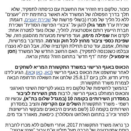
כזכור, טלקום ניוז הזהיר את החשבת עם כניסתה לתפקיד, שלא
תלך בדרך הפסולה של המשרד ולא תאשר בחתימת ידה "יועצים"
ללא כל הליך של מכרז (בשולי פרשות של
שכירת יועצים
, דוגמת:
שכירת עו"ד
תמר גולן
להגן על "גיבורי הפרשה הסודית" ושכירת
חברת הייעוץ רותם אסטרטגיה, להליך, שכולו נועד למטרה אחת:
לקדם את
שמילה מימון
, ועוד פרשיות מכוערות מהסגנון הזה, של
שפיכת כספי ציבור מחוץ לכל חוק ונורמה
. המדובר בפרשיות,
שהחלו, אמנם, עוד טרם תחילת הקדנציה שלה, אבל הם לא נעצרו
ונבלמו כשנכנסה לתפקיד). האם החשב החדש של המשרד (
חסן
איסמעיל
) יפתח "דף חדש" בתחום הזה? נמתין ונראה.
הכאוס באגף הרישוי במשרד התקשורת המריא לשחקים
לאחר שחשפנו את הכאוס באגף הרישוי (
כאן
,
כאן
ו
כאן
), הגיע לידנו
מידע חדש, ולכן ביום 25.8.17 שלחנו את השאלה הדחופה הבאה
לצמרת משרד התקשורת:
"בהמשך לחשיפות של טלקום ניוז בנוגע לקריסת השינוי הארגוני
והכאוס המוחלט באגף הרישוי, לרבות
מתן השירות לציבור
במסדרון השירותים בקומה 10 (במגדל שלום בת"א),
עכשיו זה
רשמי - משרד התקשורת
השלים עם הקריסה
והציב במסדרון
השירותים בקומה 10 (לשם מגיעים היבואנים ומבקשי הרישיונות
לסחר וכיו"ב בתחום האלחוט והסלולר): כיסאות, מאוורר וכד מים.
כך נראה משרד התקשורת 2017, אחרי תשלום ללא מכרז לחברת
רותם אסטרטגיה של הרבה מעל מיליון ש"ח עבור "שינוי ארגוני".