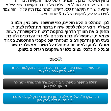
בחוק ושייאמר בו כך: "המדיניות שלי כשר התקשורת ברורה
וחד-משמעית: כל מנכ"ל או בעלים של חברת תקשורת שמפעיל או
שיפעיל שירות תקשורת ללא רישיון, ייפתח נגדו תיק פלילי והוא צפוי
להיכנס לכלא, לתקופה של עד 3 שנות מאסר"....
לכן, המהלכים הלא חוקיים, כפי שחשפנו שוב כאן, מלווים
באזלת יד ואי יכולת לספק שירות ברמה מינימלית לציבור,
מחזקים את הצורך הדחוף בהקמת "רשות לתקשורת", רשות
עצמאית, שתפעל לטובת הצרכנים ולא נגד הצרכנים ולטובת
בעלי ההון וה"מקורבים לצלחת" של מקבלי ההחלטות, בניגוד
מוחלט לחוק ולאחריות המוטלת על משרד ממשלתי חשוב
ובעל כוח כלכלי עצום כלפי השחקנים הגדולים בשוק.
ימי פומפיי האחרונים: חשיפת תופעת מריבות והקלטות בסתר
במש' התקשורת - לחץ כאן
החלה מתקפה נוספת על בזק (ממשרד התקשורת - שמילה
מימון) -לחץ כאן
הפיאסקו ש"בישל" שמילה מימון בין עובדי בזק לקבלני פרטנר
יוביל לסיום דרכו -לחץ כאן