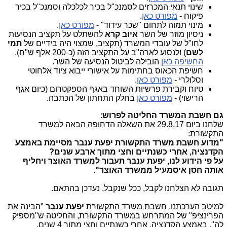
שינוי תנאי המכרזים לסמנכ"ל בכיר לכלכלה וסמנכ"ל בכיר
פיקוח -
מפורט כאן
.
מינוי תמוה לתחום "שכר עידוד" -
מפורט כאן
.
ניסיון מוזר של השר
איוב קרא
להשתלט על תקציב הנסיעות
לחו"ל של עובדי המשרד (תקציב, שמצוי היה בידיים של
תמי
לשם
) ולנסוע לארה"ב על התקציב הזה (כ-200 אלף ש"ח).
החשיפה כאן
הובילה לביטול הנסיעה של השר.
חשיפת הכאוס בחתימות על אישורי ייבוא ציוד אלחוטי
וסלולרי -
מפורט כאן
.
טיוח וקבירת פרשיות השוחד באגף הספקטרום (כיום אגף
הרישוי) -
מפורט כאן
בחלק התחתון של הכתבה.
גם חשבת המשרד החליטה לפרוש
:
שלחנו ביום 29.8.17 את השאלה הדחופה הבאה למשרד
התקשורת:
"מדוע חשבת משרד התקשורת יפעת ענבר מסיימת באמצע
הקדנציה, אחרי כשנתיים וחצי מתוך ארבע שנים?
על פי הידוע לנו, יפעת ענבר תעבור למשרד האוצר ויחליף
אותה חסן איסמעיל ממשרד האוצר"
.
תגובה לא הצלחנו לקבל, ככל שנקבל, נעדכן בהתאם.
למיטב הערכתנו, חשבת משרד התקשורת
יפעת ענבר
"הבינה את
הפרינציפ" של המתרחש במשרד התקשורת, והחליטה ש"מספיק
לה", באמצע הקדנציה, אחרי כשנתיים וחצי מתוך 4 שנים.