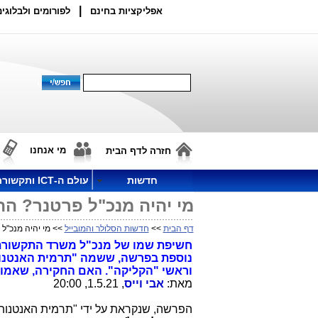
|
אפליקציות בחינם
לפורומים ולבלוגים
מי אנחנו
חזרה לדף הבית
חדשות
עולם ה-ICT ותקשורת
מי יהיה מנכ"ל פרטנר? ה
דף הבית
>>
חדשות הסלולר והמובייל
>> מי יהיה מנכ"ל
חשיפת שמו של מנכ"ל משרד התקשורת ה
נוספת בפרשה, ששמה "תרמית האנטנות"
וראשי "הקליקה". האם החקירה, שאמור
מאת:
אבי וייס
, 1.5.21, 20:00
הפרשה, שנקראת על ידי "תרמית האנטנות