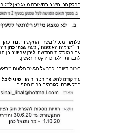
החלק הכי חשוב בתשובה מוצג כאן למטה.
כלומר
: מנכ"ל משרד התקשורת
נתי כהן
ו
ידי "תרמית האנטנות", בעת ש
נתי כהן
היה 
עם המנכ"לית החדשה,
לירן אבישר בן חור
לחברות הללו, כדירקטור ראשון.
כזכור, דיווחנו כבר על הגשת תלונות מתא
עוד קודם לחשיפה הטרייה הזו,
סיני ליבל
ש
התקשורת ולגורמים רבים נוספים: