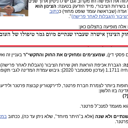
 את הפרשה הזו מקרוב וגם יש לו ניסיון ארוך שנים
 בשירות הציבורי, מייד הזדעק בטענה:
הצינון הוא
ועדה (שבראשה עומד שופט מחוזי) כ
כתוב
הציבור (הגבלות לאחר פרישה)
".
פסקי דין),
שמעצימים ומחזקים את החוק והתקשי"ר
בעניין זה וא
נה
: הגברת אכיפת הוראות חוק שירות הציבור (הגבלות לאחר פרישה) 
, הנחיה 1.1711 (עדכון ספטמבר 2020): גיבוש עמדת המדינה לגבי
פות ביותר לצמרת חברת פרטנר, לדירקטוריון קבוצת פרטנר ולידיע
נה בזו הלשון:
?)
א מועמד למנכ"ל פרטנר.
נתיים
ולא שנה
(אלא ב"היתר מיוחד", שלא ניתן עד כה), ככתוב
במצ
רטנר.