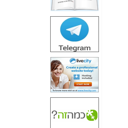
חשיפת חשד לשחיתות
הדומה לזו של "תיק
4000" אך בתחום
הסלולר -
כאן
חשיפת מה שלא
רוצים שתדעו בעניין
פריסת אנלימיטד
(בניחוח בלתי נסבל) -
כאן
חשיפה: איוב קרא
אישר לקבוצת סלקום
בדיוק מה שביבי אישר
ל-Yes ולבזק -
כאן
האם השר איוב קרא
היה צריך בכלל לחתום
על האישור, שנתן
לקבוצת סלקום? -
כאן
האם ביבי וקרא קבלו
בכלל תמורה עבור
ההטבות הרגולטוריות
שנתנו לסלקום? -
כאן