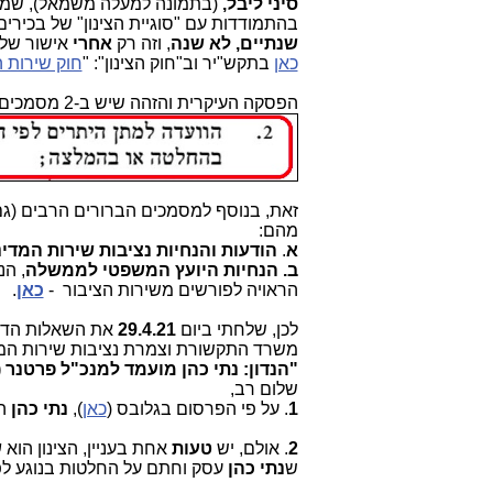
סיני ליבל,
(בתמונה למעלה משמאל), שמלווה
בהתמודדות עם "סוגיית הצינון" של בכירים
שנתיים, לא שנה
, וזה רק
אחרי
אישור של 
כאן
בתקש"יר וב"חוק הצינון": "
חוק שירות 
הפסקה העיקרית והזהה שיש ב-2 מסמכים אלה מופיעה בתצלום כאן:
זאת, בנוסף למסמכים הברורים הרבים (גם 
מהם:
א
.
הודעות והנחיות נציבות שירות המדי
ב. הנחיות היועץ המשפטי לממשלה
הראויה לפורשים משירות הציבור -
כאן
.
לכן, שלחתי ביום
29.4.21
את השאלות הדחו
משרד התקשורת וצמרת נציבות שירות המדי
"הנדון: נתי כהן מועמד למנכ"ל פרטנר (
שלום רב,
1
. על פי הפרסום בגלובס (
כאן
),
נתי כהן
הו
2
. אולם, יש
טעות
אחת בעניין, הצינון הוא
ש
ש
נתי
כהן
עסק וחתם על החלטות בנוגע לפ