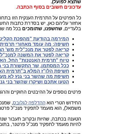
שתצא לפועל).
עדכונים חשובים בסוף הכתבה.
כל הפרטים על התרמית הענקית הזו בתחו
בלעדיים,
שחשפנו,
שתומכים
בכל מה שנ
המירמה בהודעת "מהפכת הקליטה
חשיפה: מה עומד מאחורי תרמית
קריאה לפטר את מנכ"לית מש' הת
קריאה לפטר את המשנה למנכ"לי
טיוח "תרמית האנטנות" החל. הא
ככל המסתמן, שר התקשורת בני גנ
חשיפת הלו"ז המלא ב"תרמית האנ
חשיפת מה שהשר בני גנץ לא מעונ
הטעו אתכם ושיקרו שהשר בני גנץ 
פרטים נוספים על ההיבטים החוקיים והרג
החידוש הטרי הוא
ההדלפה לגלובס
, שמנכ
משמאל), הוא מועמד לתפקיד מנכ"ל פרטנ
הטענה בכתבה, שהיות ובקרוב תעבור שנה
להיות מועמד לתפקיד מנכ"ל פרטנר, בתום "