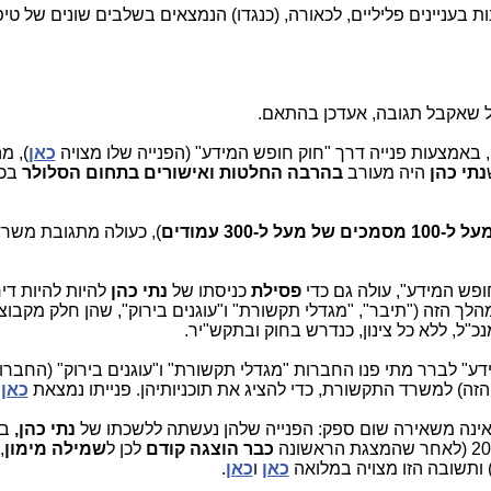
נות בעניינים פליליים, לכאורה, (כנגדו) הנמצאים בשלבים שונים של טי
כל שאקבל תגובה, אעדכן בהתאם.
, באמצעות פנייה דרך "חוק חופש המידע" (הפנייה שלו מצויה
כאן
), מ
נתי כהן
היה מעורב
בהרבה החלטות ואישורים בתחום הסלולר
בכל
10 מסמכים של מעל ל-300 עמודים
), כעולה מתגובת משר
ופש המידע", עולה גם כדי
פסילת
כניסתו של
נתי כהן
להיות להיות די
ך הזה ("תיבר", "מגדלי תקשורת" ו"עוגנים בירוק", שהן חלק מקבוצ
"ל, ללא כל צינון, כנדרש בחוק ובתקש"יר.
ע" לברר מתי פנו החברות "מגדלי תקשורת" ו"עוגנים בירוק" (החברו
זה) למשרד התקשורת, כדי להציג את תוכניותיהן. פנייתו נמצאת
כאן
.
 אינה משאירה שום ספק: הפנייה שלהן נעשתה ללשכתו של
נתי כהן,
בע
כבר הוצגה קודם
לכן ל
שמילה מימון
,
ותשובה הזו מצויה במלואה
כאן
ו
כאן
.