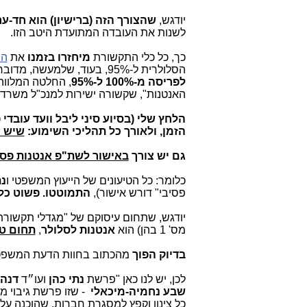
יודגש,
שהצורך הזה (ברישיון) הוא חד-ע
לשנות את העובדה המתועדת היטב הזו.
כך, כל כלי התקשורת
מיחזרו בזמנו
את
הה
הסלולרית ל-95%, בעוד, שלמעשה, מדובר כאן
לפריסה מ-100% ל-95%
, החלטה המלוו
האנטנות", שקשורה ישירות למנכ"ל משרד
הלחץ שלי (בסיוע סיני ליבל וועד עוב
הזמן, ולאורך כל תהליכי השימוע:
שיש צורך
גם יש צורך
באישור לשת"פ אנטנות פסי
כלומר: כל הטיעונים של הייעוץ המשפטי ו
נת
פסיבי" דורש אישור),
התמוטטו.
פשוט כל 
יודגש, שתחום עיסוקם של "מגדלי תקשורת" ו"עוג
מס' 1 בהן) הוא
אנטנות לסלולר
,
תחום טע
בדיוק הפוך
מהכתוב בחוות הדעת המשפ
לכן, יש לנו כאן "פרשת
נתי כהן
ועו״ד
דנה 
שבע נחמיה-מיכאלי
- שזו פרשת גיבוי מפ
כל צינון וקפץ למסגרת חברות, שהוכנה ע