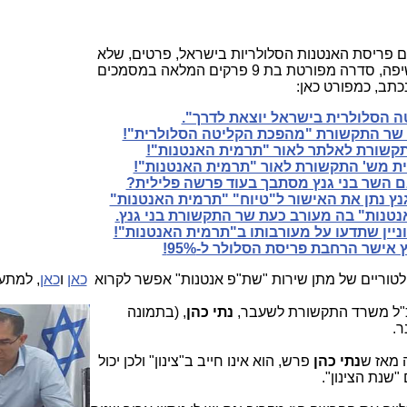
ם פריסת האנטנות הסלולריות בישראל, פרטים, שלא
אחזור עליהם כאן, יש בסדרת כתבות החשיפה, סדרה מפורטת בת 9 פרקים המלאה במסמכים
כתב, כמפורט כאן:
 הסלולרית בישראל יוצאת לדרך".
 שר התקשורת "מהפכת הקליטה הסלולרית"!
קשורת לאלתר לאור "תרמית האנטנות"!
ת מש' התקשורת לאור "תרמית האנטנות"!
ם השר בני גנץ מסתבך בעוד פרשה פלילית?
ץ נתן את האישור ל"טיוח" "תרמית האנטנות"
טנות" בה מעורב כעת שר התקשורת בני גנץ.
יין שתדעו על מעורבותו ב"תרמית האנטנות"!
אישר הרחבת פריסת הסלולר ל-95%!
ולטוריים של מתן שירות "שת"פ אנטנות" אפשר לקרוא
כאן
ו
כאן
, למתענ
"ל משרד התקשורת לשעבר,
נתי כהן
, (בתמ
ונה
ר.
 מאז ש
נתי כהן
פרש, הוא אינו חייב ב"צינון" ולכן יכול
שנת הצינון".