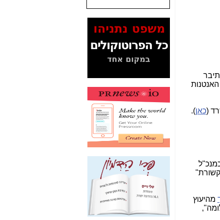
המסמכים בנושא בזק-
Yes (תיק 4000)
מוכיחים "תפירת תיק"
לאיש הלא נכון! -
כאן
עובדות ומסמכים
המוסתרים מהציבור:
תיבר
האם ביבי כשר
האנטנות
תקשורת עזר לקב'
בזק? -
כאן
ד (
כאן
).
מה מקור ה-Fake
News שהביא לתפירת
תיק לביבי והעלמת
החשודים הנכונים -
כאן
אחת הרגליים של "תיק
מנכ"ל
4000 התפור"
קשורת"
התמוטטה היום
בניצחון (כפול) של בזק
-
כאן
מהיעוץ
מה",
איך כתבות מפנקות
הפכו לפתע לטובת