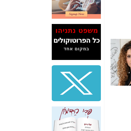
2" על תעלולי השר
משה כחלון -
כאן
המשך חשיפת הבלוף
ששמו "מהפיכת
הסלולר" ואיך מסרסים
את הנתונים לציבור -
כאן
סיכום ביקור בסיליקון
ואלי - למה 3 הגדולות
משקיעות ומפתחות
באותם תחומים -
כאן
שלמה פילבר (עד
לאחרונה מנכ"ל משרד
התקשורת) - עד
מדינה? הצחקתם
אותי! -
כאן
"יש אפליה בחקירה"?
חשיפה: למה השר
משה כחלון לא נחקר
עד היום? -
כאן