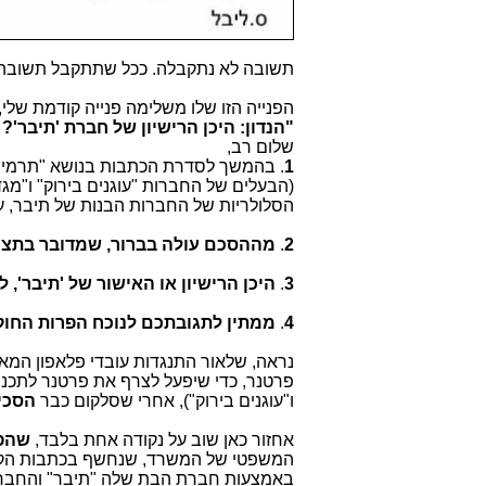
תשובה לא נתקבלה. ככל שתתקבל תשובה,
הפנייה הזו שלו משלימה פנייה קודמת שלי,
"הנדון: היכן הרישיון של חברת 'תיבר'?
שלום רב,
1
. בהמשך לסדרת הכתבות בנושא "תרמית
(הבעלים של החברות "עוגנים בירוק" ו"מ
הסלולריות של החברות הבנות של תיבר, 
2
.
מההסכם עולה בברור, שמדובר בתצ
3
.
היכן הרישיון או האישור של 'תיבר', 
4
.
ממתין לתגובתכם לנוכח הפרות החוק
נראה, שלאור התנגדות עובדי פלאפון המ
פרטנר, כדי שיפעל לצרף את פרטנר לתכני
ו"עוגנים בירוק"), אחרי שסלקום כבר
הסכי
אחזור כאן שוב על נקודה אחת בלבד,
שהפ
המשפטי של המשרד, שנחשף בכתבות הקוד
באמצעות חברת הבת שלה "תיבר" והחברות