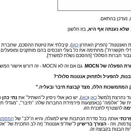
 נעדכן בהתאם.
שלא נענתה אף היא,
בזו הלשון:
 האנטנות" (הפרק האחרון
כאן
), קיבלתי את טיוטת ההסכם, שחברת 
גדלי תקשורת") מחתימה את כל בעלי הנכסים בהם מותקנים ומופעלים 
עבור חברות הסלולר [ההסכם נשלח למשרד].
ורת הפעלה של
MOCN
. גם אם זה לא
MOCN
- זה דורש אישור המשר
לבנות, להפעיל ולתחזק אנטנות סלולר?
 המתמשכות הללו, מצד קבוצת תיבר ובעליה
.
"
אוד נחרצת (למשל
כאן
ו
כאן
), יש כאן אולי ניסיון ל"השתיל" את
נתי כהן
כ
ת של "אלומה" (באמצעות פירמידת החברות שלה: "תיבר", "מגדלי ת
מה
להצטרף לתכנית הזו.
רכתי
אותה בכל סדרת הכתבות שיש למעלה, והיא ה"לב" של
המסמך
מות, וזה -
הצורך ברישיון
ל"שת"פ אנטנות" (זה לב התכנית של "אלו
 הבנות בקבוצה זו).