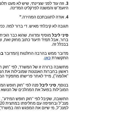
3
. וזה עוד לפני שציינתי, שיש לא מעט תלו
היועמ"ש והמשנה לפרקליט המדינה.
4
. אודה לתגובתכם המהירה.
"
תגובה לא קיבלתי מאיש. די ברור למה. כ
סיני ליבל
מוסיף ומדווח, שהוא כבר הוכיח
ברור, אבל תמיד תיעוד כתוב מחזק זאת, ש
בבכלל זה.
מדובר ממש בהרבה החלטות (המדובר
במעל ל-0
התקשורת
כאן
.
מתשובה ברורה זו של המשרד, לפי "חוק ח
ראשון בחברות האנטנות שמובילות את המהל
"אלומה"), מייד לאחר פרישתו מתפקיד המנכ
בנוסף,
סיני ליבל
פנה לפי "חוק חופש המיד
המובילות בפועל את המהלכים של הנושא ה
התשובה, שקיבל לפי "חוק חופש המידע",
מנכ"ל ובחפיפה עם מחליפתו במחצית 2020 (לאחר שהמצגת הראשונה
למנכ"ל, מי שיזם את המפגש הזה במשרד) 