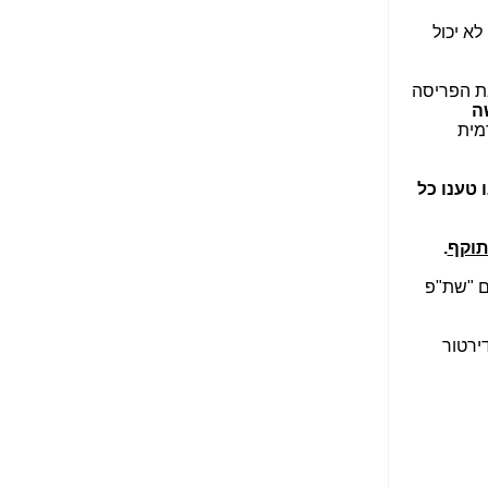
הנאה שהיא מיסודות
לא יכול
עבירת השוחד? -
כאן
שערוריית הקנס הענק
ת הפריסה
על בזק וחשיפת
ה
"תעודת הביטוח" של
מית
נתניהו בתיק 4000 -
כאן
 טענו כל
ערוץ 20: "תיק תפור":
אבי וייס חושף את
מחדלי "תיק 4000" -
תוקף
.
כאן
ם "שת"פ
התבלבלתם: גיא פלד
הפך את כחלון, גבאי
ואילת לחשודים
ירטור
המרכזיים בתיק 4000 -
כאן
פצצות בתיק 4000:
האם היו בכלל
התנגדויות למיזוג
בזק-יס? -
כאן