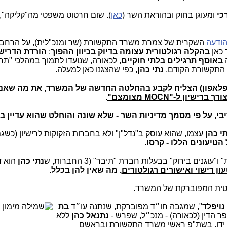
רכי
ומעוגן בחוק ובהוראת השר (
כאן
). שום חרטוט משפטי מה"קליקה", 
ודעה
השקרית של צמרת משרד התקשורת (שר ומנכ"לית), על הרחב
בהקלה רגולטורית עצומה בדיוק בכיוון ההפוך
:
הורדת הדריש
ה
באוסף תרגילים בלתי חוקיים
, לכאורה, שנועדו לתמוך במהלכי "תר
 התקשורת הקודם,
נתי כהן,
כפי שהצגנו כאן למעלה
.
די פלאפון) הצליח לקבע בהחלטה החדשה של המשרד, את מה שאנו
 ברישיון ל-"MOCN מצומצם"
.
בי
, על פי מסמך מדיניות השר - שלא שונה והוחלט שהוא
עדיין ב
י כהן
עצמו, שהוא עוסק ב"נדל"ן" ולא בחברות הזקוקות לרישיון (כשג
הטיעונים הללו - קרסו.
נים בירוק" בבעלות חברת "תיבר" (3 החברות, ש
נתי כהן
הוא ד
ון רישוי ואישורים רגולטורים
. מה שאין להן בכלל.
טית המפוברקת של המשרד.
נויפלד
", שמגבה חו״ד מפוברקת, שנתנה עו
״ד
בת
ר הדין (לכאורה) - מנכ״ל, שפרש -
נתנאל כהן
ללא
ל ידו, בשת"פ ראשי משרד התקשורת ובראשם