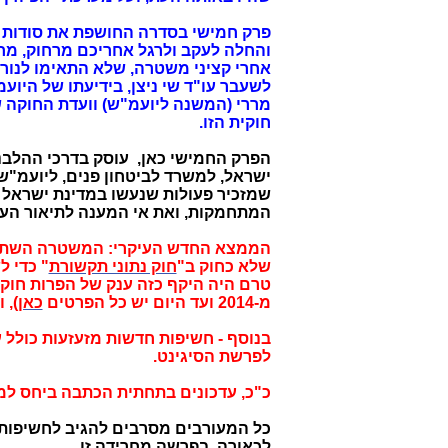
והחלה לעקב ולרגל אחריכם מרחוק, מחו
אחרי קציני משטרה, שלא התאימו לנור
לשעבר עו"ד שי ניצן, בידיעתו של היוע
מררי (המשנה ליועמ"ש) וועדת החוקה ש
חוקית הזו.
הפרק החמישי כאן, עוסק בדרכי ההלב
ישראל, למשרד לביטחון פנים, ליועמ"ש
שמזכיר פעולות שנעשו במדינת ישראל 
המתחמקות, ואת אי המענה לתיאור העו
הממצא החדש העיקרי: המשטרה השתמ
שלא כחוק ב"
חוק נתוני תקשורת
" כדי 
טרם היה היקף כזה ענק של הפרות חו
מ-2014 ועד היום יש כל הפרטים
כאן
), 
בנוסף - חשיפות חדשות מזעזעות כולל 
לפרשת הסיגינט.
כ"כ, עדכונים בתחתית הכתבה ביחס למכתבים
כל המעורבים מסרבים להגיב לחשיפות - 
לכאורה, בפרשה מחרידה זו.