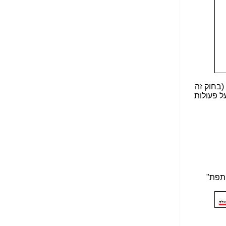
הנאה שהיא מיסודות
עבירת השוחד? -
כאן
שערוריית הקנס הענק
על בזק וחשיפת
"תעודת הביטוח" של
נתניהו בתיק 4000 -
כאן
 (בחוק זה
ערוץ 20: "תיק תפור":
ל פעולות
אבי וייס חושף את
מחדלי "תיק 4000" -
כאן
התבלבלתם: גיא פלד
הפך את כחלון, גבאי
ואילת לחשודים
המרכזיים בתיק 4000 -
כאן
תפת"
פצצות בתיק 4000:
האם היו בכלל
התנגדויות למיזוג
בזק-יס? -
כאן