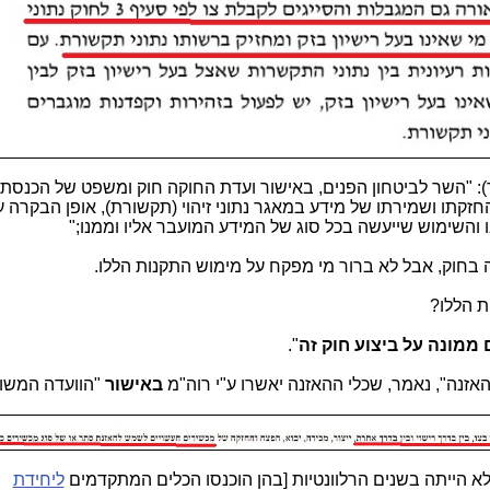
סעיף 7(ד): "השר לביטחון הפנים, באישור ועדת החוקה חוק ומשפט של הכנסת
החזקתו ושמירתו של מידע במאגר נתוני זיהוי (תקשורת), אופן הבקרה ע
 והשימוש שייעשה בכל סוג של המידע המועבר אליו וממנו;"
בחוק, אבל לא ברור מי מפקח על מימוש התקנות הללו.
ת הללו?
מונה על ביצוע חוק זה
".
באישור
"הוועדה המשו
לא הייתה בשנים הרלוונטיות [בהן הוכנסו הכלים המתקדמים
ליחידת