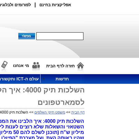
|
אפליקציות בחינם
לפורומים ולבלוגים
מי אנחנו
חזרה לדף הבית
חדשות
עולם ה-ICT ותקשורת
השלכות תי
לסמארטפונים
דף הבית
>>
משפט תיקי האלפים
>> השלכות תיק 4000: איך הלבינו את המפעל המפלצתי של הפריצות לסמארטפונים
השלכות תיק 4000: איך 
השטאזי והשאלות שלא רוצים לענות לי 
מיליון ש
שהיו באותה העת, ועל מערכת "הפיוז'ן