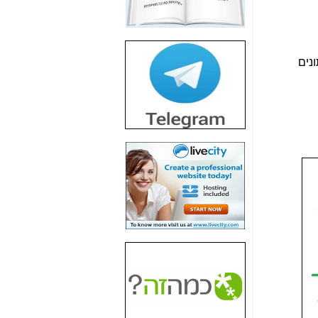
חשיפת חשד לשחיתות
הדומה לזו של "תיק
4000" אך בתחום
הסלולר -
כאן
נים
חשיפת מה שלא
רוצים שתדעו בעניין
פריסת אנלימיטד
(בניחוח בלתי נסבל) -
כאן
חשיפה: איוב קרא
אישר לקבוצת סלקום
בדיוק מה שביבי אישר
ל-Yes ולבזק -
כאן
האם השר איוב קרא
היה צריך בכלל לחתום
על האישור, שנתן
לקבוצת סלקום? -
כאן
האם ביבי וקרא קבלו
בכלל תמורה עבור
ההטבות הרגולטוריות
שנתנו לסלקום? -
כאן