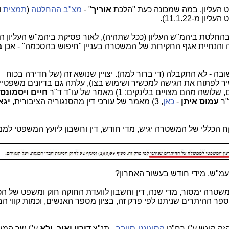
 העליון, במה שמכונה כעת "הלכת
אוריך
" -
מצ"ב ההחלטה
(
תמצית
ו
 מ-11.1.22).
בהחלטת ביהמ"ש העליון (ככל שתהיה), לאור פסיקת ביהמ"ש העליון ה
ה והנחיית אגף החקירות של המשטרה בעניין "חיפוש בהסכמה" - אכן
ב
ה - לא התקבלה (די ברור למה). יצויין שנושא זה (של חדירה בכוח
יר לפתוח את הגישה למכשיר ושימוש בצו), עלתה גם בדיונים משפטיי
מצויים בלינקים: 1) מאמר של עו"ד ד"ר
חיים ויסמונס
"ר
עמוס איתן
-
כאן
, 3) מאמר של עורכי דין מהסנגוריה הציבורית,
יגא
 "המפקח הכללי של המשטרה יגיש, מדי חודש, דין וחשבון ליועץ המשפטי ל
ועמ"ש, מידי חודש בעשור האחרון?
 "שר המשטרה ימסור, מדי שנה, דין וחשבון לוועדת החוקה חוק ומשפט של ה
 ההיתרים שניתנו לפי פרק זה, בציון מספר האנשים, וכמות קווי הב
הסיגינט-סייבר
- תנ"צ
דורון יאיר
,
ולא
ע"י שר המש