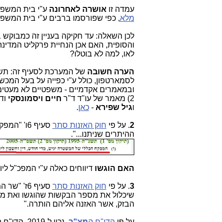
עמדה זו
אושרה לאחרונה
ע"י בית המשפט
מלא
, כפי שפורסמו ברבים ע"י בית המשפט העליון
לכן השאלה: עד חקיקה בעניין זה כמבוקש 
והסופית, האם אכן הנחיית פרקליט המדינ
לאו, למה לא בוטלו?
הערה חשובה
של המערכת לסעיף זה: תשוב
לסמארטפון, כולל ע"י כפייה על בעל המכש
ובמאמרים אקדמיים - משפטיים לא מעטים, שלושה מהם 
2) מאמר של עו"ד ד"ר
חיים ויסמונסקי
וד
ו
גיל שפירא
-
כאן
.
2
. על פי
חוק האזנות סתר
סעיף 6ו'
ההיתרים שניתנו...".
האם הוגשו
דיווחים כאלה ע"י המפכ"ל לי
3
. על פי
חוק האזנות סתר
סעיף 6ז'
שיכלול את מספר הבקשות שהוגשו ואת מספר
הבזק, אשר האזנה אליהם הותרה."
על פי
הדו"ח ה
מצ"ב
, נכון ל-2019, הדו"ח הזה הוגש ע"י רח"ט