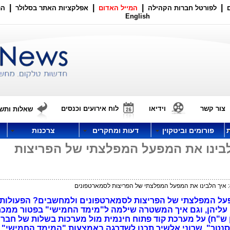
|
|
|
|
לפורטל חברות הקהילה
המייל האדום
אפלקציות האתר בסלולר
הר
English
צור קשר
וידיאו
לוח אירועים וכנסים
שאלות ותשו
פורומים וביטקוין
דעות ומחקרים
צרכנות
ק 4000: איך הלבינו את המפעל המפלצתי של הפריצות
הלבינו את המפעל המפלצתי של הפריצות לסמארטפונים ולמחשבים? הפעולו
עליהן, וגם איך
"ח (תוכנן לשלם להם 50 מיליון ש"ח) על מערכת קוד פתוח חינמית מול מערכות בשלות של 
 סנטר", שרוני אלשיך תכנן לשדרגה באמצעות "המימד החמישי".