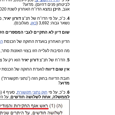
לביטחון פנים דהיום). מדוע?
אגב,
היכן
נמצא הדו"ח האחרון לשנת 2020?
4
. כ"כ, על פי הדו"ח של תנ"צ
דורון יאיר
, מ
נשאר גבוה: 3,692 (
כאן
, מגלובס).
שום דיון לא התקיים לגבי המספרים הלל
הדיון האחרון בוועדת החוקה של הכנסת
היה
מה הסיבות לעלייה הזו בצווי האזנות סתר,
5
. הדו"ח של תנ"צ
דורון יאיר
הוא רק על צווי
אין שום דיווח
לוועדת החוקה של הכנסת ל
חובת הדיווח בחוק הזה ("נתוני תקשורת") סע
מדוע
?
6
. כ"כ, על פי
חוק נתוני תקשורת
, סעיף 4 (ה) (1): "ראש אגף החקירות והמודיעין
לממשלה, אחת לשלושה חודשים
, על הי