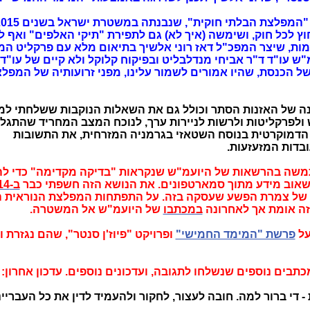
פרק חמישי בסדרה החושפת את סודות 
ץ לכל חוק, ושימשה (איך לא) גם לתפירת "תיקי האלפים" ואף 
מות, שיצר המפכ"ל דאז רוני אלשיך בתיאום מלא עם פרקליט המ
מ"ש עו"ד ד"ר אביחי מנדלבליט ובפיקוח קלוקל ולא קיים של עו"ד
ל הכנסת, שהיו אמורים לשמור עלינו, מפני זרועותיה של המפל
נה של האזנות הסתר וכולל גם את השאלות הנוקבות ששלחתי ל
 ולפרקליטות ולרשות לניירות ערך, לנוכח המצב המחריד שהתגלה
הדמוקרטית בנוסח השטאזי בגרמניה המזרחית,
את התשובות
בדות המזעזעות.
שה בהרשאות של היועמ"ש שנקראות "בדיקה מקדימה" כדי 
לשאוב מידע מתוך סמארטפונים. את הנושא הזה חשפתי כבר
ב-2014
ק של צמרת הפשע שעסקה בזה. על התפתחות המפלצת הנוראית ה
וזה אומת אך לאחרונה
במכתבו
של היועמ"ש אל המשטרה.
על
פרשת "המימד החמישי"
ופרויקט "פיוז'ן סנטר", שהם נגזרת 
 נוספים שנשלחו לתגובה, ועדכונים נוספים. עדכון אחרון: 20.9.22.
די ברור למה. חובה לעצור, לחקור ולהעמיד לדין את כל העבריינ