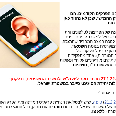
למטה יש תקצירים והפניות ל-4 הפרקים הקודמים. הם
 החמישי, שכן לא נחזור כאן
ת. ​
נה
של הפריצות לטלפונים ואת
שראל, למשרד לביטחון פנים,
ך, לנוכח המצב המחריד שהתגלה,
דמוקרטית בנוסח
השטאזי
.
גוף הריגול העיקרי של
ה המזרחית). אחד מתפקידיה
תיקים מודיעיניים על חיי ופעולות
 המזעזעות. כ"כ,
חשיפות
:
ילות יחידת הסיגינט-סייבר במשטרת ישראל.
 פגסוס":
)
טענה
, שיש
לבטל
את הנחיית פרקליט המדינה ואת הפרק העו
ת של משטרת ישראל, היות והם
סותרים
את החוק, בכל הנוגע להסכמ
טרה -
ללא צו
.