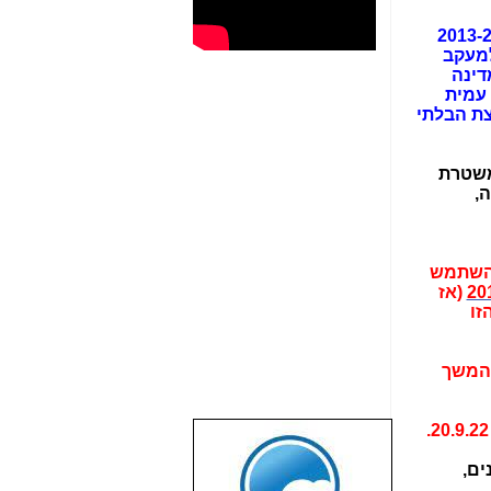
"המפלצת הבלתי חוקית", שנבנתה במשטרת ישראל בשנים 2013-2015
למעקב
דינה
 עמית
צת הבלתי
משטרת
,
להשתמש
(אז
זו
והמשך
שבוע טוב לכל
הגולשים באשר
ים,
הם!!!