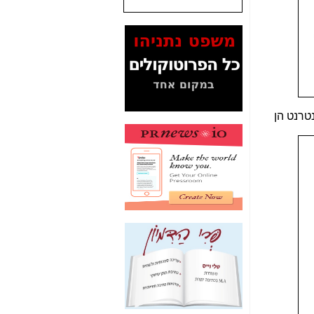
המסמכים בנושא בזק-
Yes (תיק 4000)
מוכיחים "תפירת תיק"
לאיש הלא נכון! -
כאן
עובדות ומסמכים
המוסתרים מהציבור:
האם ביבי כשר
טרנט הן
תקשורת עזר לקב'
בזק? -
כאן
מה מקור ה-Fake
News שהביא לתפירת
תיק לביבי והעלמת
החשודים הנכונים -
כאן
אחת הרגליים של "תיק
4000 התפור"
התמוטטה היום
בניצחון (כפול) של בזק
-
כאן
איך כתבות מפנקות
הפכו לפתע לטובת