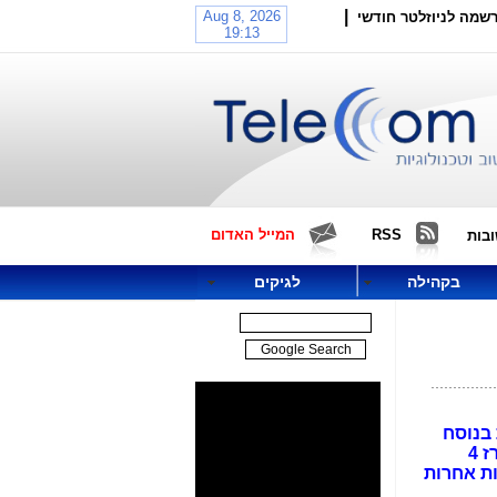
|
שמה לניוזלטר חודשי
RSS
המייל האדום
בות
בקהילה
לגיקים
ת בנוסח
המשטרה שילמה ל"מימד החמישי" בפטור ממכרז 4
חברות אחרות