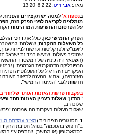
מאת:
אבי וייס
, 8.2.22, 13:20
ב
נספח א'
מומלצים לקריאה לפני הפרק הזה, הפרק
על הפרסום והחשיפות המדהימות הקודמו
הפרק החמישי כאן
, כולל את
דרכי ההלב
כל
השאלות הנוקבות,
ששלחתי למשטרת י
ליועמ"ש ולפרקליטות ולרשות לניירות ער
שמזכיר פעולות, שנעשו במדינת ישראל ה
(
השטאזי היה כינויה של המשטרה החשאית ו
הרפובליקה הדמוקרטית הגרמנית. (גרמני
העיקריים היה ריגול על האוכלוסייה ופתיחת 
האזרחים), ואת אי המענה לתיאור העובדות
חדשות
לגבי "המימד החמישי".
בעקבות פרשת האזנות הסתר שלחתי ב-27.1.22 מכתב נוקב ליועמ"ש ולמשרד המשפטים, כדלקמן
"הנדון: שאלות בעניין האזנות סתר ופע
שלום רב,
שאלות העולות בעקבות מה שמכונה "פרשת
1
. הסנגוריה הציבורית (
מצ"ב עמדתם מ-21.2.21
ב"חיפוש בהסכמה" בנוהל חטיבת החקירו
בסמארטפון (או מחשב), שנתפס ע"י המש