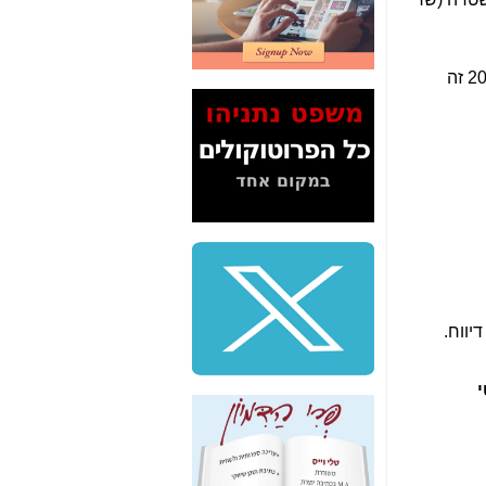
2" על תעלולי השר
משה כחלון -
כאן
המשך חשיפת הבלוף
) וב-2020 זה
ששמו "מהפיכת
הסלולר" ואיך מסרסים
את הנתונים לציבור -
כאן
סיכום ביקור בסיליקון
ואלי - למה 3 הגדולות
משקיעות ומפתחות
באותם תחומים -
כאן
שלמה פילבר (עד
לאחרונה מנכ"ל משרד
התקשורת) - עד
מדינה? הצחקתם
אותי! -
כאן
י
"יש אפליה בחקירה"?
חשיפה: למה השר
משה כחלון לא נחקר
עד היום? -
כאן