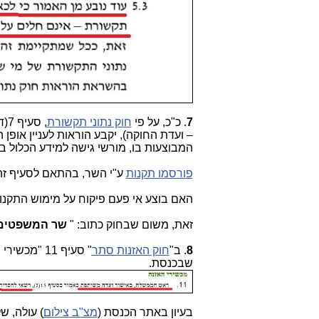
7
. כ"כ, על פי
חוק נתוני תקשורת
, 
– ועדת החוקה), יקבע הוראות לעניין אופן 
המבוצעות בו, מורשי גישה למידע הכלול בו
פורסמו תקנות
ע"י השר, בהתאם לסעיף זה 
האם בוצע אי פעם פיקוח על מימוש התקנו
זאת, משום שבחוק כתוב: "
שר המשפטים מ
8
. ב"
חוק האזנות סתר
" סעיף 11 "מכשירי האזנה", נאמר, שכלי ההאזנה יאשרו ע"י רוה"מ
שבכנסת.
בעיון באתר הכנסת (
מצ"ב צילום
) עולה, ש