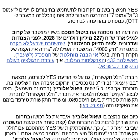
YES תמשיך בשנים הקרובות להשתמש בחיבורים לווייניים ל"עמוס
3" ול"עמוס 7" ובהדרגה תעבור לחלופות (ובכלל זה במעבר ל-
OTT), כמפורט בהודעתה לבורסה.
ההודעה הזו מסמנת את
ביטול הסכם
בשיווי מצטבר של
קרוב
למיליארד ש"ח (227 מיליון דולרים עד 2028, לפני הצמדות
ועדכונים, לשם הדיוק ההיסטורי)
,
שמשטרת ישראל לא חקרה
במסגרת "תיק 4000". המשטרה אפילו לא "גרדה את הקצה של
הקרחון" הזה, בגלל
אי הבנה מוחלטת
של
המפכ"ל (לשעבר)
,
ראשי להב 433
ו
הפרקליטות המלווה
, איך
עובדת הרגולציה
בעולם
התקשורת בישראל
.
חברת "חלל תקשורת", גם על פי הודעת YES לבורסה, נמצאת
"בבוץ עמוק" (בידי "כונס נכסים") ויורוקום איבדה את השליטה בה.
תזכורת: אך לפני כ-5 שנים,
שאול אלוביץ'
(בתמונה משמאל), רצה
לבצע "אקזיט" מוצלח ולמכור את חברת "חלל תקשורת" לחברת
תקשורת ספרדית בשם
היספסאט, ומשרד התקשורת
טירפד
בזמנו
את האקזיט הזה (
מפורט כאן
).
כיום אנו במצב בו
שאול אלוביץ'
איבד את כל רכושו (בתחום
התקשורת) לרבות כל החברות שלו (קצת סותר את טענת המשטרה
ש
ביבי
"עזר לו"...). כך, שההסתלקות של YES מההסכם עם "חלל
תקשורת" לגבי "עמוס 8" היא בבחינת "מסמר כמעט אחרון" בארון
הקבורה של עסקי החלל, שהיו עד לאחרונה של
שאול אלוביץ'
.