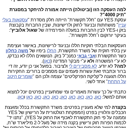
למה העסקה הזו (וביטולה) הייתה אמורה להיחקר במסגרת
"תיק 4000"?
עסקת YES עם "חלל תקשורת" הייתה חלק מסדרת "
עסקאות בעלי
עניין
" מושחתות ובניגוד לחוק ולרישיונות, שבין החברות בקבוצת
בזק ו-YES לבין החברות במעלה הפירמידה של
שאול אלוביץ'
:
בעיקר יורוקום ו"חלל תקשורת".
העסקאות הבלתי חוקיות הללו ובניגוד לרישיונות, באישור ועצימת
עין בלתי חוקית של משרד התקשורת,
החלו
בימיו של
משה כחלון
כשר התקשורת ו
אבי גבאי
כמנכ"ל בזק. הנושאים הללו לא נבדקו,
לא ע"י המשטרה
ולא
ע"י מבקר המדינה (
כאן
).
למה?
לא יודע.
לא מסבירים לי
ולציבור. בפועל אני כן יודע, זה די
ברור וכתבתי זאת עשרות פעמים עם מסמכים ברורים: החקירות
הללו תגענה ל"קליקת הפרקליטים" עצמה ולכן הם "
שומרים היטב
על התחת
" אחד לשני.
כתבתי על כך עשרות מאמרים ומי שמתעניין בפרטים יוכל למצוא
אותם למשל:
כאן
,
כאן
,
כאן
,
כאן
,
כאן
,
כאן
,
כאן
,
כאן
,
כאן
ו
כאן
.
בקצרה
למי שלא מעוניין בפרטים: משרד התקשורת בכלל ומועצת
הכבלים והלוויין בפרט (המפקחת רגולטורית על הרישיון של YES
וממונה על פי חוק התקשורת לאכוף את החוק על YES), "נתנו יד"
לכמות הפרות חוק ורישיון בקנה מידה של מעל ל-2 מיליארד ש"ח,
שזרמו היישר מהכיסים של הציבור (ציבור הלקוחות) אל הכיסים של