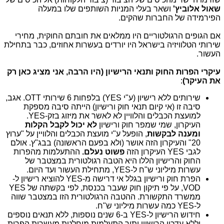
שאול אלוביץ'
ושאר בעלי המניות השותפים שלו במעלה
הפירמידה של החברות שהקים.
אם הגופים הרגולטוריים היו ממלאים את חובתם החוקית, מחירי
שירותי הטלוויזיה בישראל היו יורדים בעשרות אחוזים, כבר בתחילת
העשור.
עיקרי הפרות החוק ותנאי הרישיון (היו הרבה, אני מציג כאן רק
את העיקר)
:
שירותים ללא רישיון (ע"י YES) בלפחות 6 שירותי OTT. אגב,
סיבה זו (אי קיום תנאי חוק ורישיון) הייתה סיבה מספקת
למועצת הכבלים והלוויין לא לאשר את מיזוג בזק-YES.
העיקרון, שמי שמפר חוק ורישיון
לא יכול לקבל הקלות
ומענה לבקשות
, הופעל ע"י מועצת הכבלים והלוויין על "ערוץ
20" והעיקרון הזה אושר (ולא בפעם הראשונה) בבג"ץ. אולם
לגבי YES העיקרון הזה
פשוט נעלם.
ההתעלמות מהפרות
החוק והרישיון הללו היא הטבה רגולטורית במצטבר של
עשרות מיליוני ש"ח ל-YES, מתחילת העשור ועד היום.
הפרת חוק ורישיון בגלל אי דרישה מ-YES להוציא רישיון ל-
VOD, על פי תיקון חוק שעבר בכנסת, לפי בקשתה של YES
ממשרד התקשורת. ההטבה הרגולטורית הזו במצטבר שווה
ל-YES כמה עשרות מיליוני ש"ח.
חידוש הרישיון ל-YES ב-6 שנים נוספות, ללא תנאים נוספים
וללא עדכון הרישיון ותוך התעלמות מוחלטת מעשרות הפרות