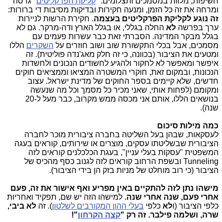
חשיפות, מלוות במסמכים ותצלומים. "
קליקת הפרקליטים
" גרסה
ומרחה את זה כל הזמן, ומנעה חקירות ובדיקות מסיבות די ברורות:
זה נוגע לקליקת הפרקליטים בעצמה
. חקירת הרשות לניירות
ערך בפרשה
לא
החלה בגללי, או בגלל הארץ ודה-מרקר. גם לא
בגלל מבקר המדינה. הסברתי זאת כבר עשרות פעמים עם
מסמכים, אבל בכלי התקשורת שוב ושוב חוזרים על
השקרים
הללו
ומטעים את הציבור (בכוונה, כי זה חלק מאג'נדה פוליטית). זה
איפשר ומאפשר לא לחקור ולהגיע לחשודים הנכונים ולחשדות
הנכונות, ובמקום זאת, חוקרי המשטרה המציאו וממציאים חוקים
חדשים, שלא קיימים בספר החוקים של מדינת ישראל. עצוב
ומקומם (לפחות אותי, שאני מכיר כל מסמך וכל מה שנעשה
בנושאים הללו, אותם אני מכסה ממש מקרוב, כבר מעל ל-20
שנה).
כמה מילות סיכום
לעסקאות, שבהן בעל השליטה בחברה ציבורית מוכר לחברה
הציבורית שבשליטתו עסקים, מוצרים או שירותים, קוראים בעגה
המשפטית "עסקות בעלי עניין", בעגת הכלכלנים קוראים לזה
Tunneling ובשפת הרחוב קוראים לזה לגנוב כסף מהכיס של
הציבור (כי רוב מוחלט של מניות בזק הן בידי הציבור).
מישהו נתן לזה להתקיים באין מפריע
ואף אישור את זה, פעם
אחרי פעם, שנה אחרי שנה
. למישהו הזה יש שם, תפקיד ואחריות
כלפי הציבור (ו
לא
כלפי
בעלי ההון המקורבים לשלטון
). זה
לא ביבי,
שרה, ושלמה פילבר. זה רק "
קצה הקרחון
"!