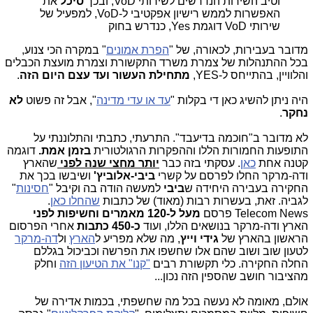
וטיב השירות הנדרשים לשירותי
VoD
, ובכך
סיכל
את
האפשרות לממש רישיון אפקטיבי ל-
VoD
, למפעיל של
שירותי
VoD
דוגמת Yes,
כנדרש בחוק
מדובר בעבירות, לכאורה, של "
הפרת אמונים
" במקרה הכי צנוע,
בכל ההתנהלות של צמרת משרד התקשורת וצמרת מועצת הכבלים
והלוויין, בהתייחס ל-YES,
מתחילת העשור ועד עצם היום הזה
.
היה ניתן להשיג כאן די בקלות "
עד או עדי מדינה
", אבל זה פשוט
לא
נחקר
.
לא מדובר ב"חוכמה בדיעבד". התרעתי, כתבתי והתלוננתי על
התופעות החמורות הללו וההפקרות הרגולטורית
בזמן אמת.
דוגמה
קטנה אחת
כאן
. עסקתי בזה כבר
יותר מחצי שנה לפני
שהארץ
ודה-מרקר החלו לפרסם על קשרי
ביבי-אלוביץ'
ושיבשו בכך את
החקירה בעבירה היחידה ש
ביבי
למעשה הודה בה וקיבל "
חסינות
"
לגביה. זאת, בעשרות רבות (מאוד) של כתבות
שהחלו כאן
.
Telecom News פרסם
מעל ל-120 מאמרים וחשיפות
לפני
הארץ ודה-מרקר בנושאים הללו, ועוד
כ-450 כתבות
אחרי הפרסום
הראשון בהארץ של
גידי וייץ
, מה שלא מפריע ל
הארץ
ול
דה-מרקר
לטעון שוב ושוב שהם אלו שחשפו את הפרשה וכביכול בגללם
החלה החקירה. כלי תקשורת רבים
"קנו" את הטיעון הזה
וחלק
מהציבור חושב שהספין הזה נכון...
אולם, מאומה לא נעשה בכל מה שחשפתי, בכמות אדירה של