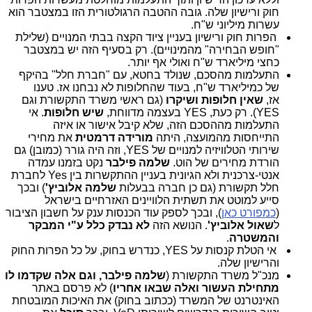
חוק ורישיון שלה. גובה ההטבה הרגולטורית הזו במצטבר הוא
עשרות מיליוני ש"ח.
הפרות חוק ורישיון בעניין ציוד הקצה בבתי המנויים (שלילת
"חופש הבחירה" מהמינויים). רק בסעיף הזה יש במצטבר
כחצי מיליארד ש"ח ואולי אף יותר.
התעלמות מהסכם, שנולד בחטא, עם "חברת חלל" בהיקף
של כמיליארד ש"ח, בעוד שהחלופות לא נבחנו אז. טענו
אז,
שאין
חלופות ושיקרו
(גם ראשי משרד התקשורת וגם
YES). רק כעת, YES בעצמה מדווחת,
שיש חלופות
. אי
התעלמות מההסכם הזה, שלא קיבל אישור או איזה
התייחסות מהמועצה, היתה
מורידה דרמטית
את מחירי
שירותי הטלוויזיה למנויים של YES, וזה היה גורר (כמובן) גם
הורדת מחירים של הוט.
שלמה פילבר
נקט בזמנו עמדה
אנטי-צרכנית ולא הגיונית בעניין ההתקשרות בין Yes לחברת
חלל תקשורת (גם כן חברה בבעלות
שלמה אלוביץ'
) ובכך
סייע למוטט את תשתית הלוויינים האזרחיים בישראל
(
כמפורט כאן
), ובכך לספק עוד הכנסות ענק על חשבון הציבור
ל
שאול אלוביץ'
. הנושא הזה
לא נבדק כלל ע"י המבקר
והמשטרה
.
אי הטלת קנסות על YES, כנדרש בחוק, על כל הפרות החוק
והרישיון שלה.
מנכ"ל משרד התקשורת (
שלמה פילבר, וגם אלה שקדמו לו
מתחילת העשור ואלה שבאו אחריו
) לא פרסם באתר
האינטרנט של המשרד (ככתוב בחוק) את האיכות המובטחת