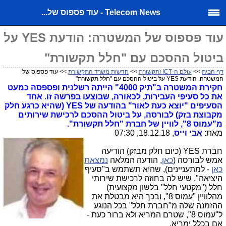
Telecom News - עוד פספוס של...
עוד פספוס של המשטרה: הודעת YES על
ביטול ההסכם עם "חלל תקשורת"
דף הבית
>>
עולם ה-ICT ותקשורת
>>
חדשות משרד התקשורת
>> עוד פספוס של
המשטרה: הודעת YES על ביטול ההסכם עם "חלל תקשורת"
חקירת המשטרה ב"תיק 4000" הייתה רשלנית ופספסה כמעט
את כל סעיפי העבירות, לכאורה, שבוצעו בפרשה זו. אחד
הסעיפים "יוצא כעת לאור" בהודעה של YES (שהיא כרגע חלק
מקבוצת בזק) לבורסה, על ביטול ההסכם לרכישת שירותים
מ"עמוס 8", לוויין של חברת "חלל תקשורת".
מאת:
אבי וייס
, 18.12.18, 07:30
חברת YES (כיום חלק מבזק) הודיעה
אמש לבורסה (
כאן
, הודעה המלאה
נמצאת
כאן
- למתעניינים), שהיא תשתמש ב"סעיף
היציאה", שיש לה בחוזה לרכישת שירותי
חלל ("מקטעי חלל" בלשון מקצועית)
מהלוויין "עמוס 8", ובכך היא מבטלת את
ההזמנה שלה מ"חברת חלל" בכל הנוגע
ל"עמוס 8", שטרם המריא ולא ברור כעת -
אם בכלל ימריא.