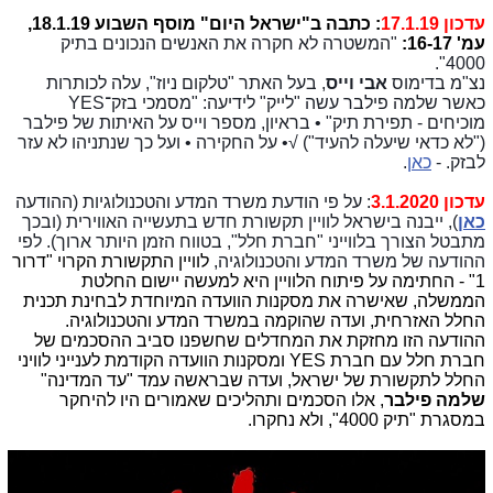
עדכון 17.1.19
: כתבה ב"ישראל היום" מוסף השבוע 18.1.19,
עמ' 16-17:
"המשטרה לא חקרה את האנשים הנכונים בתיק
4000".
נצ"מ בדימוס
אבי וייס
, בעל האתר "טלקום ניוז", עלה לכותרות
כאשר שלמה פילבר עשה "לייק" לידיעה: "מסמכי בזק־YES
מוכיחים - תפירת תיק" • בראיון, מספר וייס על האיתות של פילבר
("לא כדאי שיעלה להעיד") √• על החקירה • ועל כך שנתניהו לא עזר
לבזק. -
כאן
.
עדכון 3.1.2020
: על פי הודעת משרד המדע והטכנולוגיות (ההודעה
כאן
), ייבנה בישראל לוויין תקשורת חדש בתעשייה האווירית (ובכך
מתבטל הצורך בלווייני "חברת חלל", בטווח הזמן היותר ארוך). לפי
ההודעה של משרד המדע והטכנולוגיה,
לוויין התקשורת הקרוי "דרור
1" - החתימה על פיתוח הלוויין היא למעשה יישום החלטת
הממשלה, שאישרה את מסקנות הוועדה המיוחדת לבחינת תכנית
החלל האזרחית, ועדה שהוקמה במשרד המדע והטכנולוגיה.
ההודעה הזו מחזקת את המחדלים שחשפנו סביב ההסכמים של
חברת חלל עם חברת YES ומסקנות הוועדה הקודמת לענייני לוויני
החלל לתקשורת של ישראל, ועדה שבראשה עמד "עד המדינה"
שלמה פילבר
, אלו הסכמים ותהליכים שאמורים היו להיחקר
במסגרת "תיק 4000", ולא נחקרו.