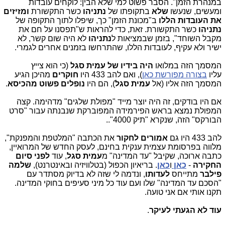
במנהרת הזמן". הסבר פשוט למי שלא הבין: לוקחים עובדות
ומעשים, שנעשו
שלא
בתקופתו של
נתניהו
כשר התקשורת
ומזיזים
את העובדות הללו
ב"מכונת הזמן" כך, שיפלו לתוך התקופה של
נתניהו
כשר התקשורת. זאת, כדי להראות ש"תפסנו על חם את
מקבל השוחד", בזמן שבמציאות ל
נתניהו
לא היה שום קשר, לא
ישיר ולא עקיף, לעובדות הללו, שהתרחשו בזמנים אחרים לגמרי.
המסמך הזה במלואו
היה בידיו של עמית סגל
(כי הוא צייץ
עליו
בצורה מפורשת כאן
), ואם להב 433 היו
חוקרים
מהיכן הגיע
המסמך הזה אליו (אל
עמית סגל
), הם היו
נופלים פשוט מהכיסא
.
אם היו בודקים, זה היה יוצר מייד "מפולת שלגים" מדהימה. קצה
המפולת נמצא בראש הפירמידה המפוברקת שנבנתה עבור "סרט
הבורקס" הזה, שנקרא "תיק 4000"..
להב 433 היו גם
אמורים לחקור
את הכתבה "המלטפת והמפנקת",
מלווה בפרסומת עצמית ענקית בחינם, לעסק החדש של המרואיין,
כתבה ארוכה, שקיבל "עד המדינה" מ
עמית סגל
, עוד
לפני סיום
החקירה
-
כאן
ו
כאן
. בריאיון הכפול (בטלוויזיה ובאינטרנט),
שלמה
פילבר
מתייחס
לעדותו
, ונדמה לי שזה לא בדיוק מסתדר עם
"הסכם עד המדינה" שלו ועם עוד כל מיני סעיפים בחוקי המדינה.
תקנו אותי אם אני טועה.
עוד לא הגעתי לעיקר
.