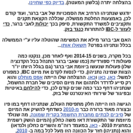
בהצלחה יתרה (בלשון המעטה),
בדיוק כפי שחזינו
.
יודגש שנתניהו הרחיב את הסמכויות של אבי ברגר, ועוד קודם
לכן, באמצעות החלטת ממשלה, שכללה הקצאת תקנים
ותקציבים למשרד התקשורת, סיפק בכך
יכולות
לאבי ברגר,
כדי
לעזור ל-IBC
להתחרות
כנגד בזק
.
האם אבי ברגר מילא את המשימה שהוטלה עליו ע"י הממשלה
בכלל ונתניהו בפרט?
תשאלו אותו
...
בכל מקרה, בשנים 2014-15 ואף לאחר מכן, ננקטו כמה
פעולות די ספורדיות (כמו שאבי ברגר התנהל בכל הקדנציה
שלו) פעולות שנעשו ביוזמת אבי ברגר (גם בגלל היותו יו"ר
הצוות שמינה נתניהו), כדי לנסות לקדם את מיזם IBC, כמפורט
למשל:
כאן
,
כאן
ו
כאן
. ההצלחה שלו הייתה
אפס מוחלט
והוא
רק סייע לדרדר ולתהום את מיזם הסיבים של חברת החשמל,
שנתניהו דחף כבר כמה שנים קודם לכן, כדי
להילחם
באיטיות
ובפיגור של שירותי האינטרנט של בזק.
הגישה הזו הייתה חלק מתפיסת העולם, שנתניהו דחף במו פיו
ובצורה מאוד ברורה כבר
מ-2010
כשדחף להשיק את המיזם
של
סיבים לבתים מחברת החשמל בקרית שמונה
, מה שנולד
מיוזמת שר התקשורת דאז משה כחלון (המיזם הושק רשמית
במחצית 2010 -
כאן
, במעמד רוה"מ והשרים כחלון ולנדאו)
והוא (נתניהו) חזר על הכוונה הזו מעל לכל במה ב-
2010
,