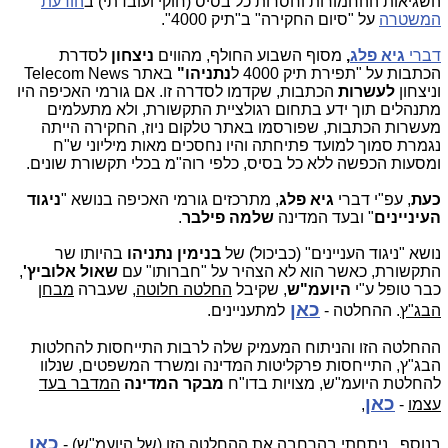
השגיאות ההחמורות וחסרות כל בסיס (חוקי ועובדתי) ב
הודעת
המשטרה
על "סיום החקירה" ב"תיק 4000".
דברי
גיא פלג
,
מסוף השבוע החולף, מהווים
ניצחון
לסדרת
הכתבות על "תפירת תיק 4000 ל
נתניהו"
באתר Telecom News
וניצחון
לעשרות
הכתבות, שקדמו לסדרה זו. אם גורמי האכיפה היו
מתנהלים תוך ידע בתחום רגולציית התקשורת, ולא מתעלמים
מעשרות הכתבות, שפורסמו באתר טלקום ניוז, החקירה הייתה
נגמרת סמוך למועד פתיחתה והיו נחסכים מאות מיליוני ש"ח
ומסעות הכפשה ללא כל בסיס, כלפי רוה"מ בכלי תקשורת שונים.
כעת
, עפ"י דברי
גיא פלג
, מתרכזים גורמי האכיפה בנושא "
ניגוד
העיניינים
" ובעד המדינה
שלמה פילבר
.
נושא "ניגוד העניינים" (כביכול) של
בנימין נתניהו
בהיותו שר
התקשורת, כאשר הוא לא הצהיר על "חברותו" עם
שאול אלוביץ'
,
כבר טופל ע"י
היועמ"ש
, שקיבל
החלטה חלוטה
, שעברה
מבחן
כאן
הבג"ץ
. ההחלטה -
למתעניינים.
ההחלטה הזו והניתוח המעמיק שלה לרבות התייחסות להחלטות
הבג"ץ, התייחסות פרקליטות המדינה ומשרד המשפטים, שנלוו
להחלטת היועמ"ש, מצויות בדו"ח
מבקר המדינה
המדבר בעד
כאן
עצמו
-
,
כאן
בנוסף, ניתחתי בהרחבה את ההחלטה הזו (של היועמ"ש) -
.