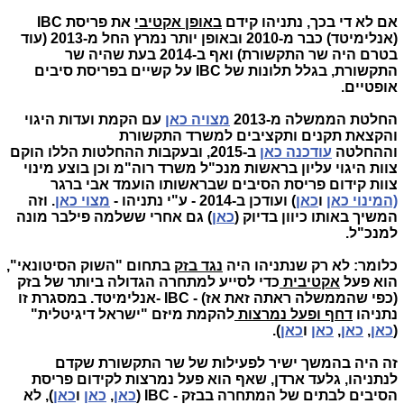
אם לא די בכך, נתניהו קידם
באופן אקטיבי
את פריסת IBC
(אנלימיטד) כבר מ-2010 ובאופן יותר נמרץ החל מ-2013 (עוד
בטרם היה שר התקשורת) ואף ב-2014 בעת שהיה שר
התקשורת, בגלל תלונות של IBC על קשיים בפריסת סיבים
אופטיים.
החלטת הממשלה מ-2013
מצויה כאן
עם הקמת ועדות היגוי
והקצאת תקנים ותקציבים למשרד התקשורת
וההחלטה
עודכנה כאן
ב-2015, ובעקבות ההחלטות הללו הוקם
צוות היגוי עליון בראשות מנכ"ל משרד רוה"מ וכן בוצע מינוי
צוות קידום פריסת הסיבים שבראשותו הועמד אבי ברגר
(המינוי כאן
ו
כאן
) ועודכן ב-2014 - ע"י נתניהו -
מצוי כאן
. וזה
המשיך באותו כיוון בדיוק (
כאן
) גם אחרי ששלמה פילבר מונה
למנכ"ל.
כלומר: לא רק שנתניהו היה
נגד בזק
בתחום "השוק הסיטונאי",
הוא פעל
אקטיבית
כדי לסייע למתחרה הגדולה ביותר של בזק
(כפי שהממשלה ראתה זאת אז) - IBC -אנלימיטד. במסגרת זו
נתניהו
דחף ופעל נמרצות
להקמת מיזם "ישראל דיגיטלית"
(
כאן
,
כאן
,
כאן
ו
כאן
).
זה היה בהמשך ישיר לפעילות של שר התקשורת שקדם
לנתניהו, גלעד ארדן, שאף הוא פעל נמרצות לקידום פריסת
הסיבים לבתים של המתחרה בבזק - IBC (
כאן
,
כאן
ו
כאן
), לא