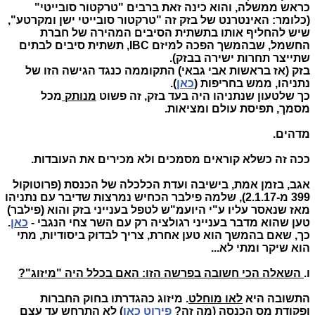
כראש ממשלה, והוא כינה זאת ברבים "טרקטור סובייטי"
(כלומר: האינטרנט של בזק זה "טרקטור סובייטי ישן ומקרטע",
שיש להחליף אותו בתשתית הסיבים המהירה של חברת
החשמל, שבהמשך הפכה למיזם IBC, תשתית סיבים לבתים
שתייצר תחרות ישירה בבזק).
בזק (אז בראשות אבי גבאי) התקוממה כנגד הגישה הזו של
נתניהו, ממש בחריפות (
כאן
).
כך שלטעון שנתניהו היה בעד בזק, זה פשוט
מנותק
מכל
מסמך, תפיסת עולם ומציאות.
מדהים.
ככה זה כשלא קוראים מסמכים ולא מכירים את העובדות.
אגב, בזמן אמת, בישיבה ועדת הכלכלה של הכנסת (פרוטוקול
399 מ-2.1.17), שלמה פילבר הכחיש נמרצות שדיבר עם נתניהו
מאז שנאסר עליו ע"י היועמ"ש לטפל בענייני בזק והוא (פילבר)
טען שהוא מדבר בענייני רגולציה רק עם השר צחי הנגבי -
כאן
.
כך, שאם בהמשך הוא טען אחרת, צריך לבדוק ביסודיות, מתי
הוא שיקר ומתי לא...
ו.
השאלה הכי חשובה בפרשה הזו: האם בכלל היה "מיזוג"?
התשובה היא
לאו מוחלט
. מיזוג כהגדרתו בחוק החברות
ופקודת מס הכנסה (מה זה?
פירוט כאן
) לא התרחש עד עצם