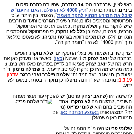
ראוי לציין, שבכתבה מס'
14 בסדרה
, שהיוותה
כתבת סיכום
ביניים
, תחת הכותרת "
תיק 4000 לא הושלם. האם היועמ"ש
קיבל את המידע הנחוץ לחקר האמת
", הצגתי, בין היתר, ע"ס
הפרוטוקול ומסמכים נלווים, את רשימת הגורמים והעדים הרבים,
שיש לחקור בתיק
ושלא נחקרו,
כמו גם את פרטי הפרוטוקול
הרבים, פרטים, שכמובן
כלל לא נחקרו
, כי הפרוטוקול והמסמכים
הנלווים הללו,
שתומכים
דווקא בגרסת
נתניהו
, לא נאספו כלל אל
תוך "תיק 4000" ולא היוו "חומר חקירה".
יצויין, שרוב השמות של בעלי התפקידים,
שלא נחקרו,
הופיעו
בכתבה של
יואב יצחק
מ-News-1 (
כאן
), כאשר אני מעדכן כאן את
הרשימה של
יואב יצחק
(אני אוהב לדייק בפרטים כאלו חשובים..):
כמה מהרשימה הזו
כן
נחקרו (למיטב ידיעתי...):
שמילה מימון
, ד"ר
יפעת בן-חי-שגב,
"עד המדינה"
שלמה פילבר
ו
אבי ברגר.
עדכון
1.3.19
:
מתברר שעו"ד
דנה נויפלד
כן נחקרה, בסתר, במועד לא
ידוע.
לרשימה הזו (ש
יואב יצחק
פרסם) יש להוסיף עוד אנשי
מפתח
חשובים, שמשום מה
לא נחקרו
, אחד
החשובים בהם הוא
שלומי פריזט
(מי
זה? תמצאו אותו
באמצע הכתבה כאן
, עם
תמונתו כאן משמאל).
שלומי פריזט
היה מ"מ הממונה על
הההגבלים העסקיים, שקדם לד"ר
אסף