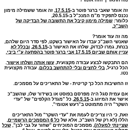
זה אומר שאבי ברגר פוטר ב-
17.5.15,
זה אומר ששמילה מימון
נכנס לתפקיד מ"מ המנכ"ל ב-20.5.15,
כלומר:
שמילה מימון קיבל את התשובה של הבדיקה של
השב"כ.
מה זה עוד אומר?
שאנשי השב"כ עבדו על האישור בשקט, לפי סדר היום שלהם,
בנחת, גמרו לבדוק, שלחו את האישור ב-
26.5.15
,
ובכלל לא
עניין אותם שביום 17.5.15 אבי ברגר פוטר בהפתעה ע"י ביבי.
הם התבקשו לבצע עבודה מקצועית,
עשו אותה ושלחו אישור
.
הכל כרגיל,
בלי לחצים ובלי להתחשב בכלום
. עבודה מקצועית
נטו.
זו החשיבות הכל כך קריטית - של התאריכים על מסמכים.
אם עמית סגל היה מפרסם בפוסט או בשידור שלו, שהשב"כ
אישר את המיזוג ב-
26.5.15
, כל "מגדל הקלפים" של "עדי
השקר" היה מתמוטט ב"רעש אטומי".
זאת, כי היו צריכים לעמת את "עדי השקר" מול התאריכים
הללו (לא רק של השב"כ, אלא של
כל 6 המסמכים הרשמיים,
שציינתי למעלה
), מסמכים המוכיחים "שחור על גבי לבן",
שכל