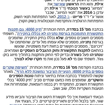
אילת
, והוא היה
הראשון
שאישר
את
"המיזוג"
בעשור הנוכחי
(ד"ר
אילת
רק
עדכן ב-
2014
את "תנאי המיזוג", שכבר
אושר ע"י ד"ר
פריזט
-
ב-
2012
,
לאור התפתחות תנאי השוק,
התפתחות הרגולציה והתקדמות הטכנולוגית בשוק הקווי).
בכתבה
מס' 15
בסדרה,
תחת הכותרת:"
תיק 4000: גם תקנות
התקשורת התומכות בגרסת נתניהו לא נכללו בחקירה
", חשפתי
מסמכים חשובים נוספים,
שלא
נכללו בתיק החקירה, שתומכים
בגרסת
נתניהו
, מסמכים שלא עומתו מול עדים, שהסתמכו על
"זיכרונם", מסמכים הקשורים בחוות דעת משפטיות, שנעשו
בהתאם
לתקנות התקשורת וחוק ההגבלים העסקיים
ושמראים,
ש
נתניהו
פעל
כשורה
ובדיוק לפי החוק והתקנות בתהליך מיזוג בזק-
Yes. חשפתי שם מי
לא
פעל נכון ואת מי
חקרו שלא לצורך
.
בכתבה הקודמת
מס' 16 בסדרה,
תחת הכותרת: "
חשיפת שקרים
נוספים בתיק 4000: הטעיית הציבור נמשכת ללא הרף"
, מאחר
ש
קשה להתמודד בכתבה אחת בתיאור וניתוח
טונות הספינים
והשקרים
, שמופצים מזה כמעט שנתיים סביב "תיק 4000" בכלי
התקשורת השונים, התמקדתי רק בכמה דוגמאות, שממחזרות את
הטענות השקריות הללו, שוב ושוב.
הבאתי דוגמאות איך כלי תקשורת היטעו את הציבור והביאו מידע
שגוי, תוך בלבול הליכים ותאריכים קריטיים. כ"כ ,הצגתי את