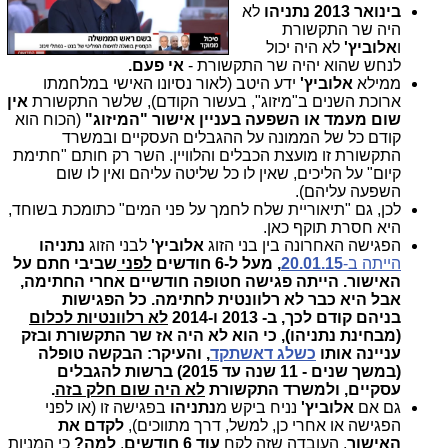
בינואר 2013
נתניהו
לא
היה שר התקשורת
ו
אלוביץ'
לא היה יכול
לנחש שהוא יהיה שר התקשורת -
אי פעם.
ממילא
אלוביץ'
ידע היטב (לאור נסיונו האישי במלחמתו
ארוכת השנים ב"מיזוג", בעשור הקודם), שלשר התקשורת
אין
שום מעמד או השפעה בעניין אישור "המיזוג"
(הכוח הוא
קודם כל של הממונה על ההגבלים העסקיים ובמשרד
התקשורת זו מועצת הכבלים והלוויין. השר רק חותם "חתימת
קיום" על הליכים, שאין לו כל שליטה עליהם ואין לו שום
השפעה עליהם).
לכן, גם "תיאוריית שלח לחמך על פני המים" כתומכת בשוחד,
היא חסרת תוקף כאן.
הפגישה האחרונה בין בני הזוג
אלוביץ'
לבני הזוג
נתניהו
הייתה ב-
20.01.15
, מעל ל-6 חודשים
לפני
שביבי חתם על
האישור. הייתה פגישה חטופה חודשיים אחרי החתימה,
אבל היא כבר לא רלוונטית לחתימה. כל הפגישות
בניהם קודם לכך, ב- 2013 ו-2014
לא רלוונטיות לכלום
(מבחינת נתניהו), כי הוא לא היה אז שר התקשורת ובזק
עניינה אותו
כשלג דאשתקד
, והעיקר: הבקשה טופלה
(במשך שנים - 11 שנה עד 2015) ברשות להגבלים
עסקיים, ולמשרד התקשורת
לא היה
שום חלק בזה
.
גם אם
אלוביץ'
נניח ביקש מ
נתניהו
בפגישה זו (או לפני
הפגישה או אחרי כן, למשל, דרך מתווכים),
לקדם את
האישור
, העובדה שזה לקח
עוד 6 חודשים
.
למה?
כי המניות