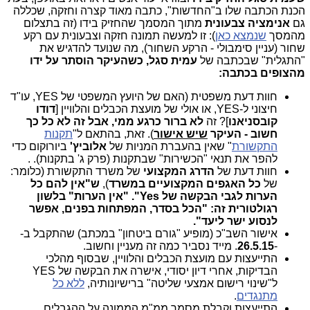
הכנת הכתבה שלו ב"החדשות", כתבה מאוד קצרה וחזקה, שכללה
גם
אנימציה צבעונית
מתוך המסמך שהחזיק בידו (זה בתצלום
מהמסך
שנמצא כאן
): זו למעשה תמונה חזקה וצבעונית עם רקע
שחור (עניין סימבולי - הרקע השחור), מה שנועד להדגיש את
"התגלית" שבכתבה של
עמית סגל, כשהעיקר הוסתר על ידו
מהצופים בכתבה:
חוות דעת משפטית (האם של היועץ המשפטי של YES, עו"ד
חיצוני ל-YES, או אולי של מועצת הכבלים והלוויין [
דודו
קובסניאנו
]? זה
לא ברור כרגע ממי, אבל זה לא כל כך
חשוב - העיקר
שיש אישור
). זאת, בהתאם ל"
תקנות
התקשורת
" שאין בהעברת המניות של
אלוביץ'
ביורוקום כדי
להפר את תנאי "הכשירות" שבתקנות (פרק ג' בתקנות). .
חוות דעת של
הדרג המקצועי
של משרד התקשורת (כלומר:
של
כל האגפים המקצועיים במשרד
),
ש"אין להם כל
הערות לגבי הבקשה של Yes". "אין הערות" בלשון
רגולטורית זה: "הכל בסדר, המפתחות בפנים, אפשר
לנסוע ישר ליעד".
אישור השב"כ (מופיע "גורם ביטחון" במכתב) שהתקבל ב-
-
26.5.15
. מייד נסביר כמה זה מעניין וחשוב.
התייעצות עם מועצת הכבלים והלוויין, שבסוף מהלכי
הבדיקות, אחרי דיון יסודי, אישרה את הבקשה של YES
ל"שינוי רישום אמצעי שליטה" ברישיונותיה,
ללא כל
מתנגדים
.
התייעצות וקבלת מסמך ממ"מ הממונה על ההגבלים