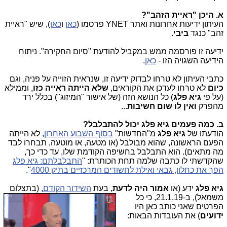
א. היכן "ראיית הזהב"?
העיתון ידיעות אחרונות ואתר YNET פרסמו (
כאן
ו
כאן
), שיש "ראיית
זהב" כנגד
ביבי
.
ידיעה זו פורסמה ממש במקביל להודעת "סיום החקירה". ניתוח
הידיעה השגויה הזו -
כאן
.
כתבי העיתון לא טרחו לבדוק ידיעה זו, שנראית הזוייה על פניה, וגם
כיום
לא טרחו לעדכן את הקוראים,
שלא הייתה ראייה כזו
, וממילא
(על פי
גיא פלג
) כל הנושא הזה (של אישור "המיזוג") בכלל ירד
מהפרק
ואין לו שום חשיבות
...
ב. כמה פעמים גיא פלג יכול להתבלבל?
הודעתו של
גיא פלג
מ"החדשות"
בסוף השבוע האחרון
, לא הייתה
הפעם הראשונה, שהוא מבולבל (או מטעה, או מוטעה, תבחרו לבד
מה מתאים). הוא התבלבל בחשיפה הקודמת שלו, עד כדי כך,
שהקדשתי לו כתבה שלמה תחת הכותרת: "
התבלבלתם: גיא פלג
הפך את כחלון, גבאי ואילת לחשודים המרכזיים בתיק 4000
".
גיא פלג
ידע (או
אמור היה לדעת
, בעת
השידור הקודם
, (בתצלום
משמ
אל), ב-21.1.19, כי כל
הפרטים שאני כותב כאן היו
ידועים
) את העובדות הבאות: