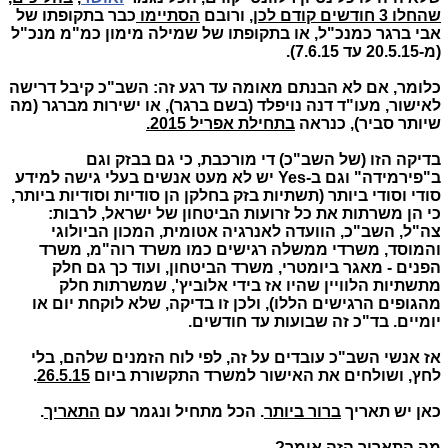
שהחלו 3 חודשים קודם לכן
, ורובם
הסתיימו
כבר בתקופתו של
אבי ברגר כמנכ"ל, או בתקופתו של שמילה מימון כמ"מ מנכ"ל
(מ-20.5.15 עד 7.6.15).
כלומר, אם לא הבנתם מאומה עד רגע זה: השב"כ קיבל דרישה
לאישור, מעו"ד דנה נויפלד (בשם ברגר), או ישירות מברגר (מה
שיותר סביר), כנראה
בתחילת אפריל 2015.
בדיקה הזו (של השב"כ) די מורכבת, כי גם בבזק וגם
ב"פירמידה" וגם ב-
Yes
יש לא מעט אנשים בעלי גישה למידע
סודי וסודי ביותר (תשתיות בזק בחלקן הן סודיות וסודיות ביותר,
כי הן משרתות את כל זרועות הביטחון של ישראל, לרבות:
צה"ל, השב"כ, הוועדה לאנרגיה אטומית, המכון הביולוגי
והמוסד, משרדי ממשלה רגישים כמו משרד רוה"מ, משרד
הפנים - מאגר ביומטרי, משרד הביטחון, ועוד כך גם חלק
מתשתיות הלוויין שהיו אז בידי אלוביץ', שמשרתות חלק
מהגופים הרגישים הללו), ולכן זו בדיקה, שלא לוקחת יום או
יומיים. בד"כ זה שבועות עד חודשים.
אז אנשי השב"כ עובדים על זה, לפי לוח הזמנים שלהם, בלי
לחץ, ושולחים את האישור למשרד התקשורת ביום
26.5.15
.
כאן יש תאריך
ברור ביותר
. הכל מתחיל ונגמר עם
התאריך
.
מה התאריך הזה אומר?