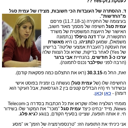
לעסקת בזק-
Yes
??
ד. ההסתרה של העובדות הכי חשובות, מצידו של עמית סגל
מ"החדשות".
בעיצומה של החקירה (ב-11.7.18) פרסם
עמית סגל
חשיפה של מסמך מאוד חשוב,
האישור של היועצת המשפטית של משרד
התקשורת, עו"ד
דנה נויפלד
(בתמונה
משמאל), שמוען ל
נתניהו
, בו היא
מאשרת
את העסקה ("העברת אמצעי שליטה" ברישיון
של Yes) לאחר בדיקות, שהיא וכל הצוות שלה
ערכו כ-3 חודשים
, בהנחיית
אבי ברגר
(הרבה לפני ש
פילבר
נכנס לתמונה).
זאת, החל מ-
30.3.15
(ראו את התצלום כמה פסקאות קודם).
החשיפה שלו (של
עמית סגל
) נעשתה בו זמנית בפוסט אישי
ובשידור חי (היו הבדלים קטנים בין 2 הגרסאות, אבל העיקר הוא
דומה) -
כאן
ו
כאן
.
מומחי רגולציה ואלה שקראו את כל הכתבות בסדרה ב-Telecom
News, מייד יבחינו כיצד
עמית סגל
"מוכר" את המקור שלו בשידור
חי. זו אותה תופעה, שציינו בסעיף הקודם, בנוגע ל
גיא פלג
.
אני כיניתי את התופעה הזו: "טרנספורמציה של הזמן" או "מסע