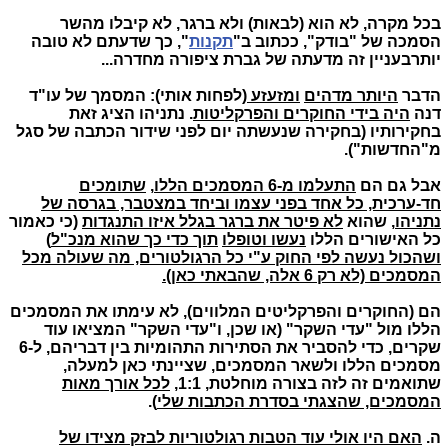
בכל מקרה, לא הוא (לבאות) ולא ברגר, לא קיבלו מהשר
הסמכה של "בודק", ככתוב ב"
תקנות
", כך שדעתם לא טובה
יותרבעניין זה מדעתה של גברת ציפורה מחדרה...
הדבר
היותר מדהים
ומזעזע
(לפחות אותי): המסמך של עו"ד
דנה
היה בידי החוקרים והפרקליטות
. נתניהו הציג זאת
בחקירותיו (בחקירה שנעשתה יום לפני שידור הכתבה של סגל
מ"החדשות").
אבל גם הם
התעלמו מ-6 המסמכים הללו
,
שתומכים
חד-ערכית, כל אחד בפני עצמו וביחד במצטבר, בגרסה של
נתניהו
, שהוא
לא פיטר את ברגר בגלל איזו התנגדות
(כי כאמור
כל האישורים הללו
נעשו וטופלו
תוך כדי כך שהוא מנכ"ל
)
ושהכול נעשה לפי החוק ע"י כל הרגולטורים, מה שעולה מכל
המסמכים (לא רק 6 אלה, שהבאתי כאן).
הם (החוקרים והפרקליטים המלווים), לא עימתו את המסמכים
הללו מול "עדי השקר" (או שכן, ו"עדי השקר" המציאו עוד
שקרים, כדי להסביר את הסתירות התהומיות בין דבריהם, ל-6
מסמכים הללו ולשאר המסמכים, שציינתי כאן למעלה,
שתואמים זה לזה בצורה מוחלטת, 1:1,
לכל אורך מאות
המסמכים, שהצגתי בסדרת הכתבות שלי
).
ה.
האם היו אולי עוד הטבות רגולטוריות לבזק מצידו של