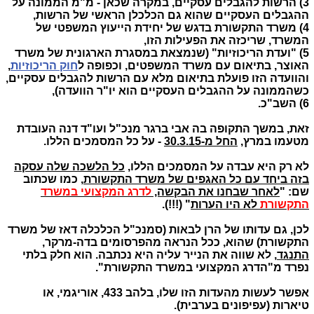
3) הרשות להגבלים עסקיים, במקרה שכאן - מ"מ הממונה על
ההגבלים העסקיים שהוא גם הכלכלן הראשי של הרשות,
4) משרד התקשורת בדגש של יחידת הייעוץ המשפטי של
המשרד, שריכזה את הפעילות הזו,
5) "ועדת הריכוזיות" (שנמצאת במסגרת הארגונית של משרד
האוצר, בתיאום עם משרד המשפטים, וכפופה ל
חוק הריכוזיות
,
והוועדה הזו פועלת בתיאום מלא עם הרשות להגבלים עסקיים,
כשהממונה על ההגבלים העסקיים הוא יו"ר הוועדה),
6) השב"כ.
זאת, במשך התקופה בה אבי ברגר מנכ"ל ועו"ד דנה העובדת
מטעמו במרץ,
החל מ-30.3.15
- על כל המסמכים הללו.
לא רק היא עבדה על המסמכים הללו,
כל הלשכה שלה עסקה
בזה ביחד עם כל האגפים של משרד התקשורת
, כמו שכתוב
שם: "
לאחר שבחנו את הבקשה,
לדרג המקצועי במשרד
התקשורת
לא היו הערות
" (!!!).
לכן, גם עדותו של הרן לבאות (סמנכ"ל הכלכלה דאז של משרד
התקשורת) שהוא, ככל הנראה מהפרסומים בדה-מרקר,
התנגד
, לא שווה את הנייר עליה היא נכתבה. הוא חלק בלתי
נפרד מ"הדרג המקצועי במשרד התקשורת".
אפשר לעשות מהעדות הזו שלו, בלהב 433, אוריגמי, או
טיארות (עפיפונים בערבית).