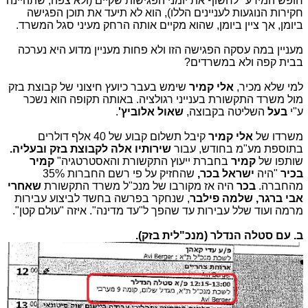
חופש המידע" לחשוף את יומני הפגישות שקיים (ולא צפה, שתהיינה
חקירות הנוגעות לעניינים הללו), הוא לא תיעד את תוכן הפגישה
ביומן, אך ציין ביומן, שהוא מקיים אותה הרחק מעיני סגל המשרד.
מעניין במה עסקה הפגישה הזו ולא פחות מעניין מדוע היא נערכה
בבית קפה ולא במשרדים?
למי שלא מכיר,
אלי קמיר
שימש בעבר כיועץ חיצוני של קבוצת בזק
מול משרד התקשורת בענייני רגולציה. באותה תקופה הוא נשכר
ע"י
בעל
השליטה בקבוצה,
שאול אלוביץ'
.
משרדו של
אלי קמיר
קיבל תשלום קבוע של 40 אלף דולרים
בתוספת מע"מ בחודש, עבור
שירותיו אלה לקבוצת בזק ובעליה.
שותפו של
קמיר
בחברת ייעוץ התקשורת והאסטרטגיה
"
קמיר
בכיר
"
היה
ישראל בכר,
שהחזיק על פי רשם החברות 35%
מהחברה
.
בכר
היה אז מקורבו של מנכ"ל משרד התקשורת
שאחרי
אבי ברגר, שלמה פילבר
,
שנחקר בפרשה בחשד לביצוע עבירות
מרמה ועוד שלל עבירות עד שהפך ל"עד מדינה". איזה "עולם קטן".
ב. עם סטלה הנדלר (מנכ"לית בזק).