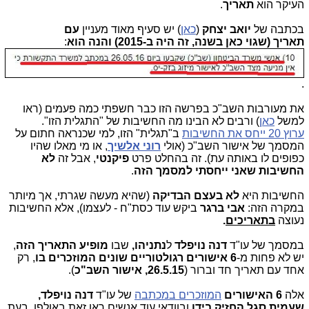
העיקר הוא
תאריך
.
בכתבה של
יואב יצחק
(
כאן
) יש סעיף מאוד מעניין
עם
תאריך (שגוי כאן בשנה, זה היה ב-2015) והנה הוא
:
.
את מעורבות השב"כ בפרשה הזו כבר חשפתי כמה פעמים (ראו
למשל
כאן
) ורבים לא הבינו מה החשיבות של "התגלית הזו".
ערוץ 20 ייחס את החשיבות
ב"תגלית" הזו, למי שכנראה חתום על
המסמך של אישור השב"כ (אולי
רוני אלשיך
, או מי מאלו שהיו
כפופים לו באותה עת). זה בהחלט פרט
פיקנטי
, אבל זה
לא
החשיבות שאני ייחסתי למסמך הזה
.
החשיבות היא
לא בעצם הבדיקה
(שהיא מעשה שגרתי, אך מיותר
במקרה הזה:
אבי ברגר
ביקש עוד כסת"ח - לעצמו), אלא החשיבות
נעוצה
בתאריכים
.
במסמך של עו"ד
דנה נויפלד
ל
נתניהו,
שבו
מופיע התאריך הזה
,
יש לא פחות מ-
6 אישורים רגולטוריים שונים המוזכרים בו
, רק
אחד עם תאריך חד וברור (
26.5.15, אישור השב"כ
).
אלה
6 האישורים
המוזכרים במכתבה
של עו"ד
דנה נויפ
לד,
שעמית סגל החזיק בידו
ובוודאי עוד אנשים ראו זאת באולפן, בעת