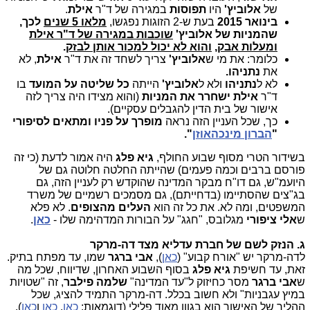
של
אלוביץ'
היו
תפוסות
במגירה של ד"ר
אילת
.
בינואר 2015
בעת ש-2 הזוגות נפגשו,
מלאו 5 שנים
לכך,
שהמניות של אלוביץ'
שוכבות במגירה של ד"ר אילת
ומעלות אבק
,
והוא לא יכול למכור אותן לבזק
.
כלומר: את מי ש
אלוביץ'
צריך לשחד זה את ד"ר
אילת
, לא
את
נתניהו.
לא ל
נתניהו
ולא ל
אלוביץ'
הייתה
כל שליטה על המועד
בו
ד"ר
אילת ישחרר את המניות
(והוא מצידו היה צריך לזה
אישור של בית הדין להגבלים עסקיים).
כך, שכל העניין הזה נראה
מופרך על פניו ומתאים לסיפורי
"
הברון מינכהאוזן
".
בשידור הטרי מסוף שבוע החולף,
גיא פלג
היה אמור לדעת (כי זה
פורסם ברבים וכמה פעמים) שהייתה החלטה חלוטה גם של
היועמ"ש, גם דו"ח מבקר המדינה שהוקדש רק לעניין הזה, גם
בג"צים שהסתיימו (בדחייתם), גם מסמכים רשמיים של משרד
המשפטים, ומה לא. את כל זה הוא
העלים מהצופים
. לא פלא
ש
אלי ציפורי
מגלובס, "חגג" על הבורות המדהימה שלו -
כאן
.
ג. הנזק לשם של חברת עדליא מצד דה-מרקר
לדה-מרקר יש "אורח קבוע" (
כאן
),
אבי ברגר
שמו, עד מפתח בתיק.
זאת, עד חשיפת
גיא פלג
בסוף השבוע האחרון, שדיווח, שכל מה
ש
אבי
ברגר
מסר כחיזוק ל"עד המדינה"
שלמה פילבר
, זה "שטויות
במיץ עגבניות" ולא חשוב בכלל. דה-מרקר התמיד להציג, שכל
ההליך של האישור הוא בגוון מאוד פלילי (דוגמאות:
כאן
,
כאן
ו
כאן
).