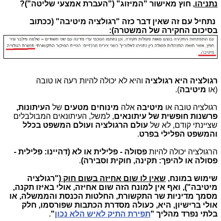
נתניהו
, חוץ מאישור "המיזוג" ("העברת אמצעי שליטה")?
נתחיל עם זה שאין דבר כזה "רגולציה מיטיבה" (ככתוב
בסיכום החקירה של המשטרה):
רגולציה היא רגולציה
והיא לא יכולה להיות רעה או טובה
(או
מיטיבה
).
רגולציה טובה או
מיטיבה
אלה
מינוחים מטעים
של
העיתונות,
פרשנות חופשית של עיתונאים
, למשל, העיתונאים המבולבלים
שציינתי קודם, לא של
עולם הרגולציה ועולם המשפט בכלל
והמשפט הפלילי בפרט
.
הרגולציה יכולה להיות
פסולה - פלילית או לא (דהיינו: פלילית -
פסולה או להיפך: תקינה, חוקית וסבירה)
.
שימוש במונח,
שאין לו שום אחיזה בשום חוק
("רגולציה
מיטיבה"), ואף אין למונח הזה שום אחיזה, אולי באיזו תקנה,
מסמך מדיניות שר התקשורת, החלטות הכנסת והממשלה, או
אולי ברישיון,
היא, כעולה מסדרת הכתבות שפורסמו, חלק
בלתי נפרד מהליך "
תפירת התיק לאיש הלא נכון
"
.