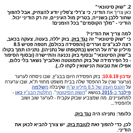
2. "שוק סיטונאי"
כאן צריך את
הודיני, כי צ'רלי צ'פלין יודע להצחיק, אבל להפוך
שחור ללבן בשנייה, בטריק מול העיניים, זה רק הודיני יכול.
הודיני - "מלך הקוסמים" בכל הזמנים!
למה צריך את הודיני?
כי "שוק סיטונאי" זה
נגד בזק
. בזק יללה, בעטה, צעקה בכאב,
רצה לבג"צים ועררים (והפסידה בכולם), חטפה פטיש 8.5
מיליון ש"ח על הראש (בתקופתו של נתניהו), נתניהו תמך בקולו
ב"שוק הסיטונאי" ובסוף בזק נכנעה והתיישרה (ובסוף הסיפור
- כל הפירמידה של בזק התמוטטה ואלוביץ' נשאר בלי כלום,
אפילו את טבעות הנישואין לקחו לו..).
עדכון 10.6.19
: בזק הפסידה היום בבג"ץ, שבו ניסתה לערער
(ערעור שני) על ההפסד שלה בבית משפט מחוזי ת"א, שבו ערערה
על
הקנס הענק של 8.5 מיליון ש"ח
שקיבלה
מ
שלמה
פילבר
ב-
2015
בנושא "
השוק הסיטונאי
".
החלטת הבג"ץ
כאן
-
למתעניינים. מה שמצביע שבזק עקבית - לערער שוב ושוב
ולהפסיד...
כלומר: נתניהו היה
נגד בזק
.
לכן, כדי להפוך זאת
לטובת בזק
, יש צורך להביא לכאן את
הודיני.