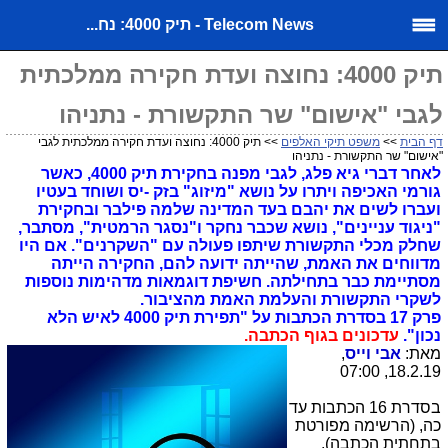
Telecom News - תיק 4000: נח...
תיק 4000: נחוצה ועדת חקירה ממלכתית
לגבי "אישום" שר התקשורת - נתניהו
דף הבית
>>
משפט תיקי האלפים
>> תיק 4000: נחוצה ועדת חקירה ממלכתית לגבי
"אישום" שר התקשורת - נתניהו
לאחר דברי גיא פלג, לגבי מפנה בחקירת תיק 4000, כאשר
גורמי האכיפה ויתרו על נושא "מיזוג" בזק -יס ושוחד בעטיו
ועברו לשים את יהבם בעד המדינה שלמה פילבר ובחקירת
"ניגוד עניינים", נושא שכבר נחקר ו"נסגר הרמטית", מסתבר,
שחלק מכלי התקשורת שיתפו פעולה עם "השקרנים". אם היו
מדווחים את האמת, שהייתה ידועה להם, החקירה הייתה
מסתיימת כבר בתחילתה. חשיפת דוגמאות מדהימות נוספות
לשקרי התקשורת והעלמת האמת מהציבור.
פרק 17 בסדרת הכתבות על "תפירת תיק 4000 לאיש הלא
נכון".
עדכונים בגוף הכתבה.
מאת:
אבי וייס
,
18.2.19, 07:00
בסדרת
16
הכתבות עד
כה, (הרשימה מפורטת
בתחתית הכתבה),