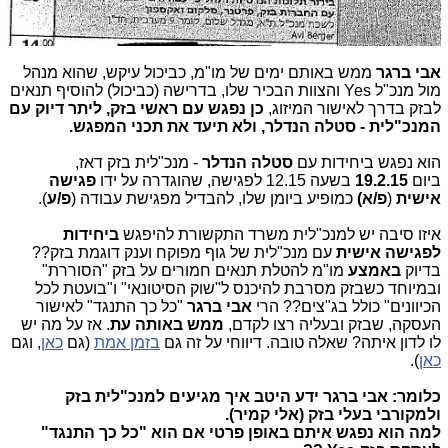
אבי ברגר
ממש באותם ימים של מו"מ, כביכול עיקש, שהוא מנהל
מול מנכ"ל
Yes
והצוות הבכיר שלו, בדרישה (כביכול) להוסיף תנאים
לבזק בדרך לאישור המיזוג,
כן נפגש עם ראשי בזק, ליתר דיוק עם
המנכ"לית - סטלה הנדלר, ולא תיעד את תכני המפגש.
הוא נפגש ביחידות עם
סטלה הנדלר
- מנכ"לית בזק דאז,
ביום
19.2.15
בשעה 12.15 לפגישה, שהוגדרה על ידו
פגישה
אישית
(
פ/א)
כמופיע ביומן שלו, להבדיל מפגישת עבודה (
פ/ע
).
איזו סיבה יש למנכ"לית משרד התקשורת להיפגש
ביחידות
לפגישה אישית
עם מנכ"לית של גוף מפוקח וענק דוגמת בזק??
בדיוק
באמצע
מו"מ להטלת תנאים חמורים על בזק "הסוררת"
ובמיוחד כשבזק מסרבת להיכנס ל"שוק הסיטונאי" ו"בועטת לכל
הכיוונים" כולל בג"צים?? הרי
אבי ברגר
"כל כך התנגד" לאישור
העסקה, שבזק ובעליה רצו לקדם,
ממש באותה עת
.
אז על מה יש
לו לדון איתה? שאלה טובה. דיווחי על זה גם
בזמן אמת
(גם
כאן
, וגם
כאן
).
כלומר:
אבי ברגר
ידע היטב איך מגיעים למנכ"לית בזק
ולמקורבי בעלי בזק (אלי קמיר).
למה הוא נפגש איתם באופן פרטי אם הוא "כל כך התנגד"