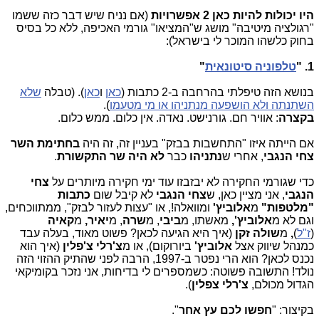
היו יכולות להיות כאן 2 אפשרויות
(אם נניח שיש דבר כזה ששמו
"רגולציה מיטיבה" מושג ש"המציאו" גורמי האכיפה, ללא כל בסיס
בחוק כלשהו המוכר לי בישראל):
1. "
טלפוניה סיטונאית
"
בנושא הזה טיפלתי בהרחבה ב-2 כתבות (
כאן
ו
כאן
). (טבלה
שלא
השתנתה ולא הושפעה מנתניהו או מי מטעמו
).
בקצרה
: אוויר חם. גורנישט. נאדה. אין כלום. ממש כלום.
אם הייתה איזו "התחשבות בבזק" בעניין זה, זה היה
בחתימת השר
צחי הנגבי
, אחרי ש
נתניהו
כבר
לא היה שר התקשורת
.
כדי שגורמי החקירה לא יבזבזו עוד ימי חקירה מיותרים על
צחי
הנגבי
, אני מציין כאן, ש
צחי הנגבי
לא קיבל שום
כתבות
"מלטפות"
מ
אלוביץ'
ומוואלה!, או "עצות לעזור לבזק", ממתווכחים,
וגם לא מ
אלוביץ',
מאשתו, מ
ביבי
, מ
שרה
, מ
יאיר,
מ
קאיה
(
ז"ל
)
,
מ
שולה זקן
(איך היא הגיעה לכאן? פשוט מאוד, בעלה עבד
כמנהל שיווק אצל
אלוביץ'
ביורוקום), או מ
צ'רלי צ'פלין
(איך הוא
נכנס לכאן? הוא הרי נפטר ב-1997, הרבה לפני שהתיק ההזוי הזה
נולד! התשובה פשוטה: כשמספרים לי בדיחות, אני נזכר בקומיקאי
הגדול מכולם,
צ'רלי צפלין
).
בקיצור: "
חפשו לכם עץ אחר
".