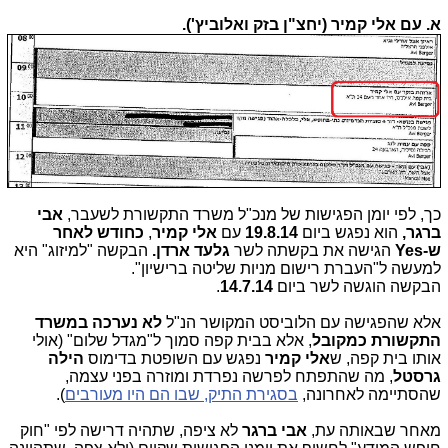
א. עם אלי קמיר (יחצ"ן בזק ואלוביץ').
כך, לפי יומן הפגישות של מנכ"ל משרד התקשורת לשעבר,
אבי
ברגר,
הוא נפגש ביום
19.8.14
עם
אלי קמיר
,
כחודש לאחר
ש-
Yes
הגישה את בקשתה לשר
גלעד ארדן.
הבקשה "למיזוג" היא
למעשה ל"העברת רישום מניות שליטה ברישיון".
הבקשה הוגשה לשר ביום
14.7.14
.
אלא שהפגישה עם הלוביסט המקושר הנ"ל
לא נערכה במשרד
התקשורת כמקובל
, אלא בבית קפה סמוך ל"מגדל שלום" (אולי
אותו בית קפה, ש
אלי קמיר
נפגש עם השופטת בדימוס
הילה
גרסטל
, מה שהתפתח לפרשה נפרדת ומוזרה בפני עצמה,
שהסתיימה לאחרונה,
בסגירת התיק, שבו הם היו מעורבים
).
מאחר שבאותה עת,
אבי ברגר
לא ציפה, שתהיה דרישה לפי "חוק