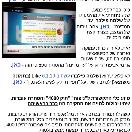
כ"כ, כבר לפני כמעט
שנה
ניתחתי
את מהימנותו
של
שלמה פילבר
"עד
כאן
המדינה" -
, אחרי ניתוח
של המצב, בצורה קצת
הומוריסטית.
זאת, לאור היכרות עמוקה
וארוכה של הסיטואציה
החמורה הזו, של הישענות
כאן
גורמי אכיפת החוק על "עד מדינה" מהסוג הספציפי הזה -
.
לא פלא, שהוא (
שלמה פילבר
)
עשה ב-6.1.19
Like (בתמונה
כאן
משמאל)
לכתבה שלי, על "תפירת תיק לאיש הלא נכון" -
.
סיוע כלי התקשורת ל"ניפוח" "תיק 4000" והסתרת עובדות,
שהיו יכולות לסיים את החקירה הזו
כבר בראשיתה
:
קשה להתמודד בכתבה אחת מול אלפי הידיעות, הודעות, כתבות,
מבזקים, מהדורות חדשות, סקירות ומאמרים בכלי התקשורת,
שהתפרסמו ב-3 השנים האחרונות, סביב מה שמכונה "תיק 4000",
לכן אתרכז כאן רק בכמה דוגמאות ממש בולטות: