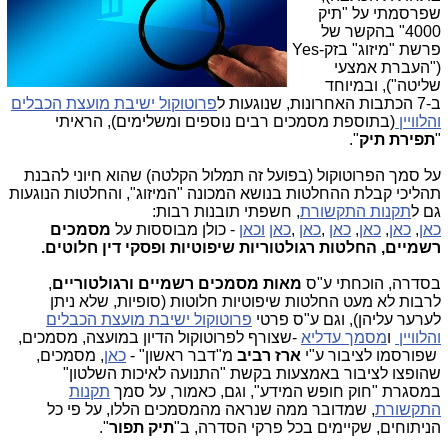
שפרסמתי על "תיק
4000" בהקשר של
פרשת "מיזוג" בזק
-
Yes
("העברת אמצעי
שליטה"), ובמיוחד
ב-
7
הכתבות האחרונות, שנוגעות ל
פרוטוקול ישיבת מועצת הכבלים
והלוויין
(בתוספת מסמכים רבים נוספים ומשלימים), הראיתי
"
תפירת תיק
".
על סמך הפרוטוקול (בפועל זה תמלול הקלטה) שהוא חיוני להבנת
תהליכי קבלת ההחלטות בנושא המכונה "המיזוג", והחלטות הנוגעות
גם ל
תקנות התקשורת
, חשפתי תובנות רבות:
כאן
,
כאן
,
כאן
,
כאן
,
כאן
,
כאן
וכאן
-
כולן מבוססות על
מסמכים
רשמיים, החלטות רגולטוריות שיפוטיות ופסקי דין חלוטים.
בסדרה, הוכחתי ע"ס
מאות מסמכים רשמיים ורגולטוריים
,
לרבות לא מעט החלטות שיפוטיות חלוטות (סופיות, שלא ניתן
לערער עליהן), וגם ע"ס פרטי
פרוטוקול ישיבת מועצת הכבלים
והלוויין
ו
מסמך עדליא
-
שצורף לפרוטוקול הדיון במועצה, מסמכים,
שפורסמו לציבור
ע"י
ארז רביב
מ"דבר ראשון" -
כאן
, מסמכים,
שהופצו לציבור באמצעות בקשת "התנועה לאיכות השלטון"
במסגרת "חוק חופש המידע", וגם, כאמור, על סמך
תקנות
התקשורת
, שמדובר ממה שנראה מהמסמכים הללו, על פי כל
הניתוחים, שקיימים בכל פרקי הסדרה, ב"
תיק תפור
".