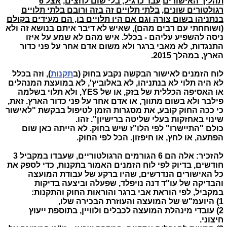
תהליך האישורים
עבד כרגיל, בלי שום לחצים
,
אצל 6
רגולטורים שונים,
בלתי תלויים זה בזה ורובם בלתי תלויים
בנתניהו בשום צורה וגם אם היו תלויים בו, הם מעידים בקולם
(ושוחחתי עם רבים מהם), שאיש לא דיבר איתם בנושא זה ולא
ניסה להשפיע עליהם - בכלל. איש מהם לא שמע על איזו
התנגדות, לא מאבי ברגר ולא משום אדם אחר על פני כדור
הארץ, במהלך 2015.
לוח הזמנים לאישור הבקשה נקבע בחוק (ב
תקנות
), וזה בכלל
לא היה תלוי לא בנתניהו, לא באלוביץ', לא במועצת המנהלים
או האסיפה הכללית של בזק, או של YES, ולא תלוי בשלמה
פילבר ולא בשום מתווך, או אדם אחר על פני כדור הארץ. זאת,
כי ככה החוק קובע, את מסגרות הזמן לטיפול בבקשת "לאישור
שינוי באחזקות בעלי שליטה ברישיון". זהו.
כולם "התיישרו" לפי הלו"ז שיש בחוק. לא הייתה כאן שום
הפתעה, או לחץ, או חיפזון. הכל לפי החוק.
להזכיר: אלה הם 6 הגורמים הרגולטוריים, שעבדו במקביל 3
חודשים, בדיוק לפי לוח הזמנים האמור בתקנות, כדי לספק את
כל האישורים הנדרשים, שהיו ברקע של עבודת המועצה
והבדיקה של עו"ד דנה נויפלד, שפעלה וביצעה בדיקות
במקביל, לפי הוראת אבי ברגר והוראות החוק והתקנות:
1) היועמ"ש של המועצה והעוזרת הבכירה שלו,
2) עובדי מינהלת המועצה לכבלים ולוויין, בתוספת ייעוץ
חיצוני.