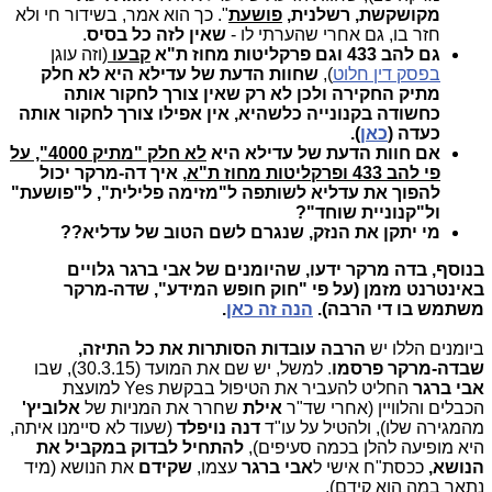
מקושקשת, רשלנית,
פושעת
". כך הוא אמר, בשידור חי ולא
חזר בו, גם אחרי שהערתי לו -
שאין לזה כל בסיס
.
גם להב 433 וגם פרקליטות מחוז ת"א
קבעו
(וזה עוגן
בפסק דין חלוט
),
שחוות הדעת של עדילא
היא
לא חלק
מתיק החקירה ולכן לא רק שאין צורך לחקור אותה
כחשודה בקנונייה כלשהיא, אין אפילו צורך לחקור אותה
כעדה (
כאן
).
אם חוות הדעת של עדילא היא
לא חלק "מתיק 4000", על
פי להב 433 ופרקליטות מחוז ת"א
, איך דה-מרקר יכול
להפוך את עדליא לשותפה ל"מזימה פלילית", ל"פושעת"
ול"קנוניית שוחד"?
מי יתקן את הנזק, שנגרם לשם הטוב של עדליא??
בנוסף, בדה מרקר ידעו, שהיומנים של אבי ברגר גלויים
באינטרנט מזמן (על פי "חוק חופש המידע", שדה-מרקר
משתמש בו די הרבה).
הנה זה כאן
.
ביומנים הללו יש
הרבה עובדות הסותרות את כל התיזה,
שבדה-מרקר פרסמו
. למשל, יש שם את המועד (30.3.15), שבו
אבי ברגר
החליט להעביר את הטיפול בבקשת Yes למועצת
הכבלים והלוויין (אחרי שד"ר
אילת
שחרר את המניות של
אלוביץ'
מהמגירה שלו), ולהטיל על עו"ד
דנה נויפלד
(שעוד לא סיימנו איתה,
היא מופיעה להלן בכמה סעיפים),
להתחיל לבדוק במקביל את
הנושא,
ככסת"ח אישי ל
אבי ברגר
עצמו,
שקידם
את הנושא (מיד
נתאר במה הוא קידם).