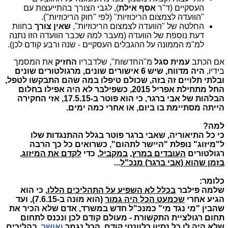
העסקיים (ד"ר
אסף אילת
), לגבי הצורך בהתייעצות עם
"הוועדה לצמצום הריכוזיות" (לפי "חוק הריכוזיות").
החלטה של "הוועדה לצמצום הריכוזיות",
שאין צורך
בחוות
דעת נוספת של הוועדה (מעבר למה שכבר הוועדה הזו נתנה
למ"מ הממונה על ההגבלים העסקיים - שנה ורבע קודם לכן).
אם הכתב
עמית סגל
מ"החדשות", שלדבריו
החזיק
את המסמך
בידיו,
היה מדווח, שיש 6 אישורים שונים, מרגולטורים שונים
ובלתי תלויים זה בזה, שכולם טיפלו במה שהם התבקשו לטפל,
החל מתחילת אפריל 2015, כשפילבר לא היה אפילו בחלום
הבלהות של אבי ברגר, כי הוא פוטר ב-17.5.15, אזי החקירה
הייתה מסתיימת בו ביום, או אחרי כמה ימים.
למה?
כי כל התיאוריה, שאבי ברגר פוטר בגלל ההתנגדות שלו
ל"מיזוג" נופלת "היישר לתהום", כשרואים כל כך הרבה
רגולטורים
העובדים במרץ
,
במקביל
, כדי
לקדם את המיזוג
,
בזמן שהוא (אבי ברגר) מנכ"ל
...
כלומר:
שלמה פילבר
בכלל לא השפיע על התהליכים הללו
, כי הוא
הגיע אחרי
שכמעט הכל היה גמור
(הוא מונה ב-7.6.15), ועד
שהבין "מי נגד מי" כמנכ"ל חדש במשרד, אדם שלא הכיר את
תחום רגולציית התקשורת - מעולם קודם לכן ונכנס לתחום
שלא היה לו כל נסיון רלוונטי קודם, הכל נגמר
ואושר
,
בהליכים,