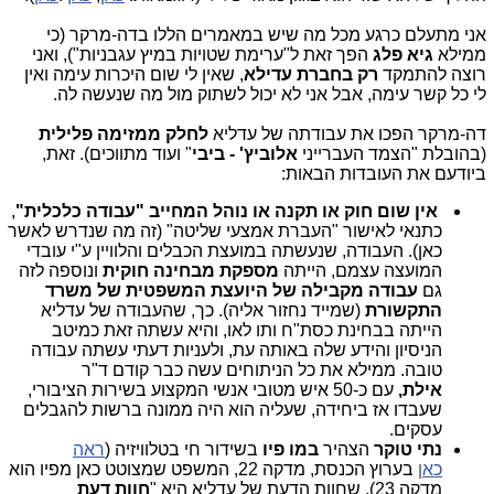
אני מתעלם כרגע מכל מה שיש במאמרים הללו בדה-מרקר (כי
ממילא
גיא פלג
הפך זאת ל"ערימת שטויות במיץ עגבניות"), ואני
רוצה להתמקד
רק בחברת עדילא
, שאין לי שום היכרות עימה ואין
לי כל קשר עימה, אבל אני לא יכול לשתוק מול מה שנעשה לה.
דה-מרקר הפכו את עבודתה של עדליא
לחלק ממזימה פלילית
(בהובלת "הצמד העברייני
אלוביץ' - ביבי
" ועוד מתווכים). זאת,
ביודעם את העובדות הבאות:
אין שום חוק או תקנה או נוהל המחייב "עבודה כלכלית"
,
כתנאי לאישור "העברת אמצעי שליטה" (זה מה שנדרש לאשר
כאן). העבודה, שנעשתה במועצת הכבלים והלוויין ע"י עובדי
המועצה עצמם, הייתה
מספקת מבחינה חוקית
ונוספה לזה
גם
עבודה מקבילה של היועצת המשפטית של משרד
התקשורת
(שמייד נחזור אליה). כך, שהעבודה של עדליא
הייתה בבחינת כסת"ח ותו לאו, והיא עשתה זאת כמיטב
הניסיון והידע שלה באותה עת, ולעניות דעתי עשתה עבודה
טובה. ממילא את כל הניתוחים עשה כבר קודם ד"ר
אילת,
עם כ-50 איש מטובי אנשי המקצוע בשירות הציבורי,
שעבדו אז ביחידה, שעליה הוא היה ממונה ברשות להגבלים
עסקים.
נתי טוקר
הצהיר
במו פיו
בשידור חי בטלוויזיה (
ראה
כאן
בערוץ הכנסת, מדקה 22, המשפט שמצוטט כאן מפיו הוא
מדקה 23), שחוות הדעת של עדליא היא "
חוות דעת