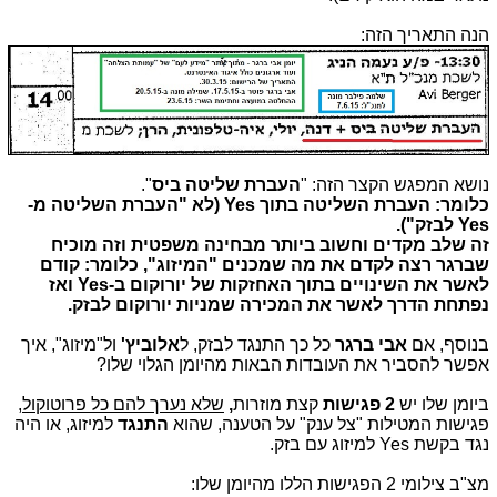
הנה התאריך הזה:
נושא המפגש הקצר הזה: "
העברת שליטה ביס
".
כלומר: העברת השליטה בתוך Yes
(לא "העברת השליטה מ-
Yes לבזק").
זה שלב מקדים וחשוב ביותר מבחינה משפטית וזה מוכיח
שברגר רצה לקדם את מה שמכנים "המיזוג", כלומר: קודם
לאשר את השינויים בתוך האחזקות של יורוקום ב-
Yes
ואז
נפתחת הדרך לאשר את המכירה שמניות יורוקום לבזק.
בנוסף, אם
אבי ברגר
כל כך התנגד לבזק, ל
אלוביץ'
ול"מיזוג", איך
אפשר להסביר את העובדות הבאות מהיומן הגלוי שלו?
ביומן שלו יש
2 פגישות
קצת מוזרות
,
שלא נערך להם כל פרוטוקול
,
פגישות המטילות "צל ענק" על הטענה, שהוא
התנגד
למיזוג, או היה
נגד בקשת Yes למיזוג עם בזק.
מצ"ב צילומי 2 הפגישות הללו מהיומן שלו: