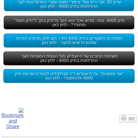
ערוץ 20: אבי וייס ואלי ציפורי חשפו שקרי הפרקליטות לגבי
ההדלפות בתיק 4000 - לחץ כאן
תיק 4000: מתי, מדוע ואיך הוא הפך מ"תיק בזק" ל"תיק תפור"
ומחורר? - לחץ כאן
הספינים והשקרים בתיק 4000 חזרו. הם חלק מניסיון הפיכה
שלטונית שיש לחקור - לחץ כאן
חשיפת הכזבים של היועמ"ש מול האמת המוכחת לגבי
ההדלפות בתיק 4000 - לחץ כאן
"אני מאשים": על היועמ"ש ד"ר מנדלבליט לבטל היום את תיק
4000 ולהתפטר! - לחץ כאן