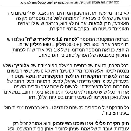
לא ברור מי עשה את החשבון המדהים הזה, אבל יש לי משום מה
הרגשה, שאולי ביצע זאת "המומחה לשליפת מספרים מקצה
האצבע",
הרן לבאות
. אם זה לא הוא, כנראה שיש לו "אחים
תאומים" לשיטה הזו, בקרב גורמי החקירה.
בגרסה המוקטנת המספר "
לפחות 1.8 מיליארד ש"ח
" נעלם ויש
בו מספר אחר: 680 מיליון + 300 מיליון =
980 מיליון ש"ח.
ה חצי
. כנראה המספר המדומיין של 1.8 מיליארד ש"ח לפחות,
התכווץ במכבסה של הפרקליטות, בין הגרסאות.
בכל מקרה, תנועה של כספים במעלה הפירמידה של
אלוביץ'
(שלא
נכנסה לכיסו, אלא הלכה מיד לנושים) היא לא נושא, ששייך
בשום
צורה למשרד התקשורת או לשר התקשורת.
זה נושא שמסור
בלעדית, על פי חוקי מדינת ישראל, לבעלי המניות ובעלי החוב של
החברות בכל ה"פירמידה" ולרשות לניירות ערך (ולבית משפט
אזרחי, ככל שיש טענות למי מבעלי המניות או בעלי החוב, בנושאים
הללו, ואכן התקיימו לא מעט דיונים בסוגיות הללו).
זהו
.
כל הדבקה של מספרים כלשהם ל
נתניהו
- היא בבחינת "זריית חול
בעיני הציבור".
תיק חקירה פלילי אינו פוסט בפייסבוק
והוא אמור להכיל
רק
עובדות
, עובדות של אמת שניתן להוכיח אותן בבית המשפט, ולא