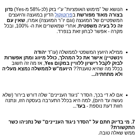
הנושא של "מימוש האופציות" ע"י בזק (לכ-58% מ-Yes)
נדון
בצורה מאוד מפורשת
ב
פרוטוקול
הדיון במועצה והיועצים
המשפטיים של המועצה (וגם יו"ר המועצה) אמרו,
שאין עם
זה כל בעיה משפטית
, אחרי שמאשרים את ה- 100%, ובכל
מקרה - אפשר לבחון זאת בנפרד.
ממילא היועץ המשפטי לממשלה (עו"ד
יהודה
וינשטיין
)
אישר את כל המהלך, כולל מיזוג ומתן אפשרות
לבזק לקבל רישיון ללוויין במקום Yes
, אז מה זה חשוב
בכלל מה שהיא טוענת??
היועמ"ש לממשלה נמצא מעליה
ולא מתחתיה...
אם לא די בכך, הסדר "ניגוד העניינים" שלה דורש בירור (שלא
נעשה עד היום), למה היא בכלל התערבה בעסקה הזו, ונתנה
חוות דעת נוספת -
בעד
...
7. מי בדיוק חתם על "הסדר ניגוד העניינים" של נתניהו כשר
התקשורת?
ממש שאלה טובה.