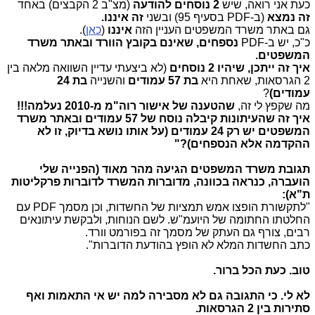
כעת אני רואה, שיש
2 נוסחים להודעה
(מצ"ב 2 הקבצים) באחד
זה נמצא
(ב-
PDF
בסעיף 95) ובשני
זה איננו.
גם באתר משרד המשפטים העניין הזה
איננו
(
כאן
).
כ"כ, יש ב-
PDF
נספחים, שאינם בקובץ הוורד ובאתר משרד
המשפטים.
איך זה ייתכן, שיהיו 2 נוסחים
(לא ביצעתי עדיין השוואה מלאה בין
2 הגרסאות, שאחת היא
בת 57 עמודים
והשנייה
בת 24
עמודים)
?
מה שקפץ לי זה,
שהטענה של אישור רוה"מ מ-2010 נעלמה!!!
איך זה שהעיתונות קיבלה נוסח של 57 עמודים ובאתר משרד
המשפטים יש רק 24 עמודים (על אותו נושא בדיוק, זו לא
ההקדמה אלא הנספחים)?"
תגובת משרד המשפטים הגיעה מהר מאוד (הפנייה שלי
הועברה, כנראה בכוונה, מדוברות המשרד לדוברות פרקליטות
ת"א):
"לתקשורת הופצו אמש תמציות של החשדות, וכן מסמך
PDF
עם
החלטתו החתומה של היועמ"ש. לשם הנוחות, ולבקשת עיתונאים
רבים, צורף גם העתק של מסמך זה בפורמט וורד.
כתב החשדות המלא לא הופץ בהודעת הדוברות".
טוב.
כעת הכל ברור.
לא לי. כי התגובה גם לא מסבירה
למה יש אי התאמות ואף
סתירות בין 2 הגרסאות.