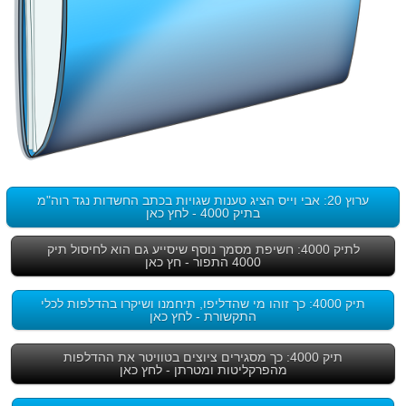
ערוץ 20: אבי וייס הציג טענות שגויות בכתב החשדות נגד רוה"מ
בתיק 4000 - לחץ כאן
לתיק 4000: חשיפת מסמך נוסף שיסייע גם הוא לחיסול תיק
4000 התפור - חץ כאן
תיק 4000: כך זוהו מי שהדליפו, תיחמנו ושיקרו בהדלפות לכלי
התקשורת - לחץ כאן
תיק 4000: כך מסגירים ציוצים בטוויטר את ההדלפות
מהפרקליטות ומטרתן - לחץ כאן