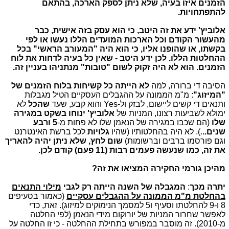
הזמנים איזו בעיה, שלא ניתן לספק הארכה, בהתאם
להתפתחויות.
אלוביץ' ידע את זה היטב, כי הוא עסק בזה אישית, כבר
מהעשור הקודם וכל הארכות המועדים הללו נעשו או לפי
בקשתו, או שהופנו אליו, כי הוא היה "המעורב הראשי" בכל
ההחלטות הללו. לכן ידע היטב - שאין כל בעיה לדחות את לוח
הזמנים. הוא לא היה זקוק לשום "טובות" מנתניהו בעניין זה.
הסיבה די ברורה, למה
לא הייתה כל קשיחות בלוח הזמנים של
"המיזוג"
: מ"מ הממונה על ההגבלים העסקיים הטיל מגבלות
ותנאים די קשים ליישום, לבזק ול-Yes והוא קבע, שעד
שהכל
לא
ימולא לשביעות רצונו, המניות של
אלוביץ' ינוחו בשקט במגירה
שלו
(הם שכבו במגירה של הנאמן שלו לא פחות מ-
5 ורבע
שנים..
.). לא היה בהחלטותיו (שהיו
גלויות
לכל ברשת האינטרנט
וגם פורסמו ברבים וברשומות)
שום לחץ, שלא ניתן יהיה להאריך
את זה, כמו שנעשה פעמים רבות (11 פעם) קודם לכן.
מהיכן גורמי החקירה המציאו את זה?
יתרה מכך
:
המגבלה של השנה הייתה רק לגבי
מילוי התנאים
בהחלטת מ"מ הממונה על ההגבלים עסקיים
(כאמור בסעיפים
8 ו-9 להחלטתו וסעיף ו5 למסמך הנימוקים למיזוג). זאת, כדי
לאפשר שחרור המניות של יורוקום מידי הנאמן (לפי החלטה
מ-2010). זה מוסבר במפורש בתחילת ההחלטה - כי זו החלטה על