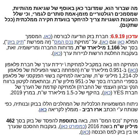
מה שברור הוא, שמדובר כאן באוסף של שגיאות מהותיות,
שמסמכים רגולטוריים מזמן-אמת סותרים לגמרי, וכי שלל
הטענות השגויות צריך להיחקר בוועדת חקירה ממלכתית (ככל
שתקום).
עדכון 6.9.19
: חברת בזק הודיעה לבורסה (
כאן
, המסמך
המלא
כאן
וגם
כאן
), על "מחיקת
נכס המס
" (זה מפרשת "
תיק בזק
"),
בסך של
1.166 מיליארד ש"ח,
מדוחות החברה ומרישומיה. זאת,
בעקבות החלטת הרשות לניירות ערך (
כאן
).
המחיקה הזו באה במקביל למחיקת \ ירידת ערך של חברת פלאפון
(
כאן
) ב-0.951 מיליארד ש"ח (הפחתה בשווי הפעילות של פלאפון
לכ-1,214 מיליוני ש"ח, שהביאה למחיקה בשווי הפנקסני של פלאפון
בספרי החברה בסך של כ-951 מיליון ש"ח, ובהתאמה לקיטון ברווח
הנקי ובהון העצמי של החברה) ולמחיקה קודמת של הערך של
חברת YES (
כאן
), בהיקף של כ-1.5 מיליארד ש"ח, במרץ 2019.
ניתוח המשמעויות הכלכליות של המהלכים הללו בבזק ובנותיה, כפי
שנותח ע"י הכתב
ארז רביב
- מומלץ לקריאה
כאן
.
מחיקת "נכס המס" הזה, באה
בתוספת
להפסד של בזק בסך
462
מיליון ש"ח
בשנת 2016 (
כמפורט כאן
), בעקבות ההסכם שנערך
אז בין בזק למס הכנסה (
כאן
),