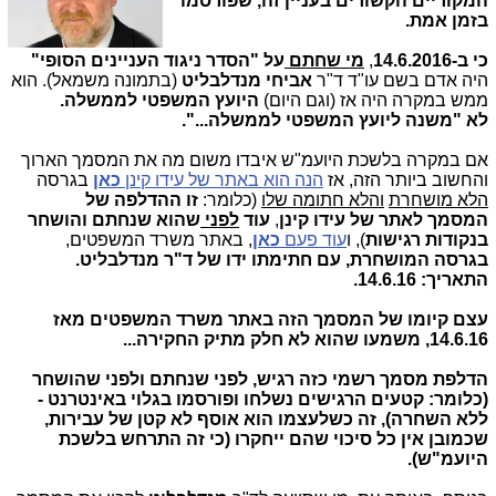
המקוריים הקשורים בעניין זה, שפורסמו
בזמן אמת.
כי ב-14.6.2016
,
מי
שחתם
על
"הסדר ניגוד העניינים הסופי"
היה אדם בשם עו"ד ד"ר
אביחי מנדלבליט
(בתמונה משמאל). הוא
ממש במקרה היה אז (וגם היום)
היועץ המשפטי לממשלה.
לא "משנה ליועץ המשפטי לממשלה...".
אם במקרה בלשכת היועמ"ש איבדו משום מה את המסמך הארוך
והחשוב ביותר הזה, אז
הנה הוא באתר של עידו קינן
כאן
בגרסה
הלא מושחרת
והלא חתומה שלו
(כלומר:
זו ההדלפה של
המסמך
לאתר של עידו קינן
,
עוד
לפני
שהוא שנחתם והושחר
בנקודות רגישות
), ו
עוד פעם
כאן
, באתר משרד המשפטים,
בגרסה המושחרת, עם חתימתו ידו
של ד"ר מנדלבליט.
התאריך: 14.6.16.
עצם קיומו של המסמך הזה באתר משרד המשפטים מאז
14.6.16, משמעו שהוא לא חלק מתיק החקירה...
הדלפת מסמך רשמי כזה רגיש, לפני שנחתם ולפני שהושחר
(כלומר: קטעים הרגישים נשלחו ופורסמו בגלוי באינטרנט -
ללא השחרה), זה כשלעצמו הוא אוסף לא קטן של עבירות,
שכמובן אין כל סיכוי שהם ייחקרו (כי זה התרחש בלשכת
היועמ"ש).