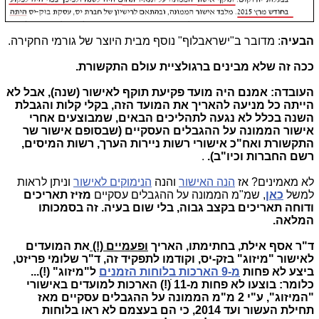
הבעיה
: מדובר ב"ישראבלוף" נוסף מבית היוצר של גורמי החקירה.
ככה זה שלא מבינים ברגולציית עולם התקשורת.
העובדה:
אמנם היה מועד פקיעת תוקף לאישור (שנה), אבל לא
הייתה כל מניעה להאריך את המועד הזה, בקלי קלות והגבלת
השנה בכלל לא נגעה לתהליכים הבאים, שמבוצעים אחרי
אישור הממונה על ההגבלים העסקיים (שבסופם אישור שר
התקשורת ואח"כ אישורי רשות ניירות הערך, רשות המיסים,
רשם החברות וכיו"ב).
.
לא מאמינים? אז
הנה האישור
והנה
הנימוקים לאישור
וניתן לראות
למשל
כאן
, שמ"מ הממונה על ההגבלים עסקיים
מזיז תאריכים
ודוחה תאריכים בקצב גבוה, בלי שום בעיה. זה בסמכותו
המלאה.
ד"ר אסף אילת, בחתימתו, האריך
ופעמיים (!)
את המועדים
לאישור "מיזוג" בזק-יס, וקודמו לתפקיד זה, ד"ר שלומי פריזט,
ביצע לא פחות
מ-9 הארכות בלוחות הזמנים
ל"מיזוג" (!)...
כלומר: בוצעו לא פחות מ-11 ׁׁ(!) הארכות למועדים באישורי
"המיזוג", ע"י 2 מ"מ הממונה על ההגבלים עסקיים מאז
תחילת העשור ועד 2014, כי הם בעצמם לא ראו בלוחות