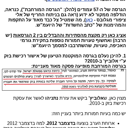
הגרסה של ה-57 עמודים (להלן: "הגרסה המורחבת"), כנראה,
הודלפה ממקור לא ידוע (ראה גם בניתוח החריף של אלי
ציפורי מגלובס -
כאן
), מה שמטיל צל כבד מאוד על התקפות
והמהימנות של "כתב החשדות" של היועמ"ש.
אציג כאן רק מקצת מהסתירות וההבדלים בין 2 הגרסאות
(יש
הרבה) ואחשוף טעויות חמורות נוספות בחקירת גורמי
האכיפה, טעויות, שהשתרבבו למסמך היועמ"ש:
1. להיכן נעלם בגרסה המוקטנת הטיעון של אישור רכישת בזק
ע"י אלוביץ' ב-2010?
בגרסה המורחבת מופיעה פסקה מאוד מעניינת:
מצוין כאן, ש
אלוביץ'
ביקש את עזרת
נתניהו
לאשר את עסקת
רכישת בזק ב-2010.
יש כמה בעיות חמורות ביותר בעניין הזה:
ארוחת הערב בוצעה
בדצמבר 2012.
למה בדצמבר 2012