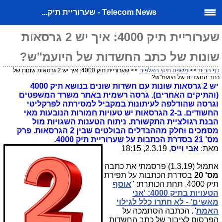
Telecom News - שערוריית תיק...
שערוריית תיק 4000: איך יש 2 גרסאות
שונות של כתב החשדות של היועמ"ש?
דף הבית
>>
משפט תיקי האלפים
>> שערוריית תיק 4000: איך יש 2 גרסאות שונות של
כתב החשדות של היועמ"ש?
יש 2 גרסאות שונות עם חשדות שונים בנושא תיק 4000
(והתיקים האחרים). גרסה רשמית באתר משרד המשפטים
וגרסה שהודלפה לעיתונות במקביל למסירתה לפרקליטי
החשודים. ב-2 הגרסאות יש טעויות חמורות הנובעות מאי
הבנת רגולציית התקשורת. ניתוח הטענות השגויות מול
מסמכים וחלק מההבדלים הבולטים שבין 2 הגרסאות. פרק
מס' 21 בסדרת הכתבות על שערוריית תיק 4000.
מאת:
אבי וייס
, 2.3.19, 18:15
אתמול (1.3.19) פרסמתי את כתבה
מס' 20
בסדרת הכתבות על תפירת
תיק 4000, תחת הכותרת: "
אוסף
הטעויות בתיק 4000: 'אני
מאשים' - לא חתרו כלל לגילוי
האמת
". הכתבה הסתמכה על
הפרסום לציבור של כתב החשדות