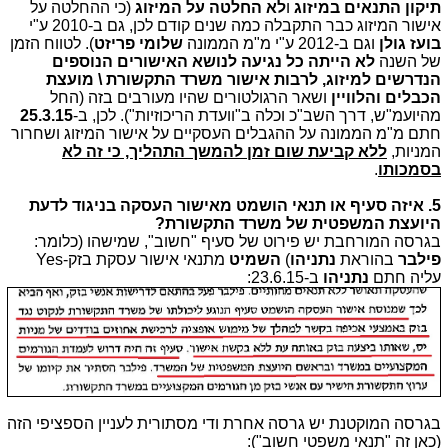
תיקון התנאים במיזוג
ו
לא החלטה על המיזוג
(כי ההחלטה על
אישור המיזוג כבר התקבלה כמה שנים קודם לכן, גם ב-2010 ע"י
בועז גולן
וגם ב-2012 ע"י מ"מ הממונה
שלומי פריזט
). לטווח הזמן
של השנה
לא הייתה כל נגיעה לנושא האישורים הנוספים
הנדרשים למיזוג, לרבות אישור משרד התקשורת \ מועצת
הכבלים והלוויין
ושאר הרגולטורים שהיו מעורבים בזה (החל
מהיועמ"ש, דרך השב"כ וכלה ב"וועדת הריכוזיות"). לכן, ב-
25.3.15
חתם מ"מ הממונה על ההגבלים העסקיים על אישור המיזוג ושחרור
המניות,
ללא קביעת שום זמן להמשך התהליך, כי זה לא
בסמכותו
.
5. איזה סעיף או תנאי הושמט מאישור העסקה בניגוד לדעת
היועצת המשפטית של משרד התקשורת?
בגרסה המורחבת יש פירוט של סעיף "חשוב", שמישהו (כלומר:
פילבר
בהוראת
נתניהו
)
השמיט
מתנאי אישור עסקת בזק-Yes
עליה חתם
נתניהו
ב-23.6.15:
בגרסה המוקטנת יש גרסה אחרת ודי מסתורית לעניין הספציפי הזה
(כאן זה "תנאי משפטי חשוב"):