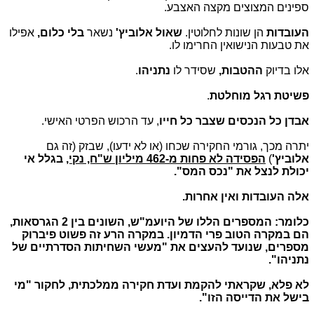
ספינים המצוצים מקצה האצבע.
העובדות
הן שונות לחלוטין.
שאול אלוביץ'
נשאר
בלי כלום,
אפילו
את טבעות הנישואין החרימו לו.
אלו בדיוק
ההטבות,
שסידר לו
נתניהו
.
פשיטת רגל מוחלטת
.
אבדן כל הנכסים שצבר כל חייו
, עד הרכוש הפרטי האישי.
יתרה מכך, גורמי החקירה שכחו (או לא ידעו), שבזק (זה גם
אלוביץ'
)
הפסידה לא פחות מ-462 מיליון ש"ח, נקי,
בגלל אי
יכולת לנצל את "נכס המס".
אלה העובדות ואין אחרות.
כלומר: המספרים הללו של היועמ"ש, השונים בין 2 הגרסאות,
הם במקרה הטוב פרי הדמיון. במקרה הרע זה פשוט פיברוק
מספרים, שנועד להעצים את "מעשי השחיתות הסדרתיים של
נתניהו".
לא פלא, שקראתי להקמת ועדת חקירה ממלכתית, לחקור "מי
בישל את הדייסה הזו".