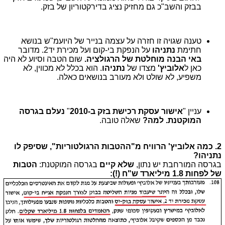
בבזק והשב"כ גם מחזיק נציג בדירקטוריון של בזק.
טענה שגויה זו חזרה על עצמה בנייר של היועמ"ש בנושא
חתימת
נתניהו
על הנפקת בי-קום ועל מכירת יד2. מדובר
באי הבנה מוחלטת של הרגולציה.
שום הטבה וסיוע לא היה
כאן ל
אלוביץ'
מצדו של
נתניהו
. הוא בכלל לא מכווין, לא
משפיע, לא שולט ולא מעורב בנושאים כאלה.
עניין "
אישור עסקת רכישת בזק ב-2010
"
נעלם בגרסה
המוקטנת. למה?
שאלה טובה.
2. כמה אלוביץ' הרוויח מ"ההטבות הרגולטוריות", שסיפק לו
נתניהו?
בגרסה המורחבת יש נתון,
שלא קיים
בגרסה המוקטנת:
הטבות
של לפחות 1.8 מיליארד ש"ח (!):