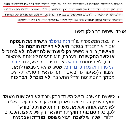
אז כדי שיהיה ברור לקוראינו:
היועצת המשפטית עו"ד
דנה נויפלד
אישרה את העסקה
.
אם היא התנגדה בסתר,
היא לא הייתה חותמת על
האישור
, כי היא כפופה
רק ליועמ"ש לממשלה ולא למנכ"ל
או לשר התקשורת
. בעברה, היא הפגינה לא אחת עצמאות
יתרה, ולא היססה
להתנגש
עם בכירים. למשל, עם
מנכ"ל
המשרד דאז
מרדכי מרדכי
,
שטען שהיא משבשת לו את
העבודה (לא עזר לו...). אם הייתה לה איזו הסתייגות - היכן
מסמך ההסתייגות הזה? התשובה:
לא מוכר לי דבר כזה
.
ליועצת המשפטית של משרד התקשורת
לא היה שום מעמד
חוקי בעניין זה
, כי השר (
ארדן
, זה שיקבל את בקשת Yes)
לא מינה אותה ולא את משרד התקשורת כ"בודק".
לכן, כל הסמכות החוקית
הייתה
אך רק
של מועצת הכבלים
והלוויין, שלה יש
לשכת ייעוץ משפטי נפרדת ועצמאית
.