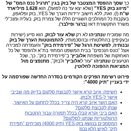
כך
שסך ההפסד המצטבר של בזק בגין "תרגיל נכס המס" של
"מיזוג בזק YES"
(שלא יצא עד כה לפועל), הוא
1.628 מיליארד
ש"ח
(!). זאת, ללא חישוב ירידות הערך של YES, בזק ופלאפון,
בעקבות כל המהלכים השגויים הללו של צמרת בזק, בעליה ומנכ"לי
משרד התקשורת דאז (
ברגר
ו
פילבר
).
מה שמוכיח ש
נתניהו
לא רק
שלא עזר לבזק
, הוא סייע (ישירות
ובעקיפין) בהחלטותיו ובהסכמותיו,
להתמוטטות הערך של בזק
ובנותיה
,
לפשיטת הרגל של "פירמידת בזק"
והעמדתה למכירה
אצל "כונס הנכסים" בבית המשפט המחוזי בת"א ולהפסד של כל
האחזקות של משפחת
אלוביץ'
ב"פירמידת בזק". כך, שכל
הטיעונים ש
נתניהו
"עזר ל
אלוביץ'
ולבזק",
מתנפצים מול
המציאות ההפוכה לחלוטין
.
פירוט רשימת הפרקים הקודמים בסדרה החדשה שפורסמה על
ידי בעניין "תיק 4000":
חשיפה: איוב קרא אישר לקבוצת סלקום בדיוק מה שביבי
אישר ל-YES ולבזק
.
האם השר איוב קרא היה צריך בכלל לחתום על האישור,
שנתן לקבוצת סלקום?
האם ביבי וקרא קבלו בכלל תמורה עבור ההטבות
הרגולטוריות שנתנו לסלקום?
המסמכים בנושא בזק-YES (תיק 4000) מוכיחים "תפירת
תיק" לאיש הלא נכון!