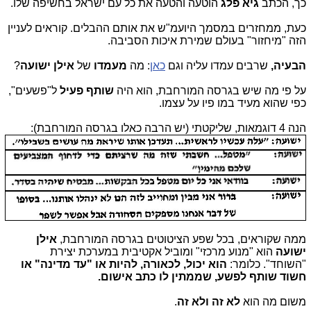
כך, הכתב
גיא פלג
הוטעה והטעה את כל עם ישראל בחשיפה שלו.
כעת, ממחזרים במסמך היועמ"ש את אותם ההבלים. קוראים לעניין
הזה "מיחזור" בעולם שמירת איכות הסביבה.
הבעיה,
שרבים עמדו עליה וגם
כאן
: מה
מעמדו
של
אילן ישועה
?
על פי מה שיש בגרסה המורחבת, הוא היה
שותף פעיל
ל"פשעים",
כפי שהוא מעיד במו פיו על עצמו.
הנה 4 דוגמאות, שליקטתי (יש הרבה כאלו בגרסה המורחבת):
ממה שקוראים, בכל שפע הציטוטים בגרסה המורחבת,
אילן
ישועה
הוא "מנוע מרכזי" ומוביל אקטיבית במערכת יצירת
"השוחד". כלומר:
הוא יכול, לכאורה, להיות או "עד מדינה" או
חשוד שותף לפשע, שממתין לו כתב אישום.
משום מה הוא
לא זה ולא זה
.