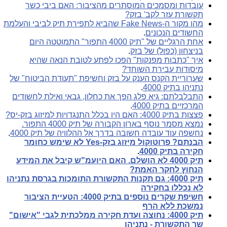
עובדות ומסמכים המוסתרים מהציבור: האם ביבי כשר
תקשורת עזר לקב' בזק?
מהו מקור ה-Fake News שהביא לתפירת תיק לביבי והעלמת
החשודים הנכונים
.
אחת הרגליים של "תיק 4000 התפור" התמוטטה היום
בניצחון (כפול) של בזק
.
איך "כתבות מפנקות" הפכו לפתע לטובת הנאה שהיא
מיסודות עבירת השוחד?
שערוריית הקנס הענק על בזק וחשיפת "תעודת הביטוח" של
נתניהו בתיק 4000
.
התבלבלתם: גיא פלג הפך את כחלון, גבאי ואילת לחשודים
המרכזיים בתיק 4000
.
פצצות בתיק 4000: האם היו בכלל התנגדויות למיזוג בזק-יס?
נמצא מסמר נוסף בארון הקבורה של תיק 4000 התפור.
נחשפה עוד עובדה חשובה בדרך אל ההלוויה של תיק 4000
.
הבנתם? פרוטוקול מיזוג בזק-Yes לא שימש כחומר
חקירה בתיק 4000
.
תיק 4000 לא הושלם. האם היועמ"ש קיבל את המידע
הנחוץ לחקר האמת?
תיק 4000: גם תקנות התקשורת התומכות בגרסת נתניהו
לא נכללו בחקירה
חשיפת שקרים נוספים בתיק 4000: הטעיית הציבור
נמשכת ללא הרף
תיק 4000: נחוצה ועדת חקירה ממלכתית לגבי "אישום"
שר התקשורת - נתניהו