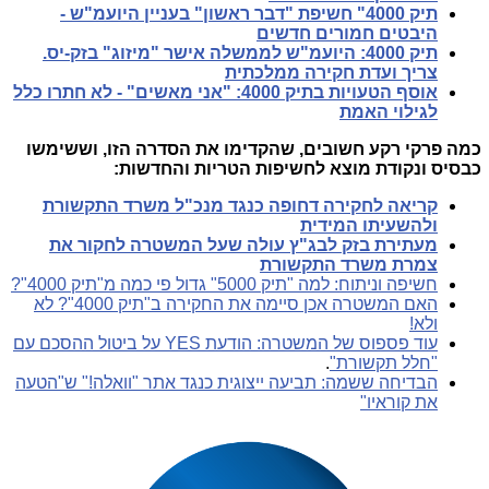
תיק 4000" חשיפת "דבר ראשון" בעניין היועמ"ש -
היבטים חמורים חדשים
תיק 4000: היועמ"ש לממשלה אישר "מיזוג" בזק-יס.
צריך ועדת חקירה ממלכתית
אוסף הטעויות בתיק 4000: "אני מאשים" - לא חתרו כלל
לגילוי האמת
כמה פרקי רקע חשובים, שהקדימו את הסדרה הזו, וששימשו
כבסיס ונקודת מוצא לחשיפות הטריות והחדשות:
קריאה לחקירה דחופה כנגד מנכ"ל משרד התקשורת
ולהשעיתו המידית
מעתירת בזק לבג"ץ עולה שעל המשטרה לחקור את
צמרת משרד התקשורת
חשיפה וניתוח: למה "תיק 5000" גדול פי כמה מ"תיק 4000"?
האם המשטרה אכן סיימה את החקירה ב"תיק 4000"? לא
ולא!
עוד פספוס של המשטרה: הודעת YES על ביטול ההסכם עם
"חלל תקשורת"
.
הבדיחה ששמה: תביעה ייצוגית כנגד אתר "וואלה!" ש"הטעה
את קוראיו"