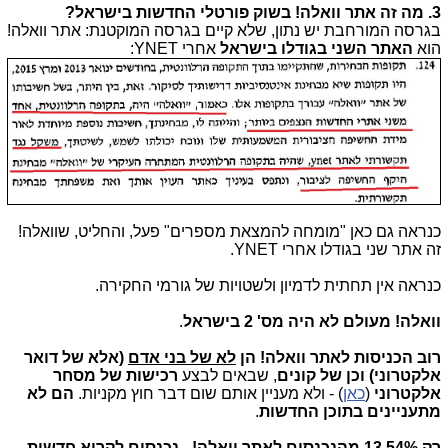
3. מה זה אתר וואלה! בשוק פורטלי החדשות בישראל?
בגרסה המורחבת יש נתון, שלא קיים בגרסה המוקטנת: אתר וואלה!
הוא
האתר השני בגודלו בישראל
אחרי YNET:
כנראה גם כאן "מומחה להמצאת מספרים" פעל, והחליט, שוואלה!
זה אתר שני בגודלו אחרי YNET.
כנראה אין תחתית לדמיון ולשטויות של גורמי החקירה.
וואלה! מעולם לא היה מס' 2 בישראל
.
רוב הכניסות לאתר וואלה! הן
לא של בני אדם
(אלא של דואר
אלקטרוני)
וכן של קונים
, שבאים לבצע
רכישות של מסחר
אלקטרוני
(
כאן
) - ולא מעניין אותם שום דבר חוץ מקניות.
הם לא
מתעניינים בתוכן החדשות
.
רק 13.54% מהנכנסים לאתר וואלה! - נכנסים לקרוא חדשות