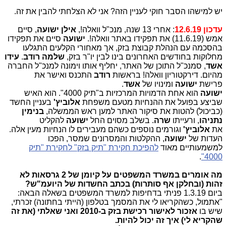
יש למישהו הסבר חוקי לעניין הזה? אני לא הצלחתי להבין את זה.
עדכון 12.6.19
: אחרי 13 שנה, מנכ"ל וואלה!,
אילן ישועה
, סיים
אמש (11.6.19) את תפקידו באתר וואלה!.
ישועה
סיים את תפקידו
בהסכמה עם הנהלת קבוצת בזק, אך מאחורי הקלעים התגלעו
מחלוקות בחודשים האחרונים בינו לבין יו"ר בזק,
שלמה רודב
.
עידו
אשד
, סמנכ"ל התוכן של האתר, יחליף אותו וימונה למנכ"ל החברה
מהיום. דירקטוריון וואלה! בראשות
רודב
התכנס ואישר את
פרישת
ישועה
ומינויו של
אשד
.
ישועה
הוא אחת הדמויות המרכזיות ב"תיק 4000". הוא האיש
שביצע בפועל את ההנחיות מטעם משפחת
אלוביץ'
בעניין החשד
(כביכול) להטות את סיקור האתר למען ראש הממשלה,
בנימין
נתניהו
, ורעייתו
שרה
. בשלב מסוים החל
ישועה
להקליט
את
אלוביץ'
וגורמים נוספים כשהם מעבירים לו הנחיות מעין אלה.
העדות של
ישועה
, ההקלטות והמסרונים שמסר, הפכו
למשמעותיים מאוד
להפיכת חקירת "תיק בזק" לחקירת "תיק
.
4000"
מה אומרים במשרד המשפטים על קיומן של 2 גרסאות לא
זהות (ובחלקן אף סותרות) בכתב החשדות של היועמ"ש?
ביום 1.3.19 פניתי בדחיפות למשרד המשפטים בשאלה הבאה:
"אתמול, כשהקריאו לי את המסמך בטלפון (הייתי בחתונה) זכרתי,
שיש בו
אזכור לאישור רכישת בזק ב-2010 ואני שאלתי (את זה
שהקריא לי) איך זה יכול להיות.