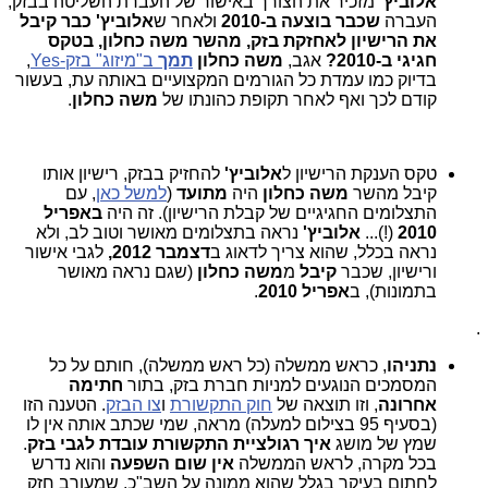
אלוביץ'
מזכיר את הצורך באישור של העברת השליטה בבזק,
העברה
שכבר בוצעה ב-2010
ולאחר ש
אלוביץ' כבר קיבל
את הרישיון לאחזקת בזק, מהשר משה כחלון, בטקס
חגיגי ב-2010?
אגב,
משה כחלון
תמך
ב"מיזוג" בזק-Yes
,
בדיוק כמו עמדת כל הגורמים המקצועיים באותה עת, בעשור
קודם לכך ואף לאחר תקופת כהונתו של
משה כחלון
.
טקס הענקת הרישיון ל
אלוביץ'
להחזיק בבזק, רישיון אותו
קיבל מהשר
משה כחלון
היה
מתועד
(
למשל כאן
, עם
התצלומים החגיגיים של קבלת הרישיון). זה היה
באפריל
2010
(!)...
אלוביץ'
נראה בתצלומים מאושר וטוב לב, ולא
נראה בכלל, שהוא צריך לדאוג ב
דצמבר 2012,
לגבי אישור
ורישיון, שכבר
קיבל
מ
משה כחלון
(שגם נראה מאושר
בתמונות), ב
אפריל 2010
.
.
נתניהו
, כראש ממשלה (כל ראש ממשלה), חותם על כל
המסמכים הנוגעים למניות חברת בזק, בתור
חתימה
אחרונה
, וזו תוצאה של
חוק התקשורת
ו
צו הבזק
. הטענה הזו
(בסעיף 95 בצילום למעלה) מראה, שמי שכתב אותה אין לו
שמץ של מושג
איך רגולציית התקשורת עובדת לגבי בזק
.
בכל מקרה, לראש הממשלה
אין שום השפעה
והוא נדרש
לחתום בעיקר בגלל שהוא ממונה על השב"כ, שמעורב חזק