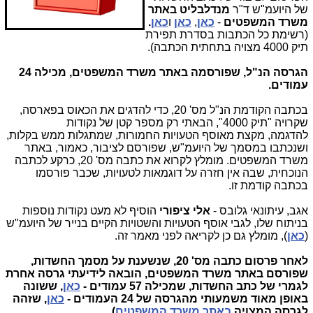
של היועמ"ש ד"ר
מנדלבליט באתר
משרד המשפטים
-
כאן
,
כאן
ו
כאן
.
(רשימת כל הכתבות בסדרת תפירת
תיק 4000 מצויה בתחתית הכתבה).
הגרסה הנ"ל, שפורסמה באתר משרד המשפטים, מכילה 24
עמודים.
בכתבה הקודמת הנ"ל מס' 20, כדי להדגים את הכאוס בפארסה,
שקרויה "תיק 4000", הבאתי רק מספר קטן של נקודות
להדגמה, מקצת מאוסף הטעויות החמורות, שמתגלות ממש בקלות,
ושנכתבו במסמך של היועמ"ש, שפורסם לציבור, כאמור, באתר
משרד המשפטים. מומלץ לקרוא את כתבה מס' 20, כרקע לכתבה
הנוכחית, שבה אין חזרה על דוגמאות לטעויות, שכבר פורסמו
בכתבה קודמת זו.
אגב, עיתונאי גלובס -
אלי ציפורי
הוסיף לא מעט נקודות נוספות
בניתוח שלו, לגבי אוסף הטעויות והשטויות הקיים בנייר של היועמ"ש
(
כאן
), מומלץ גם כן לקריאה לפני מאמר זה.
לאחר פרסום כתבה מס' 20, שנשענת על מסמך החשדות,
שפורסם באתר משרד המשפטים, הובאה לידיעתי גרסה אחרת
לגמרי של כתב החשדות, שמכילה 57 עמודים -
כאן
, ששונה
באופן מאוד משמעותי מהגרסה של 24 העמודים -
כאן
, שזהה
לגרסה המצויה
באתר משרד המשפטים
).