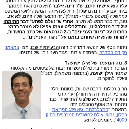
בנוסף, באותה עת, מי שסייעה לד"ר
מנדלבליט
להכין את המסמך
עליו
הוא אישית חתם
, עו"ד
דינה זילבר
(היא כתבה את המסמך
ביחד עם עו"ד
דנה נויפלד
), היא לא הייתה "המשנה ליועץ המשפטי
לממשלה (משפט ציבורי - מנהלי)". זה התואר שלה
היום
,
לא אז
..
טוב, זה כבר ממש לא חשוב,
אחרי ש"נעלם לפתע" דבר
חתימתו
של ד"ר
מנדלבליט, ומנדלבליט עצמו אפילו לא מוזכר ברמז
כחתום
על "ניגוד העניינים" ב-2 הגרסאות של כתב החשדות,
למרות שהוא זה שחתם בזמנו על "ניגוד העניינים"...
ניתוח נוסף של הנושא המדהים הזה ו
הבעייתיות שבו
, מצוי
במאמר
הקודם בסדרה
, בפסקה אודות "ניגוד העניינים" של
נתניהו
.
8. מה המעמד של אילן ישועה?
הגרסה המורחבת כוללת עשרות רבות של ציטוטים מההקלטות,
שמסר
אילן ישועה
, (בת
מונה משמאל), מנכ"ל
וואלה! לחוקרים.
הרוב רכילות והרבה שטויות, בטונות. חלק
מהרכילות הירודה הזו הודלף ע"י גורמי
החקירה לכתב
גיא פלג
מ"החדשות" וכבר
ניתחתי את אוסף ההבלים הזה
במאמר: "
התבלבלתם: גיא פלג הפך את
כחלון, גבאי ואילת לחשודים המרכזיים בתיק
4000
". מוזמנים לקרוא.