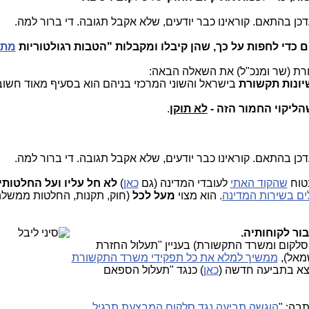
כן בהתאם. קוראינו כבר יודעים, שלא אקבל תגובה. די ברור למה.
מת
בישראל והשוני המרכזי בניהם הוא בסעיף מאוד חשוב
הליקוי החמור הזה -
לא תוקן
.
כן בהתאם. קוראינו כבר יודעים, שלא אקבל תגובה. די ברור למה.
טוח
שהקוד האתי
לעובדי המדינה (גם
כאן
)
לא חל עליו ועל החלטותיו
ים בשירות המדינה
. הוא מצוי
מעל לכל
(חוק, תקנות, החלטות ממשלה
תיה.
לקום ומשרד התקשורת) בעניין "תעלול החזרת
מאל),
ממשיך למלא את כל תפקידי משרד התקשורת
יצא בתביעה חדשה (
כאן
) כנגד "תעלול הספאם
בה: "
הוגשה תביעה נגד סלקום המבצעת תרגיל