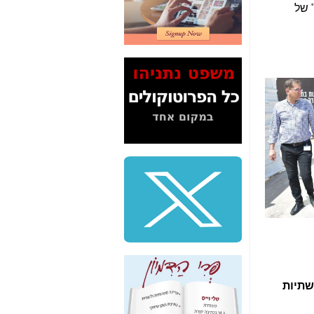
2" על תעלולי השר
 של
משה כחלון -
כאן
המשך חשיפת הבלוף
ששמו "מהפיכת
הסלולר" ואיך מסרסים
את הנתונים לציבור -
כאן
סיכום ביקור בסיליקון
ואלי - למה 3 הגדולות
משקיעות ומפתחות
באותם תחומים -
כאן
שלמה פילבר (עד
לאחרונה מנכ"ל משרד
התקשורת) - עד
מדינה? הצחקתם
אותי! -
כאן
"יש אפליה בחקירה"?
חשיפה: למה השר
משה כחלון לא נחקר
שתיות
עד היום? -
כאן