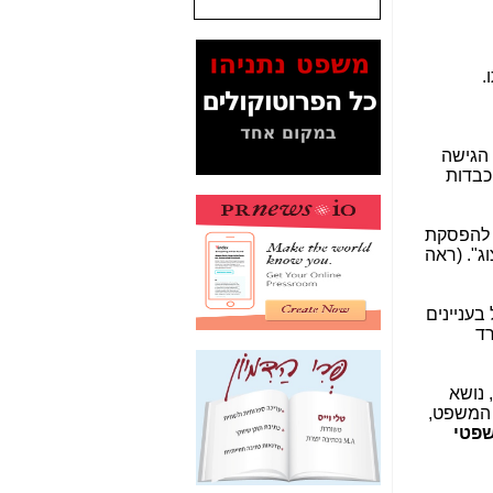
המסמכים בנושא בזק-
Yes (תיק 4000)
מוכיחים "תפירת תיק"
.
לאיש הלא נכון! -
כאן
עובדות ומסמכים
המוסתרים מהציבור:
 הגישה
האם ביבי כשר
ות כבדות
תקשורת עזר לקב'
בזק? -
כאן
א להפסקת
מה מקור ה-Fake
יצוג". (ראה
News שהביא לתפירת
תיק לביבי והעלמת
החשודים הנכונים -
כאן
עניינים
רד
אחת הרגליים של "תיק
4000 התפור"
התמוטטה היום
, נושא
בניצחון (כפול) של בזק
 המשפט,
-
כאן
שפטי
איך כתבות מפנקות
הפכו לפתע לטובת