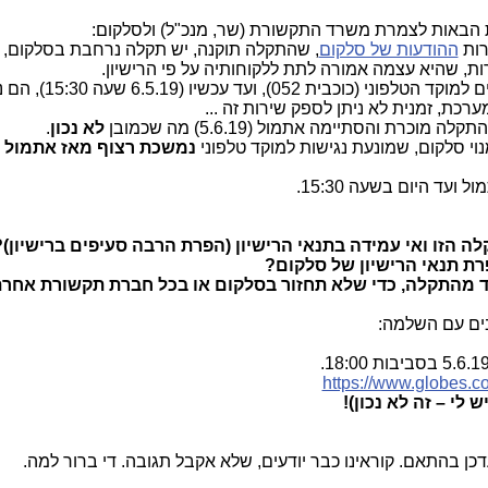
ההודעות של סלקום
, שהתקלה תוקנה, יש תקלה נרחבת בסלקום,
ת, שהיא עצמה אמורה לתת ללקוחותיה על פי הרישיון.
מאתמול (5.6.19), מנויי סלקום, שמתקשרים למוקד הטלפוני (כוכב
כת, זמנית לא ניתן לספק שירות זה ...
ת והסתיימה אתמול (5.6.19) מה שכמובן
לא נכון
.
 סלקום, שמונעת נגישות למוקד טלפוני
נמשכת רצוף מאז אתמול 
עד היום בשעה 15:30.
ה הזו ואי עמידה בתנאי הרישיון (הפרת הרבה סעיפים ברישיון)?
https://www.globes.c
 לי – זה לא נכון)!
כן בהתאם. קוראינו כבר יודעים, שלא אקבל תגובה. די ברור למה.