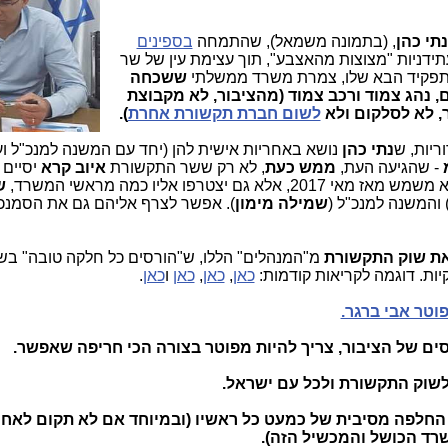
נתי כהן
, (בתמונה משמאל), שהתמחה
בספינים
תידניות "מצוצות מהאצבע", תוך עצימת עין של שר
קיד הבא שלו, צמרת משרד ממשלתי
ששכחה
, נהג צמוד ורכב צמוד (מהציבור, לא מקבוצת
ר, לא לסלקום ולא
לשום חברת תקשורת אחרת
).
ריות, ש
נתי כהן
נושא באחריות אישית להן (יחד עם המשנה למנכ"ל וע
-
שהגיעה העת,
ממש כעת
, לא רק ששר התקשורת
איוב קרא
יסיים
יצטרפו אליו כמה מראשי המשרד,
ש
 והמשנה למנכ"ל (
שמילה מימון
). אפשר לצרף אליהם גם את הסמנכ"
את שוק התקשורת
מ"המנהלים" הללו, ש"הורסים כל חלקה טובה" בש
ות. דוגמה לקריאות קודמות:
כאן
,
כאן
,
כאן
ו
כאן
.
טר אבי ברגר.
סים של הציבור, צריך להיות מפוטר בצורה הכי חריפה שאפשר.
 לשוק התקשורת ולכל עם ישראל.
 החלפה מסיבית של כמעט כל ראשיו (ובמיוחד אם לא תקום לאח
רד הכושל והמכשיל הזה).