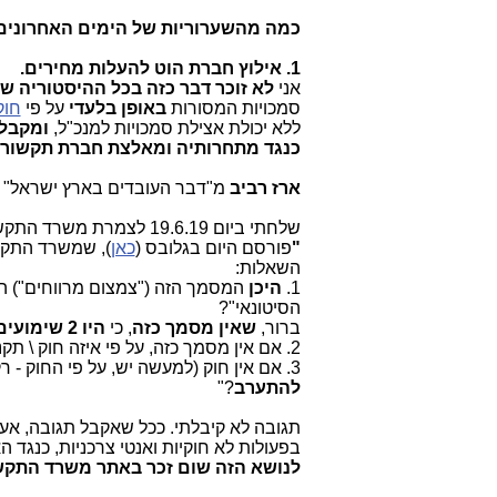
כמה מהשערוריות של הימים האחרונים
1. אילוץ חברת הוט להעלות מחירים.
אני
לא זוכר דבר כזה בכל ההיסטוריה 
סמכויות המסורות
באופן בלעדי
על פי
חוק
ללא יכולת אצילת סמכויות למנכ"ל,
ומקבלת
כנגד מתחרותיה ומאלצת חברת תקשורת 
ארז רביב
מ"דבר העובדים בארץ ישראל" כ
שלחתי ביום 19.6.19 לצמרת משרד התקשורת (שר ומנכ"ל) ולהוט את השאלות הדחופות הבאות:
"
פורסם היום בגלובס (
כאן
), שמשרד התק
השאלות:
1.
היכן
המסמך הזה ("צמצום מרווחים")
הסיטונאי"?
ברור,
שאין מסמך כזה
, כי
היו 2 שימועים שלא הסתיימו
2. אם אין מסמך כזה, על פי איזה חוק \ תקנה המשרד התערב בנושא ועוד בטענה לא חוקית של "צמצום מרווחים"?
3. אם אין חוק (למעשה יש, על פי החוק - רק לשר בהתייעצות עם שר האוצר מותר להתערב)
להתערב
?"
תגובה לא קיבלתי. ככל שאקבל תגובה, אעד
בפעולות לא חוקיות ואנטי צרכניות, כנגד 
לנושא הזה שום זכר באתר משרד התקש