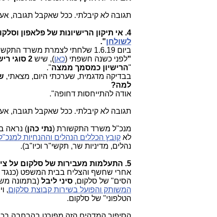
תגובה לא קיבלתי. ככל שאקבל תגובה, אעד
4. אי תיקון הרישיונות של פלאפון וסלקום כדי לחפות על כך, שהן קיבלו ומקבלות "הטבות רגולטוריות
לשולחן
".
ביום 1.6.19 שלחתי לצמרת משרד התקשורת (שר ומנכ"ל) את השאלה הבאה:
"
לפני כשנה חשפתי (
כאן
), שיש
2 סוגי רישיונות תקשורת
"
הרישיון כמסמך ממצה
".
בבדיקה מדגמית, שערכתי היום, מצאתי,
ש
למה?
אודה להתייחסות דחופה".
תגובה לא קיבלתי. ככל שאקבל תגובה, אעד
מנכ"ל משרד התקשורת (
נתי כהן
) נראה ב
לא
קובץ הכללים הנהלים וההנחיות למנכ"ל
נהלים, מדיניות שר, תקשי"ר וכיו"ב).
5. התעלמות מעבירות של סלקום על ציבור לקוחו
אחרי שחשף והצליח בבית המשפט (כנגד ס
הסים" של סלקום,
סיני ליבל
(בתמונה מש
המשותק והפועל בשירות קבוצת סלקום
, ו
הטלפוני" של סלקום.
הסיפור המדהים הזה מפורט בהרחבה בכת