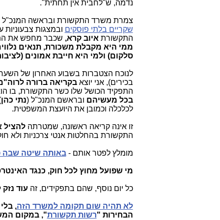
נדמה, ש"לחבית אין תחתית".
צמרת משרד התקשורת ובראשה המנכ"ל
שקריים בלתי פוסקים
ובמצגות צבעוניות ע
התקשורת
איוב קרא,
שכבר מחפש את התפ
ממי היא מקבלת משכורת, תנאים נלווים
סלקום) ולמי היא חייבת אמונים (לציבו
לנוכח הצטברות בשבוע האחרון של השערו
בכירים), אני יוצא
בקריאה ברורה לרוה"מ
התפקיד הכושל שלו כשר התקשורת, בו הוא משמש מאז מאי 2017, אלא גם 
בכל מעשיהם
ובראשם המנכ"ל (
נתי כהן
)
לכלכלה וכמובן את היועצת המשפטית.
זו אינה קריאה ראשונה, שמטרתה
להציל 
התקשורת בהחלטות אנטי צרכניות ולא חוקי
מומלץ לפטר אותם -
באותה שיטה שבה פו
מי שפועל מחוץ לכל חוק, כנגד האינטר
כל יום נוסף, שהם בתפקידים, זה
עוד נזק
לא תהיה שום תקומה למשרד הזה
, בלי
הבחירות "
רשות תקשורת
", במקום המש