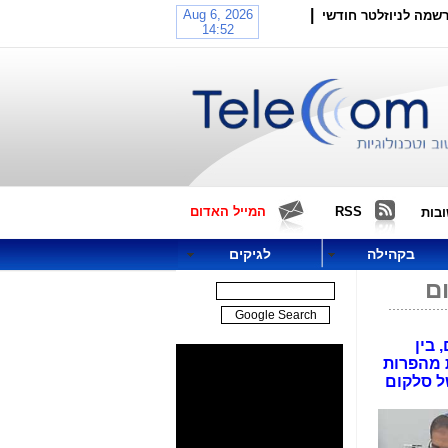
|
שמה לניוזלטר חודשי
RSS
המייל האדום
בות
בקהילה
לגיקים
ם
 בין
 מהפרות
י של סלקום