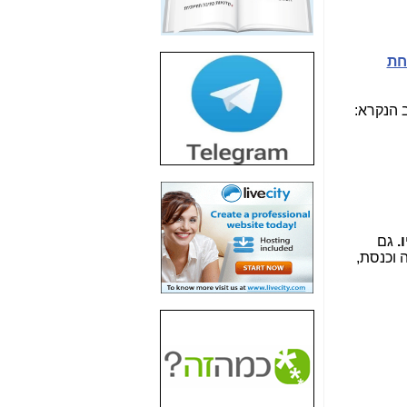
חשיפת חשד לשחיתות
הדומה לזו של "תיק
4000" אך בתחום
הסלולר -
כאן
חת
חשיפת מה שלא
רוצים שתדעו בעניין
 הנקרא:
פריסת אנלימיטד
(בניחוח בלתי נסבל) -
כאן
חשיפה: איוב קרא
אישר לקבוצת סלקום
בדיוק מה שביבי אישר
ל-Yes ולבזק -
כאן
.
גם
 וכנסת,
האם השר איוב קרא
היה צריך בכלל לחתום
על האישור, שנתן
לקבוצת סלקום? -
כאן
האם ביבי וקרא קבלו
בכלל תמורה עבור
ההטבות הרגולטוריות
שנתנו לסלקום? -
כאן