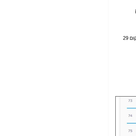
הנאה שהיא מיסודות
עבירת השוחד? -
כאן
שערוריית הקנס הענק
על בזק וחשיפת
"תעודת הביטוח" של
נתניהו בתיק 4000 -
בהשוואה העולמית, ומקום 29
כאן
ערוץ 20: "תיק תפור":
אבי וייס חושף את
מחדלי "תיק 4000" -
כאן
התבלבלתם: גיא פלד
הפך את כחלון, גבאי
ואילת לחשודים
המרכזיים בתיק 4000 -
כאן
פצצות בתיק 4000:
האם היו בכלל
התנגדויות למיזוג
בזק-יס? -
כאן