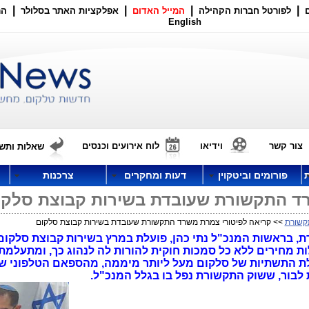
|
|
|
|
לפורטל חברות הקהילה
המייל האדום
אפלקציות האתר בסלולר
הר
English
צור קשר
וידיאו
לוח אירועים וכנסים
שאלות ותשו
פורומים וביטקוין
דעות ומחקרים
צרכנות
רד התקשורת שעובדת בשירות קבוצת סלקו
קשורת
>> קריאה לפיטורי צמרת משרד התקשורת שעובדת בשירות קבוצת סלקום
 בראשות המנכ"ל נתי כהן, פועלת במרץ בשירות קבוצת סלקום,
ת מחירים ללא כל סמכות חוקית להורות לה לנהוג כך, ומתעלמת
סלקום על תשתית IBC, מנפילת התשתיות של סלקום מעל ליותר מיממה, מהספאם הטלפונ
ת לבור, ששוק התקשורת נפל בו בגלל המנכ"ל.