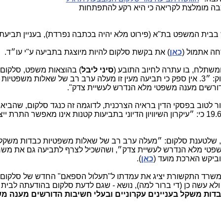
בה מומלצת לקריאה כי היא רקע להתפתחות
ית המשפט בת"א (פירוט מלא יהיה בכתבה נפרדת), בעניין תביעתו
חה אתמול (
כאן
) את בקשת סלקום להיות מיוצגת בתביעה ע"י עו״ד.
שתלח, בו עתרה לחיוב התובע (
סיני ליבל
) בהוצאות משפט, סלקום
ובקשה להיתר יצוג בנימוק: ״3. אין ספק כי תביעה מעין זו מעלה ערב רב של שאלות משפטי
הדורשים מענה משפטי מלא הנדרש לעשיית צדק".
ר לטוב בפסקי הדין בראיה הצרכנית, לדוגמה זה כנגד סלקום, שהבי
) קבע ביום 19.6.2019 כי: ״עיקרון השיוויון הדיוני בתביעות קטנות אינו מאפשר התרת י
 שלטענת סלקום: ״מעלה ערב רב של שאלות משפטיות כבדות משקל ב
משפטי מלא הנדרש לעשיית צדק״, ושהשכיל לצרף לתביעה גם את מש
ביקש הארכת מועד (
כאן
).
ן את קוראיו כשמשרד התקשורת יציג את עמדתו ל"תעלול הספאם" החדש של סלקום
לא עשה כן (די ברור למה), נושא - שגם לדעת סלקום בהודעתה לבית
ות משקל בעניינים עקרוניים ובעלי חשיבות הדורשים מענה מ