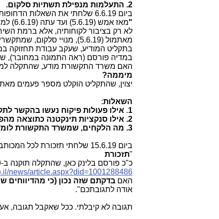
2. התעלמות מנפילת תשתיות סלקום.
ביום 6.6.19 שלחתי את השאלות הדחופות הבאות לצמרת משרד התקשורת (שר, מנכ"ל) ולסלקום:
"
מאז אמש (5.6.19) ועד עתה (6.6.19) למרות
לא רק בציבור לקוחותיה, אלא ברמת השירו
בתקליט המודיע, שעקב עבודת תחזוקה במער
במדיה פורסם (ראה התמונה במחובר), שהתקלה מוכר
האם משרד התקשורת מודע, שהתקלה למנוי
מיממה?
יצוין, שהתקליט הוקלט מספר פעמים מאתמול ו
השאלות
:
1
.
אילו פעולות פיקוח נעשו בהקשר לתקל
2. אילו סנקציות תינקטנה כתוצאה מהפרת תנאי הרישיון של סלקום?
3. מה הלקחים, שמשרד התקשורת לומד מהתקלה, כדי שלא תחזור בסלקום או בכל חברת תקשורת אחרת?"
ביום 15.6.19 שלחתי תזכורת לכל המכותבים עם השלמה:
"
תזכורת
כ"כ פורסם בלינק כאן, שהתקלה תוקנה ב-5.6.19 בסביבות 18:00.
o.il/news/article.aspx?did=1001288486
האם
בדקתם שזה נכון (כי מהדיווחים שיש
אודה לתגובתכם".
תגובה לא קיבלתי. ככל שאקבל תגובה, אעד