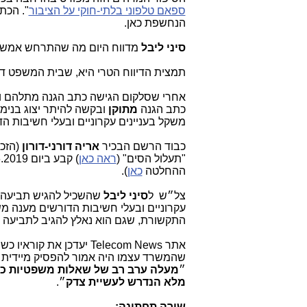
ספאם טלפוני בלתי-חוקי על הציבור
". הכת
הנחשפת כאן.
סיני ליבל
מדווח היום מה שהתרחש אמש בב
תמצית הדיווח הטרי היא, שבית המשפט ד
אחרי שסלקום הגישה כתב הגנה מתלהם ומ
כתב הגנה
מתוקן
משקל בעניינים עקרוניים ובעלי חשיבות 
כבוד הרשם הבכיר
אריה דורני-דורון
(הזכו
"תעלול הסים" (
ראה כאן
ההחלטה
כאן
).
צל״ש ל
סיני ליבל
שהשכיל להגיש תביעה,
עקרוניים ובעלי חשיבות הדורשים מענה 
התקשורת, שגם הוא נאלץ להגיב לתביעה ו
אתר Telecom News יעדכ
שהמשרד עצמו היה אמור להפסיק מיידית ו
״
מעלה ערב רב של שאלות משפטיות כבד
מלא הנדרש לעשיית צדק
״.
שורה תחתונה: