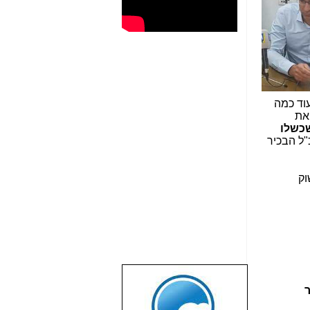
וד כמה
 את
כשלו
ל הבכיר
וק
שבוע טוב לכל
ר
הגולשים באשר
הם!!!