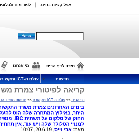
|
אפליקציות בחינם
לפורומים ולבלוגים
מי אנחנו
חזרה לדף הבית
חדשות
עולם ה-ICT ותקשורת
קריאה לפיטורי צמרת מש
דף הבית
>>
עולם ה-ICT ותקשורת
>>
חדשות משרד הת
בימים האחרונים צמרת משרד התקשורת,
היתר, באילוץ המתחרה שלה הוט להעלו
החוק של 
למנויי הסלולר שלה ויש עוד. אין תחתי
מאת:
אבי וייס
, 20.6.19, 10:07