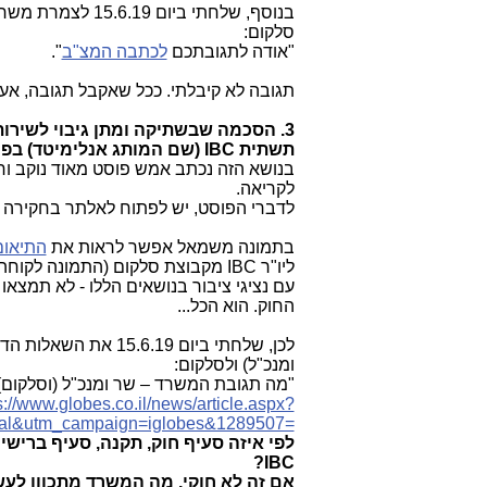
בנוסף, שלחתי ביום 15.6.19 לצמרת משרד התקשורת ולסלקום את השאלה הבאה בנוגע ל"
סלקום:
"אודה לתגובתכם
לכתבה המצ"ב
".
תגובה לא קיבלתי. ככל שאקבל תגובה, אעד
3. הסכמה שבשתיקה ומתן גיבוי ל
שירות
תשתית IBC (שם המותג אנלימיטד) בפרט:
בנושא הזה נכתב אמש פוסט מאוד נוקב ו
לקריאה.
לדברי הפוסט, יש לפתוח לאלתר בחקירה מש
בתמונה משמאל אפשר לראות את
התיאום
ליו"ר IBC מקבוצת סלקום (התמונה לקוחה
עם נציגי ציבור בנושאים הללו - לא תמצאו
החוק. הוא הכל...
לכן, שלחתי ביום .19
ומנכ"ל) ולסלקום:
"מה תגובת המשרד – שר ומנכ"ל (וסלקום)
s://www.globes.co.il/news/article.aspx?
ral&utm_campaign=iglobes&1289507=
לפי איזה סעיף חוק, תקנה, סעיף בריש
?
IBC
אם זה לא חוקי, מה המשרד מתכוון לעשו