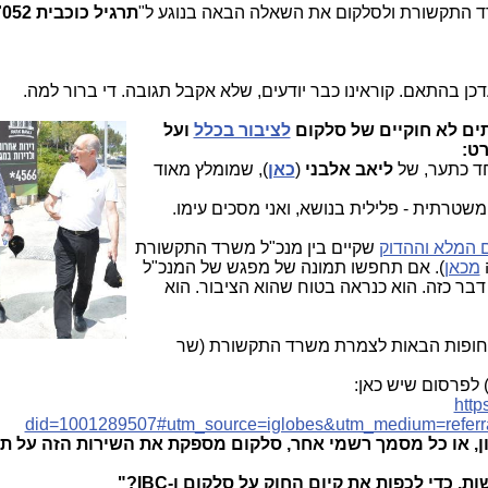
תרגיל כוכבית 052
"
כן בהתאם. קוראינו כבר יודעים, שלא אקבל תגובה. די ברור למה.
ים לא חוקיים של סלקום
לציבור בכלל
ועל
חד כתער, של
ליאב אלבני
(
כאן
), שמומלץ מאוד
טרתית - פלילית בנושא, ואני מסכים עימו.
 המלא וההדוק
שקיים בין מנכ"ל משרד התקשורת
מכאן
). אם תחפשו תמונה של מפגש של המנכ"ל
 דבר כזה. הוא כנראה בטוח שהוא הציבור. הוא
15.6 את השאלות הדחופות הבאות לצמרת משרד התקשורת (שר
 לפרסום שיש כאן:
http
did=1001289507#utm_source=iglobes&utm_medium=refer
יון, או כל מסמך רשמי אחר, סלקום מספקת את השירות הזה על ת
ת, כדי לכפות את קיום החוק על סלקום ו-
IBC
?"