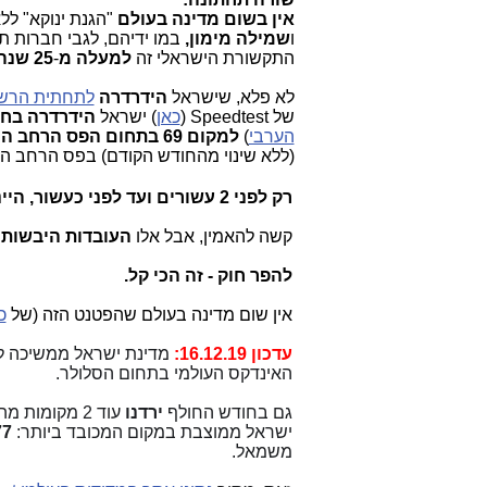
אין בשום מדינה בעולם
"הגנת ינוקא" לל
ו
שמילה
מימון,
במו ידיהם, לגבי חברות 
התקשורת הישראלי זה
למעלה מ
-
25 שנה
לא פלא, שישראל
הידרדרה
לתחתית הרש
של
Speedtest
(
כאן
) ישראל
הידרדרה בח
הערבי
)
למקום 69 בתחום הפס הרחב הנייד (הידרדרות של
(ללא שינוי מהחודש הקודם) בפס הרחב הקו
רק לפני 2 עשורים ועד לפני כעשור,
היי
קשה להאמין, אבל אלו
העובדות היבשות 
להפר חוק - זה הכי קל.
אין שום מדינה בעולם שהפטנט הזה (של
כ
עדכון 16.12.19:
מדינת ישראל ממשיכה 
האינדקס העולמי בתחום הסלולר.
גם בחודש החולף
ירדנו
עוד 2 מקומות
ישראל ממוצבת במקום המכובד ביותר:
77
משמאל.