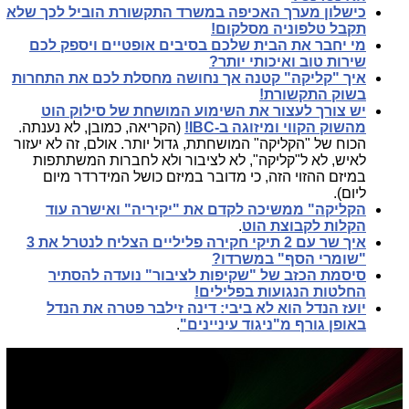
כישלון מערך האכיפה במשרד התקשורת הוביל לכך שלא
תקבל טלפוניה מסלקום!
מי יחבר את הבית שלכם בסיבים אופטיים ויספק לכם
שירות טוב ואיכותי יותר?
איך "קליקה" קטנה אך נחושה מחסלת לכם את התחרות
בשוק התקשורת!
יש צורך לעצור את השימוע המושחת של סילוק הוט
מהשוק הקווי ומיזוגה ב-IBC!
(הקריאה, כמובן, לא נענתה.
הכוח של "הקליקה" המושחתת, גדול יותר. אולם, זה לא יעזור
לאיש, לא ל"קליקה", לא לציבור ולא לחברות המשתתפות
במיזם ההזוי הזה, כי מדובר במיזם כושל המידרדר מיום
ליום).
הקליקה" ממשיכה לקדם את "יקיריה" ואישרה עוד
הקלות לקבוצת הוט
.
איך שר עם 2 תיקי חקירה פליליים הצליח לנטרל את 3
"שומרי הסף" במשרדו?
סיסמת הכזב של "שקיפות לציבור" נועדה להסתיר
החלטות הנגועות בפלילים!
יועז הנדל הוא לא ביבי: דינה זילבר פטרה את הנדל
באופן גורף מ"ניגוד עיניינים"
.