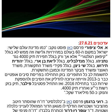
עדכונים 27.6.21
:
א
.
אלי ציפורי
פרסם
כאן
פוסט נוקב: "כמו מדינת עולם שלישי:
ישראל במקום ה-60 בעולם במהירויות גלישה וזה ממש לא בגלל
״קיפאון רגולטורי״ אלא אך ורק בגלל תפירת תיק 4000 נגד
נתניהו
. בגלל
מנדלבליט
, בגלל
ליאת בן ארי
, בגלל
יהודית
תירוש
, בגלל
שי ניצן
, בגלל פקידי משרד התקשורת, משרד
האוצר ומשרד מבקר המדינה וכמובן התשקורת.
לתשומת לב כל התופרים: בזק התחילה בפריסת סיבים אופטיים
כבר ב-2013 והייתה ערוכה להדליק את הסיבים ולהספקת
שירות כבר בתחילת 2016. ואז התחיל פסטיבל
פילבר
, תיק בזק
רשות ני״ע ואחריו תיק 4000.
והנזק: כ-50 מיליארד שקל."
ב.
רועי ברגמן
פרסם
כאן
ב"כלכלסיט" דו"ח שהוסתר היטב
מהציבור ושכנראה הודלף לו מגאון הדור המהולל לענייני כלכלה
ושטויות, ד"ר
עופר רז-דרור
(כותרת בלבד): "דו"ח פנימי של