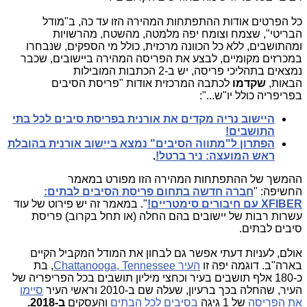
כל הפרטים אודות ההתפתחות המהירה הזו עד כה, ב"מודל
הבריטי", שצמח וצומח יפה מלמטה, מהשטח, מהרשויות
ומהתושבים, ללא כל הכוונה מרכזית, כולל מי הספקים, שנבחרו
במכרזים מקומיים, לבצע את הפריסה המהירה ביישובים, שכבר
נמצאים בתהליכי פריסה, יש ב-2 הכתבות המובילות
הבאות,
שקדמו
לכתבה המרכזית אודות "פריסת הסיבים
בפריפריה כולל יו"ש...":
היישוב נריה מקדים את אורנית בפריסת סיבים לכל בתי
התושבים!
הפתרון ל"מתווה הסיבים" נמצא ביישוב אורנית בהובלת
ראש המועצה: ניר ברטל!
.
ההמשך של ההתפתחות המהירה הזו מפורט במאמר
החשיפה: "
חברה חדשה בתחום פריסת הסיבים לבתים:
XFIBER עם חיבורים סימטריים!
". במאמר זה יש פירוט של עוד
עשרות רבות של יישובים בהם החלה (או תחל בקרוב) פריסת
סיבים לבתים.
אולם, לעניות דעתי אפשר גם לבחון את המודל המקביל הקיים
בארה"ב. דוגמה יפה זו
העיר Chattanooga, Tennessee
, בת
כ-180 אלף תושבים בעיר וכחצי מיליון תושבים בכל הפריפריה של
העיר, שהחלה בכך ברעיון, שעלה שם ב-2010 וראשי העיר
סיימו
את הפריסה
של 1 גיגה
בסיבים לכל הבתים
והעסקים
ב-2018.