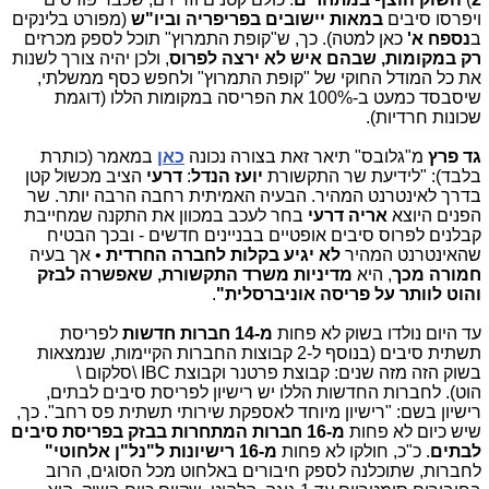
ויפרסו סיבים
במאות יישובים בפריפריה וביו"ש
(מפורט בלינקים
ב
נספח א'
כאן למטה). כך, ש"קופת התמרוץ" תוכל לספק מכרזים
רק במקומות, שבהם איש לא ירצה לפרוס
, ולכן יהיה צורך לשנות
את כל המודל החוקי של "קופת התמרוץ" ולחפש כסף ממשלתי,
שיסבסד כמעט ב-100% את הפריסה במקומות הללו (דוגמת
שכונות חרדיות).
גד פרץ
מ"גלובס" תיאר זאת בצורה נכונה
כאן
במאמר (כותרת
בלבד): "לידיעת שר התקשורת
יועז הנדל
:
דרעי
הציב מכשול קטן
בדרך לאינטרנט המהיר. הבעיה האמיתית רחבה הרבה יותר. שר
הפנים היוצא
אריה דרעי
בחר לעכב במכוון את התקנה שמחייבת
קבלנים לפרוס סיבים אופטיים בבניינים חדשים - ובכך הבטיח
שהאינטרנט המהיר
לא יגיע בקלות לחברה החרדית
• אך בעיה
חמורה מכך
, היא
מדיניות משרד התקשורת, שאפשרה לבזק
והוט לוותר על פריסה אוניברסלית"
.
עד היום נולדו בשוק לא פחות
מ-14 חברות חדשות
לפריסת
תשתית סיבים (בנוסף ל-2 קבוצות החברות הקיימות, שנמצאות
בשוק הזה מזה שנים: קבוצת פרטנר וקבוצת
IBC
\סלקום \
הוט). לחברות החדשות הללו יש רישיון לפריסת סיבים לבתים,
רישיון בשם: "רישיון מיוחד לאספקת שירותי תשתית פס רחב".
כך,
שיש כיום לא פחות
מ-16 חברות המתחרות בבזק בפריסת סיבים
לבתים
. כ"כ,
חולקו לא פחות
מ-16 רישיונות ל"נל"ן אלחוטי"
לחברות, שתוכלנה לספק חיבורים באלחוט מכל הסוגים, הרוב