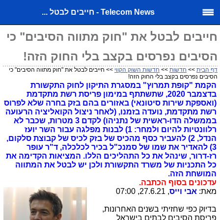
Telecom News - חייבים לבטל ...
חייבים לבטל את "חוק מתווה הסיבים" כי
הסיבים נפרסים בקצב בלי החוק הזה!
דף הבית
>>
חדשות
>>
חדשות השוק הקווי
>> חייבים לבטל את "חוק מתווה הסיבים" כי
הסיבים נפרסים בקצב בלי החוק הזה!
הקמת "קופת תמרוץ" במסגרת התיקון לחוק התקשורת
בדצמבר 2020, שתשתתף במימון פריסת רשת מתקדמת
(ואספקת שירות סיטונאי) באזורים בהם בזק בחרה שלא לפרוס
רשת מתקדמת, נועדה בזמנו, (לאחר ניצול הקואליציה הרעועה
בממשלה הדו-ראשית של נתניהו) לקדם 3 מטרות, שכבר לא
רלוונטיות להיום ולמחר: 1) לבנות מפלגה עבור השר יועז
הנדל, 2) להעביר כסף מהכיס של בזק לכיס של קבוצת סלקום,
3) להאדיר את שמו של סמנכ"ל בכיר לכלכלה, ד"ר עופר
רז-דרור, שינהל את כל התהליכים הללו. המציאות הקדימה את
כל התכניות של משרד התקשורת ולכן יש לבטל את המתווה
המושחת הזה.
עדכונים בסוף הכתבה.
מאת:
אבי וייס
, 27.6.21, 07:00
בדיוק כפי שחזיתי בשנים האחרונות,
פריסת הסיבים לבתים בישראל