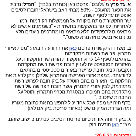
א
.
גד פרץ
מ"גלובס" פרסם כאן (כותרת בלבד): "
הנדל
: נדביק
את הפער מהעולם - 50% מבתי האב בישראל יחוברו לסיבים
אופטיים עד לסוף השנה.
שר התקשורת מתח ביקורת על הממשלות הקודמות ורמז
לאחריותן לפיגור בהשקעות בתשתיות • "כשממנים אנשים לא
מתאימים לתפקידים הלא מתאימים ומתרכזים ביעדים הלא
נכונים אז נכשלים וזה נורא פשוט"."
ב
. משרד התקשורת פרסם
כאן
את ההודעה הבאה: "מפת איזורי
תמרוץ ופרישת רשתות מתקדמות.
בהתאם לסעיף 14 לחוק התקשורת הורה שר התקשורת על
האזורים הסטטיסטיים לעניין חובת פרישת רשת מתקדמת
ונקבעה לבזק חובת פרישה באזורים סטטיסטיים בהתאם
להודעתה. במפת אזורי הפרישה והתמרוץ שלהלן ניתן לראות את
החלוקה בין האזורים בהם הוטלה על בזק חובה לפרוש רשת
מתקדמת, לבין אזורי התמרוץ אשר חובת הפרישה של רשת
מתקדמת בהם תמוכרז במסגרת מכרזי התמרוץ ותוטל על
החברות שיזכו בו."
בדף הזה יש מפה שכל אחד יכול לחפש בה את כתובת מגוריו
ומה הגדרת המיקום שלו (באיזור פריסת בזק אם לאו).
ג
. בזק דיווחה אודות סיום פריסת הסיבים לבתים ביישוב שוהם.
מצ"ב
כאן
הודעת בזק.
עדכונים 30.6.21
: