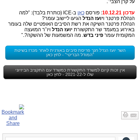
על קרן הצבי".
עדכון 10.12.21
: פורסם
כאן
ב-ICE (כותרת בלבד): "למה
הנהלת פרטנר ו
יועז הנדל
הגיעו ליישוב עומר?
הנהלת פרטנר השיקה את רשת הסיבים האופטיים שלה בעומר
באירוע במעמד שר התקשורת
יועז הנדל
ויו"ר המועצה
המקומית עומר
פיני בדש
. מה המשמעות של ההשקה?."
השר יועז הנדל חנך פריסת סיבים באורנית לאחר מכרז בשיטת
"המודל הבריטי" - לחץ כאן
אין זכות קיום למשרד התקשורת כמשרד עם התקציב הביזיוני
שלו ל-2021-22 - לחץ כאן