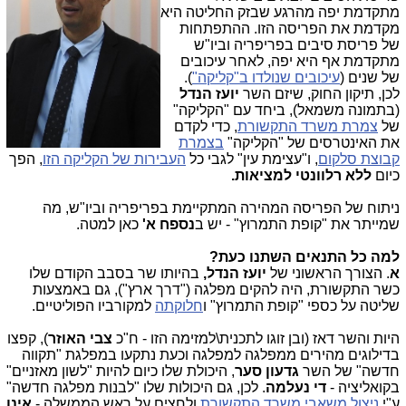
מתקדמת יפה מהרגע שבזק החליטה היא
מקדמת את הפריסה הזו. ההתפתחות
של פריסת סיבים בפריפריה וביו"ש
מתקדמת אף היא יפה, לאחר עיכובים
של שנים (
עיכובים שנולדו ב"קליקה"
).
לכן, תיקון החוק, שיזם השר
יועז הנדל
(בתמונה משמאל), ביחד עם "הקליקה"
של
צמרת משרד התקשורת
, כדי לקדם
את האינטרסים של "הקליקה"
בצמרת
קבוצת סלקום
, ו"עצימת עין" לגבי כל
העבירות של הקליקה הזו
, הפך
כיום
ללא רלוונטי למציאות.
ניתוח של הפריסה המהירה המתקיימת בפריפריה וביו"ש, מה
שמייתר את "קופת התמרוץ" - יש ב
נספח א'
כאן למטה.
למה כל התנאים השתנו כעת?
א
. הצורך הראשוני של
יועז הנדל,
בהיותו שר בסבב הקודם שלו
כשר התקשורת, היה להקים מפלגה ("דרך ארץ"), גם באמצעות
שליטה על כספי "קופת התמרוץ" ו
חלוקתה
למקורביו הפוליטיים.
היות והשר דאז (ובן זוגו לתכנית\למזימה הזו - ח"כ
צבי האוזר
), קפצו
בדילוגים מהירים ממפלגה למפלגה וכעת נתקעו במפלגת "תקווה
חדשה" של השר
גדעון סער
, היכולת שלו כיום להיות "לשון מאזניים"
בקואליציה -
די נעלמה
. לכן, גם היכולות שלו "לבנות מפלגה חדשה"
ע"י
ניצול משאבי משרד התקשורת
ולחצים על ראש הממשלה -
אינן