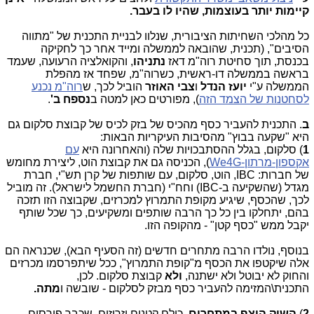
קיימות יותר בעוצמות, שהיו לו בעבר.
כל מהלכי השחיתות הציבורית, שנלוו לבניית התכנית של "מתווה
הסיבים", (תכנית, שהובאה לממשלה ומייד אחר כך לחקיקה
בכנסת, תוך סחיטת רוה"מ דאז
נתניהו
, והקואלציה הרעועה, שעמד
בראשה בממשלה דו-ראשית, כשרוה"מ, שפחד אז מהפלת
הממשלה ע"י
יועז הנדל
ו
צבי האוזר
הוביל לכך, ש
רוה"מ נכנע
לסחטנות של הצמד הזה
), מפורטים כאן למטה ב
נספח ב'
.
ב
. התכנית להעביר כסף מהכיס של בזק לכיס של קבוצת סלקום גם
היא "שקעה בבוץ" מהסיבות העיקריות הבאות:
1
) סלקום, בגלל ההסתבכויות שלה (והאחרונה היא
עם
אקספון-מרתון-We4G
), הכניסה גם את קבוצת הוט, ליצירת מחומש
של חברות: IBC, הוט, סלקום, עם שותפות של קרן תש"י, חברת
מגדל (שהשקיעה ב-IBC) וחח"י (חברת החשמל לישראל). זה מוביל
לכך, שהכסף, שיגיע מקופת התמרוץ למכרזים, שקבוצה הזו תזכה
בהם, יתחלקו בין כל כך הרבה שותפים ומשקיעים, כך שכל שותף
יקבל ממש "כסף קטן" - מהקופה הזו.
בנוסף, נולדו הרבה מתחרים חדשים (זה הסעיף הבא), שכנראה הם
אלה שיקטפו את הכסף מ"קופת התמרוץ", ככל שיתפרסמו מכרזים
והחוק לא יבוטל ולא ישתנה,
ולא
קבוצת סלקום. לכן,
התכנית\המזימה להעביר כסף מבזק לסלקום - שובשה ו
מתה.
2
)
השוק הוצף במתחרים
. כולם קטנים וזריזים, שכבר פורסים