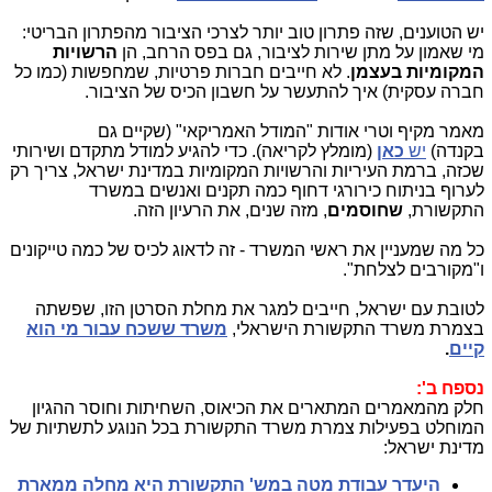
יש הטוענים, שזה פתרון טוב יותר לצרכי הציבור מהפתרון הבריטי:
מי שאמון על מתן שירות לציבור, גם בפס הרחב, הן
הרשויות
המקומיות בעצמן
. לא חייבים חברות פרטיות, שמחפשות (כמו כל
חברה עסקית) איך להתעשר על חשבון הכיס של הציבור.
מאמר מקיף וטרי אודות "המודל האמריקאי" (שקיים גם
בקנדה)
יש
כאן
(מומלץ לקריאה). כדי להגיע למודל מתקדם ושירותי
שכזה, ברמת העיריות והרשויות המקומיות במדינת ישראל, צריך רק
לערוף בניתוח כירורגי דחוף כמה תקנים ואנשים במשרד
התקשורת,
שחוסמים
, מזה שנים, את הרעיון הזה.
כל מה שמעניין את ראשי המשרד - זה לדאוג לכיס של כמה טייקונים
ו"מקורבים לצלחת".
לטובת עם ישראל, חייבים למגר את מחלת הסרטן הזו, שפשתה
בצמרת משרד התקשורת הישראלי,
משרד ששכח עבור מי הוא
קיים
.
נספח ב':
חלק מהמאמרים המתארים את הכיאוס, השחיתות וחוסר ההגיון
המוחלט בפעילות צמרת משרד התקשורת בכל הנוגע לתשתיות של
מדינת ישראל:
היעדר עבודת מטה במש' התקשורת היא מחלה ממארת