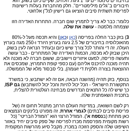
בחיבורים סימטריים עד 1 גיגה. הלהיט, שקיים כיום בשוק, הוא
חיבורים ב"גלים מילימטריים".
חלק מהחברות בעלות רישיונות
לפריסת תשתית סיבים הוציאו גם רישיון לנל"ן אלחוטי.
כלומר: כבר לא צריך לתמרץ שום חברה. התחרות האדירה הזו
שצמחה מלמטה -
עושה את שלה.
3
) בזק כבר החלה בפריסה (
כאן
ו
כאן
) והיא תכסה מעל ל-80%
מהאוכלוסיה בחיבורים של 2.5 גיגה בערוץ היורד ו-250 מגה בערוץ
העולה. זה די והותר לכל צורך שיש כיום ובעתיד הנראה לעין בשוק.
היכן שבזק לא מכסה, הכמות האדירה של המתחרים - כבר עושה
ותעשה פריסה, למעט איזורים ויישובים, ששום חברה לא מוכנה ולא
תהיה מוכנה להיכנס אליהם (עם כספי קופת התמרוץ, שמכסים את
ההוצאות בצורה חלקית די זעומה), בלי סבסוד מלא של הממשלה.
בנוסף, בזק תהיה (מהשנה הבאה, אם זה לא ישתבש, כי במשרד
התקשורת הישראלי - הכל יכול להיות והכל יכול להשתבש)
גם ISP
,
כך שיש לה כל התנאים הנדרשים מבחינה רגולטורית להצליח,
בתכנית השאפתנית שלה.
רק לשם השוואה, במדינות העולם הרחב מתנהל תחום זה (של
פריסת סיבים לבתים)
לגמרי אחרת
. זה מפורט בלינקים הנמצאים
כאן מתחת (ב
נספח א'
). המודל הרצוי הוא "המודל הבריטי" (כל
רשות מקומית מפרסמת מכרז לפריסה של ספק סיבים יחיד באזור
השיפוט שלה והספק הזוכה במכרז, מקבל סיוע מהרשות המקומית