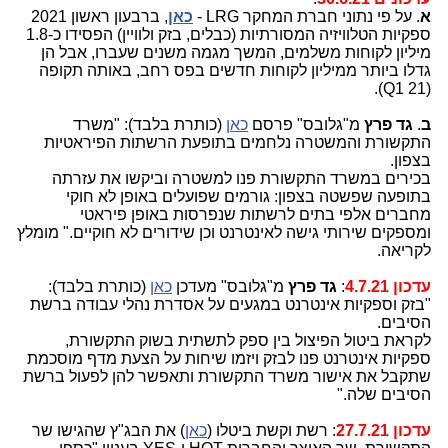
א
. על פי נתוני חברת המחקר LRG -
כאן
, ברבעון ראשון 2021
ספקיות הטלוויזיה המסורתיות (כבלים, בזק ולוויין) הפסידו כ-1.8
מיליון לקוחות משלמים, המשך מגמה משנים שעברו, אבל הן
גדלו ביותר ממיליון לקוחות חדשים בפס רחב, באותה תקופה
(Q1 21).
ב
.
גד פרץ
מ"גלובס" פרסם
כאן
(כותרת בלבד): "משרד
התקשורת והמשטרה נלחמים בתופעת הרשתות הפיראטיות
בצפון.
בכירים במשרד התקשורת פנו למשטרה וביקשו את עזרתה
בתופעה שפשטה בצפון: גורמים שפועלים באופן לא חוקי
מחברים אלפי בתים לרשתות שנפרסות באופן פיראטי
ומספקים שירותי גישה לאינטרנט וכן שידורים לא חוקיים." מומלץ
לקריאה.
עדכון 4.7.21
:
גד פרץ
מ"גלובס" מעדכן
כאן
(כותרת בלבד):
"בזק וספקיות אינטרנט במגעים על אסדרת נהלי עבודה ברשת
הסיבים.
לקראת ביטול הפיצול בין ספק לתשתית בשוק התקשורת,
ספקיות אינטרנט פנו לבזק ויזמו שיחות על הצעת מדף מוסכמת
שתקבל את אישור משרד התקשורת ותאפשר להן לפעול ברשת
הסיבים שלה."
עדכון 27.7.21
: רשת וקשת ביטלו (
כאן
) את הבג"ץ שהגישו שר