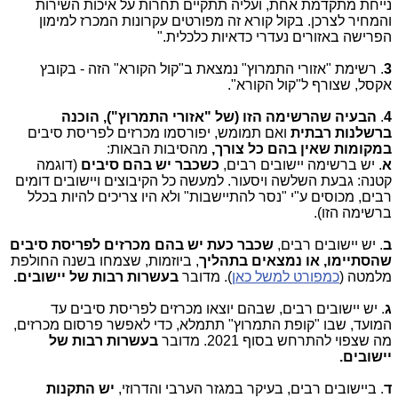
נייחת מתקדמת אחת, ועליה תתקיים תחרות על איכות השירות
והמחיר לצרכן. בקול קורא זה מפורטים עקרונות המכרז למימון
הפרישה באזורים נעדרי כדאיות כלכלית."
3
. רשימת "אזורי התמרוץ" נמצאת ב"קול הקורא" הזה - בקובץ
אקסל, שצורף ל"קול הקורא".
4
.
הבעיה שהרשימה הזו (של "אזורי התמרוץ"), הוכנה
ברשלנות רבתית
ואם תמומש, יפורסמו מכרזים לפריסת סיבים
במקומות שאין בהם כל צורך,
מהסיבות הבאות:
א
. יש ברשימה יישובים רבים,
כשכבר יש בהם סיבים
(דוגמה
קטנה: גבעת השלשה ויסעור. למעשה כל הקיבוצים ויישובים דומים
רבים, מכוסים ע"י "נסר להתיישבות" ולא היו צריכים להיות בכלל
ברשימה הזו).
ב
. יש יישובים רבים,
שכבר כעת יש בהם מכרזים לפריסת סיבים
שהסתיימו, או נמצאים בתהליך
, ביוזמות, שצמחו בשנה החולפת
מלמטה (
כמפורט למשל כאן
). מדובר
בעשרות רבות של יישובים.
ג
. יש יישובים רבים, שבהם יוצאו מכרזים לפריסת סיבים עד
המועד, שבו "קופת התמרוץ" תתמלא, כדי לאפשר פרסום מכרזים,
מה שצפוי להתרחש בסוף 2021. מדובר
בעשרות רבות של
יישובים.
ד
. ביישובים רבים, בעיקר במגזר הערבי והדרוזי,
יש התקנות