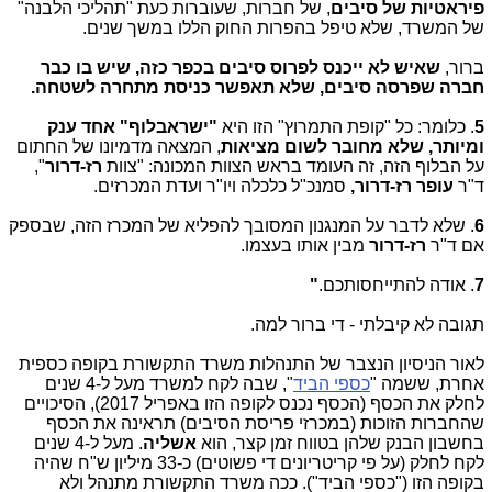
פיראטיות של סיבים
, של חברות, שעוברות כעת "תהליכי הלבנה"
של המשרד, שלא טיפל בהפרות החוק הללו במשך שנים.
ברור,
שאיש לא ייכנס לפרוס סיבים בכפר כזה, שיש בו כבר
חברה שפרסה סיבים, שלא תאפשר כניסת מתחרה לשטחה.
5
. כלומר: כל "קופת התמרוץ" הזו היא
"ישראבלוף" אחד ענק
ומיותר, שלא מחובר לשום מציאות
, המצאה מדמיונו של החתום
על הבלוף הזה, זה העומד בראש הצוות המכונה: "צוות
רז-דרור
",
ד"ר
עופר רז-דרור,
סמנכ"ל כלכלה ויו"ר ועדת המכרזים.
6
. שלא לדבר על המנגנון המסובך להפליא של המכרז הזה, שבספק
אם ד"ר
רז-דרור
מבין אותו בעצמו.
7
. אודה להתייחסותכם.
"
תגובה לא קיבלתי - די ברור למה.
לאור הניסיון הנצבר של התנהלות משרד התקשורת בקופה כספית
אחרת, ששמה "
כספי הביד
", שבה לקח למשרד מעל ל-4 שנים
לחלק את הכסף (הכסף נכנס לקופה הזו באפריל 2017), הסיכויים
שהחברות הזוכות (במכרזי פריסת הסיבים) תראינה את הכסף
בחשבון הבנק שלהן בטווח זמן קצר, הוא
אשליה
. מעל ל-4 שנים
לקח לחלק (על פי קריטריונים די פשוטים) כ-33 מיליון ש"ח שהיה
בקופה הזו ("כספי הביד"). ככה משרד התקשורת מתנהל ולא