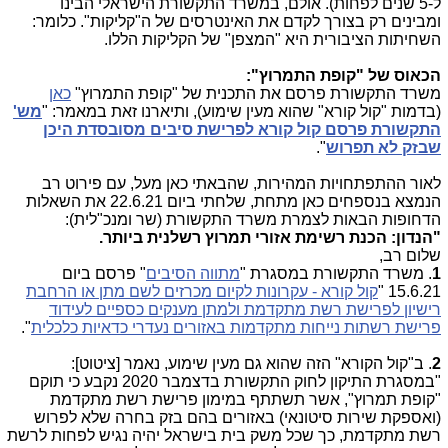
ל-5 שנים לפחות). אולם, במשרד התקשורת הישראלי הבינו
ומבינים רק בצורך לקדם את האינטרסים של ה"קליקות". כלומר:
השחיתות הציבורית היא "המצפן" של הקליקות הללו.
הכאוס של "קופת התמרוץ":
משרד התקשורת פרסם את התכנית של "קופת התמרוץ"
כאן
(בדמות "קול קורא" שהוא מעין שימוע), ותיארנו זאת במאמר: "
מש'
התקשורת פרסם קול קורא לפרישת סיבים מסובסדת היכן
שבזק לא תפרוש
".
לאור ההתפתחויות המהירות, שהבאתי כאן מעל, עם פירוט רב
הנמצא בנספחים כאן מתחת, שלחתי ביום 22.6.21 את השאלות
הדחופות הבאות לצמרת משרד התקשורת (שר ומנכ"לית):
"הנדון: הכנת רשימת אזורי תמרוץ רשלנית ביותר.
שלום רב,
1
. משרד התקשורת במסגרת "
מתווה הסיבים
" פרסם ביום
15.6.21 "
קול קורא - עקרונות לקיום מכרזים לשם מתן או הרחבת
רישיון לפרישת רשת מתקדמת ולמתן מענקים כספיים לעידוד
פרישת רשתות נייחות מתקדמות באזורים נעדרי כדאיות כלכלית
".
2
. ב"קול הקורא" הזה שהוא גם מעין שימוע, נאמר [ציטוט]:
"במסגרת התיקון לחוק התקשורת בדצמבר 2020 נקבע כי תוקם
"קופת תמרוץ", אשר תשתתף במימון פרישת רשת מתקדמת
(ואספקת שירות סיטונאי) באזורים בהם בזק בחרה שלא לפרוש
רשת מתקדמת, כך שכל משק בית בישראל יהיה נגיש לפחות לרשת