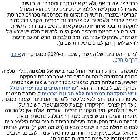
כבר לפני עשור, אני (ולא רק אני) כתבנו והסברנו שוב ושוב,
שהמודל
הנכון
לישראל לפריסת סיבים לבתים הוא
המודל
הבריטי
(בקצרה: הרשויות המקומיות מפרסמות מכרזים לפריסת
סיבים לבתים ולעסקים, על פי מתכונת מכרזים, שקבע הרגולטור
לתקשורת.
בכל איזור זוכה ספק אחד
. הסיבה ברורה: הרשויות
יודעות טוב יותר את הצרכים המקומיים ולרשויות הללו יש שפע של
תשתיות, שניתן להעביר בהן סיבים לבתים. הרשויות גם יודעות
לדאוג לאורך זמן לצרכים של התושבים).
"מתווה הסיבים" של המשרד, שעבר ב-2020 בכנסת, הוא
אובדן
דרך מוחלט
.
למעשה, "המודל הבריטי"
החל כבר בישראל מלמטה
, בלי רגולציה
ברורה
ובסתירה
ל"מתווה הסיבים" שעבר בכנסת בחקיקה
ראשית,
בהצלחה רבה
, כמפורט בסדרת החשיפות שפרסמתי.
הפרק המוביל בסדרה זו הוא: "
פריסת הסיבים בפריפריה כולל
יו"ש מתקדמת במהירות ללא הכוונה מרכזית!
". כותרת המשנה
של פרק זה בסדרה: "ללא כל קשר ל"מתווה הסיבים", שעבר בכנסת
ונועד רק לצרכי "הקליקה" ו"קבוצת סלקום\IBC", השיטה של
רישיונות לספקי סיבים קטנים וזריזים -
עובדת
! אולם, אין כל הכוונה
מרכזית, והמכרזים, שיוצאים כעת, די מבולבלים וסותרים את
הנחיות משרד התקשורת. פעילות פריסת סיבים וגלים מילימטריים
לבתים
החלה
כבר ביישובים הבאים (רשימה חלקית): נריה, אורנית,
בית-אל, גבע בנימין, כפר הורדים, פרדסיה, עומר ולהבים. יישובים
רבים
יצטרפו
לרשימה בחודשים הקרובים".