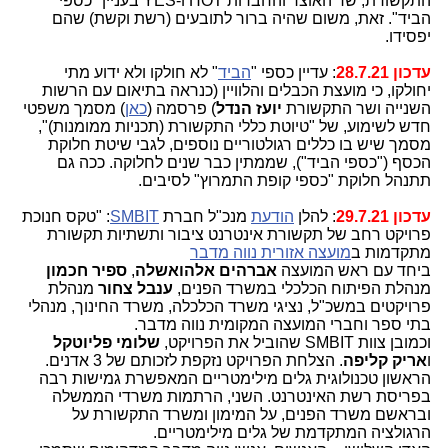
התקשורת, שר האוצר והחברות HOT ו-YES בעניין "כספי
הביד". זאת, משום שהיה ברור לתובעים (רשת וקשת) שהם
יפסידו.
עדכון 28.7.21
: עדיין כספי "
הביד
" לא חולקו ולא ידוע מתי
יחולקו, כי מועצת הכבלים והלוויין (כנראה בתיאום עם הרשות
השנייה ושר התקשורת
יועז הנדל
) פרסמה (
כאן
) מסמך משפטי
חדש לשימוע, של "טיוטת כללי התקשורת (תכניות ממומנות)",
מסמך שיש בו כללים רגולטוריים נוספים, לגבי שיטת חלוקת
הכסף ("כספי הביד"), שממתין כבר שנים לחלוקה. ככה גם
תתנהל חלוקת "כספי קופת התמרוץ" לסיבים.
עדכון 29.7.21
: להלן
הודעת
מנכ"ל חברת
SMBIT
: "טקס חנוכת
פרויקט רחב של תקשורת אינטרנט ציבור ותשתיות תקשורת
מתקדמות ב
מועצה אזורית נווה מדבר
ביחד עם ראש המועצה
אברהים אלהואשלה
,
ספיר חכמון
מנהלת הפיתוח הכלכלי במשרד הפנים,
ענבל צחור
מנהלת
פרויקטים במשכ"ל, נציגי משרד הכלכלה, משרד החינוך, מנהלי
בתי ספר וחברי המועצה המקומית נווה מדבר.
וכמובן צוות SMBIT שהוביל את הפרויקט,
שלומי פליוטקל
ו
אריק קליפה
. הצלחת הפרויקט נזקפת לזכותם של 3 אדנים.
הראשון טכנולוגית גלים מילימטריים המאפשרת גמישות רבה
בפריסת רשת האינטרנט. השני, הרתמות משרדי הממשלה
ובראשם משרד הפנים, על המימון ומשרד התקשורת על
הרגולציה המתקדמת של גלים מילימטריים.