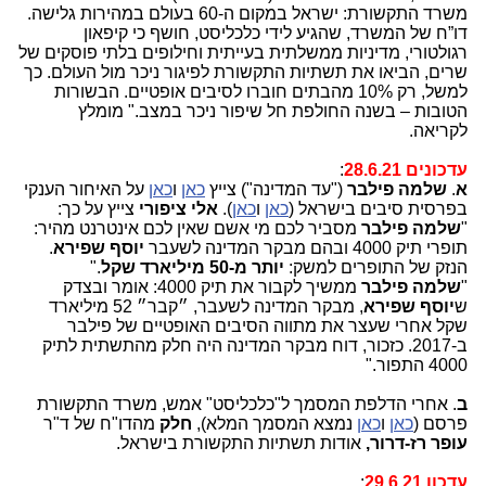
משרד התקשורת: ישראל במקום ה-60 בעולם במהירות גלישה.
דו”ח של המשרד, שהגיע לידי כלכליסט, חושף כי קיפאון
רגולטורי, מדיניות ממשלתית בעייתית וחילופים בלתי פוסקים של
שרים, הביאו את תשתיות התקשורת לפיגור ניכר מול העולם. כך
למשל, רק 10% מהבתים חוברו לסיבים אופטיים. הבשורות
הטובות – בשנה החולפת חל שיפור ניכר במצב." מומלץ
לקריאה.
עדכונים 28.6.21
:
א
.
שלמה פילבר
("עד המדינה") צייץ
כאן
ו
כאן
על האיחור הענקי
בפרסית סיבים בישראל (
כאן
ו
כאן
).
אלי ציפורי
צייץ על כך:
"
שלמה פילבר
מסביר לכם מי אשם שאין לכם אינטרנט מהיר:
תופרי תיק 4000 ובהם מבקר המדינה לשעבר
יוסף שפירא
.
הנזק של התופרים למשק:
יותר מ-50 מיליארד שקל
."
"
שלמה פילבר
ממשיך לקבור את תיק 4000: אומר ובצדק
ש
יוסף שפירא
, מבקר המדינה לשעבר, ״קבר״ 52 מיליארד
שקל אחרי שעצר את מתווה הסיבים האופטיים של פילבר
ב-2017. ‏כזכור, דוח מבקר המדינה היה חלק מהתשתית לתיק
4000 התפור."
ב
. אחרי הדלפת המסמך ל"כלכליסט" אמש, משרד התקשורת
פרסם (
כאן
ו
כאן
נמצא המסמך המלא),
חלק
מהדו"ח של ד"ר
עופר רז-דרור,
אודות תשתיות התקשורת בישראל.
עדכון 29.6.21
: