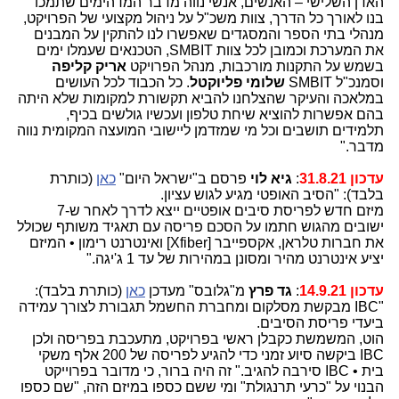
האדן השלישי – האנשים, אנשי נווה מדבר המדהימים שתמכו
בנו לאורך כל הדרך, צוות משכ"ל על ניהול מקצועי של הפרויקט,
מנהלי בתי הספר והמסגדים שאפשרו לנו להתקין על המבנים
את המערכת וכמובן לכל צוות SMBIT, הטכנאים שעמלו ימים
בשמש על התקנות מורכבות, מנהל הפרויקט
אריק קליפה
וסמנכ"ל SMBIT
שלומי פליוקטל
. כל הכבוד לכל העושים
במלאכה והעיקר שהצלחנו להביא תקשורת למקומות שלא היתה
בהם אפשרות להוציא שיחת טלפון ועכשיו גולשים בכיף,
תלמידים תושבים וכל מי שמזדמן ליישובי המועצה המקומית נווה
מדבר."
עדכון 31.8.21
:
גיא לוי
פרסם ב"ישראל היום"
כאן
(כותרת
בלבד): "הסיב האופטי מגיע לגוש עציון.
מיזם חדש לפריסת סיבים אופטיים ייצא לדרך לאחר ש-7
ישובים מהגוש חתמו על הסכם פריסה עם תאגיד משותף שכולל
את חברות טלראן, אקספייבר [Xfiber] ואינטרנט רימון • המיזם
יציע אינטרנט מהיר ומסונן במהירות של עד 1 ג'יגה."
עדכון 14.9.21
:
גד פרץ
מ"גלובס" מעדכן
כאן
(כותרת בלבד):
"IBC מבקשת מסלקום ומחברת החשמל תגבורת לצורך עמידה
ביעדי פריסת הסיבים.
הוט, המשמשת כקבלן ראשי בפרויקט, מתעכבת בפריסה ולכן
IBC ביקשה סיוע זמני כדי להגיע לפריסה של 200 אלף משקי
בית • IBC סירבה להגיב." זה היה ברור, כי מדובר בפרוייקט
הבנוי על "כרעי תרנגולת" ומי ששם כספו במיזם הזה, "שם כספו