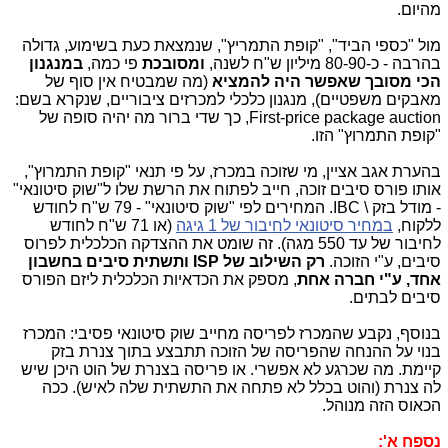
מהיום.
מול "כספי הביד", "קופת התמריץ", שנמצאת כעת בשימוע, גדולה
בהרבה - כ-80-90 מיליון ש"ח לשנה,
ומסובכת
פי כמה,
במנגנון
הכי מסובך שאפשר היה להמציא
(מה שמבטיח אין סוף של
מאבקים משפטיים), מנגנון כלכלי למכרזים ציבוריים, שנקרא בשם:
First-price package auction, כך שדי ברור מה יהיה סופה של
"קופת התמרוץ" הזו.
בהערת אגב אציין, מי שזוכה במכרז, על פי תנאי "קופת התמרוץ",
אותו פורס סיבים זוכה, חייב לפתוח את הרשת שלו ל"שוק סיטונאי"
- מודל בזק \ IBC. המחירים לפי "שוק סיטונאי" - 79 ש"ח לחודש
ללקוח,
במחיר סיטונאי לחיבור של 1 גיגה
(או 71 ש"ח לחודש
לחיבור של עד 550 מגה). זה שומט את ההצדקה הכלכלית לפרוס
סיבים, ע"י הזוכה.
רק השילוב של ISP ותשתית סיבים בחשבון
אחד, ע"י חברה אחת
, מספק את הכדאיות הכלכלית ליזם הפורס
סיבים לבתים.
בנוסף, נקבע שהמכרז לפריסה מחייב שוק סיטונאי פסיבי: המכרז
בנוי על ההנחה שהפריסה של הזוכה תתבצע בתוך צנרת בזק
קיימת. מה שכרגע לא אפשרי. או פריסה בצנרת של הוט היכן שיש
לה צנרת (והוט בכלל לא פתחה את התשתית שלה לאיש). ככה
הכאוס הזה מנוהל.
נספח א':