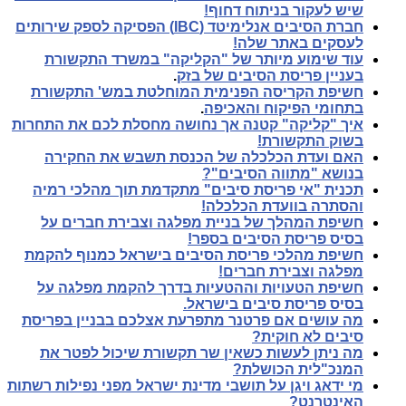
שיש לעקור בניתוח דחוף!
חברת הסיבים אנלימיטד (IBC) הפסיקה לספק שירותים
לעסקים באתר שלה!
עוד שימוע מיותר של "הקליקה" במשרד התקשורת
בעניין פריסת הסיבים של בזק
.
חשיפת הקריסה הפנימית המוחלטת במש' התקשורת
בתחומי הפיקוח והאכיפה
.
איך "קליקה" קטנה אך נחושה מחסלת לכם את התחרות
בשוק התקשורת!
האם ועדת הכלכלה של הכנסת תשבש את החקירה
בנושא "מתווה הסיבים"?
תכנית "אי פריסת סיבים" מתקדמת תוך מהלכי רמיה
והסתרה בוועדת הכלכלה!
חשיפת המהלך של בניית מפלגה וצבירת חברים על
בסיס פריסת הסיבים בספר!
חשיפת מהלכי פריסת הסיבים בישראל כמנוף להקמת
מפלגה וצבירת חברים!
חשיפת הטעויות וההטעיות בדרך להקמת מפלגה על
בסיס פריסת סיבים בישראל.
מה עושים אם פרטנר מתפרעת אצלכם בבניין בפריסת
סיבים לא חוקית?
מה ניתן לעשות כשאין שר תקשורת שיכול לפטר את
המנכ"לית הכושלת?
מי ידאג ויגן על תושבי מדינת ישראל מפני נפילות רשתות
האינטרנט?