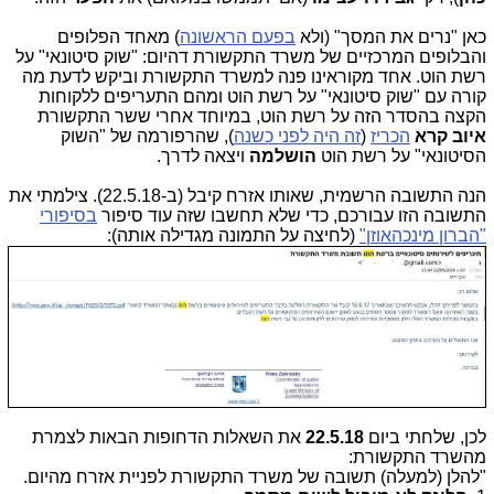
כאן "נרים את המסך" (ולא
בפעם הראשונה
) מאחד הפלופים
והבלופים המרכזיים של משרד התקשורת דהיום: "שוק סיטונאי" על
רשת הוט. אחד מקוראינו פנה למשרד התקשורת וביקש לדעת מה
קורה עם "שוק סיטונאי" על רשת הוט ומהם התעריפים ללקוחות
הקצה בהסדר הזה על רשת הוט, במיוחד אחרי ששר התקשורת
איוב קרא
הכריז
(
זה היה לפני כשנה
), שהרפורמה של "השוק
הסיטונאי" על רשת הוט
הושלמה
ויצאה לדרך.
הנה התשובה הרשמית, שאותו אזרח קיבל (ב-22.5.18). צילמתי את
התשובה הזו עבורכם, כדי שלא תחשבו שזה עוד סיפור
בסיפורי
"הברון מינכהאוזן"
(לחיצה על התמונה מגדילה אותה):
לכן, שלחתי ביום
22.5.18
את השאלות הדחופות הבאות לצמרת
מהשרד התקשורת:
"להלן (למעלה) תשובה של משרד התקשורת לפניית אזרח מהיום.