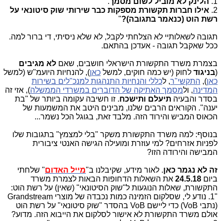
1.
הלינק לא מוביל לשום מסמך
.
2.
אילו חברות תקשורת מספקות כבר שירותי שוק סיטונאי על
רשת הוט (כנאמר בתגובה)?
"
תגובה לשאלותיי לא הצלחתי לקבל, לא שלא ניסיתי, די ברור למה.
ככל שאקבל תגובה - אעדכן בהתאם.
בצמרת משרד התקשורת הישראלי חושבים, שאם
לא מגיבים
(
בניגוד
לחוק (יש כמה חוקים, למשל
כאן
), להנחיות היועמ"ש (למשל
כאן
),
התקשי"ר
, ל
כללי והנחיות התנהגות למנכ"לים בשירות
המדינה
, ול
מסמך האתיקה של הדוברים במשרדי הממשלה
), אזי זה
בסדר והבעיה
תיעלם ותישכח
. זו חשיבה עקומה ביותר של "בת
יענה". הקוראים הרבים שלנו, מבינים היטב את המשמעות של
הכאוס המביש והירוד הזה. מלבד זאת, בגוגל הכל נשמר...
בנוסף: למה משרד התקשורת משקר "בלי למצמץ" בתגובות שלו
לפניות אזרחים? למי עוזרת ומועילה הגישה האנטי ציבורית
המבישה והירודה הזו?
זה לא נגמר כאן
. לאור מידע, שקיבלנו ב"
מייל האדום
" שלחתי
ביום
24.5.18
את השאלות הדחופות הבאות לצמרת משרד
התקשורת, שאלות הנוגעות ל"שוק הסיטונאי" (שאין) על רשת הוט:
"1. נודע לי, שסלקום הזמינה כמות נכבדה של מוצרי
Grandstream
(נתבי
VoB
) כדי ליישם
VoB
בהסדר "שוק סיטונאי" על רשת הוט
אולם משרד התקשורת לא אישור לסלקום את הייבוא הזה. מדוע?