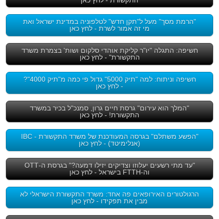
"הרמת מסך" מעל ל"תקן חדש" לטלפוניה במדינת ישראל ואת
מי זה אמור לשרת - לחץ כאן
חשיפה: התגלה "יו"ר קליקת אוהדי סלקום ושות' בצמרת משרד
התקשורת" - לחץ כאן
חשיפה וניתוח: למה "תיק 5000" גדול פי כמה מ"תיק 4000"?
- לחץ כאן
"המלך הוא עירום" גרסת חיים גרון, סמנכ"ל בכיר במשרד
התקשורת! - לחץ כאן
"הפשע משתלם" בגרסה המעודכנת של משרד התקשורת - IBC
(אנלימיטד) - לחץ כאן
"עד מתי רשעים יעלוזו וצדיקים יזילו דמעה?" בגרסת ה-OTT
וה-FTTH בישראל - לחץ כאן
הרגולטורים האירופאים פה אחד: משרד התקשורת הישראלי לא
מבין את תפקידו - לחץ כאן