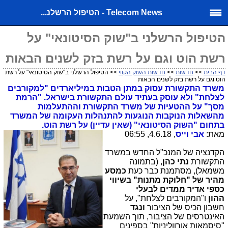
Telecom News - הטיפול הרשלנ...
הטיפול הרשלני ב"שוק הסיטונאי" על
רשת הוט וגם על רשת בזק לשנים הבאות
דף הבית
>>
חדשות
>>
חדשות השוק הקווי
>> הטיפול הרשלני ב"שוק הסיטונאי" על רשת
הוט וגם על רשת בזק לשנים הבאות
משרד התקשורת עסוק במתן הטבות במיליארדים "למקורבים
לצלחת" ולא עוסק בעתיד עולם התקשורת בישראל. "הרמת
מסך" על ההטעיות של משרד התקשורת וההתעלמות
מהשאלות הנוקבות הנוגעות להתנהלות העקומה של המשרד
בתחום "השוק הסיטונאי" (שאין עדיין) על רשת הוט.
מאת:
אבי וייס
, 4.6.18, 06:55
הקדנציה של המנכ"ל החדש במשרד
התקשורת
נתי כהן
, (בתמונה
משמאל), מסתמנת כבר כעת
כמסע
מהיר של "חלוקת מתנות" בשיווי
כספי אדיר ממדים לבעלי
ההון
ו"המקורבים לצלחת", על
חשבון הכיס של הציבור
ונגד
האינטרסים של הציבור, תוך השמעת
"סיסמאות אורווליניות" בספינים