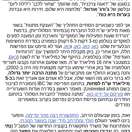
בסגנון של "דאגה צרכנית", מה שהופך "שחור ללבן" ו"לילה ליום"
ובלשון של
ג'ורג' אורוול
: "מלחמה היא שלום. חירות היא עבדות.
בערות היא כוח
".
אך לפני כשבועיים הסתיים התהליך של "הענקת מתנות" בשווי
מאות מיליוני ש"ח לכל החברות (ובמיוחד הסלולריות), בדמות
"הורדת שעות הפעילות של המוקדים" והארכת זמן המענה לפונים
למוקדים בטלפון (מ-3 דקות ל-6 דקות) כמפורט בסדרת החשיפות
הבלעדיות שלנו:
כאן
,
כאן
,
כאן
, ו
כאן
, ועוד לא סיימנו עם הפרשות
הללו, ויום אחרי כן, בזק מקבלת היתר להמשיך עם "הרווחיות
העודפת" שלה בטלפוניה, בהיקף של כמיליארד ש"ח לשנה (
כאן
),
במצטבר איזה 16 מיליארד ש"ח, מאז שפעם אחרונה נקבעו תעריפי
הטלפוניה של בזק אחרי שימוע ובדיקה מקצועית (זה היה ב-2002),
והנה בשבוע החולף אנו מתבשרים על
מתנה הרבה יותר גדולה
,
לא ברור כרגע מה השווי שלה, אבל לא אגזים אם אעריך זאת ב
כ-5
מיליארד ש"ח לפחות
, בתחום הפריסה של IBC (המוכרת לציבור
בשם המותג Unlimited). מאמר ראשון בסדרה אודות השערורייה
הזו
פורסם על ידינו כאן
. "מתנה נוספת" לחברות הסלולר בתחום
התדרים ובתחום פריסת הסיבים נפרסם בקרוב במאמרים
נפרדים.
זאת, בזמן שבעולם הרחב,
התקשורת רצה מהר קדימה
, והפער
ביננו לשאר העולם
הולך ומתרחב מידי שנה בעשור הנוכחי
,
והפתרונות של משרד התקשורת בקנציה החדשה של המנכ"ל (
נתי
כהן
), רק
יגבירו ויעצימו
(אם יתממשו במלואם) את
הפער
הזה.