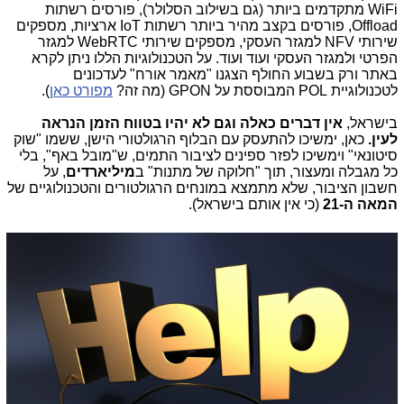
WiFi מתקדמים ביותר (גם בשילוב הסלולר), פורסים רשתות
Offload, פורסים בקצב מהיר ביותר רשתות IoT ארציות, מספקים
שירותי NFV למגזר העסקי, מספקים שירותי WebRTC למגזר
הפרטי ולמגזר העסקי ועוד ועוד. על הטכנולוגיות הללו ניתן לקרא
באתר ורק בשבוע החולף הצגנו "מאמר אורח" לעדכונים
לטכנולוגיית POL המבוססת על GPON (מה זה?
מפורט כאן
).
בישראל,
אין דברים כאלה וגם לא יהיו בטווח הזמן הנראה
לעין.
כאן, ימשיכו להתעסק עם הבלוף הרגולטורי הישן, ששמו "שוק
סיטונאי" וימשיכו לפזר ספינים לציבור התמים, ש"מובל באף", בלי
כל מגבלה ומעצור, תוך "חלוקה של מתנות" ב
מיליארדים
, על
חשבון הציבור, שלא מתמצא במונחים הרגולטורים והטכנולוגיים של
המאה ה-21
(כי אין אותם בישראל).