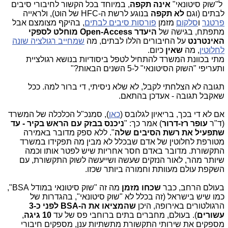
ל"שוק סיטונאי"
אינה תקפה
, במיוחד בכל הקשור לחיבורי סיבים
לבתים (וגם
לא תקפה
בנוגע לרשת ה-
HFC
של הוט), ולראייה
פרטנר
ו
סלקום
מזמן
פורסות סיבים לבתים
, בהיקף מצומצם אבל
מתפתח, בגישה של
היעדר
Open-Access
מוחלט לספקי
האינטרנט
על החיבורים הללו לבתים, מה
שמחייב רגולציה שונה
לחלוטין
, מה
שאין
כיום.
מתי בכוונת המשרד להתחיל לטפל ביסודיות בנושא רגולציית
ותעריפי "השוק הסיטונאי" ל-5 השנים הבאות?"
תגובה לא הצלחתי לקבל, לא שלא ניסיתי, די ברור למה. ככל
שאקבל תגובה - אעדכן בהתאם.
אם לא די בכך, בריאיון לגלובס (
כאן
), סמנכ"ל הכלכלה של המשרד
(ד"ר
עופר רז-דרור
) אמר כך: "
ניכנס בבזק עם הראש בקיר - עד
שתפעיל את רשת הסיבים שלה
". ללא ספק מדובר באמירה
מטורפת לחלוטין של אדם שבכלל לא מבין מה תפקידו במשרד
התקשורת. מדובר באדם חסר אחריות שיש לפטר אותו וכמה
שיותר מהר, לאור הנזקים שעשה ושייעשה לשוק התקשורת, עם
השקפת עולם מעוותת וחמורה ביותר שכזו.
בעולם הרחב, כבר
שכחו מזמן
מה זה "שוק סיטונאי במודל BSA",
כמו שיש בישראל (זה בכלל לא "שוק סיטונאי", בהגדרות של
הרגולטורים באירופה, היכן
שהמציאו את ה-BSA לפני כ-3
עשורים
). בעולם, מחברים בתים ברוחבי פס של עד
10 גיגה
,
מספקים את שירותי התקשורת מתשתיות ענן, מספקים חיבורי