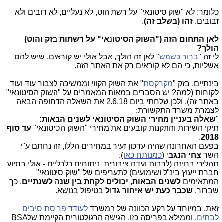
כלומר: לא "שוק סיטונאי" על רשת הוט, לא נעליים, לא דובים ולא
זבובים.
זהו (בשלב זה)
.
לאן התחום הזה ("השוק הסיטונאי" על רשתות בזק והוט)
הולך?
לי זה "
ברור כשמש
" לאן זה הולך, אבל אולי יש קוראים, שיש להם
אשליות, כי הם לא קוראים רק את האתר הזה.
בינתיים, בזק "
מקרקסת
" את השוק הקווי וממשיכה לצבור עוד ועוד
לקוחות (למה? יש הסברים במאות המאמרים על "השוק הסיטונאי"
באתר זה), ולכן שלחתי ביום 2.6.18 את השאלה הדחופה הבאה
לצמרת משרד התקשורת:
"
שאלה בעניין מחירי השוק הסיטונאי לשנים הבאות:
תיקי השירות והתקנות קובעים את מחירי "השוק הסיטונאי"
עד סוף
.
2018
בפעם האחרונה שהיה עדכון זעיר במחירים הללו, זה נחתם ע"י
השר
צחי הנגבי
(
כמנותח כאן
).
תהליכי בחינה (לרבות ועדה ציבורית, ניתוחים כלכליים - אולי בסיוע
חברת ייעוץ בינ"ל ושימועים) לתעריפים של "שוק סיטונאי"
המתאימים
לשנים הבאות
,
יכולים לקחת בין שנה לשנתיים
, כך
שברור,
שכבר כעת יש איחור גדול
בטיפול בנושא.
זאת, במיוחד על רקע הכוונה של המשרד
לעודד פריסת סיבים
לבתים
, וממילא בפריסה כזו, הגישה הרגולטורית הקיימת של
BSA