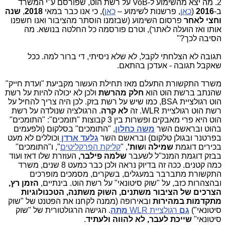
2. מה יצא מהשימוע ל-
VoB
על רשת הוט, שפורסם ע"י המשרד
ב-
2016
(
כאן
, פרשנות לשימוע –
כאן
), כי אנו כבר במאי
2018
,
שנה
וחצי
לאחר
פרסום השימוע (שבזמנו הוסתר מהציבור ואנו חשפנו
אותו ואז הועלה לאתר), וטרם פורסמה כל החלטה בנושא. מה
הסיבה לכך?"
תגובה לא הצלחתי לקבל, לא שלא ניסיתי, די ברור למה. ככל
שאקבל תגובה - אעדכן בהתאם.
משרד התקשורת התעלם מאז תחילת העשור מקביעת "ועדת חייק"
שהנתב ברשת הוט הוא
חלק מהרשת
ולכן לא יכולה להיות על רשת
הוט רגולציית BSA, כמו שיש על רשת בזק. לכן היה צריך להחיל על
רשת הוט רגולציית WLR. זה
לא קרה
. הרגולציה שנולדה על רשת
הוט היא פרי מאבקים ופשרות בין 3 קבוצות "תומכים": "התומכים"
בהוט ובראשם השר
משה כחלון
, "התומכים" בסלקום (ולפעמים
בפרטנר ובגולן טלקום) ובראשם השר
גלעד ארדן
וכוללים לא מעט
בכירים דוגמת
שמילה
ו
שות'
, "
קליקת הפרקליטים
", ו"התומכים"
בבזק דוגמת המנכ"ל לשעבר
שלמה פילבר,
העוזרת שלו דאז ועוד
כמה קטנים. ככה זה בדיוק נראה ולכן כבר כמעט 8 שנים, משרד
התקשורת מתברבר במעגלים, בשקרים, מסמכים מופרכים
ובהצהרות כזב, על "שוק סיטונאי" על רשת הוט. בינתיים,
הזמן רץ,
הצרכים של הציבור משתנים, השוק משתנה, הטכנולוגיות
מתקדמות במהירות
ובאירופה (ממנה לקחנו את הפטנט של "שוק
סיטונאי")
גם
רגולציית WLR
מתה
. הגישה הרגולטורית של "שוק
סיטונאי"
שייכת לעבר, לא להווה ולעתיד
.