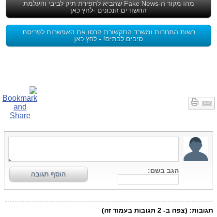
מהו מקור ה-Fake News שהביא לתפירת תיק לביבי והעלמת
החשודים הנכונים -לחץ כאן
רשות התחרות ומשרד התקשורת הרסו את האפשרות לפריסת
סיבים לבתים! - לחץ כאן