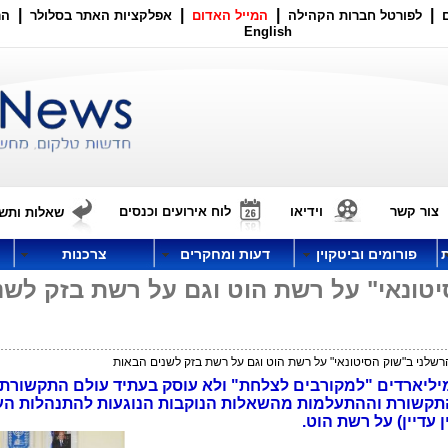
|
|
|
|
לפורטל חברות הקהילה
המייל האדום
אפלקציות האתר בסלולר
הר
English
צור קשר
וידיאו
לוח אירועים וכנסים
שאלות ותשו
פורומים וביטקוין
דעות ומחקרים
צרכנות
טונאי" על רשת הוט וגם על רשת בזק לשנ
רשלני ב"שוק הסיטונאי" על רשת הוט וגם על רשת בזק לשנים הבאות
ליארדים "למקורבים לצלחת" ולא עוסק בעתיד עולם התקשורת 
תקשורת וההתעלמות מהשאלות הנוקבות הנוגעות להתנהלות ה
עדיין) על רשת הוט.