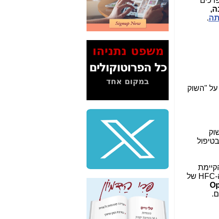
 מופרכים
2" על תעלולי השר
ה,
משה כחלון -
כאן
ה
.
המשך חשיפת הבלוף
ששמו "מהפיכת
הסלולר" ואיך מסרסים
את הנתונים לציבור -
כאן
סיכום ביקור בסיליקון
על "השוק
ואלי - למה 3 הגדולות
משקיעות ומפתחות
באותם תחומים -
כאן
שלמה פילבר (עד
שוק
לאחרונה מנכ"ל משרד
טיפול
התקשורת) - עד
מדינה? הצחקתם
אותי! -
כאן
הקיימת
-
HFC
של
"יש אפליה בחקירה"?
Op
חשיפה: למה השר
ם.
משה כחלון לא נחקר
עד היום? -
כאן