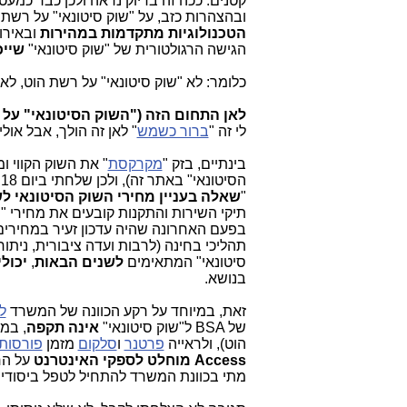
ובהצהרות כזב, על "שוק סיטונאי" על רשת 
הטכנולוגיות מתקדמות במהירות
ובאירו
הגישה הרגולטורית של "שוק סיטונאי"
שייכ
כלומר: לא "שוק סיטונאי" על רשת הוט, לא 
לאן התחום הזה ("השוק הסיטונאי" על 
לי זה "
ברור כשמש
" לאן זה הולך, אבל אול
בינתיים, בזק "
מקרקסת
" את השוק הקווי 
הסיטונאי" באתר זה), ולכן שלחתי ביום 2.6.18 את השאלה הדחופה הבאה לצמרת משרד התקשורת:
"
שאלה בעניין מחירי השוק הסיטונאי ל
תיקי השירות והתקנות קובעים את מחירי "
בפעם האחרונה שהיה עדכון זעיר במחירים
תהליכי בחינה (לרבות ועדה ציבורית, ניתוח
סיטונאי" המתאימים
לשנים הבאות
,
יכול
בנושא.
זאת, במיוחד על רקע הכוונה של המשרד
ל
של
BSA
ל"שוק סיטונאי"
אינה תקפה
, במ
הוט), ולראייה
פרטנר
ו
סלקום
מזמן
פורסות
Access
מוחלט לספקי האינטרנט
על הח
מתי בכוונת המשרד להתחיל לטפל ביסודיות בנושא ר