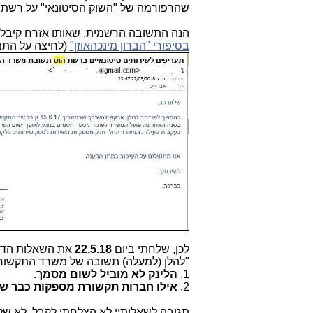
שהרפורמה של "השוק הסיטונאי" על רשת 
הנה התשובה הרשמית, שאותו אזרח קיבל (ב-22.5.18). צילמתי את התשובה הזו עבורכם, כדי שלא תחשבו שזה ע
בסיפורי "הברון מינכהאוזן"
(לחיצה על התמו
לכן, שלחתי ביום
22.5.18
את השאלות הדח
"להלן (למעלה) תשובה של משרד התקשורת
1.
הלינק לא מוביל לשום מסמך
.
2.
אילו חברות תקשורת מספקות כבר שיר
תגובה לשאלותיי לא הצלחתי לקבל, לא שלא