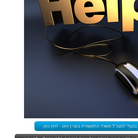
בכנף" למנכ"ל משרד התקשורת בעניין הוט - לחץ כאן