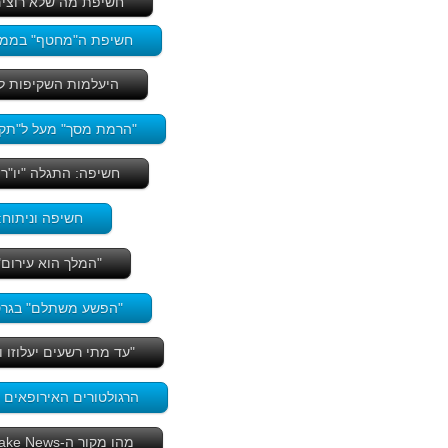
חשיפת מה שלא רוצים 
חשיפת ה"מחטף" בממשלה
היעלמות השקיפות לא תוכל למנוע נ
"הרמת מסך" מעל ל"תקן 
חשיפה: התגלה "יו"ר
חשיפה וניתוח: למה "תיק 5000" גדול פ
"המלך הוא עירום"
"הפשע משתלם" בגרסה המעודכנ
"עד מתי רשעים יעלוזו וצדיקים יזיל
הרגולטורים האירופאים 
מהו מקור ה-Fake News שהביא לתפירת תיק לביבי והעלמת החשודים הנכונים -לחץ כאן