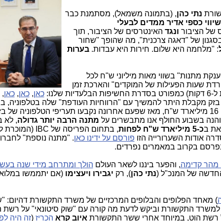
שורת
נתי כהן
, (בתמונה משמאל), מסתמנת כבר
ווי כספי אדיר ממדים לבעלי
ס של הציבור
ונגד
האינטרסים של הציבור, תוך
סגנון של "דאגה צרכנית", מה שהופך "שחור
: "מלחמה היא שלום. חירות היא עבדות.
בערות
נקת מתנות" בשווי מאות מיליוני ש"ח לכל
ורדת שעות הפעילות של המוקדים" והארכת זמן
כאן
,
כאן
,
כאן
, 
ן, בזק מקבלת היתר להמשיך עם "הרווחיות העודפת" שלה בטלפוניה, ב
), במצטבר איזה 16 מיליארד ש"ח, מאז שפעם אחרונה נקבעו תעריפי הטלפוניה של 
מתנה הרבה יותר גדולה
, לא 
את ב
כ-5 מיליארד ש"ח לפחות
, בתחום הפריסה של IBC (ה
פורסם על ידינו כאן
. "מתנה נוספת" לחברו
פרסם בקרוב במאמרים נפרדים.
מהר קדימה
, והפער ביננו לשאר העולם
הולך ומתרחב מידי שנה בעשו
חדשה של המנכ"ל (
נתי כהן
), רק
יגבירו ויעצימו
(אם יתממשו במלוא
) מאחד הפלופים והבלופים המרכזיים של משרד התקשורת דהיום: "ש
ה למשרד התקשורת וביקש לדעת מה קורה עם "שוק סיטונאי" על רשת 
 רשת הוט, במיוחד אחרי ששר התקשורת
איוב קרא
הכריז
(
זה היה לפ