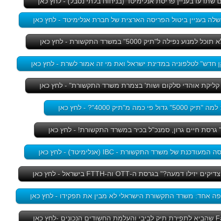
שתדעו בעניין פריסת אנלימיטד (בניחוח בלתי נסבל) - לחץ כאן
 בעניין ביטול הפריסה הארצית של חברת אנלימיטד - לחץ כאן
פילה ל"תיק 5000" במשרד התקשורת - לחץ כאן
חדש" לטלפוניה במדינת ישראל ואת מי זה אמור לשרת - לחץ כאן
 קליקת אוהדי סלקום ושות' בצמרת משרד התקשורת" - לחץ כאן
י כמה מ"תיק 4000"? - לחץ כאן
 גרסת חיים גרון, סמנכ"ל בכיר במשרד התקשורת! - לחץ כאן
ת של משרד התקשורת - IBC (אנלימיטד) - לחץ כאן
ו דמעה?" בגרסת ה-OTT וה-FTTH בישראל - לחץ כאן
פה אחד: משרד התקשורת הישראלי לא מבין את תפקידו - לחץ כאן