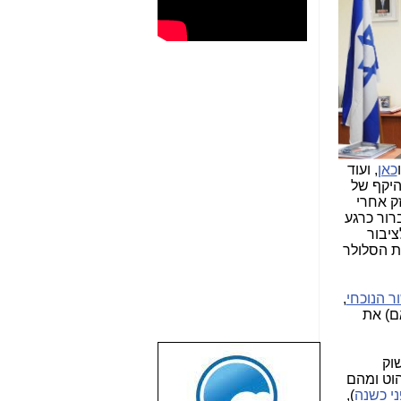
ו
כאן
, ועוד
היקף של
בזק אחרי
ברור כרגע
מוכרת לציבור
ת הסלולר
ר הנוכחי
,
ם) את
וק
שבוע טוב לכל
הוט ומהם
הגולשים באשר
ני כשנה
),
הם!!!