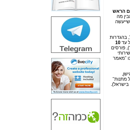
חשיפת חשד לשחיתות
הדומה לזו של "תיק
עם הראש
4000" אך בתחום
בין מה
הסלולר -
כאן
שייעשה
חשיפת מה שלא
רוצים שתדעו בעניין
טונאי", בהגדרות
פריסת אנלימיטד
ל עד
10
(בניחוח בלתי נסבל) -
שילוב הסלולר), פורסים
כאן
 העסקי, מספקים שירותי
נו "מאמר
חשיפה: איוב קרא
אישר לקבוצת סלקום
בדיוק מה שביבי אישר
שן,
ל-Yes ולבזק -
כאן
ל מתנות"
 בישראל).
האם השר איוב קרא
היה צריך בכלל לחתום
על האישור, שנתן
לקבוצת סלקום? -
כאן
האם ביבי וקרא קבלו
בכלל תמורה עבור
ההטבות הרגולטוריות
שנתנו לסלקום? -
כאן