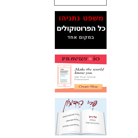
המסמכים בנושא בזק-
Yes (תיק 4000)
מוכיחים "תפירת תיק"
לאיש הלא נכון! -
כאן
עובדות ומסמכים
המוסתרים מהציבור:
האם ביבי כשר
תקשורת עזר לקב'
בזק? -
כאן
מה מקור ה-Fake
News שהביא לתפירת
תיק לביבי והעלמת
החשודים הנכונים -
כאן
אחת הרגליים של "תיק
4000 התפור"
התמוטטה היום
בניצחון (כפול) של בזק
-
כאן
איך כתבות מפנקות