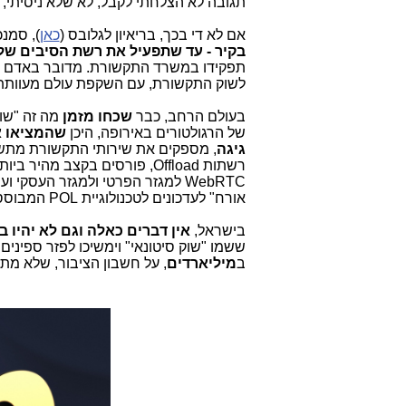
תגובה לא הצלחתי לקבל, לא שלא ניסיתי,
אם לא די בכך, בריאיון לגלובס (
כאן
), סמנ
בקיר - עד שתפעיל את רשת הסיבים של
תפקידו במשרד התקשורת. מדובר באדם חס
לשוק התקשורת, עם השקפת עולם מעוותת 
בעולם הרחב, כבר
שכחו מזמן
של הרגולטורים באירופה, היכן
שהמציאו את ה-BSA לפני
גיגה
WebRTC למגזר הפרטי ולמגזר העסקי
אורח" לעדכונים לטכנולוגיית POL המבוססת על GPON (מה זה?
בישראל,
אין דברים כאלה וגם לא יהיו ב
ששמו "שוק סיטונאי" וימשיכו לפזר ספינים
ב
מיליארדים
, על חשבון הציבור, שלא מת