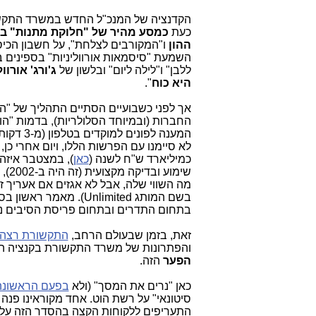
הקדנציה של המנכ"ל החדש במשרד התק
כעת
כמסע מהיר של "חלוקת מתנות" בשי
ההון
ו"המקורבים לצלחת", על חשבון הכי
השמעת "סיסמאות אורווליניות" בספינים ב
ללבן" ו"לילה ליום" ובלשון של
ג'ורג' אורוול
היא כוח
".
אך לפני כשבועיים הסתיים התהליך של "הע
החברות (ובמיוחד הסלולריות), בדמות "ה
המענה לפונים למוקדים בטלפון (מ-3 דקות ל-6 דקות) כמפורט בסדרת החשיפות הבלעדיות שלנו:
לא סיימנו עם הפרשות הללו, ויום אחרי כ
כמיליארד ש"ח לשנה (
כאן
שימוע ובדיקה מקצועית (זה היה ב-2002), והנה בשבוע החולף אנו מתבשרים על
מה השווי שלה, אבל לא אגזים אם אעריך ז
בשם המותג Unlimited). מאמר ראשון בסדרה אודות השערורייה הזו
בתחום התדרים ובתחום פריסת הסיבים נ
זאת, בזמן שבעולם הרחב,
התקשורת רצה 
והפתרונות של משרד התקשורת בקנציה ה
הפער
הזה.
כאן "נרים את המסך" (ולא
בפעם הראשונה
סיטונאי" על רשת הוט. אחד מקוראינו פנ
התעריפים ללקוחות הקצה בהסדר הזה על