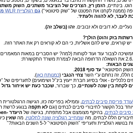
קטנים. ככה זה בדיוק נראה ולכן כבר כמעט 8 שנים, משרד התקשורת מתברבר במעגלים, בשקרים, מסמכים
הוט. בינתיים,
הזמן רץ, הצרכים של הציבור משתנים, השוק משתנ
פה (ממנה לקחנו את הפטנט של "שוק סיטונאי")
גם
רגולציית WLR
מת
ת לעבר, לא להווה ולעתיד
.
נעליים, לא דובים ולא זבובים.
זהו (בשלב זה)
.
רשתות בזק והוט) הולך?
י יש קוראים, שיש להם אשליות, כי הם לא קוראים רק את האתר הזה.
וממשיכה לצבור עוד ועוד לקוחות (למה? יש הסברים במאות המאמרים 
שנים הבאות:
השוק הסיטונאי"
עד סוף 2018
.
 הללו, זה נחתם ע"י השר
צחי הנגבי
(
כמנותח כאן
).
ים כלכליים - אולי בסיוע חברת ייעוץ בינ"ל ושימועים) לתעריפים של "
ים לקחת בין שנה לשנתיים
, כך שברור,
שכבר כעת יש איחור גדול
ב
עודד פריסת סיבים לבתים
, וממילא בפריסה כזו, הגישה הרגולטורית 
יוחד בכל הקשור לחיבורי סיבים לבתים (וגם
לא תקפה
בנוגע לרשת ה
 סיבים לבתים
, בהיקף מצומצם אבל מתפתח, בגישה של
היעדר
en-
יבורים הללו לבתים, מה
שמחייב רגולציה שונה לחלוטין
, מה
שאין
כיו
גולציית ותעריפי "השוק הסיטונאי" ל-5 השנים הבאות?"