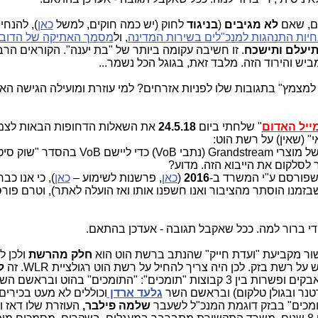
ם, שאם
לא מגיבים
(
בניגוד
לחוק (יש כמה חוקים, למשל
כאן
), להנחי
נחיות התנהגות למנכ"לים בשירות המדינה
, ול
מסמך האתיקה של הדוב
יעלם ותישכח
. זו חשיבה עקומה ביותר של "בת יענה". הקוראים הרב
ש והירוד הזה. מלבד זאת, בגוגל הכל נשמר...
צמץ" בתגובות שלו לפניות אזרחים? למי עוזרת ומועילה הגישה האנ
ייל האדום
" שלחתי ביום
24.5.18
את השאלות הדחופות הבאות לצ
" (שאין) על רשת הוט:
Grandstream
(נתבי
VoB
) כדי ליישם
VoB
בהסדר "שוק סיטו
לסלקום את הייבוא הזה. מדוע?
שפורסם ע"י המשרד ב-
2016
(
כאן
, פרשנות לשימוע –
כאן
), כי אנו כב
זמנו הוסתר מהציבור ואנו חשפנו אותו ואז הועלה לאתר), וטרם פור
 די ברור למה. ככל שאקבל תגובה - אעדכן בהתאם.
 מקביעת "ועדת חייק" שהנתב ברשת הוט הוא
חלק מהרשת
ולכן ל
ל
ים": "התומכים" בהוט ובראשם השר
טנר ובגולן טלקום) ובראשם השר
גלעד ארדן
וכוללים לא מעט בכירים
תומכים" בבזק דוגמת המנכ"ל לשעבר
שלמה פילבר,
העוזרת שלו דאז ו