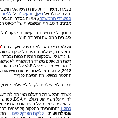
בצמרת משרד התקשורת הישראלי חושבי
היועמ"ש (למשל
כאן
),
התקשי"ר
, ל
כללי וה
במשרדי הממשלה
), אזי זה בסדר והבעיה
ת
מבינים היטב את המשמעות של הכאוס המבי
בנוסף: למה משרד התקשורת משקר "בלי למ
ציבורית המבישה והירודה הזו?
זה לא נגמר כאן
. לאור מידע, שקיבלנו ב"
מ
התקשורת, שאלות הנוגעות ל"שוק הסיטונאי
"1. נודע לי, שסלקום הזמינה כמות נכבדה של מוצרי
רשת הוט אולם משרד התקשורת לא אישור 
2. מה יצא מהשימוע ל-
VoB
על רשת הוט, 
2018
,
שנה וחצי
לאחר
פרסום השימוע (שב
החלטה בנושא. מה הסיבה לכך?"
תגובה לא הצלחתי לקבל, לא שלא ניסיתי,
משרד התקשורת התעלם מאז תחילת העשור
להיות על רשת הוט רגולציית BSA, כמו שיש על רשת בזק. לכן היה צריך להחיל על רשת הוט רגולציית WLR. זה
הרגולציה שנולדה על רשת הוט היא פרי מאבקים ופשרות בין 3 קבוצות "תומכ
כחלון
, "התומכים" בסלקום (ולפעמים בפר
שמילה
ו
שות'
, "
קליקת הפרקליטים
", ו"ה