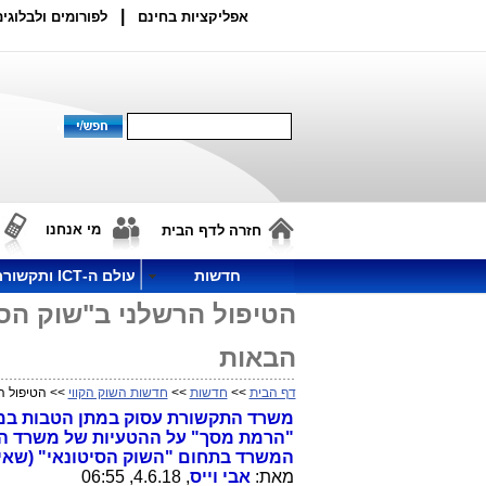
|
אפליקציות בחינם
לפורומים ולבלוגים
מי אנחנו
חזרה לדף הבית
חדשות
עולם ה-ICT ותקשורת
הטיפול הרשלני ב"שוק הסי
הבאות
דף הבית
>>
חדשות
>>
חדשות השוק הקווי
>> הטיפול ה
משרד התקשורת עסוק במתן הטבות במי
"הרמת מסך" על ההטעיות של משרד ה
המשרד בתחום "השוק הסיטונאי" (שאין 
מאת:
אבי וייס
, 4.6.18, 06:55