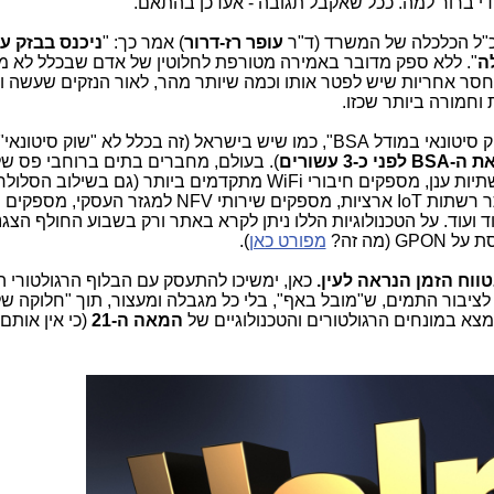
 די ברור למה. ככל שאקבל תגובה - אעדכן בהתאם.
כ"ל הכלכלה של המשרד (ד"ר
עופר רז-דרור
) אמר כך: "
ניכנס בבזק 
ה
". ללא ספק מדובר באמירה מטורפת לחלוטין של אדם שבכלל לא מ
ר אחריות שיש לפטר אותו וכמה שיותר מהר, לאור הנזקים שעשה ו
וחמורה ביותר שכזו.
מה זה "שוק סיטונאי במודל BSA", כמו שיש בישראל (זה בכלל לא "שוק סי
 כ-3 עשורים
). בעולם, מחברים בתים ברוחבי פס ש
, מספקים את שירותי התקשורת מתשתיות ענן, מספקים חיבורי WiFi מתקדמים ביותר (גם ב
רשתות Offload, פורסים בקצב מהיר ביותר רשתות IoT ארציות, מספקים שירותי NFV למגזר
 ועוד ועוד. על הטכנולוגיות הללו ניתן לקרא באתר ורק בשבוע החולף הצג
מפורט כאן
).
טווח הזמן הנראה לעין.
כאן, ימשיכו להתעסק עם הבלוף הרגולטורי הי
 לציבור התמים, ש"מובל באף", בלי כל מגבלה ומעצור, תוך "חלוקה ש
מצא במונחים הרגולטורים והטכנולוגיים של
המאה ה-21
(כי אין אותם