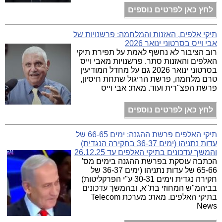
לחץ כאן לפרטים נוספים
תיקי אלפים, האזנות והמלחמה: פרשנויות של
אבי וייס בסרטוני ינואר 2026
רוב הציבור לא נחשף לאמת על תפירת תיקי
האלפים והאזנות סתר. פרשנויות מאבי וייס
בסרטוני ינואר 2026 גם על מחדל המודיעין
טרם מלחמה, פרשת הריגול שתחת חיסיון,
פרשת הפצ"רית ועוד. מאת: אבי וייס
לחץ כאן לפרטים נוספים
תיקי האלפים פרשת ההגנה: ימים 66-65 של
עדות נתניהו (ימים 36-37 בחקירה הנגדית)
והמשך עדכונים בתיקי האלפים עד 26.12.25
הכתבה עוסקת בפרשת ההגנה בימים מס'
65-66 של עדות נתניהו (ימים 36-37 של
חקירה נגדית וימים 30-31 ע"י הפרקליטות)
בביהמ"ש המחוזי בת"א, ובהמשך עדכונים
בתיקי האלפים. מאת: מערכת Telecom
News